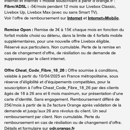
internet et internet + mobile souscrivant à partir d’orange.fr :
Fibre/ADSL :
-5€/mois pendant 12 mois sur Livebox Classic,
Livebox Up, Livebox Max (avec ou sans Smart TV).
Voir l'offre de remboursement sur
Internet
et
Internet+Mobile
.
Remise Open :
Remise de 3€ à 15€ chaque mois en fonction du
forfait mobile choisi ou détenu, dans la limite de 4 forfaits mobile
supplémentaires, pour une nouvelle offre Livebox éligible.
Réservé aux particuliers. Non cumulable. Perte de la remise en
cas de changement d'offre, de résiliation ou de demande de
suppression par le client internet.
Offre Cheat_Code_Fibre_18_26 :
Offre soumise à conditions,
valable à partir du 10/04/2025 en France métropolitaine, sous
réserve d’éligibilité et d’équipements compatibles, pour la
souscription à l’offre Cheat_Code_Fibre_18_26 par des clients
âgés de 18 à 26 ans et 6 mois maximum, sur présentation d’une
carte d’identité. Sans engagement. Remboursement différé de
25€/mois à partir de la 2e facture Orange après validation de la
demande et jusqu’aux 26 ans révolus du client. Un seul
remboursement par client. Non cumulable. Perte du
remboursement en cas de résiliation ou de changement d’offre.
Détails et formulaire sur
odr.orange.fr