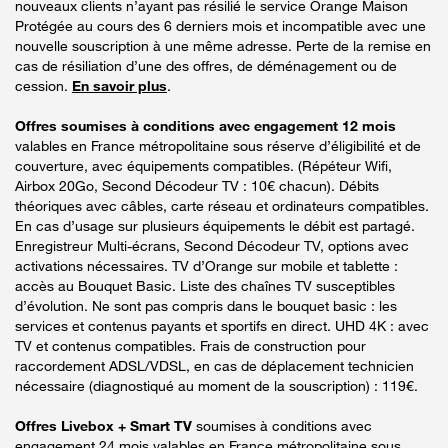
nouveaux clients n’ayant pas résilié le service Orange Maison
Protégée au cours des 6 derniers mois et incompatible avec une
nouvelle souscription à une même adresse. Perte de la remise en
cas de résiliation d’une des offres, de déménagement ou de
cession.
En savoir plus
.
Offres soumises à conditions avec engagement 12 mois
valables en France métropolitaine sous réserve d’éligibilité et de
couverture, avec équipements compatibles. (Répéteur Wifi,
Airbox 20Go, Second Décodeur TV : 10€ chacun). Débits
théoriques avec câbles, carte réseau et ordinateurs compatibles.
En cas d’usage sur plusieurs équipements le débit est partagé.
Enregistreur Multi-écrans, Second Décodeur TV, options avec
activations nécessaires. TV d’Orange sur mobile et tablette :
accès au Bouquet Basic. Liste des chaînes TV susceptibles
d’évolution. Ne sont pas compris dans le bouquet basic : les
services et contenus payants et sportifs en direct. UHD 4K : avec
TV et contenus compatibles. Frais de construction pour
raccordement ADSL/VDSL, en cas de déplacement technicien
nécessaire (diagnostiqué au moment de la souscription) : 119€.
Offres Livebox + Smart TV
soumises à conditions avec
engagement 24 mois valables en France métropolitaine sous