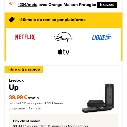
-20€/mois
avec Orange Maison Protégée
Nouveau
-5€/mois de remise par plateforme
Fibre ultra rapide
Livebox Up Fibre
Livebox
Up
39,99 € par mois pendant 12 mois puis 51,99 € par mois, Engagement 12 moi
39,99 €
/mois
pendant 12 mois puis
51,99 €/mois
Engagement 12 mois
Prix client mobile
39,99 €/mois
pendant 12 mois puis
46,99 €/mois