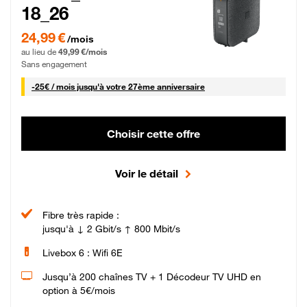
18_26
24,99 € par mois pendant 0 mois puis 49,99 € par mois, Sans engagement
24,99 €
/mois
au lieu de
49,99 €/mois
Sans engagement
25 € par mois
-
25€ / mois
jusqu'à votre 27ème anniversaire
Choisir cette offre
Voir le détail
Fibre très rapide :
jusqu'à ↓ 2 Gbit/s ↑ 800 Mbit/s
Livebox 6 : Wifi 6E
Jusqu’à 200 chaînes TV + 1 Décodeur TV UHD en
option à 5€/mois