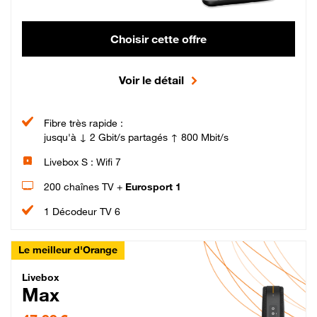
Choisir cette offre
Voir le détail
Fibre très rapide :
jusqu'à ↓ 2 Gbit/s partagés ↑ 800 Mbit/s
Livebox S : Wifi 7
200 chaînes TV +
Eurosport 1
1 Décodeur TV 6
Le meilleur d'Orange
Livebox Max Fibre
Livebox
Max
47,99 € par mois pendant 12 mois puis 57,99 € par mois, Engagement 12 moi