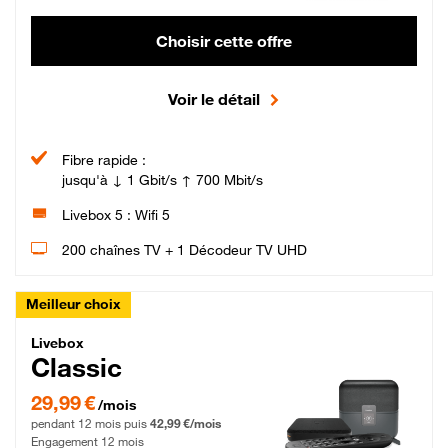
Choisir cette offre
Voir le détail
Fibre rapide :
jusqu'à ↓ 1 Gbit/s ↑ 700 Mbit/s
Livebox 5 : Wifi 5
200 chaînes TV + 1 Décodeur TV UHD
Meilleur choix
Livebox Classic Fibre
Livebox
Classic
29,99 € par mois pendant 12 mois puis 42,99 € par mois, Engagement 12 moi
29,99 €
/mois
pendant 12 mois puis
42,99 €/mois
Engagement 12 mois