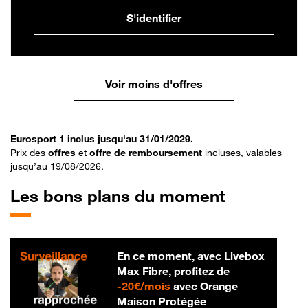
S'identifier
Voir moins d'offres
Eurosport 1 inclus jusqu'au 31/01/2029.
Prix des
offres
et
offre de remboursement
incluses, valables
jusqu’au 19/08/2026.
Les bons plans du moment
En ce moment, avec Livebox
Max Fibre, profitez de
20 € par mois
-
20€/mois
avec Orange
Maison Protégée