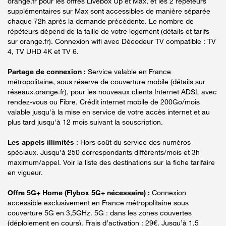
orange.fr pour les offres Livebox Up et Max, et les 2 répéteurs
supplémentaires sur Max sont accessibles de manière séparée
chaque 72h après la demande précédente. Le nombre de
répéteurs dépend de la taille de votre logement (détails et tarifs
sur orange.fr). Connexion wifi avec Décodeur TV compatible : TV
4, TV UHD 4K et TV 6.
Partage de connexion :
Service valable en France
métropolitaine, sous réserve de couverture mobile (détails sur
réseaux.orange.fr), pour les nouveaux clients Internet ADSL avec
rendez-vous ou Fibre. Crédit internet mobile de 200Go/mois
valable jusqu'à la mise en service de votre accès internet et au
plus tard jusqu'à 12 mois suivant la souscription.
Les appels illimités
: Hors coût du service des numéros
spéciaux. Jusqu’à 250 correspondants différents/mois et 3h
maximum/appel. Voir la liste des destinations sur la fiche tarifaire
en vigueur.
Offre 5G+ Home (Flybox 5G+ nécessaire) :
Connexion
accessible exclusivement en France métropolitaine sous
couverture 5G en 3,5GHz. 5G : dans les zones couvertes
(déploiement en cours). Frais d’activation : 29€. Jusqu’à 1,5