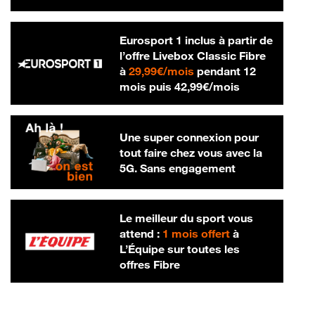
Eurosport 1 inclus à partir de
l’offre Livebox Classic Fibre
29,99 € par mois
à
29,99€/mois
pendant 12
42,99 € par m
mois puis
42,99€/mois
Une super connexion pour
tout faire chez vous avec la
5G. Sans engagement
Le meilleur du sport vous
attend :
1 mois offert
à
L’Équipe sur toutes les
offres Fibre