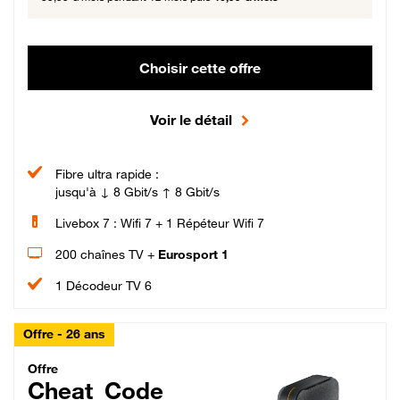
Choisir cette offre
Voir le détail
Fibre ultra rapide :
jusqu'à ↓ 8 Gbit/s ↑ 8 Gbit/s
Livebox 7 : Wifi 7 + 1 Répéteur Wifi 7
200 chaînes TV +
Eurosport 1
1 Décodeur TV 6
Offre - 26 ans
Cheat_Code Fibre_18_26
Offre
Cheat_Code