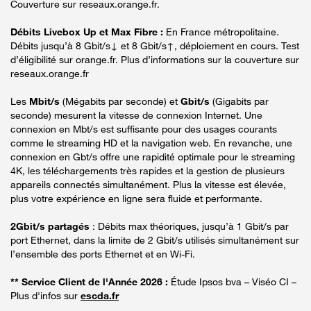
Couverture sur reseaux.orange.fr.
Débits Livebox Up et Max Fibre :
En France métropolitaine.
Débits jusqu’à 8 Gbit/s↓ et 8 Gbit/s↑, déploiement en cours. Test
d’éligibilité sur orange.fr. Plus d’informations sur la couverture sur
reseaux.orange.fr
Les
Mbit/s
(Mégabits par seconde) et
Gbit/s
(Gigabits par
seconde) mesurent la vitesse de connexion Internet. Une
connexion en Mbt/s est suffisante pour des usages courants
comme le streaming HD et la navigation web. En revanche, une
connexion en Gbt/s offre une rapidité optimale pour le streaming
4K, les téléchargements très rapides et la gestion de plusieurs
appareils connectés simultanément. Plus la vitesse est élevée,
plus votre expérience en ligne sera fluide et performante.
2Gbit/s partagés
: Débits max théoriques, jusqu’à 1 Gbit/s par
port Ethernet, dans la limite de 2 Gbit/s utilisés simultanément sur
l’ensemble des ports Ethernet et en Wi-Fi.
** Service Client de l'Année 2026 :
Étude Ipsos bva – Viséo CI –
Plus d'infos sur
escda.fr