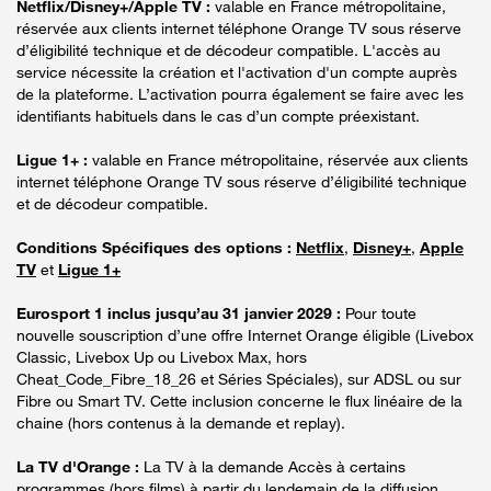
Netflix/Disney+/Apple TV :
valable en France métropolitaine,
réservée aux clients internet téléphone Orange TV sous réserve
d’éligibilité technique et de décodeur compatible. L'accès au
service nécessite la création et l'activation d'un compte auprès
de la plateforme. L’activation pourra également se faire avec les
identifiants habituels dans le cas d’un compte préexistant.
Ligue 1+ :
valable en France métropolitaine, réservée aux clients
internet téléphone Orange TV sous réserve d’éligibilité technique
et de décodeur compatible.
Conditions Spécifiques des options :
Netflix
,
Disney+
,
Apple
TV
et
Ligue 1+
Eurosport 1 inclus jusqu’au 31 janvier 2029 :
Pour toute
nouvelle souscription d’une offre Internet Orange éligible (Livebox
Classic, Livebox Up ou Livebox Max, hors
Cheat_Code_Fibre_18_26 et Séries Spéciales), sur ADSL ou sur
Fibre ou Smart TV. Cette inclusion concerne le flux linéaire de la
chaine (hors contenus à la demande et replay).
La TV d'Orange :
La TV à la demande Accès à certains
programmes (hors films) à partir du lendemain de la diffusion