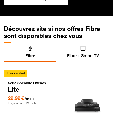
Découvrez vite si nos offres Fibre
sont disponibles chez vous
Fibre
Fibre + Smart TV
L'essentiel
Série Spéciale Livebox Lite Fibre
Série Spéciale Livebox
Lite
29,99 € par mois , Engagement 12 mois
29,99 €
/mois
Engagement 12 mois