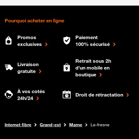
Pourquoi acheter en ligne
Promos
Paiement
exclusives
100% sécurisé
Retrait sous 2h
Livraison
d'un mobile en
gratuite
boutique
À vos cotés
Droit de rétractation
24h/24
Boutique Orange
Internet fibre
Grand-est
Marne
Le-fresne