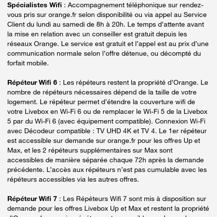
Spécialistes Wifi
: Accompagnement téléphonique sur rendez-
vous pris sur orange.fr selon disponibilité ou via appel au Service
Client du lundi au samedi de 8h à 20h. Le temps d’attente avant
la mise en relation avec un conseiller est gratuit depuis les
réseaux Orange. Le service est gratuit et l’appel est au prix d’une
communication normale selon l’offre détenue, ou décompté du
forfait mobile.
Répéteur Wifi 6
: Les répéteurs restent la propriété d’Orange. Le
nombre de répéteurs nécessaires dépend de la taille de votre
logement. Le répéteur permet d’étendre la couverture wifi de
votre Livebox en Wi-Fi 6 ou de remplacer le Wi-Fi 5 de la Livebox
5 par du Wi-Fi 6 (avec équipement compatible). Connexion Wi-Fi
avec Décodeur compatible : TV UHD 4K et TV 4. Le 1er répéteur
est accessible sur demande sur orange.fr pour les offres Up et
Max, et les 2 répéteurs supplémentaires sur Max sont
accessibles de manière séparée chaque 72h après la demande
précédente. L’accès aux répéteurs n’est pas cumulable avec les
répéteurs accessibles via les autres offres.
Répéteur Wifi 7
: Les Répéteurs Wifi 7 sont mis à disposition sur
demande pour les offres Livebox Up et Max et restent la propriété