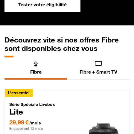
Tester votre éligibilité
Découvrez vite si nos offres Fibre
sont disponibles chez vous
Fibre
Fibre + Smart TV
L'essentiel
Série Spéciale Livebox Lite Fibre
Série Spéciale Livebox
Lite
29,99 € par mois , Engagement 12 mois
29,99 €
/mois
Engagement 12 mois