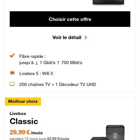
Choisir cette offre
Voir le détail
Fibre rapide :
jusqu'à ↓ 1 Gbit/s ↑ 700 Mbit/s
Livebox 5 : Wifi 5
200 chaînes TV + 1 Décodeur TV UHD
Meilleur choix
Livebox Classic Fibre
Livebox
Classic
29,99 € par mois pendant 12 mois puis 42,99 € par mois, Engagement 12 moi
29,99 €
/mois
pendant 12 mois puis
42,99 €/mois