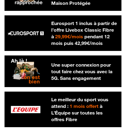
Maison Protégée
Eurosport 1 inclus à partir de
l’offre Livebox Classic Fibre
29,99 € par mois
à
29,99€/mois
pendant 12
42,99 € par m
mois puis
42,99€/mois
Une super connexion pour
tout faire chez vous avec la
5G. Sans engagement
Le meilleur du sport vous
attend :
1 mois offert
à
L’Équipe sur toutes les
offres Fibre