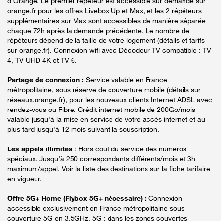
d'Orange. Le premier répéteur est accessible sur demande sur
orange.fr pour les offres Livebox Up et Max, et les 2 répéteurs
supplémentaires sur Max sont accessibles de manière séparée
chaque 72h après la demande précédente. Le nombre de
répéteurs dépend de la taille de votre logement (détails et tarifs
sur orange.fr). Connexion wifi avec Décodeur TV compatible : TV
4, TV UHD 4K et TV 6.
Partage de connexion :
Service valable en France
métropolitaine, sous réserve de couverture mobile (détails sur
réseaux.orange.fr), pour les nouveaux clients Internet ADSL avec
rendez-vous ou Fibre. Crédit internet mobile de 200Go/mois
valable jusqu'à la mise en service de votre accès internet et au
plus tard jusqu'à 12 mois suivant la souscription.
Les appels illimités
: Hors coût du service des numéros
spéciaux. Jusqu’à 250 correspondants différents/mois et 3h
maximum/appel. Voir la liste des destinations sur la fiche tarifaire
en vigueur.
Offre 5G+ Home (Flybox 5G+ nécessaire) :
Connexion
accessible exclusivement en France métropolitaine sous
couverture 5G en 3,5GHz. 5G : dans les zones couvertes