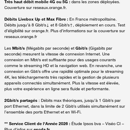
Très haut débit mobile 4G ou 5G :
dans les zones déployées.
Couverture sur reseaux.orange.fr.
Débits Livebox Up et Max Fibre :
En France métropolitaine.
Débits jusqu’à 8 Gbit/s↓ et 8 Gbit/s↑, déploiement en cours. Test
d’éligibilité sur orange.fr. Plus d’informations sur la couverture sur
reseaux.orange.fr
Les
Mbit/s
(Mégabits par seconde) et
Gbit/s
(Gigabits par
seconde) mesurent la vitesse de connexion Internet. Une
connexion en Mbt/s est suffisante pour des usages courants
comme le streaming HD et la navigation web. En revanche, une
connexion en Gbt/s offre une rapidité optimale pour le streaming
4K, les téléchargements très rapides et la gestion de plusieurs
appareils connectés simultanément. Plus la vitesse est élevée,
plus votre expérience en ligne sera fluide et performante.
2Gbit/s partagés
: Débits max théoriques, jusqu’à 1 Gbit/s par
port Ethernet, dans la limite de 2 Gbit/s utilisés simultanément sur
l’ensemble des ports Ethernet et en Wi-Fi.
** Service Client de l'Année 2026 :
Étude Ipsos bva – Viséo CI –
Plus d'infos sur
escda.fr