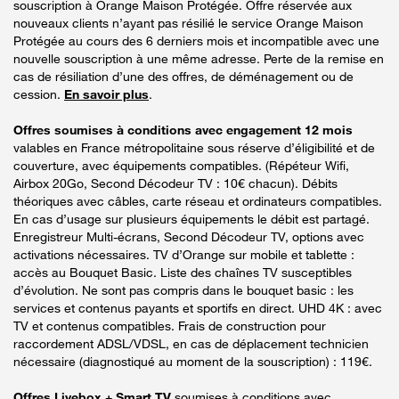
souscription à Orange Maison Protégée. Offre réservée aux
nouveaux clients n’ayant pas résilié le service Orange Maison
Protégée au cours des 6 derniers mois et incompatible avec une
nouvelle souscription à une même adresse. Perte de la remise en
cas de résiliation d’une des offres, de déménagement ou de
cession.
En savoir plus
.
Offres soumises à conditions avec engagement 12 mois
valables en France métropolitaine sous réserve d’éligibilité et de
couverture, avec équipements compatibles. (Répéteur Wifi,
Airbox 20Go, Second Décodeur TV : 10€ chacun). Débits
théoriques avec câbles, carte réseau et ordinateurs compatibles.
En cas d’usage sur plusieurs équipements le débit est partagé.
Enregistreur Multi-écrans, Second Décodeur TV, options avec
activations nécessaires. TV d’Orange sur mobile et tablette :
accès au Bouquet Basic. Liste des chaînes TV susceptibles
d’évolution. Ne sont pas compris dans le bouquet basic : les
services et contenus payants et sportifs en direct. UHD 4K : avec
TV et contenus compatibles. Frais de construction pour
raccordement ADSL/VDSL, en cas de déplacement technicien
nécessaire (diagnostiqué au moment de la souscription) : 119€.
Offres Livebox + Smart TV
soumises à conditions avec