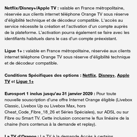
Netflix/Disney+/Apple TV :
valable en France métropolitaine,
réservée aux clients internet téléphone Orange TV sous réserve
d’éligibilité technique et de décodeur compatible. L'accès au
service nécessite la création et l'activation d'un compte auprès
de la plateforme. L’activation pourra également se faire avec les
identifiants habituels dans le cas d’un compte préexistant.
Ligue 1+ :
valable en France métropolitaine, réservée aux clients
internet téléphone Orange TV sous réserve d’éligibilité technique
et de décodeur compatible.
Conditions Spécifiques des options :
Netflix
,
Disney+
,
Apple
TV
et
Ligue 1+
Eurosport 1 inclus jusqu’au 31 janvier 2029 :
Pour toute
nouvelle souscription d’une offre Internet Orange éligible (Livebox
Classic, Livebox Up ou Livebox Max, hors
Cheat_Code_Fibre_18_26 et Séries Spéciales), sur ADSL ou sur
Fibre ou Smart TV. Cette inclusion concerne le flux linéaire de la
chaine (hors contenus à la demande et replay).
La TV d'Orange :
La TV à la demande Accès à certains