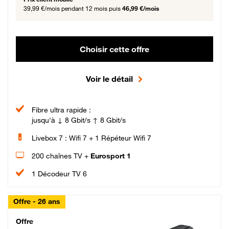
39,99 €/mois
pendant 12 mois puis
46,99 €/mois
Choisir cette offre
Voir le détail
Fibre ultra rapide :
jusqu'à ↓ 8 Gbit/s ↑ 8 Gbit/s
Livebox 7 : Wifi 7 + 1 Répéteur Wifi 7
200 chaînes TV +
Eurosport 1
1 Décodeur TV 6
Offre - 26 ans
Cheat_Code Fibre_18_26
Offre