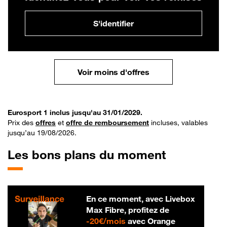
S'identifier
Voir moins d'offres
Eurosport 1 inclus jusqu'au 31/01/2029.
Prix des
offres
et
offre de remboursement
incluses, valables
jusqu’au 19/08/2026.
Les bons plans du moment
En ce moment, avec Livebox
Max Fibre, profitez de
20 € par mois
-
20€/mois
avec Orange