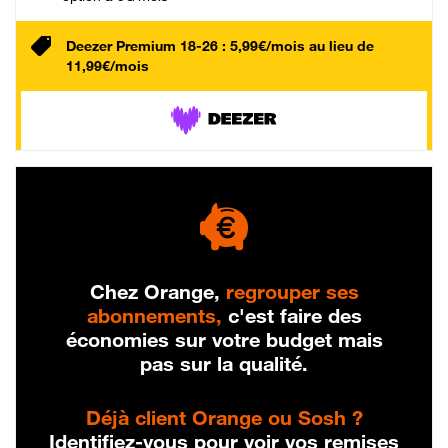
Deezer Premium 18-26 : 5,99€/mois au lieu de
11,99€/mois
Chez Orange,
regrouper ses
abonnements,
c'est faire des
économies sur votre budget mais
pas sur la qualité.
Déjà client Orange ou Sosh ?
Identifiez-vous pour voir vos remises