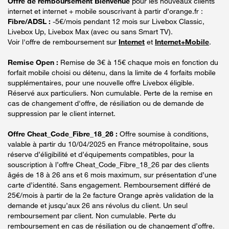
Offre de remboursement Bienvenue
pour les nouveaux clients
internet et internet + mobile souscrivant à partir d’orange.fr :
Fibre/ADSL :
-5€/mois pendant 12 mois sur Livebox Classic,
Livebox Up, Livebox Max (avec ou sans Smart TV).
Voir l'offre de remboursement sur
Internet
et
Internet+Mobile
.
Remise Open :
Remise de 3€ à 15€ chaque mois en fonction du
forfait mobile choisi ou détenu, dans la limite de 4 forfaits mobile
supplémentaires, pour une nouvelle offre Livebox éligible.
Réservé aux particuliers. Non cumulable. Perte de la remise en
cas de changement d'offre, de résiliation ou de demande de
suppression par le client internet.
Offre Cheat_Code_Fibre_18_26 :
Offre soumise à conditions,
valable à partir du 10/04/2025 en France métropolitaine, sous
réserve d’éligibilité et d’équipements compatibles, pour la
souscription à l’offre Cheat_Code_Fibre_18_26 par des clients
âgés de 18 à 26 ans et 6 mois maximum, sur présentation d’une
carte d’identité. Sans engagement. Remboursement différé de
25€/mois à partir de la 2e facture Orange après validation de la
demande et jusqu’aux 26 ans révolus du client. Un seul
remboursement par client. Non cumulable. Perte du
remboursement en cas de résiliation ou de changement d’offre.