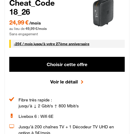
Cheat_Code
18_26
24,99 € par mois pendant 0 mois puis 49,99 € par mois, Sans engagement
24,99 €
/mois
au lieu de
49,99 €/mois
Sans engagement
25 € par mois
-
25€ / mois
jusqu'à votre 27ème anniversaire
Choisir cette offre
Voir le détail
Fibre très rapide :
jusqu'à ↓ 2 Gbit/s ↑ 800 Mbit/s
Livebox 6 : Wifi 6E
Jusqu’à 200 chaînes TV + 1 Décodeur TV UHD en
option à 5€/mois