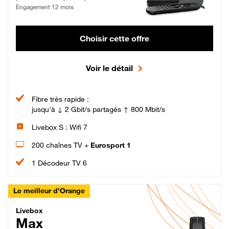
Engagement 12 mois
Choisir cette offre
Voir le détail
Fibre très rapide :
jusqu'à ↓ 2 Gbit/s partagés ↑ 800 Mbit/s
Livebox S : Wifi 7
200 chaînes TV +
Eurosport 1
1 Décodeur TV 6
Le meilleur d'Orange
Livebox Max Fibre
Livebox
Max