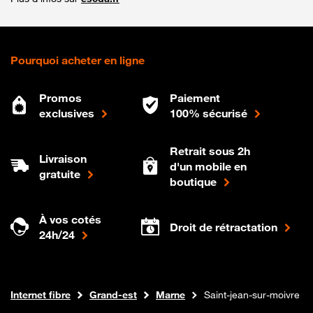
Pourquoi acheter en ligne
Promos
Paiement
exclusives
100% sécurisé
Retrait sous 2h
Livraison
d'un mobile en
gratuite
boutique
À vos cotés
Droit de rétractation
24h/24
Boutique Orange
Internet fibre
Grand-est
Marne
Saint-jean-sur-moivre