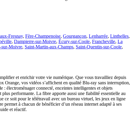
aux-Fresnay
,
Fère-Champenoise
,
Gourgançon
,
Lenharrée
,
Linthelles
,
éville
,
Dampierre-sur-Moivre
,
Écury-sur-Coole
,
Francheville
,
La
n-sur-Moivre
,
Saint-Martin-aux-Champs
,
Saint-Quentin-sur-Coole
,
plifier et enrichir votre vie numérique. Que vous travailliez depuis
box Orange, vos vidéos s’affichent en qualité Blu-ray sans interruption,
e : électroménager connecté, enceintes intelligentes et objets
lus performante. La fibre apporte aussi une fiabilité essentielle au
e soit pour le télétravail avec un bureau virtuel, les jeux en ligne
bre permet à chacun de bénéficier d’un réseau internet adapté à ses
ide et réactif.