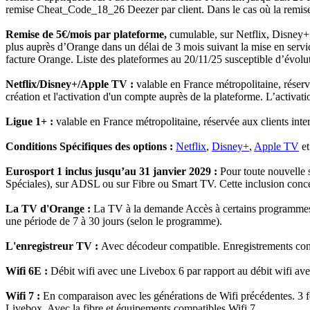
remise Cheat_Code_18_26 Deezer par client. Dans le cas où la remise 
Remise de 5€/mois par plateforme,
cumulable, sur Netflix, Disney+
plus auprès d’Orange dans un délai de 3 mois suivant la mise en serv
facture Orange. Liste des plateformes au 20/11/25 susceptible d’évolutio
Netflix/Disney+/Apple TV :
valable en France métropolitaine, réserv
création et l'activation d'un compte auprès de la plateforme. L’activati
Ligue 1+ :
valable en France métropolitaine, réservée aux clients int
Conditions Spécifiques des options :
Netflix
,
Disney+
,
Apple TV
e
Eurosport 1 inclus jusqu’au 31 janvier 2029 :
Pour toute nouvelle 
Spéciales), sur ADSL ou sur Fibre ou Smart TV. Cette inclusion concer
La TV d'Orange :
La TV à la demande Accès à certains programmes (h
une période de 7 à 30 jours (selon le programme).
L'enregistreur TV :
Avec décodeur compatible. Enregistrements con
Wifi 6E :
Débit wifi avec une Livebox 6 par rapport au débit wifi av
Wifi 7 :
En comparaison avec les générations de Wifi précédentes. 3 f
Livebox. Avec la fibre et équipements compatibles Wifi 7.