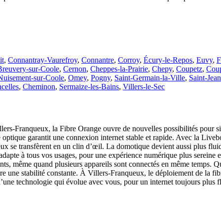
it
,
Connantray-Vaurefroy
,
Connantre
,
Corroy
,
Écury-le-Repos
,
Euvy
,
F
Breuvery-sur-Coole
,
Cernon
,
Cheppes-la-Prairie
,
Chepy
,
Coupetz
,
Coup
Nuisement-sur-Coole
,
Omey
,
Pogny
,
Saint-Germain-la-Ville
,
Saint-Jea
ncelles
,
Cheminon
,
Sermaize-les-Bains
,
Villers-le-Sec
ers-Franqueux, la Fibre Orange ouvre de nouvelles possibilités pour sim
e optique garantit une connexion internet stable et rapide. Avec la Live
x se transfèrent en un clin d’œil. La domotique devient aussi plus fluid
apte à tous vos usages, pour une expérience numérique plus sereine et p
nts, même quand plusieurs appareils sont connectés en même temps. Que c
re une stabilité constante. À Villers-Franqueux, le déploiement de la fi
ne technologie qui évolue avec vous, pour un internet toujours plus flu