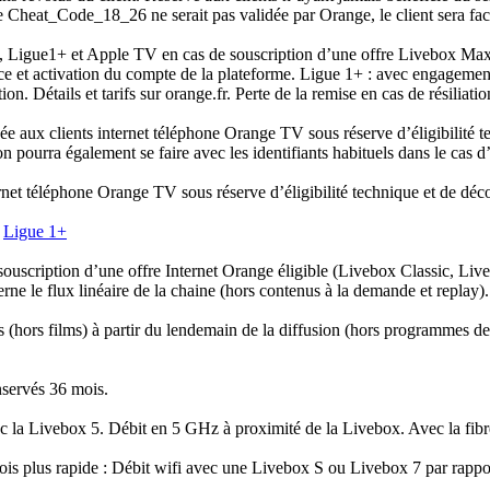
Cheat_Code_18_26 ne serait pas validée par Orange, le client sera fac
, Ligue1+ et Apple TV en cas de souscription d’une offre Livebox Max,
ice et activation du compte de la plateforme. Ligue 1+ : avec engagem
n. Détails et tarifs sur orange.fr. Perte de la remise en cas de résiliati
ée aux clients internet téléphone Orange TV sous réserve d’éligibilité t
on pourra également se faire avec les identifiants habituels dans le cas 
ernet téléphone Orange TV sous réserve d’éligibilité technique et de dé
t
Ligue 1+
souscription d’une offre Internet Orange éligible (Livebox Classic, 
ne le flux linéaire de la chaine (hors contenus à la demande et replay).
ors films) à partir du lendemain de la diffusion (hors programmes de 
servés 36 mois.
ec la Livebox 5. Débit en 5 GHz à proximité de la Livebox. Avec la fibr
ois plus rapide : Débit wifi avec une Livebox S ou Livebox 7 par rappo