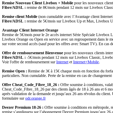
Remise Nouveau Client Livebox + Mobile
pour les nouveaux clients
Fibre/ADSL :
remise de 8€/mois pendant 12 mois sur Livebox Class
Remise client Mobile
(non cumulable avec l’Avantage client Internet 
Fibre/ADSL :
remise de 5€/mois sur Livebox Up et Max, Livebox 
Avantage Client Internet Orange
Remise de 5€/mois pour le 2e accès internet Série Spéciale Livebox Li
Livebox Orange ou Open en service avec un regroupement dans le même
sur votre second accès (sauf pour les offres avec Smart TV). En cas de 
Offre de remboursement Bienvenue
pour les nouveaux clients intern
Fibre/ADSL :
-5€/mois pendant 12 mois sur Livebox Classic, Live
Voir l'offre de remboursement sur
Internet
et
Internet+Mobile
.
Remise Open :
Remise de 3€ à 15€ chaque mois en fonction du forfait
particuliers. Non cumulable. Perte de la remise en cas de changement d'
Offre Cheat_Code_Fibre_18_26 :
Offre soumise à conditions, valab
Cheat_Code_Fibre_18_26 par des clients âgés de 18 à 26 ans et 6 moi
après validation de la demande et jusqu’aux 26 ans révolus du client.
formulaire sur
odr.orange.fr
Deezer Premium 18-26 :
Offre soumise à conditions en métropole, r
remise s’appliquera sur l’abonnement Deezer Premium jusqu’aux 26 ans 