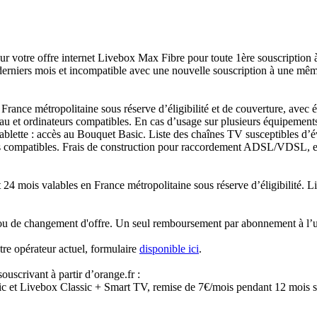
sur votre offre internet Livebox Max Fibre pour toute 1ère souscriptio
erniers mois et incompatible avec une nouvelle souscription à une même 
 France métropolitaine sous réserve d’éligibilité et de couverture, av
au et ordinateurs compatibles. En cas d’usage sur plusieurs équipements
blette : accès au Bouquet Basic. Liste des chaînes TV susceptibles d’év
us compatibles. Frais de construction pour raccordement ADSL/VDSL, e
 mois valables en France métropolitaine sous réserve d’éligibilité. Liv
 ou de changement d'offre. Un seul remboursement par abonnement à l’un
otre opérateur actuel, formulaire
disponible ici
.
ouscrivant à partir d’orange.fr :
ic et Livebox Classic + Smart TV, remise de 7€/mois pendant 12 mois