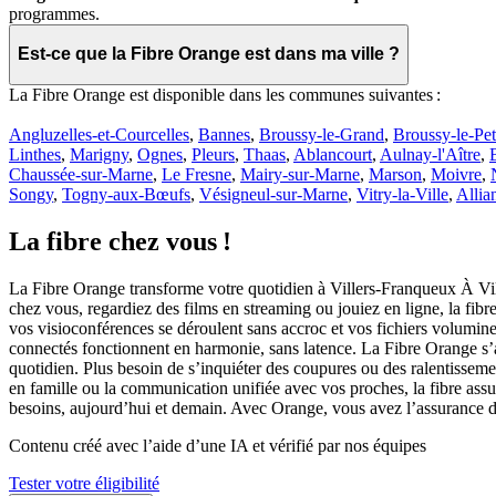
programmes.
Est-ce que la Fibre Orange est dans ma ville ?
La Fibre Orange est disponible dans les communes suivantes :
Angluzelles-et-Courcelles
,
Bannes
,
Broussy-le-Grand
,
Broussy-le-Pet
Linthes
,
Marigny
,
Ognes
,
Pleurs
,
Thaas
,
Ablancourt
,
Aulnay-l'Aître
,
Chaussée-sur-Marne
,
Le Fresne
,
Mairy-sur-Marne
,
Marson
,
Moivre
,
Songy
,
Togny-aux-Bœufs
,
Vésigneul-sur-Marne
,
Vitry-la-Ville
,
Allia
La fibre chez vous !
La Fibre Orange transforme votre quotidien à Villers-Franqueux À Vill
chez vous, regardiez des films en streaming ou jouiez en ligne, la fibr
vos visioconférences se déroulent sans accroc et vos fichiers volumineu
connectés fonctionnent en harmonie, sans latence. La Fibre Orange s’ad
quotidien. Plus besoin de s’inquiéter des coupures ou des ralentisseme
en famille ou la communication unifiée avec vos proches, la fibre assu
besoins, aujourd’hui et demain. Avec Orange, vous avez l’assurance d’u
Contenu créé avec l’aide d’une IA et vérifié par nos équipes
Tester votre éligibilité