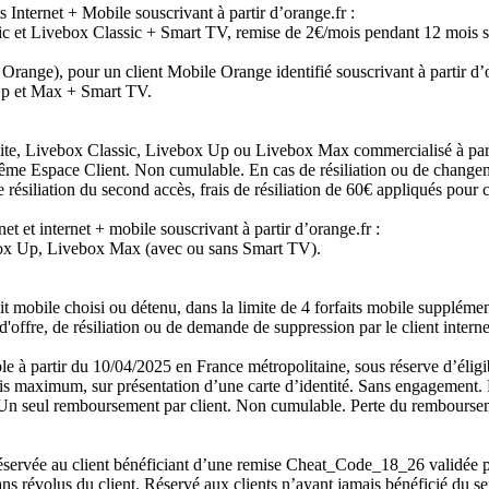
 Internet + Mobile souscrivant à partir d’orange.fr :
ic et Livebox Classic + Smart TV, remise de 2€/mois pendant 12 mois
Orange), pour un client Mobile Orange identifié souscrivant à partir d’
Up et Max + Smart TV.
te, Livebox Classic, Livebox Up ou Livebox Max commercialisé à partir 
 Espace Client. Non cumulable. En cas de résiliation ou de changemen
résiliation du second accès, frais de résiliation de 60€ appliqués pour c
et et internet + mobile souscrivant à partir d’orange.fr :
box Up, Livebox Max (avec ou sans Smart TV).
 mobile choisi ou détenu, dans la limite de 4 forfaits mobile supplémen
offre, de résiliation ou de demande de suppression par le client interne
le à partir du 10/04/2025 en France métropolitaine, sous réserve d’éligib
s maximum, sur présentation d’une carte d’identité. Sans engagement. 
 Un seul remboursement par client. Non cumulable. Perte du rembourseme
éservée au client bénéficiant d’une remise Cheat_Code_18_26 validée pa
révolus du client. Réservé aux clients n’ayant jamais bénéficié du ser