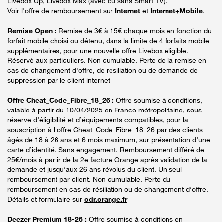
Livebox Up, Livebox Max (avec ou sans Smart TV).
Voir l'offre de remboursement sur
Internet
et
Internet+Mobile
.
Remise Open :
Remise de 3€ à 15€ chaque mois en fonction du
forfait mobile choisi ou détenu, dans la limite de 4 forfaits mobile
supplémentaires, pour une nouvelle offre Livebox éligible.
Réservé aux particuliers. Non cumulable. Perte de la remise en
cas de changement d'offre, de résiliation ou de demande de
suppression par le client internet.
Offre Cheat_Code_Fibre_18_26 :
Offre soumise à conditions,
valable à partir du 10/04/2025 en France métropolitaine, sous
réserve d’éligibilité et d’équipements compatibles, pour la
souscription à l’offre Cheat_Code_Fibre_18_26 par des clients
âgés de 18 à 26 ans et 6 mois maximum, sur présentation d’une
carte d’identité. Sans engagement. Remboursement différé de
25€/mois à partir de la 2e facture Orange après validation de la
demande et jusqu’aux 26 ans révolus du client. Un seul
remboursement par client. Non cumulable. Perte du
remboursement en cas de résiliation ou de changement d’offre.
Détails et formulaire sur
odr.orange.fr
Deezer Premium 18-26 :
Offre soumise à conditions en