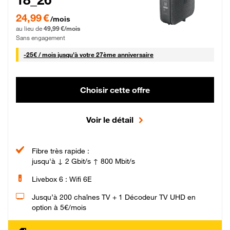
24,99 € par mois pendant 0 mois puis 49,99 € par mois, Sans engagement
24,99 €
/mois
au lieu de
49,99 €/mois
Sans engagement
25 € par mois
-
25€ / mois
jusqu'à votre 27ème anniversaire
Choisir cette offre
Voir le détail
Fibre très rapide :
jusqu'à ↓ 2 Gbit/s ↑ 800 Mbit/s
Livebox 6 : Wifi 6E
Jusqu’à 200 chaînes TV + 1 Décodeur TV UHD en
option à 5€/mois