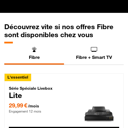
Découvrez vite si nos offres Fibre
sont disponibles chez vous
Fibre
Fibre + Smart TV
L'essentiel
Série Spéciale Livebox Lite Fibre
Série Spéciale Livebox
Lite
29,99 € par mois , Engagement 12 mois
29,99 €
/mois
Engagement 12 mois