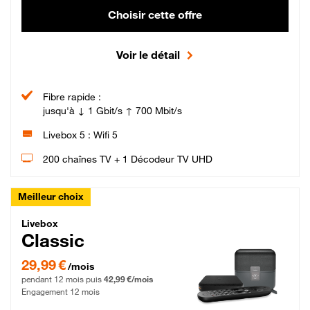
Choisir cette offre
Voir le détail
Fibre rapide :
jusqu'à ↓ 1 Gbit/s ↑ 700 Mbit/s
Livebox 5 : Wifi 5
200 chaînes TV + 1 Décodeur TV UHD
Meilleur choix
Livebox Classic Fibre
Livebox
Classic
29,99 € par mois pendant 12 mois puis 42,99 € par mois, Engagement 12 moi
29,99 €
/mois
pendant 12 mois puis
42,99 €/mois
Engagement 12 mois