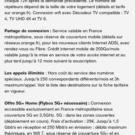
chaque 72h après la demande précédente. Le nombre de
répéteurs dépend de la taille de votre logement (détails et tarifs
sur orange.fr). Connexion wifi avec Décodeur TV compatible : TV
4, TV UHD 4K et TV 6.
Partage de connexion :
Service valable en France
métropolitaine, sous réserve de couverture mobile (détails sur
réseaux.orange.fr), pour les nouveaux clients Internet ADSL avec
rendez-vous ou Fibre. Crédit internet mobile de 200Go/mois
valable jusqu'à la mise en service de votre accès internet et au
plus tard jusqu'à 12 mois suivant la souscription.
Les appels illimités
: Hors coût du service des numéros
spéciaux. Jusqu’à 250 correspondants différents/mois et 3h
maximum/appel. Voir la liste des destinations sur la fiche tarifaire
en vigueur.
Offre 5G+ Home (Flybox 5G+ nécessaire) :
Connexion
accessible exclusivement en France métropolitaine sous
couverture 5G en 3,5GHz. 5G : dans les zones couvertes
(déploiement en cours). Frais d’activation : 29€. Jusqu’à 1,5
Gbit/s en réception et 250 Mbit/s en émission : débits maximum
théoriques, en Wifi 7, sous réserve de couverture 5G+ et en