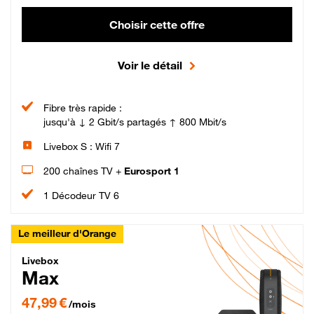
Choisir cette offre
Voir le détail
Fibre très rapide :
jusqu'à ↓ 2 Gbit/s partagés ↑ 800 Mbit/s
Livebox S : Wifi 7
200 chaînes TV +
Eurosport 1
1 Décodeur TV 6
Le meilleur d'Orange
Livebox Max Fibre
Livebox
Max
47,99 € par mois pendant 12 mois puis 57,99 € par mois, Engagement 12 moi
47,99 €
/mois