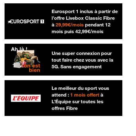
Eurosport 1 inclus à partir de
l’offre Livebox Classic Fibre
29,99 € par mois
à
29,99€/mois
pendant 12
42,99 € par m
mois puis
42,99€/mois
Une super connexion pour
tout faire chez vous avec la
5G. Sans engagement
Le meilleur du sport vous
attend :
1 mois offert
à
L’Équipe sur toutes les
offres Fibre