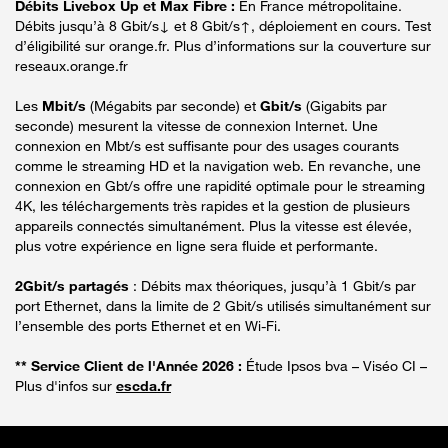
Débits Livebox Up et Max Fibre :
En France métropolitaine.
Débits jusqu’à 8 Gbit/s↓ et 8 Gbit/s↑, déploiement en cours. Test
d’éligibilité sur orange.fr. Plus d’informations sur la couverture sur
reseaux.orange.fr
Les
Mbit/s
(Mégabits par seconde) et
Gbit/s
(Gigabits par
seconde) mesurent la vitesse de connexion Internet. Une
connexion en Mbt/s est suffisante pour des usages courants
comme le streaming HD et la navigation web. En revanche, une
connexion en Gbt/s offre une rapidité optimale pour le streaming
4K, les téléchargements très rapides et la gestion de plusieurs
appareils connectés simultanément. Plus la vitesse est élevée,
plus votre expérience en ligne sera fluide et performante.
2Gbit/s partagés
: Débits max théoriques, jusqu’à 1 Gbit/s par
port Ethernet, dans la limite de 2 Gbit/s utilisés simultanément sur
l’ensemble des ports Ethernet et en Wi-Fi.
** Service Client de l'Année 2026 :
Étude Ipsos bva – Viséo CI –
Plus d'infos sur
escda.fr