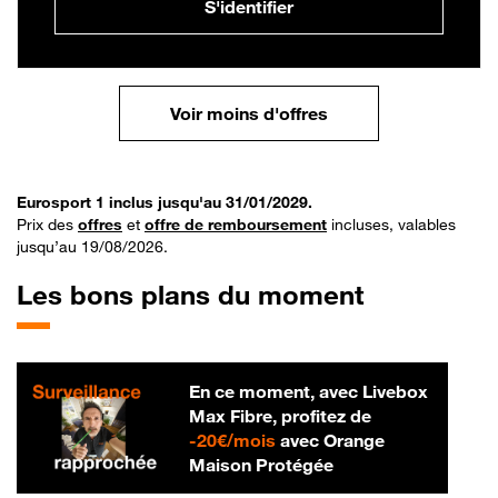
S'identifier
Voir moins d'offres
Eurosport 1 inclus jusqu'au 31/01/2029.
Prix des
offres
et
offre de remboursement
incluses, valables
jusqu’au 19/08/2026.
Les bons plans du moment
En ce moment, avec Livebox
Max Fibre, profitez de
20 € par mois
-
20€/mois
avec Orange
Maison Protégée