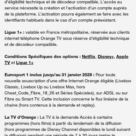
d’éligibilité technique et de décodeur compatible. L'accès au
service nécessite la création et l'activation d'un compte auprès
de la plateforme. L’activation pourra également se faire avec les
identifiants habituels dans le cas d’un compte préexistant.
Ligue 1+ :
valable en France métropolitaine, réservée aux clients
internet téléphone Orange TV sous réserve d’éligibilité technique
et de décodeur compatible.
Conditions Spécifiques des options :
Netflix
,
Disney+
,
Apple
TV
et
Ligue 1+
Eurosport 1 inclus jusqu’au 31 janvier 2029 :
Pour toute
nouvelle souscription d’une offre Internet Orange éligible (Livebox
Classic, Livebox Up ou Livebox Max, hors
Cheat_Code_Fibre_18_26 et Séries Spéciales), sur ADSL ou sur
Fibre ou Smart TV. Cette inclusion concerne le flux linéaire de la
chaine (hors contenus à la demande et replay).
La TV d'Orange :
La TV à la demande Accès à certains
programmes (hors films) à partir du lendemain de la diffusion
(hors programmes de Disney Channel disponibles le lundi suivant
la diffusion) pendant une période de 7 à 30 jours (selon le