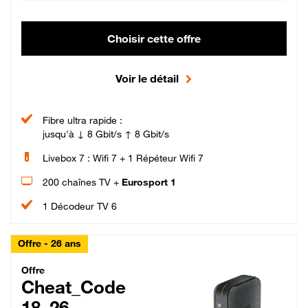
Choisir cette offre
Voir le détail
Fibre ultra rapide :
jusqu'à ↓ 8 Gbit/s ↑ 8 Gbit/s
Livebox 7 : Wifi 7 + 1 Répéteur Wifi 7
200 chaînes TV +
Eurosport 1
1 Décodeur TV 6
Offre - 26 ans
Cheat_Code Fibre_18_26
Offre
Cheat_Code
18_26