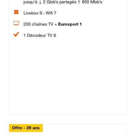
jusqu'à ↓ 2 Gbit/s partagés ↑ 800 Mbit/s
Livebox S : Wifi 7
200 chaînes TV +
Eurosport 1
1 Décodeur TV 6
Offre - 26 ans