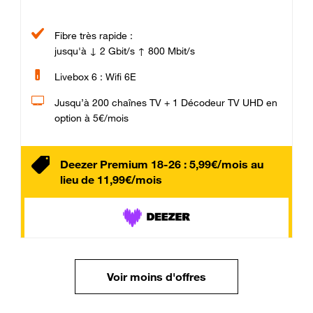
Fibre très rapide :
jusqu'à ↓ 2 Gbit/s ↑ 800 Mbit/s
Livebox 6 : Wifi 6E
Jusqu’à 200 chaînes TV + 1 Décodeur TV UHD en
option à 5€/mois
Deezer Premium 18-26 : 5,99€/mois au
lieu de 11,99€/mois
Voir moins d'offres