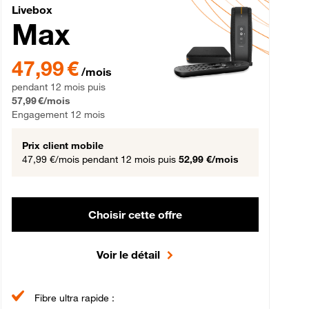
Livebox Max Fibre
Livebox
Max
gement 12 mois
47,99 € par mois pendant 12 mois puis 57,99 € par mois, Engageme
47,99 €
/mois
pendant 12 mois puis
57,99 €/mois
Engagement 12 mois
Prix client mobile
47,99 €/mois
pendant 12 mois puis
52,99 €/mois
Choisir cette offre
Voir le détail
Fibre ultra rapide :