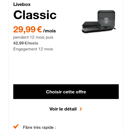
Lite Fibre
Livebox Classic Fibre
Livebox
Classic
29,99 € par mois pendant 12 mois puis 42,99 € par mois, Enga
29,99 €
/mois
pendant 12 mois puis
42,99 €/mois
Engagement 12 mois
Choisir cette offre
Voir le détail
Fibre très rapide :