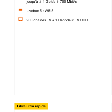
jusqu'à ↓ 1 Gbit/s ↑ 700 Mbit/s
Livebox 5 : Wifi 5
200 chaînes TV + 1 Décodeur TV UHD
Fibre ultra rapide