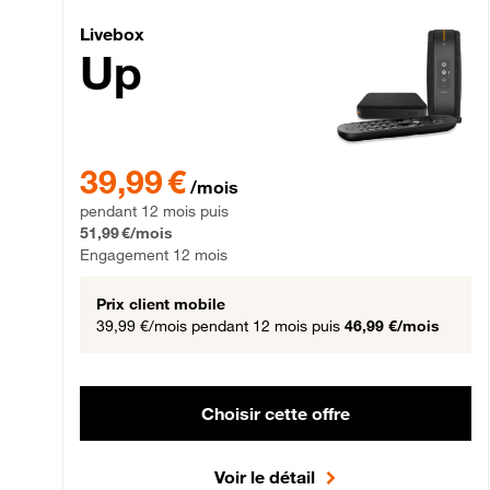
Livebox Up Fibre
Livebox
Up
39,99 € par mois pendant 12 mois puis 51,99 € par mois,
39,99 €
/mois
pendant 12 mois puis
51,99 €/mois
Engagement 12 mois
Prix client mobile
39,99 €/mois
pendant 12 mois puis
46,99 €/mois
Choisir cette offre
Voir le détail