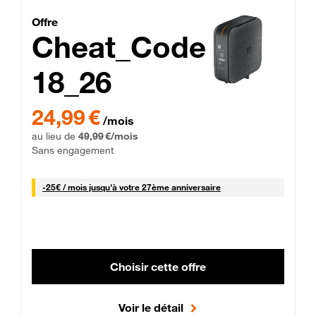
Cheat_Code Fibre_18_26
Offre
Cheat_Code
18_26
 Engagement 12 mois
24,99 € par mois pendant 0 mois puis 49,99 € par mois, Sans 
24,99 €
/mois
au lieu de
49,99 €/mois
Sans engagement
25 € par mois
-
25€ / mois
jusqu'à votre 27ème anniversaire
Choisir cette offre
Voir le détail