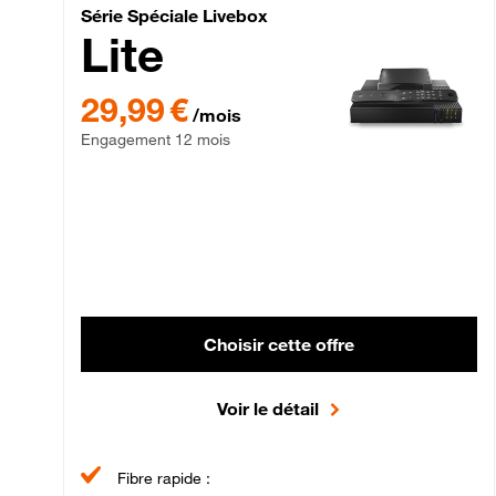
Série Spéciale Livebox 
Série Spéciale Livebox
Lite
29,99 € par mois , Engagement 12 mois
29,99 €
/mois
Engagement 12 mois
Choisir cette offre
Voir le détail
Fibre rapide :