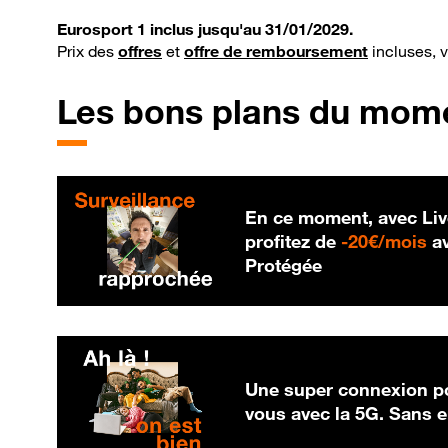
Eurosport 1 inclus jusqu'au 31/01/2029.
Prix des
offres
et
offre de remboursement
incluses, 
Les bons plans du mom
En ce moment, avec Liv
20
profitez de
-
20€/mois
av
Protégée
Une super connexion po
vous avec la 5G. Sans