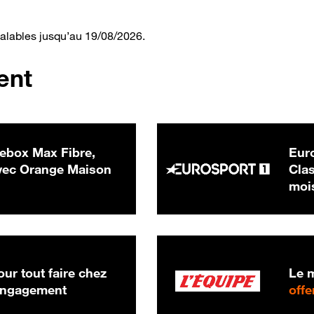
valables jusqu’au 19/08/2026.
ent
ebox Max Fibre,
Euro
 € par mois
ec Orange Maison
Clas
moi
ur tout faire chez
Le m
 engagement
offe