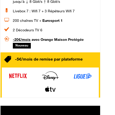
jusqu'à ↓ 8 Gbit/s ↑ 8 Gbit/s
Livebox 7 : Wifi 7 + 3 Répéteurs Wifi 7
200 chaînes TV +
Eurosport 1
2 Décodeurs TV 6
-20€/mois
avec Orange Maison Protégée
Nouveau
-5€/mois de remise par plateforme