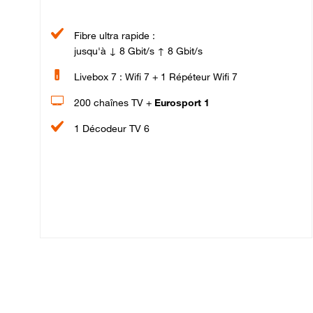
Fibre ultra rapide :
jusqu'à ↓ 8 Gbit/s ↑ 8 Gbit/s
Livebox 7 : Wifi 7 + 1 Répéteur Wifi 7
200 chaînes TV +
Eurosport 1
1 Décodeur TV 6