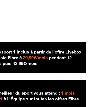
sport 1 inclus à partir de l’offre Livebox
29,99 € par mois
sic Fibre à
29,99€/mois
pendant 12
42,99 € par mois
s puis
42,99€/mois
eilleur du sport vous attend :
1 mois
rt
à L’Équipe sur toutes les offres Fibre