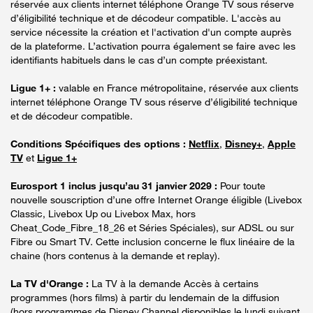
réservée aux clients internet téléphone Orange TV sous réserve
d’éligibilité technique et de décodeur compatible. L'accès au
service nécessite la création et l'activation d'un compte auprès
de la plateforme. L’activation pourra également se faire avec les
identifiants habituels dans le cas d’un compte préexistant.
Ligue 1+ :
valable en France métropolitaine, réservée aux clients
internet téléphone Orange TV sous réserve d’éligibilité technique
et de décodeur compatible.
Conditions Spécifiques des options :
Netflix
,
Disney+
,
Apple
TV
et
Ligue 1+
Eurosport 1 inclus jusqu’au 31 janvier 2029 :
Pour toute
nouvelle souscription d’une offre Internet Orange éligible (Livebox
Classic, Livebox Up ou Livebox Max, hors
Cheat_Code_Fibre_18_26 et Séries Spéciales), sur ADSL ou sur
Fibre ou Smart TV. Cette inclusion concerne le flux linéaire de la
chaine (hors contenus à la demande et replay).
La TV d'Orange :
La TV à la demande Accès à certains
programmes (hors films) à partir du lendemain de la diffusion
(hors programmes de Disney Channel disponibles le lundi suivant