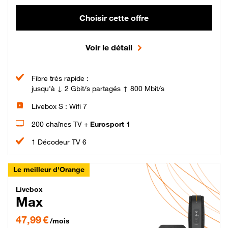
Choisir cette offre
Voir le détail
Fibre très rapide :
jusqu'à ↓ 2 Gbit/s partagés ↑ 800 Mbit/s
Livebox S : Wifi 7
200 chaînes TV +
Eurosport 1
1 Décodeur TV 6
Le meilleur d'Orange
Livebox Max Fibre
Livebox
Max
47,99 € par mois pendant 12 mois puis 57,99 € par mois, Engagement 12 moi
47,99 €
/mois