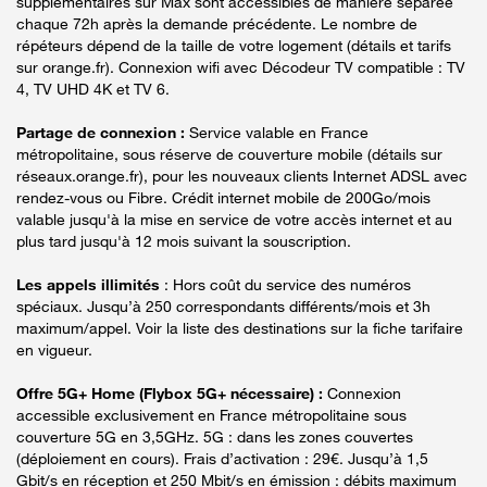
supplémentaires sur Max sont accessibles de manière séparée
chaque 72h après la demande précédente. Le nombre de
répéteurs dépend de la taille de votre logement (détails et tarifs
sur orange.fr). Connexion wifi avec Décodeur TV compatible : TV
4, TV UHD 4K et TV 6.
Partage de connexion :
Service valable en France
métropolitaine, sous réserve de couverture mobile (détails sur
réseaux.orange.fr), pour les nouveaux clients Internet ADSL avec
rendez-vous ou Fibre. Crédit internet mobile de 200Go/mois
valable jusqu'à la mise en service de votre accès internet et au
plus tard jusqu'à 12 mois suivant la souscription.
Les appels illimités
: Hors coût du service des numéros
spéciaux. Jusqu’à 250 correspondants différents/mois et 3h
maximum/appel. Voir la liste des destinations sur la fiche tarifaire
en vigueur.
Offre 5G+ Home (Flybox 5G+ nécessaire) :
Connexion
accessible exclusivement en France métropolitaine sous
couverture 5G en 3,5GHz. 5G : dans les zones couvertes
(déploiement en cours). Frais d’activation : 29€. Jusqu’à 1,5
Gbit/s en réception et 250 Mbit/s en émission : débits maximum