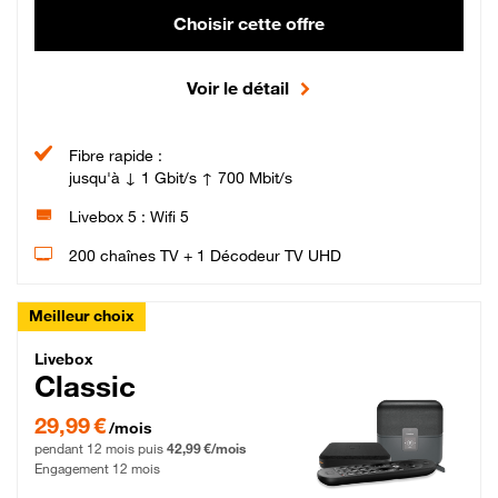
Choisir cette offre
Voir le détail
Fibre rapide :
jusqu'à ↓ 1 Gbit/s ↑ 700 Mbit/s
Livebox 5 : Wifi 5
200 chaînes TV + 1 Décodeur TV UHD
Meilleur choix
Livebox Classic Fibre
Livebox
Classic
29,99 € par mois pendant 12 mois puis 42,99 € par mois, Engagement 12 moi
29,99 €
/mois
pendant 12 mois puis
42,99 €/mois
Engagement 12 mois