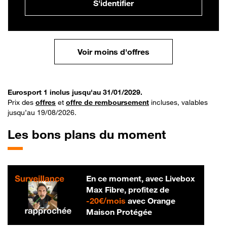
S'identifier
Voir moins d'offres
Eurosport 1 inclus jusqu'au 31/01/2029.
Prix des
offres
et
offre de remboursement
incluses, valables
jusqu’au 19/08/2026.
Les bons plans du moment
En ce moment, avec Livebox
Max Fibre, profitez de
20 € par mois
-
20€/mois
avec Orange
Maison Protégée