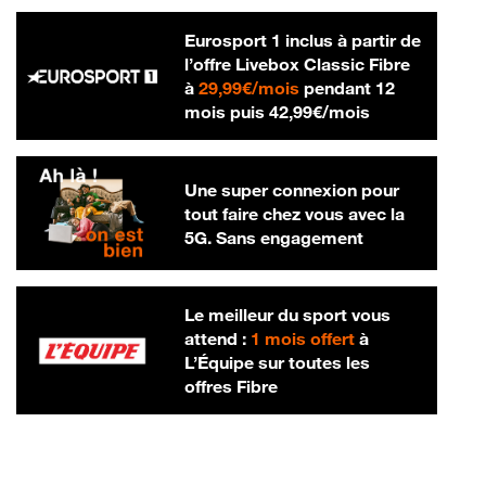
Eurosport 1 inclus à partir de
l’offre Livebox Classic Fibre
29,99 € par mois
à
29,99€/mois
pendant 12
42,99 € par m
mois puis
42,99€/mois
Une super connexion pour
tout faire chez vous avec la
5G. Sans engagement
Le meilleur du sport vous
attend :
1 mois offert
à
L’Équipe sur toutes les
offres Fibre