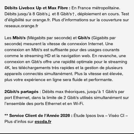
Débits Livebox Up et Max Fibre :
En France métropolitaine.
Débits jusqu’à 8 Gbit/s↓ et 8 Gbit/s↑, déploiement en cours. Test
d’éligibilité sur orange.fr. Plus d’informations sur la couverture sur
reseaux.orange.fr
Les
Mbit/s
(Mégabits par seconde) et
Gbit/s
(Gigabits par
seconde) mesurent la vitesse de connexion Internet. Une
connexion en Mbt/s est suffisante pour des usages courants
comme le streaming HD et la navigation web. En revanche, une
connexion en Gbt/s offre une rapidité optimale pour le streaming
4K, les téléchargements très rapides et la gestion de plusieurs
appareils connectés simultanément. Plus la vitesse est élevée,
plus votre expérience en ligne sera fluide et performante.
2Gbit/s partagés
: Débits max théoriques, jusqu’à 1 Gbit/s par
port Ethernet, dans la limite de 2 Gbit/s utilisés simultanément sur
l’ensemble des ports Ethernet et en Wi-Fi.
** Service Client de l'Année 2026 :
Étude Ipsos bva – Viséo CI –
Plus d'infos sur
escda.fr