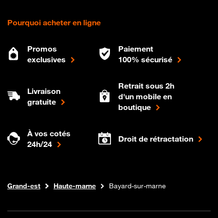
Pourquoi acheter en ligne
Promos
Paiement
exclusives
100% sécurisé
Retrait sous 2h
Livraison
d'un mobile en
gratuite
boutique
À vos cotés
Droit de rétractation
24h/24
Internet fibre
Boutique Orange
Grand-est
Haute-marne
Bayard-sur-marne