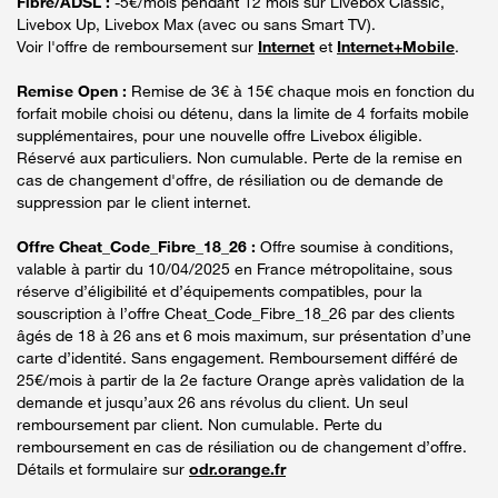
Fibre/ADSL :
-5€/mois pendant 12 mois sur Livebox Classic,
Livebox Up, Livebox Max (avec ou sans Smart TV).
Voir l'offre de remboursement sur
Internet
et
Internet+Mobile
.
Remise Open :
Remise de 3€ à 15€ chaque mois en fonction du
forfait mobile choisi ou détenu, dans la limite de 4 forfaits mobile
supplémentaires, pour une nouvelle offre Livebox éligible.
Réservé aux particuliers. Non cumulable. Perte de la remise en
cas de changement d'offre, de résiliation ou de demande de
suppression par le client internet.
Offre Cheat_Code_Fibre_18_26 :
Offre soumise à conditions,
valable à partir du 10/04/2025 en France métropolitaine, sous
réserve d’éligibilité et d’équipements compatibles, pour la
souscription à l’offre Cheat_Code_Fibre_18_26 par des clients
âgés de 18 à 26 ans et 6 mois maximum, sur présentation d’une
carte d’identité. Sans engagement. Remboursement différé de
25€/mois à partir de la 2e facture Orange après validation de la
demande et jusqu’aux 26 ans révolus du client. Un seul
remboursement par client. Non cumulable. Perte du
remboursement en cas de résiliation ou de changement d’offre.
Détails et formulaire sur
odr.orange.fr