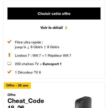
Choisir cette offre
Voir le détail
Fibre ultra rapide :
jusqu'à ↓ 8 Gbit/s ↑ 8 Gbit/s
Livebox 7 : Wifi 7 + 1 Répéteur Wifi 7
200 chaînes TV +
Eurosport 1
1 Décodeur TV 6
Offre - 26 ans
Cheat_Code Fibre_18_26
Offre
Cheat_Code
18_26