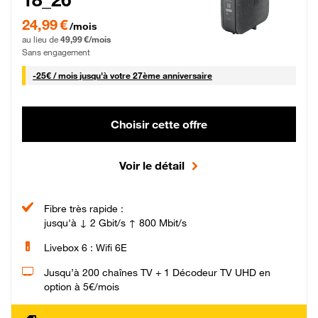
24,99 € par mois pendant 0 mois puis 49,99 € par mois, Sans engagement
24,99 €
/mois
au lieu de
49,99 €/mois
Sans engagement
25 € par mois
-
25€ / mois
jusqu'à votre 27ème anniversaire
Choisir cette offre
Voir le détail
Fibre très rapide :
jusqu'à ↓ 2 Gbit/s ↑ 800 Mbit/s
Livebox 6 : Wifi 6E
Jusqu’à 200 chaînes TV + 1 Décodeur TV UHD en
option à 5€/mois