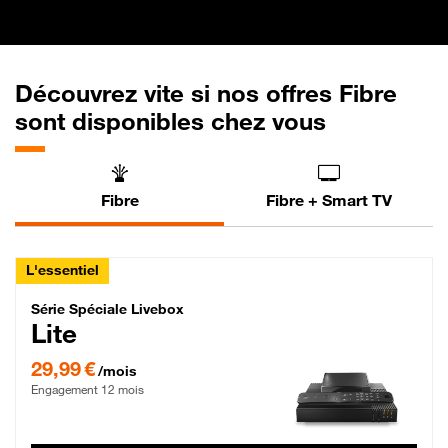
Découvrez vite si nos offres Fibre
sont disponibles chez vous
Fibre
Fibre + Smart TV
L'essentiel
Série Spéciale Livebox Lite Fibre
Série Spéciale Livebox
Lite
29,99 € par mois , Engagement 12 mois
29,99 €
/mois
Engagement 12 mois