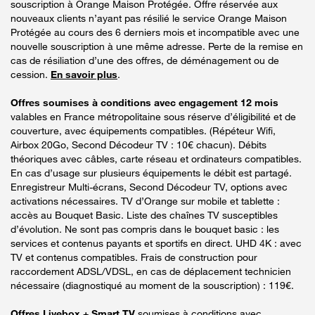
souscription à Orange Maison Protégée. Offre réservée aux
nouveaux clients n’ayant pas résilié le service Orange Maison
Protégée au cours des 6 derniers mois et incompatible avec une
nouvelle souscription à une même adresse. Perte de la remise en
cas de résiliation d’une des offres, de déménagement ou de
cession.
En savoir plus
.
Offres soumises à conditions avec engagement 12 mois
valables en France métropolitaine sous réserve d’éligibilité et de
couverture, avec équipements compatibles. (Répéteur Wifi,
Airbox 20Go, Second Décodeur TV : 10€ chacun). Débits
théoriques avec câbles, carte réseau et ordinateurs compatibles.
En cas d’usage sur plusieurs équipements le débit est partagé.
Enregistreur Multi-écrans, Second Décodeur TV, options avec
activations nécessaires. TV d’Orange sur mobile et tablette :
accès au Bouquet Basic. Liste des chaînes TV susceptibles
d’évolution. Ne sont pas compris dans le bouquet basic : les
services et contenus payants et sportifs en direct. UHD 4K : avec
TV et contenus compatibles. Frais de construction pour
raccordement ADSL/VDSL, en cas de déplacement technicien
nécessaire (diagnostiqué au moment de la souscription) : 119€.
Offres Livebox + Smart TV
soumises à conditions avec