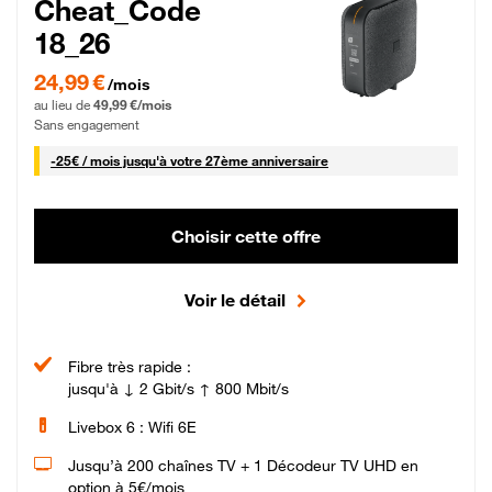
Cheat_Code
18_26
24,99 € par mois pendant 0 mois puis 49,99 € par mois, Sans engagement
24,99 €
/mois
au lieu de
49,99 €/mois
Sans engagement
25 € par mois
-
25€ / mois
jusqu'à votre 27ème anniversaire
Choisir cette offre
Voir le détail
Fibre très rapide :
jusqu'à ↓ 2 Gbit/s ↑ 800 Mbit/s
Livebox 6 : Wifi 6E
Jusqu’à 200 chaînes TV + 1 Décodeur TV UHD en
option à 5€/mois