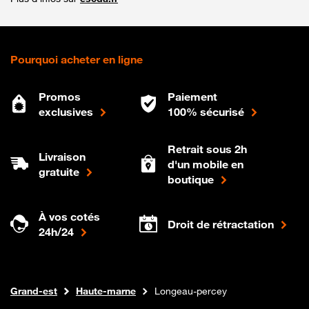
Pourquoi acheter en ligne
Promos
Paiement
exclusives
100% sécurisé
Retrait sous 2h
Livraison
d'un mobile en
gratuite
boutique
À vos cotés
Droit de rétractation
24h/24
Internet fibre
Boutique Orange
Grand-est
Haute-marne
Longeau-percey