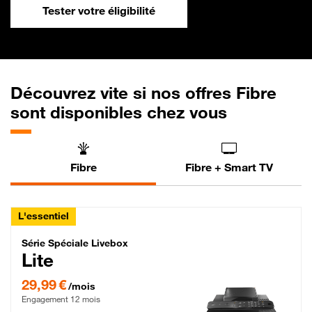
Tester votre éligibilité
Découvrez vite si nos offres Fibre
sont disponibles chez vous
Fibre
Fibre + Smart TV
L'essentiel
Série Spéciale Livebox Lite Fibre
Série Spéciale Livebox
Lite
29,99 € par mois , Engagement 12 mois
29,99 €
/mois
Engagement 12 mois