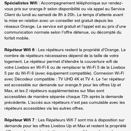
Spécialistes Wifi
: Accompagnement téléphonique sur rendez-
vous pris sur orange.fr selon disponibilité ou via appel au Service
Client du lundi au samedi de 8h à 20h. Le temps d’attente avant
la mise en relation avec un conseiller est gratuit depuis les
réseaux Orange. Le service est gratuit et l’appel est au prix d’une
communication normale selon l’offre détenue, ou décompté du
forfait mobile.
Répéteur Wifi 6
: Les répéteurs restent la propriété d’Orange. Le
nombre de répéteurs nécessaires dépend de la taille de votre
logement. Le répéteur permet d’étendre la couverture wifi de
votre Livebox en Wi-Fi 6 ou de remplacer le Wi-Fi 5 de la Livebox
5 par du Wi-Fi 6 (avec équipement compatible). Connexion Wi-Fi
avec Décodeur compatible : TV UHD 4K et TV 4. Le 1er répéteur
est accessible sur demande sur orange.fr pour les offres Up et
Max, et les 2 répéteurs supplémentaires sur Max sont
accessibles de manière séparée chaque 72h après la demande
précédente. L’accès aux répéteurs n’est pas cumulable avec les
répéteurs accessibles via les autres offres.
Répéteur Wifi 7
: Les Répéteurs Wifi 7 sont mis à disposition sur
demande pour les offres Livebox Up et Max et restent la propriété