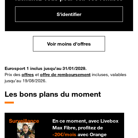
S'identifier
Voir moins d'offres
Eurosport 1 inclus jusqu'au 31/01/2029.
Prix des
offres
et
offre de remboursement
incluses, valables
jusqu’au 19/08/2026.
Les bons plans du moment
En ce moment, avec Livebox
Max Fibre, profitez de
20 € par mois
-
20€/mois
avec Orange