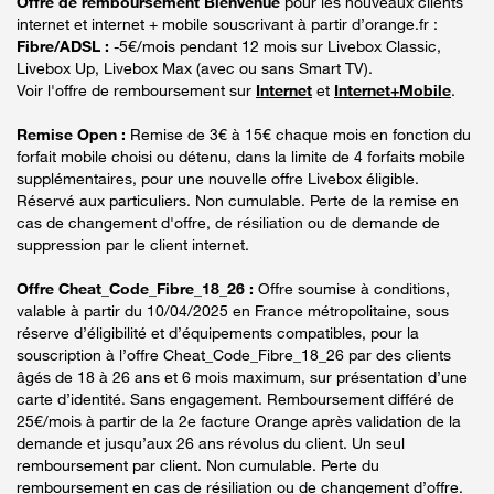
Offre de remboursement Bienvenue
pour les nouveaux clients
internet et internet + mobile souscrivant à partir d’orange.fr :
Fibre/ADSL :
-5€/mois pendant 12 mois sur Livebox Classic,
Livebox Up, Livebox Max (avec ou sans Smart TV).
Voir l'offre de remboursement sur
Internet
et
Internet+Mobile
.
Remise Open :
Remise de 3€ à 15€ chaque mois en fonction du
forfait mobile choisi ou détenu, dans la limite de 4 forfaits mobile
supplémentaires, pour une nouvelle offre Livebox éligible.
Réservé aux particuliers. Non cumulable. Perte de la remise en
cas de changement d'offre, de résiliation ou de demande de
suppression par le client internet.
Offre Cheat_Code_Fibre_18_26 :
Offre soumise à conditions,
valable à partir du 10/04/2025 en France métropolitaine, sous
réserve d’éligibilité et d’équipements compatibles, pour la
souscription à l’offre Cheat_Code_Fibre_18_26 par des clients
âgés de 18 à 26 ans et 6 mois maximum, sur présentation d’une
carte d’identité. Sans engagement. Remboursement différé de
25€/mois à partir de la 2e facture Orange après validation de la
demande et jusqu’aux 26 ans révolus du client. Un seul
remboursement par client. Non cumulable. Perte du
remboursement en cas de résiliation ou de changement d’offre.