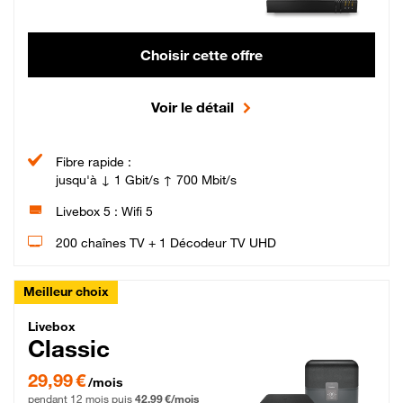
Choisir cette offre
Voir le détail
Fibre rapide :
jusqu'à ↓ 1 Gbit/s ↑ 700 Mbit/s
Livebox 5 : Wifi 5
200 chaînes TV + 1 Décodeur TV UHD
Meilleur choix
Livebox Classic Fibre
Livebox
Classic
29,99 € par mois pendant 12 mois puis 42,99 € par mois, Engagement 12 moi
29,99 €
/mois
pendant 12 mois puis
42,99 €/mois