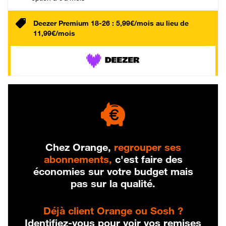
Deezer Premium 18-26 : 5,99€/mois au lieu de
11,99€/mois
Chez Orange,
regrouper ses
abonnements,
c'est faire des
économies sur votre budget mais
pas sur la qualité.
Déjà client Orange ou Sosh ?
Identifiez-vous pour voir vos remises