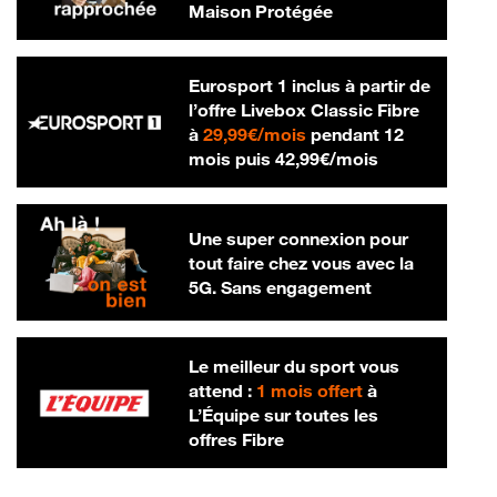
Maison Protégée
Eurosport 1 inclus à partir de
l’offre Livebox Classic Fibre
29,99 € par mois
à
29,99€/mois
pendant 12
42,99 € par m
mois puis
42,99€/mois
Une super connexion pour
tout faire chez vous avec la
5G. Sans engagement
Le meilleur du sport vous
attend :
1 mois offert
à
L’Équipe sur toutes les
offres Fibre