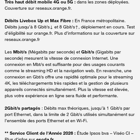
Très haut débit mobile 4G ou 5G :
dans les zones déployées.
Couverture sur reseaux.orange.fr.
Débits Livebox Up et Max Fibre :
En France métropolitaine.
Débits jusqu’à 8 Gbit/s↓ et 8 Gbit/s↑, déploiement en cours. Test
d’éligibilité sur orange.fr. Plus d’informations sur la couverture sur
reseaux.orange.fr
Les
Mbit/s
(Mégabits par seconde) et
Gbit/s
(Gigabits par
seconde) mesurent la vitesse de connexion Internet. Une
connexion en Mbt/s est suffisante pour des usages courants
comme le streaming HD et la navigation web. En revanche, une
connexion en Gbt/s offre une rapidité optimale pour le streaming
4K, les téléchargements très rapides et la gestion de plusieurs
appareils connectés simultanément. Plus la vitesse est élevée,
plus votre expérience en ligne sera fluide et performante.
2Gbit/s partagés
: Débits max théoriques, jusqu’à 1 Gbit/s par
port Ethernet, dans la limite de 2 Gbit/s utilisés simultanément sur
l’ensemble des ports Ethernet et en Wi-Fi.
** Service Client de l'Année 2026 :
Étude Ipsos bva – Viséo CI –
Plus d'infos sur
escda.fr