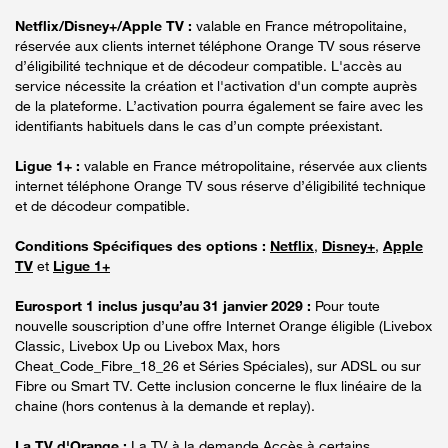
Netflix/Disney+/Apple TV :
valable en France métropolitaine,
réservée aux clients internet téléphone Orange TV sous réserve
d’éligibilité technique et de décodeur compatible. L'accès au
service nécessite la création et l'activation d'un compte auprès
de la plateforme. L’activation pourra également se faire avec les
identifiants habituels dans le cas d’un compte préexistant.
Ligue 1+ :
valable en France métropolitaine, réservée aux clients
internet téléphone Orange TV sous réserve d’éligibilité technique
et de décodeur compatible.
Conditions Spécifiques des options :
Netflix
,
Disney+
,
Apple
TV
et
Ligue 1+
Eurosport 1 inclus jusqu’au 31 janvier 2029 :
Pour toute
nouvelle souscription d’une offre Internet Orange éligible (Livebox
Classic, Livebox Up ou Livebox Max, hors
Cheat_Code_Fibre_18_26 et Séries Spéciales), sur ADSL ou sur
Fibre ou Smart TV. Cette inclusion concerne le flux linéaire de la
chaine (hors contenus à la demande et replay).
La TV d'Orange :
La TV à la demande Accès à certains