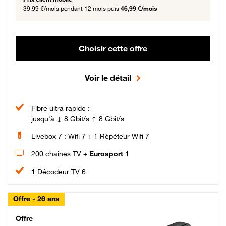
39,99 €/mois
pendant 12 mois puis
46,99 €/mois
Choisir cette offre
Voir le détail
Fibre ultra rapide :
jusqu'à ↓ 8 Gbit/s ↑ 8 Gbit/s
Livebox 7 : Wifi 7 + 1 Répéteur Wifi 7
200 chaînes TV +
Eurosport 1
1 Décodeur TV 6
Offre - 26 ans
Cheat_Code Fibre_18_26
Offre