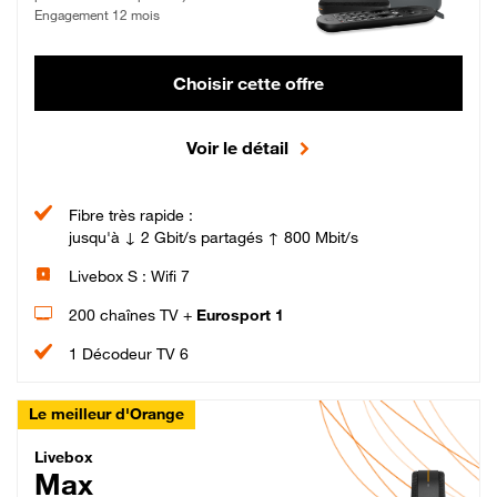
Engagement 12 mois
Choisir cette offre
Voir le détail
Fibre très rapide :
jusqu'à ↓ 2 Gbit/s partagés ↑ 800 Mbit/s
Livebox S : Wifi 7
200 chaînes TV +
Eurosport 1
1 Décodeur TV 6
Le meilleur d'Orange
Livebox Max Fibre
Livebox
Max