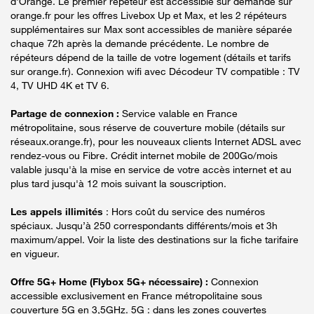
d'Orange. Le premier répéteur est accessible sur demande sur
orange.fr pour les offres Livebox Up et Max, et les 2 répéteurs
supplémentaires sur Max sont accessibles de manière séparée
chaque 72h après la demande précédente. Le nombre de
répéteurs dépend de la taille de votre logement (détails et tarifs
sur orange.fr). Connexion wifi avec Décodeur TV compatible : TV
4, TV UHD 4K et TV 6.
Partage de connexion :
Service valable en France
métropolitaine, sous réserve de couverture mobile (détails sur
réseaux.orange.fr), pour les nouveaux clients Internet ADSL avec
rendez-vous ou Fibre. Crédit internet mobile de 200Go/mois
valable jusqu'à la mise en service de votre accès internet et au
plus tard jusqu'à 12 mois suivant la souscription.
Les appels illimités
: Hors coût du service des numéros
spéciaux. Jusqu’à 250 correspondants différents/mois et 3h
maximum/appel. Voir la liste des destinations sur la fiche tarifaire
en vigueur.
Offre 5G+ Home (Flybox 5G+ nécessaire) :
Connexion
accessible exclusivement en France métropolitaine sous
couverture 5G en 3,5GHz. 5G : dans les zones couvertes