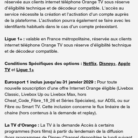
réservée aux clients internet téléphone Orange TV sous réserve
d’éligibilité technique et de décodeur compatible. L'accès au
service nécessite la création et l'activation d'un compte auprès
de la plateforme. L’activation pourra également se faire avec les
identifiants habituels dans le cas d’un compte préexistant.
Ligue 1+ :
valable en France métropolitaine, réservée aux clients
internet téléphone Orange TV sous réserve d’éligibilité technique
et de décodeur compatible.
Conditions Spécifiques des options :
Netflix
,
Disney+
,
Apple
TV
et
Ligue 1+
Eurosport 1 inclus jusqu’au 31 janvier 2029 :
Pour toute
nouvelle souscription d’une offre Internet Orange éligible (Livebox
Classic, Livebox Up ou Livebox Max, hors
Cheat_Code_Fibre_18_26 et Séries Spéciales), sur ADSL ou sur
Fibre ou Smart TV. Cette inclusion concerne le flux linéaire de la
chaine (hors contenus à la demande et replay).
La TV d'Orange :
La TV à la demande Accès à certains
programmes (hors films) à partir du lendemain de la diffusion
(hors programmes de Disney Channel disponibles le lundi suivant