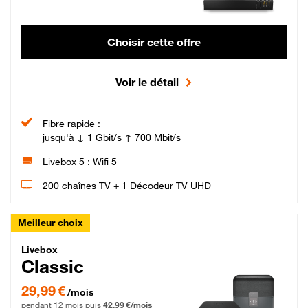
Choisir cette offre
Voir le détail
Fibre rapide :
jusqu'à ↓ 1 Gbit/s ↑ 700 Mbit/s
Livebox 5 : Wifi 5
200 chaînes TV + 1 Décodeur TV UHD
Meilleur choix
Livebox Classic Fibre
Livebox
Classic
29,99 € par mois pendant 12 mois puis 42,99 € par mois, Engagement 12 moi
29,99 €
/mois
pendant 12 mois puis
42,99 €/mois