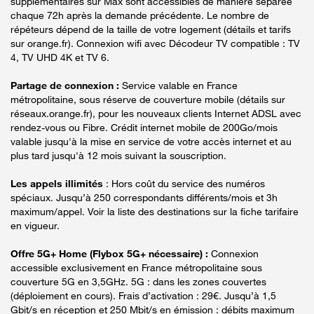
supplémentaires sur Max sont accessibles de manière séparée
chaque 72h après la demande précédente. Le nombre de
répéteurs dépend de la taille de votre logement (détails et tarifs
sur orange.fr). Connexion wifi avec Décodeur TV compatible : TV
4, TV UHD 4K et TV 6.
Partage de connexion :
Service valable en France
métropolitaine, sous réserve de couverture mobile (détails sur
réseaux.orange.fr), pour les nouveaux clients Internet ADSL avec
rendez-vous ou Fibre. Crédit internet mobile de 200Go/mois
valable jusqu'à la mise en service de votre accès internet et au
plus tard jusqu'à 12 mois suivant la souscription.
Les appels illimités
: Hors coût du service des numéros
spéciaux. Jusqu’à 250 correspondants différents/mois et 3h
maximum/appel. Voir la liste des destinations sur la fiche tarifaire
en vigueur.
Offre 5G+ Home (Flybox 5G+ nécessaire) :
Connexion
accessible exclusivement en France métropolitaine sous
couverture 5G en 3,5GHz. 5G : dans les zones couvertes
(déploiement en cours). Frais d’activation : 29€. Jusqu’à 1,5
Gbit/s en réception et 250 Mbit/s en émission : débits maximum