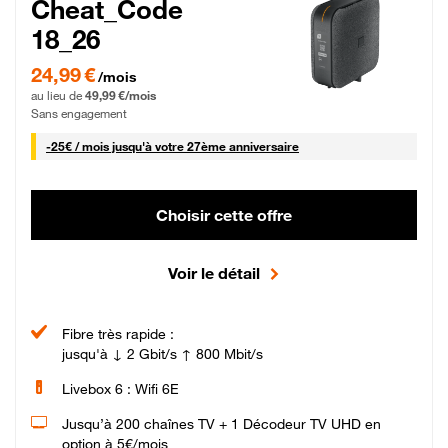
Cheat_Code
18_26
24,99 € par mois pendant 0 mois puis 49,99 € par mois, Sans engagement
24,99 €
/mois
au lieu de
49,99 €/mois
Sans engagement
25 € par mois
-
25€ / mois
jusqu'à votre 27ème anniversaire
Choisir cette offre
Voir le détail
Fibre très rapide :
jusqu'à ↓ 2 Gbit/s ↑ 800 Mbit/s
Livebox 6 : Wifi 6E
Jusqu’à 200 chaînes TV + 1 Décodeur TV UHD en
option à 5€/mois