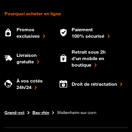
Pourquoi acheter en ligne
Promos
Paiement
exclusives
100% sécurisé
Retrait sous 2h
Livraison
d'un mobile en
gratuite
boutique
À vos cotés
Droit de rétractation
24h/24
Internet fibre
Boutique Orange
Grand-est
Bas-rhin
Waltenheim-sur-zorn