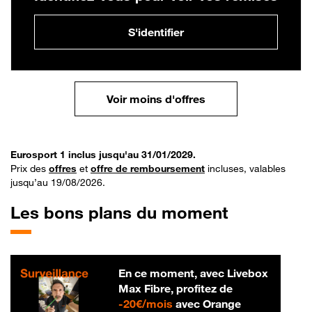
S'identifier
Voir moins d'offres
Eurosport 1 inclus jusqu'au 31/01/2029.
Prix des
offres
et
offre de remboursement
incluses, valables
jusqu’au 19/08/2026.
Les bons plans du moment
En ce moment, avec Livebox
Max Fibre, profitez de
20 € par mois
-
20€/mois
avec Orange