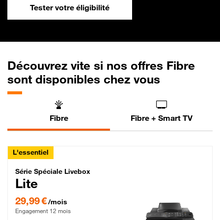
Tester votre éligibilité
Découvrez vite si nos offres Fibre
sont disponibles chez vous
Fibre
Fibre + Smart TV
L'essentiel
Série Spéciale Livebox Lite Fibre
Série Spéciale Livebox
Lite
29,99 € par mois , Engagement 12 mois
29,99 €
/mois
Engagement 12 mois