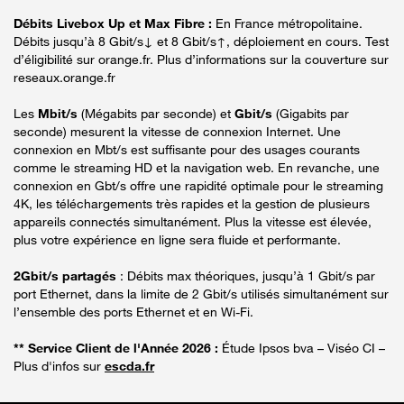
Débits Livebox Up et Max Fibre :
En France métropolitaine.
Débits jusqu’à 8 Gbit/s↓ et 8 Gbit/s↑, déploiement en cours. Test
d’éligibilité sur orange.fr. Plus d’informations sur la couverture sur
reseaux.orange.fr
Les
Mbit/s
(Mégabits par seconde) et
Gbit/s
(Gigabits par
seconde) mesurent la vitesse de connexion Internet. Une
connexion en Mbt/s est suffisante pour des usages courants
comme le streaming HD et la navigation web. En revanche, une
connexion en Gbt/s offre une rapidité optimale pour le streaming
4K, les téléchargements très rapides et la gestion de plusieurs
appareils connectés simultanément. Plus la vitesse est élevée,
plus votre expérience en ligne sera fluide et performante.
2Gbit/s partagés
: Débits max théoriques, jusqu’à 1 Gbit/s par
port Ethernet, dans la limite de 2 Gbit/s utilisés simultanément sur
l’ensemble des ports Ethernet et en Wi-Fi.
** Service Client de l'Année 2026 :
Étude Ipsos bva – Viséo CI –
Plus d'infos sur
escda.fr