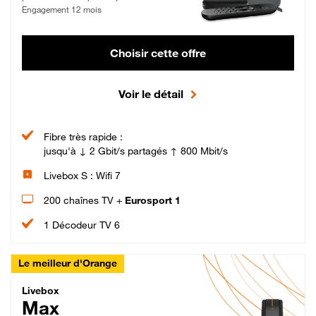
Engagement 12 mois
Choisir cette offre
Voir le détail
Fibre très rapide :
jusqu'à ↓ 2 Gbit/s partagés ↑ 800 Mbit/s
Livebox S : Wifi 7
200 chaînes TV +
Eurosport 1
1 Décodeur TV 6
Le meilleur d'Orange
Livebox Max Fibre
Livebox
Max