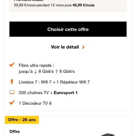
39,99 €/mois
pendant 12 mois puis
46,99 €/mois
Choisir cette offre
Voir le détail
Fibre ultra rapide :
jusqu'à ↓ 8 Gbit/s ↑ 8 Gbit/s
Livebox 7 : Wifi 7 + 1 Répéteur Wifi 7
200 chaînes TV +
Eurosport 1
1 Décodeur TV 6
Offre - 26 ans
Cheat_Code Fibre_18_26
Offre