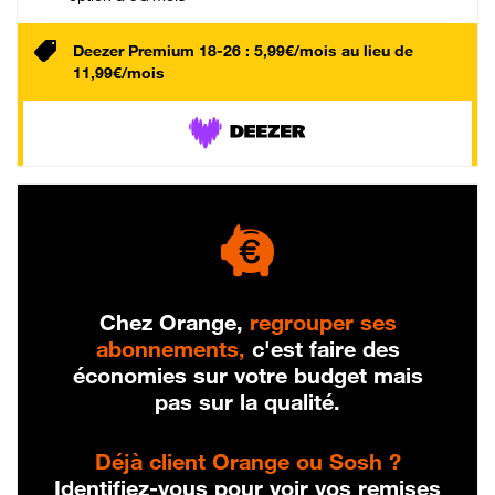
Deezer Premium 18-26 : 5,99€/mois au lieu de
11,99€/mois
Chez Orange,
regrouper ses
abonnements,
c'est faire des
économies sur votre budget mais
pas sur la qualité.
Déjà client Orange ou Sosh ?
Identifiez-vous pour voir vos remises