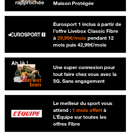
Maison Protégée
Eurosport 1 inclus à partir de
l’offre Livebox Classic Fibre
29,99 € par mois
à
29,99€/mois
pendant 12
42,99 € par m
mois puis
42,99€/mois
Une super connexion pour
tout faire chez vous avec la
5G. Sans engagement
Le meilleur du sport vous
attend :
1 mois offert
à
L’Équipe sur toutes les
offres Fibre