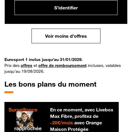
S'identifier
Voir moins d'offres
Eurosport 1 inclus jusqu'au 31/01/2029.
Prix des
offres
et
offre de remboursement
incluses, valables
jusqu’au 19/08/2026.
Les bons plans du moment
En ce moment, avec Livebox
Max Fibre, profitez de
20 € par mois
-
20€/mois
avec Orange
Maison Protégée