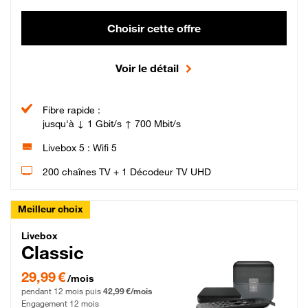
Choisir cette offre
Voir le détail
Fibre rapide :
jusqu'à ↓ 1 Gbit/s ↑ 700 Mbit/s
Livebox 5 : Wifi 5
200 chaînes TV + 1 Décodeur TV UHD
Meilleur choix
Livebox Classic Fibre
Livebox
Classic
29,99 € par mois pendant 12 mois puis 42,99 € par mois, Engagement 12 moi
29,99 €
/mois
pendant 12 mois puis
42,99 €/mois
Engagement 12 mois