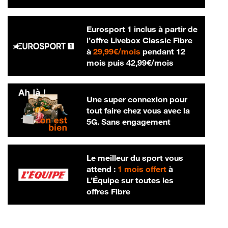
Eurosport 1 inclus à partir de
l’offre Livebox Classic Fibre
29,99 € par mois
à
29,99€/mois
pendant 12
42,99 € par m
mois puis
42,99€/mois
Une super connexion pour
tout faire chez vous avec la
5G. Sans engagement
Le meilleur du sport vous
attend :
1 mois offert
à
L’Équipe sur toutes les
offres Fibre