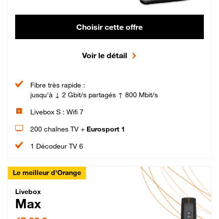
Choisir cette offre
Voir le détail
Fibre très rapide :
jusqu'à ↓ 2 Gbit/s partagés ↑ 800 Mbit/s
Livebox S : Wifi 7
200 chaînes TV +
Eurosport 1
1 Décodeur TV 6
Le meilleur d'Orange
Livebox Max Fibre
Livebox
Max
47,99 € par mois pendant 12 mois puis 57,99 € par mois, Engagement 12 moi