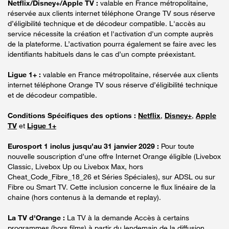
Netflix/Disney+/Apple TV :
valable en France métropolitaine,
réservée aux clients internet téléphone Orange TV sous réserve
d’éligibilité technique et de décodeur compatible. L'accès au
service nécessite la création et l'activation d'un compte auprès
de la plateforme. L’activation pourra également se faire avec les
identifiants habituels dans le cas d’un compte préexistant.
Ligue 1+ :
valable en France métropolitaine, réservée aux clients
internet téléphone Orange TV sous réserve d’éligibilité technique
et de décodeur compatible.
Conditions Spécifiques des options :
Netflix
,
Disney+
,
Apple
TV
et
Ligue 1+
Eurosport 1 inclus jusqu’au 31 janvier 2029 :
Pour toute
nouvelle souscription d’une offre Internet Orange éligible (Livebox
Classic, Livebox Up ou Livebox Max, hors
Cheat_Code_Fibre_18_26 et Séries Spéciales), sur ADSL ou sur
Fibre ou Smart TV. Cette inclusion concerne le flux linéaire de la
chaine (hors contenus à la demande et replay).
La TV d'Orange :
La TV à la demande Accès à certains
programmes (hors films) à partir du lendemain de la diffusion