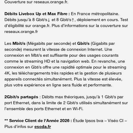
Couverture sur reseaux.orange.fr.
Débits Livebox Up et Max Fibre :
En France métropolitaine.
Débits jusqu’à 8 Gbit/s↓ et 8 Gbit/s↑, déploiement en cours. Test
d’éligibilité sur orange.fr. Plus d’informations sur la couverture sur
reseaux.orange.fr
Les
Mbit/s
(Mégabits par seconde) et
Gbit/s
(Gigabits par
seconde) mesurent la vitesse de connexion Internet. Une
connexion en Mbt/s est suffisante pour des usages courants
comme le streaming HD et la navigation web. En revanche, une
connexion en Gbt/s offre une rapidité optimale pour le streaming
4K, les téléchargements très rapides et la gestion de plusieurs
appareils connectés simultanément. Plus la vitesse est élevée,
plus votre expérience en ligne sera fluide et performante.
2Gbit/s partagés
: Débits max théoriques, jusqu’à 1 Gbit/s par
port Ethernet, dans la limite de 2 Gbit/s utilisés simultanément sur
l’ensemble des ports Ethernet et en Wi-Fi.
** Service Client de l'Année 2026 :
Étude Ipsos bva – Viséo CI –
Plus d'infos sur
escda.fr