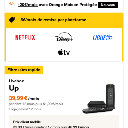
-20€/mois
avec Orange Maison Protégée
Nouveau
-5€/mois de remise par plateforme
Fibre ultra rapide
Livebox Up Fibre
Livebox
Up
39,99 € par mois pendant 12 mois puis 51,99 € par mois, Engagement 12 moi
39,99 €
/mois
pendant 12 mois puis
51,99 €/mois
Engagement 12 mois
Prix client mobile
39,99 €/mois
pendant 12 mois puis
46,99 €/mois