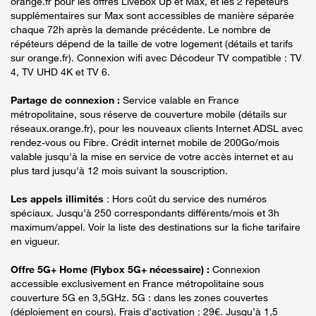
orange.fr pour les offres Livebox Up et Max, et les 2 répéteurs
supplémentaires sur Max sont accessibles de manière séparée
chaque 72h après la demande précédente. Le nombre de
répéteurs dépend de la taille de votre logement (détails et tarifs
sur orange.fr). Connexion wifi avec Décodeur TV compatible : TV
4, TV UHD 4K et TV 6.
Partage de connexion :
Service valable en France
métropolitaine, sous réserve de couverture mobile (détails sur
réseaux.orange.fr), pour les nouveaux clients Internet ADSL avec
rendez-vous ou Fibre. Crédit internet mobile de 200Go/mois
valable jusqu'à la mise en service de votre accès internet et au
plus tard jusqu'à 12 mois suivant la souscription.
Les appels illimités
: Hors coût du service des numéros
spéciaux. Jusqu’à 250 correspondants différents/mois et 3h
maximum/appel. Voir la liste des destinations sur la fiche tarifaire
en vigueur.
Offre 5G+ Home (Flybox 5G+ nécessaire) :
Connexion
accessible exclusivement en France métropolitaine sous
couverture 5G en 3,5GHz. 5G : dans les zones couvertes
(déploiement en cours). Frais d’activation : 29€. Jusqu’à 1,5