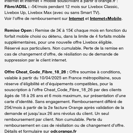
internet et internet + mobile souscrivant à partir d’orange.fr :
Fibre/ADSL :
-5€/mois pendant 12 mois sur Livebox Classic,
Livebox Up, Livebox Max (avec ou sans Smart TV).
Voir l'offre de remboursement sur
Internet
et
Internet+Mobile
.
Remise Open :
Remise de 3€ à 15€ chaque mois en fonction du
forfait mobile choisi ou détenu, dans la limite de 4 forfaits mobile
supplémentaires, pour une nouvelle offre Livebox éligible.
Réservé aux particuliers. Non cumulable. Perte de la remise en
cas de changement d'offre, de résiliation ou de demande de
suppression par le client internet.
Offre Cheat_Code_Fibre_18_26 :
Offre soumise à conditions,
valable à partir du 10/04/2025 en France métropolitaine, sous
réserve d’éligibilité et d’équipements compatibles, pour la
souscription à l’offre Cheat_Code_Fibre_18_26 par des clients
âgés de 18 à 26 ans et 6 mois maximum, sur présentation d’une
carte d’identité. Sans engagement. Remboursement différé de
25€/mois à partir de la 2e facture Orange après validation de la
demande et jusqu’aux 26 ans révolus du client. Un seul
remboursement par client. Non cumulable. Perte du
remboursement en cas de résiliation ou de changement d’offre.
Détails et formulaire sur
odr.orange.fr