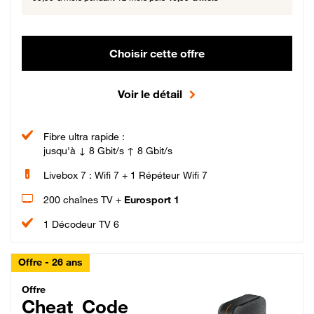
Choisir cette offre
Voir le détail
Fibre ultra rapide :
jusqu'à ↓ 8 Gbit/s ↑ 8 Gbit/s
Livebox 7 : Wifi 7 + 1 Répéteur Wifi 7
200 chaînes TV +
Eurosport 1
1 Décodeur TV 6
Offre - 26 ans
Cheat_Code Fibre_18_26
Offre
Cheat_Code