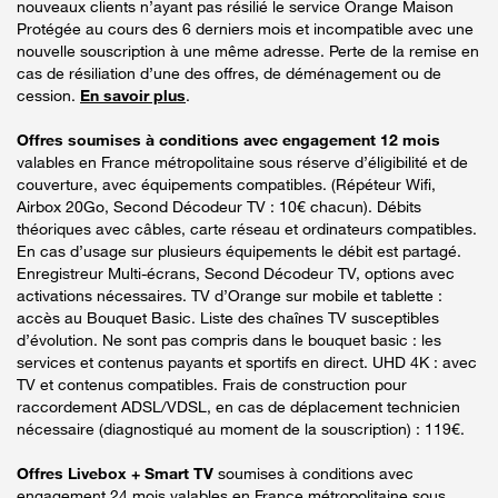
nouveaux clients n’ayant pas résilié le service Orange Maison
Protégée au cours des 6 derniers mois et incompatible avec une
nouvelle souscription à une même adresse. Perte de la remise en
cas de résiliation d’une des offres, de déménagement ou de
cession.
En savoir plus
.
Offres soumises à conditions avec engagement 12 mois
valables en France métropolitaine sous réserve d’éligibilité et de
couverture, avec équipements compatibles. (Répéteur Wifi,
Airbox 20Go, Second Décodeur TV : 10€ chacun). Débits
théoriques avec câbles, carte réseau et ordinateurs compatibles.
En cas d’usage sur plusieurs équipements le débit est partagé.
Enregistreur Multi-écrans, Second Décodeur TV, options avec
activations nécessaires. TV d’Orange sur mobile et tablette :
accès au Bouquet Basic. Liste des chaînes TV susceptibles
d’évolution. Ne sont pas compris dans le bouquet basic : les
services et contenus payants et sportifs en direct. UHD 4K : avec
TV et contenus compatibles. Frais de construction pour
raccordement ADSL/VDSL, en cas de déplacement technicien
nécessaire (diagnostiqué au moment de la souscription) : 119€.
Offres Livebox + Smart TV
soumises à conditions avec
engagement 24 mois valables en France métropolitaine sous