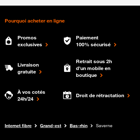
Pourquoi acheter en ligne
Promos
Paiement
exclusives
100% sécurisé
Retrait sous 2h
Livraison
d'un mobile en
gratuite
boutique
À vos cotés
Droit de rétractation
24h/24
Boutique Orange
Internet fibre
Grand-est
Bas-rhin
Saverne