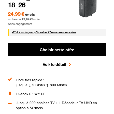
18_26
24,99 € par mois pendant 0 mois puis 49,99 € par mois, Sans engagement
24,99 €
/mois
au lieu de
49,99 €/mois
Sans engagement
25 € par mois
-
25€ / mois
jusqu'à votre 27ème anniversaire
Choisir cette offre
Voir le détail
Fibre très rapide :
jusqu'à ↓ 2 Gbit/s ↑ 800 Mbit/s
Livebox 6 : Wifi 6E
Jusqu’à 200 chaînes TV + 1 Décodeur TV UHD en
option à 5€/mois