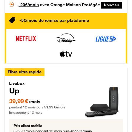
-20€/mois
avec Orange Maison Protégée
Nouveau
-5€/mois de remise par plateforme
Fibre ultra rapide
Livebox Up Fibre
Livebox
Up
39,99 € par mois pendant 12 mois puis 51,99 € par mois, Engagement 12 moi
39,99 €
/mois
pendant 12 mois puis
51,99 €/mois
Engagement 12 mois
Prix client mobile
39,99 €/mois
pendant 12 mois puis
46,99 €/mois