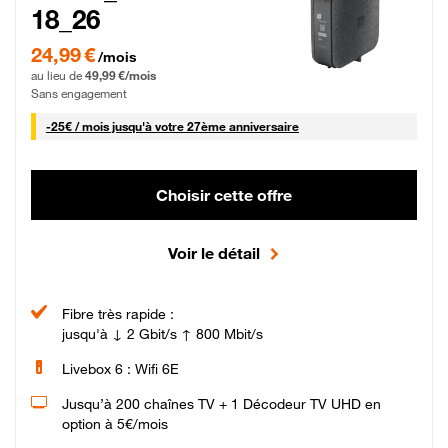
18_26
24,99 € par mois pendant 0 mois puis 49,99 € par mois, Sans engagement
24,99 €
/mois
au lieu de
49,99 €/mois
Sans engagement
25 € par mois
-
25€ / mois
jusqu'à votre 27ème anniversaire
Choisir cette offre
Voir le détail
Fibre très rapide :
jusqu'à ↓ 2 Gbit/s ↑ 800 Mbit/s
Livebox 6 : Wifi 6E
Jusqu’à 200 chaînes TV + 1 Décodeur TV UHD en
option à 5€/mois