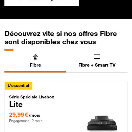
Découvrez vite si nos offres Fibre
sont disponibles chez vous
Fibre
Fibre + Smart TV
L'essentiel
Série Spéciale Livebox Lite Fibre
Série Spéciale Livebox
Lite
29,99 € par mois , Engagement 12 mois
29,99 €
/mois
Engagement 12 mois