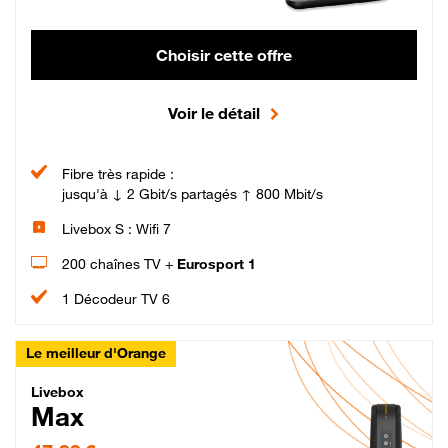
Choisir cette offre
Voir le détail
Fibre très rapide :
jusqu'à ↓ 2 Gbit/s partagés ↑ 800 Mbit/s
Livebox S : Wifi 7
200 chaînes TV +
Eurosport 1
1 Décodeur TV 6
Le meilleur d'Orange
Livebox Max Fibre
Livebox
Max
47,99 € par mois pendant 12 mois puis 57,99 € par mois, Engagement 12 moi