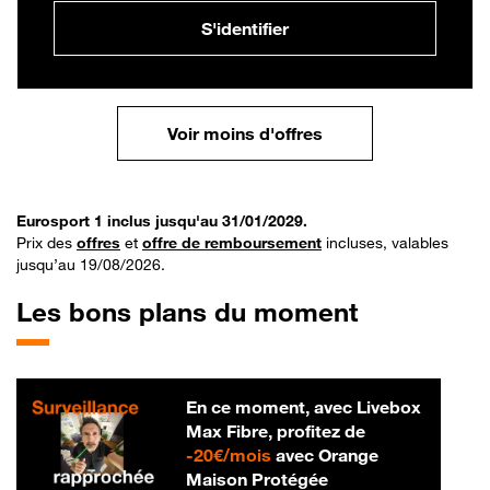
S'identifier
Voir moins d'offres
Eurosport 1 inclus jusqu'au 31/01/2029.
Prix des
offres
et
offre de remboursement
incluses, valables
jusqu’au 19/08/2026.
Les bons plans du moment
En ce moment, avec Livebox
Max Fibre, profitez de
20 € par mois
-
20€/mois
avec Orange
Maison Protégée