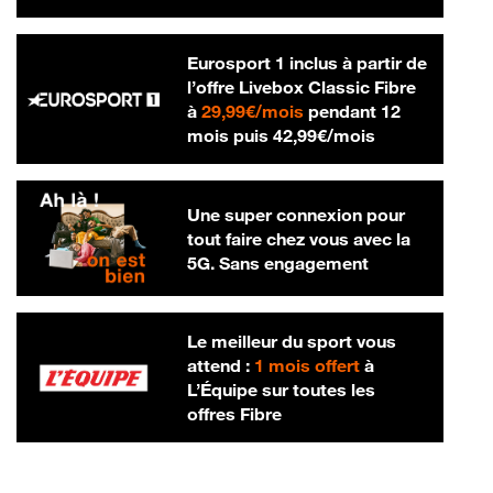
Eurosport 1 inclus à partir de
l’offre Livebox Classic Fibre
29,99 € par mois
à
29,99€/mois
pendant 12
42,99 € par m
mois puis
42,99€/mois
Une super connexion pour
tout faire chez vous avec la
5G. Sans engagement
Le meilleur du sport vous
attend :
1 mois offert
à
L’Équipe sur toutes les
offres Fibre