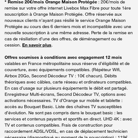
* Remise 20€/mois Orange Maison Protégée
: 20€/mois de
remise sur votre offre internet Livebox Max Fibre pour toute 1ère
souscription à Orange Maison Protégée. Offre réservée aux
nouveaux clients n’ayant pas résilié le service Orange Maison
Protégée au cours des 6 derniers mois et incompatible avec une
nouvelle souscription à une même adresse. Perte de la remise en
cas de résiliation d’une des offres, de déménagement ou de
cession.
En savoir plus
.
Offres soumises à conditions avec engagement 12 mois
valables en France métropolitaine sous réserve d’éligibilité et de
couverture, avec équipements compatibles. (Répéteur Wifi,
Airbox 20Go, Second Décodeur TV : 10€ chacun). Débits
théoriques avec câbles, carte réseau et ordinateurs compatibles.
En cas d’usage sur plusieurs équipements le débit est partagé.
Enregistreur Multi-écrans, Second Décodeur TV, options avec
activations nécessaires. TV d’Orange sur mobile et tablette :
accès au Bouquet Basic. Liste des chaînes TV susceptibles
d’évolution. Ne sont pas compris dans le bouquet basic : les
services et contenus payants et sportifs en direct. UHD 4K : avec
TV et contenus compatibles. Frais de construction pour
raccordement ADSL/VDSL, en cas de déplacement technicien
nécessaire (diagnostiqué au moment de la souscription) : 119€.