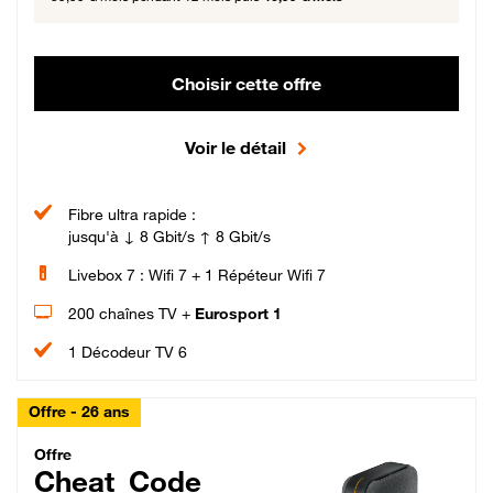
Choisir cette offre
Voir le détail
Fibre ultra rapide :
jusqu'à ↓ 8 Gbit/s ↑ 8 Gbit/s
Livebox 7 : Wifi 7 + 1 Répéteur Wifi 7
200 chaînes TV +
Eurosport 1
1 Décodeur TV 6
Offre - 26 ans
Cheat_Code Fibre_18_26
Offre
Cheat_Code