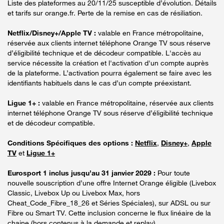
Liste des plateformes au 20/11/25 susceptible d’évolution. Détails
et tarifs sur orange.fr. Perte de la remise en cas de résiliation.
Netflix/Disney+/Apple TV :
valable en France métropolitaine,
réservée aux clients internet téléphone Orange TV sous réserve
d’éligibilité technique et de décodeur compatible. L'accès au
service nécessite la création et l'activation d'un compte auprès
de la plateforme. L’activation pourra également se faire avec les
identifiants habituels dans le cas d’un compte préexistant.
Ligue 1+ :
valable en France métropolitaine, réservée aux clients
internet téléphone Orange TV sous réserve d’éligibilité technique
et de décodeur compatible.
Conditions Spécifiques des options :
Netflix
,
Disney+
,
Apple
TV
et
Ligue 1+
Eurosport 1 inclus jusqu’au 31 janvier 2029 :
Pour toute
nouvelle souscription d’une offre Internet Orange éligible (Livebox
Classic, Livebox Up ou Livebox Max, hors
Cheat_Code_Fibre_18_26 et Séries Spéciales), sur ADSL ou sur
Fibre ou Smart TV. Cette inclusion concerne le flux linéaire de la
chaine (hors contenus à la demande et replay).