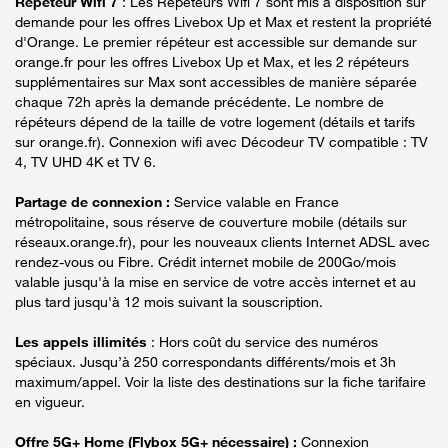
Répéteur Wifi 7
: Les Répéteurs Wifi 7 sont mis à disposition sur
demande pour les offres Livebox Up et Max et restent la propriété
d'Orange. Le premier répéteur est accessible sur demande sur
orange.fr pour les offres Livebox Up et Max, et les 2 répéteurs
supplémentaires sur Max sont accessibles de manière séparée
chaque 72h après la demande précédente. Le nombre de
répéteurs dépend de la taille de votre logement (détails et tarifs
sur orange.fr). Connexion wifi avec Décodeur TV compatible : TV
4, TV UHD 4K et TV 6.
Partage de connexion :
Service valable en France
métropolitaine, sous réserve de couverture mobile (détails sur
réseaux.orange.fr), pour les nouveaux clients Internet ADSL avec
rendez-vous ou Fibre. Crédit internet mobile de 200Go/mois
valable jusqu'à la mise en service de votre accès internet et au
plus tard jusqu'à 12 mois suivant la souscription.
Les appels illimités
: Hors coût du service des numéros
spéciaux. Jusqu’à 250 correspondants différents/mois et 3h
maximum/appel. Voir la liste des destinations sur la fiche tarifaire
en vigueur.
Offre 5G+ Home (Flybox 5G+ nécessaire) :
Connexion