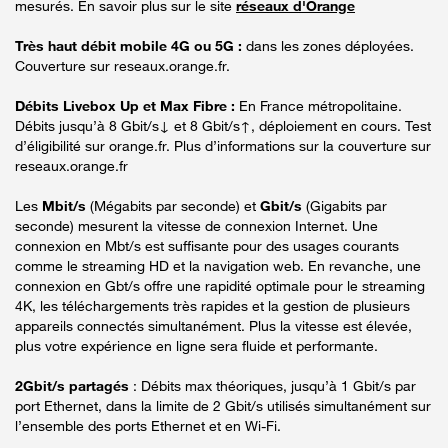
mesurés. En savoir plus sur le site
réseaux d'Orange
Très haut débit mobile 4G ou 5G :
dans les zones déployées.
Couverture sur reseaux.orange.fr.
Débits Livebox Up et Max Fibre :
En France métropolitaine.
Débits jusqu’à 8 Gbit/s↓ et 8 Gbit/s↑, déploiement en cours. Test
d’éligibilité sur orange.fr. Plus d’informations sur la couverture sur
reseaux.orange.fr
Les
Mbit/s
(Mégabits par seconde) et
Gbit/s
(Gigabits par
seconde) mesurent la vitesse de connexion Internet. Une
connexion en Mbt/s est suffisante pour des usages courants
comme le streaming HD et la navigation web. En revanche, une
connexion en Gbt/s offre une rapidité optimale pour le streaming
4K, les téléchargements très rapides et la gestion de plusieurs
appareils connectés simultanément. Plus la vitesse est élevée,
plus votre expérience en ligne sera fluide et performante.
2Gbit/s partagés
: Débits max théoriques, jusqu’à 1 Gbit/s par
port Ethernet, dans la limite de 2 Gbit/s utilisés simultanément sur
l’ensemble des ports Ethernet et en Wi-Fi.