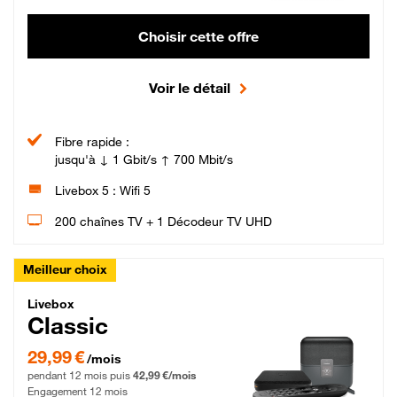
Choisir cette offre
Voir le détail
Fibre rapide :
jusqu'à ↓ 1 Gbit/s ↑ 700 Mbit/s
Livebox 5 : Wifi 5
200 chaînes TV + 1 Décodeur TV UHD
Meilleur choix
Livebox Classic Fibre
Livebox
Classic
29,99 € par mois pendant 12 mois puis 42,99 € par mois, Engagement 12 moi
29,99 €
/mois
pendant 12 mois puis
42,99 €/mois
Engagement 12 mois