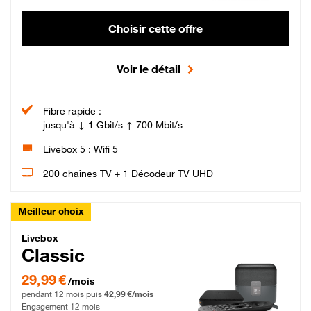
Choisir cette offre
Voir le détail
Fibre rapide :
jusqu'à ↓ 1 Gbit/s ↑ 700 Mbit/s
Livebox 5 : Wifi 5
200 chaînes TV + 1 Décodeur TV UHD
Meilleur choix
Livebox Classic Fibre
Livebox
Classic
29,99 € par mois pendant 12 mois puis 42,99 € par mois, Engagement 12 moi
29,99 €
/mois
pendant 12 mois puis
42,99 €/mois
Engagement 12 mois