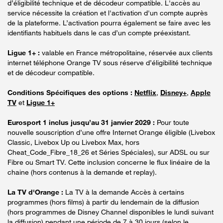
d’éligibilité technique et de décodeur compatible. L'accès au
service nécessite la création et l'activation d'un compte auprès
de la plateforme. L’activation pourra également se faire avec les
identifiants habituels dans le cas d’un compte préexistant.
Ligue 1+ :
valable en France métropolitaine, réservée aux clients
internet téléphone Orange TV sous réserve d’éligibilité technique
et de décodeur compatible.
Conditions Spécifiques des options :
Netflix
,
Disney+
,
Apple
TV
et
Ligue 1+
Eurosport 1 inclus jusqu’au 31 janvier 2029 :
Pour toute
nouvelle souscription d’une offre Internet Orange éligible (Livebox
Classic, Livebox Up ou Livebox Max, hors
Cheat_Code_Fibre_18_26 et Séries Spéciales), sur ADSL ou sur
Fibre ou Smart TV. Cette inclusion concerne le flux linéaire de la
chaine (hors contenus à la demande et replay).
La TV d'Orange :
La TV à la demande Accès à certains
programmes (hors films) à partir du lendemain de la diffusion
(hors programmes de Disney Channel disponibles le lundi suivant
la diffusion) pendant une période de 7 à 30 jours (selon le