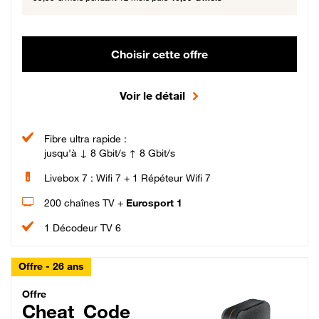
Choisir cette offre
Voir le détail
Fibre ultra rapide :
jusqu'à ↓ 8 Gbit/s ↑ 8 Gbit/s
Livebox 7 : Wifi 7 + 1 Répéteur Wifi 7
200 chaînes TV +
Eurosport 1
1 Décodeur TV 6
Offre - 26 ans
Cheat_Code Fibre_18_26
Offre
Cheat_Code