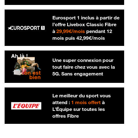
Eurosport 1 inclus à partir de
l’offre Livebox Classic Fibre
29,99 € par mois
à
29,99€/mois
pendant 12
42,99 € par m
mois puis
42,99€/mois
Une super connexion pour
tout faire chez vous avec la
5G. Sans engagement
Le meilleur du sport vous
attend :
1 mois offert
à
L’Équipe sur toutes les
offres Fibre