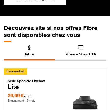
Découvrez vite si nos offres Fibre
sont disponibles chez vous
Fibre
Fibre + Smart TV
L'essentiel
Série Spéciale Livebox Lite Fibre
Série Spéciale Livebox
Lite
29,99 € par mois , Engagement 12 mois
29,99 €
/mois
Engagement 12 mois