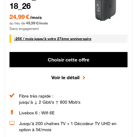
18_26
24,99 € par mois pendant 0 mois puis 49,99 € par mois, Sans engagement
24,99 €
/mois
au lieu de
49,99 €/mois
Sans engagement
25 € par mois
-
25€ / mois
jusqu'à votre 27ème anniversaire
Choisir cette offre
Voir le détail
Fibre très rapide :
jusqu'à ↓ 2 Gbit/s ↑ 800 Mbit/s
Livebox 6 : Wifi 6E
Jusqu’à 200 chaînes TV + 1 Décodeur TV UHD en
option à 5€/mois