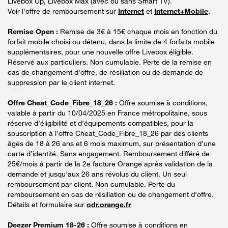
Livebox Up, Livebox Max (avec ou sans Smart TV).
Voir l'offre de remboursement sur
Internet
et
Internet+Mobile
.
Remise Open :
Remise de 3€ à 15€ chaque mois en fonction du
forfait mobile choisi ou détenu, dans la limite de 4 forfaits mobile
supplémentaires, pour une nouvelle offre Livebox éligible.
Réservé aux particuliers. Non cumulable. Perte de la remise en
cas de changement d'offre, de résiliation ou de demande de
suppression par le client internet.
Offre Cheat_Code_Fibre_18_26 :
Offre soumise à conditions,
valable à partir du 10/04/2025 en France métropolitaine, sous
réserve d’éligibilité et d’équipements compatibles, pour la
souscription à l’offre Cheat_Code_Fibre_18_26 par des clients
âgés de 18 à 26 ans et 6 mois maximum, sur présentation d’une
carte d’identité. Sans engagement. Remboursement différé de
25€/mois à partir de la 2e facture Orange après validation de la
demande et jusqu’aux 26 ans révolus du client. Un seul
remboursement par client. Non cumulable. Perte du
remboursement en cas de résiliation ou de changement d’offre.
Détails et formulaire sur
odr.orange.fr
Deezer Premium 18-26 :
Offre soumise à conditions en