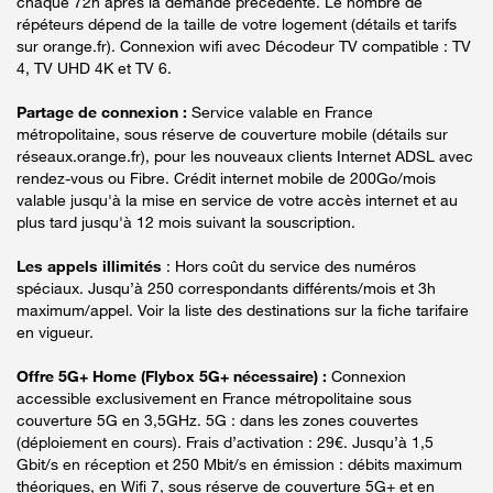
chaque 72h après la demande précédente. Le nombre de
répéteurs dépend de la taille de votre logement (détails et tarifs
sur orange.fr). Connexion wifi avec Décodeur TV compatible : TV
4, TV UHD 4K et TV 6.
Partage de connexion :
Service valable en France
métropolitaine, sous réserve de couverture mobile (détails sur
réseaux.orange.fr), pour les nouveaux clients Internet ADSL avec
rendez-vous ou Fibre. Crédit internet mobile de 200Go/mois
valable jusqu'à la mise en service de votre accès internet et au
plus tard jusqu'à 12 mois suivant la souscription.
Les appels illimités
: Hors coût du service des numéros
spéciaux. Jusqu’à 250 correspondants différents/mois et 3h
maximum/appel. Voir la liste des destinations sur la fiche tarifaire
en vigueur.
Offre 5G+ Home (Flybox 5G+ nécessaire) :
Connexion
accessible exclusivement en France métropolitaine sous
couverture 5G en 3,5GHz. 5G : dans les zones couvertes
(déploiement en cours). Frais d’activation : 29€. Jusqu’à 1,5
Gbit/s en réception et 250 Mbit/s en émission : débits maximum
théoriques, en Wifi 7, sous réserve de couverture 5G+ et en