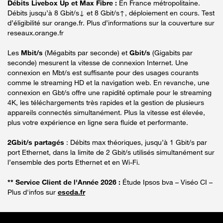
Débits Livebox Up et Max Fibre :
En France métropolitaine.
Débits jusqu’à 8 Gbit/s↓ et 8 Gbit/s↑, déploiement en cours. Test
d’éligibilité sur orange.fr. Plus d’informations sur la couverture sur
reseaux.orange.fr
Les
Mbit/s
(Mégabits par seconde) et
Gbit/s
(Gigabits par
seconde) mesurent la vitesse de connexion Internet. Une
connexion en Mbt/s est suffisante pour des usages courants
comme le streaming HD et la navigation web. En revanche, une
connexion en Gbt/s offre une rapidité optimale pour le streaming
4K, les téléchargements très rapides et la gestion de plusieurs
appareils connectés simultanément. Plus la vitesse est élevée,
plus votre expérience en ligne sera fluide et performante.
2Gbit/s partagés
: Débits max théoriques, jusqu’à 1 Gbit/s par
port Ethernet, dans la limite de 2 Gbit/s utilisés simultanément sur
l’ensemble des ports Ethernet et en Wi-Fi.
** Service Client de l'Année 2026 :
Étude Ipsos bva – Viséo CI –
Plus d'infos sur
escda.fr