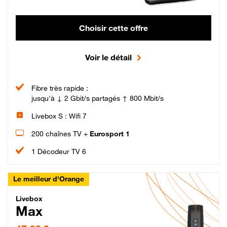
Choisir cette offre
Voir le détail
Fibre très rapide :
jusqu'à ↓ 2 Gbit/s partagés ↑ 800 Mbit/s
Livebox S : Wifi 7
200 chaînes TV +
Eurosport 1
1 Décodeur TV 6
Le meilleur d'Orange
Livebox Max Fibre
Livebox
Max
47,99 € par mois pendant 12 mois puis 57,99 € par mois, Engagement 12 moi