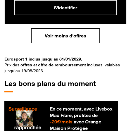
S'identifier
Voir moins d'offres
Eurosport 1 inclus jusqu'au 31/01/2029.
Prix des
offres
et
offre de remboursement
incluses, valables
jusqu’au 19/08/2026.
Les bons plans du moment
En ce moment, avec Livebox
Max Fibre, profitez de
20 € par mois
-
20€/mois
avec Orange
Maison Protégée