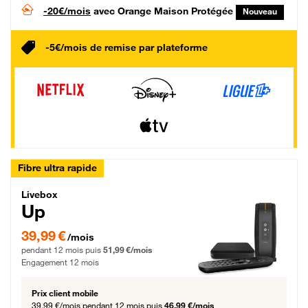
-20€/mois
avec Orange Maison Protégée
Nouveau
-5€/mois de remise par plateforme
Fibre ultra rapide
Livebox Up Fibre
Livebox
Up
39,99 € par mois pendant 12 mois puis 51,99 € par mois, Engagement 12 moi
39,99 €
/mois
pendant 12 mois puis
51,99 €/mois
Engagement 12 mois
Prix client mobile
39,99 €/mois
pendant 12 mois puis
46,99 €/mois