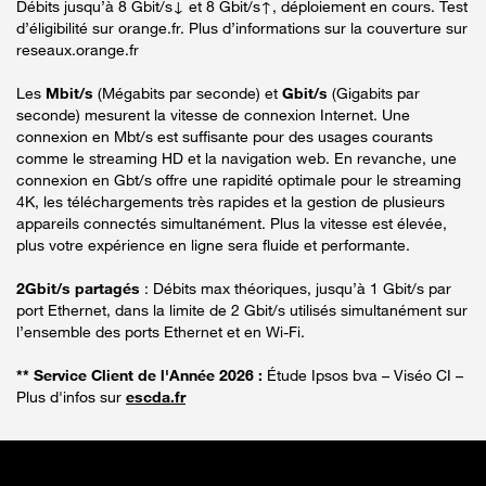
Débits jusqu’à 8 Gbit/s↓ et 8 Gbit/s↑, déploiement en cours. Test
d’éligibilité sur orange.fr. Plus d’informations sur la couverture sur
reseaux.orange.fr
Les
Mbit/s
(Mégabits par seconde) et
Gbit/s
(Gigabits par
seconde) mesurent la vitesse de connexion Internet. Une
connexion en Mbt/s est suffisante pour des usages courants
comme le streaming HD et la navigation web. En revanche, une
connexion en Gbt/s offre une rapidité optimale pour le streaming
4K, les téléchargements très rapides et la gestion de plusieurs
appareils connectés simultanément. Plus la vitesse est élevée,
plus votre expérience en ligne sera fluide et performante.
2Gbit/s partagés
: Débits max théoriques, jusqu’à 1 Gbit/s par
port Ethernet, dans la limite de 2 Gbit/s utilisés simultanément sur
l’ensemble des ports Ethernet et en Wi-Fi.
** Service Client de l'Année 2026 :
Étude Ipsos bva – Viséo CI –
Plus d'infos sur
escda.fr