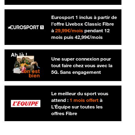
Eurosport 1 inclus à partir de
l’offre Livebox Classic Fibre
29,99 € par mois
à
29,99€/mois
pendant 12
42,99 € par m
mois puis
42,99€/mois
Une super connexion pour
tout faire chez vous avec la
5G. Sans engagement
Le meilleur du sport vous
attend :
1 mois offert
à
L’Équipe sur toutes les
offres Fibre