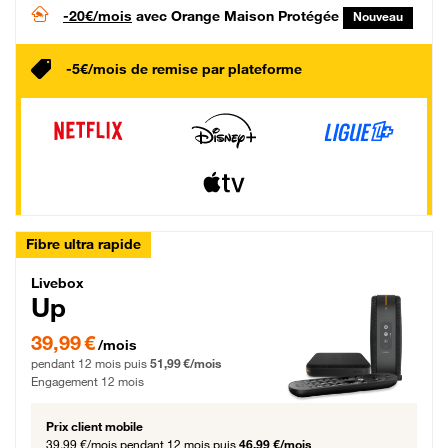
-20€/mois
avec Orange Maison Protégée
Nouveau
-5€/mois de remise par plateforme
Fibre ultra rapide
Livebox Up Fibre
Livebox
Up
39,99 € par mois pendant 12 mois puis 51,99 € par mois, Engagement 12 moi
39,99 €
/mois
pendant 12 mois puis
51,99 €/mois
Engagement 12 mois
Prix client mobile
39,99 €/mois
pendant 12 mois puis
46,99 €/mois