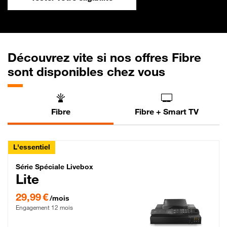
Découvrez vite si nos offres Fibre
sont disponibles chez vous
Fibre
Fibre + Smart TV
L'essentiel
Série Spéciale Livebox Lite Fibre
Série Spéciale Livebox
Lite
29,99 € par mois , Engagement 12 mois
29,99 €
/mois
Engagement 12 mois