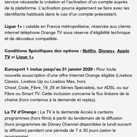
service nécessite la création et l'activation d'un compte auprès
de la plateforme. L’activation pourra également se faire avec les
identifiants habituels dans le cas d’un compte préexistant.
Ligue 1+ :
valable en France métropolitaine, réservée aux clients
internet téléphone Orange TV sous réserve d’éligibilité technique
et de décodeur compatible.
Conditions Spécifiques des options :
Netflix
,
Disney+
,
Apple
TV
et
Ligue 1+
Eurosport 1 inclus jusqu’au 31 janvier 2029 :
Pour toute
nouvelle souscription d’une offre Internet Orange éligible (Livebox
Classic, Livebox Up ou Livebox Max, hors
Cheat_Code_Fibre_18_26 et Séries Spéciales), sur ADSL ou sur
Fibre ou Smart TV. Cette inclusion concerne le flux linéaire de la
chaine (hors contenus à la demande et replay).
La TV d'Orange :
La TV à la demande Accès à certains
programmes (hors films) à partir du lendemain de la diffusion
(hors programmes de Disney Channel disponibles le lundi suivant
la diffusion) pendant une période de 7 à 30 jours (selon le
programme).