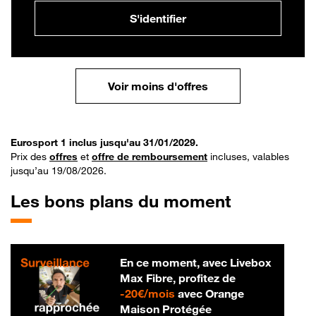
S'identifier
Voir moins d'offres
Eurosport 1 inclus jusqu'au 31/01/2029.
Prix des
offres
et
offre de remboursement
incluses, valables
jusqu’au 19/08/2026.
Les bons plans du moment
En ce moment, avec Livebox
Max Fibre, profitez de
20 € par mois
-
20€/mois
avec Orange
Maison Protégée