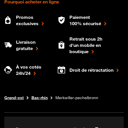
Pourquoi acheter en ligne
Promos
Paiement
exclusives
100% sécurisé
Retrait sous 2h
Livraison
d'un mobile en
gratuite
boutique
À vos cotés
Droit de rétractation
24h/24
Internet fibre
Boutique Orange
Grand-est
Bas-rhin
Merkwiller-pechelbronn