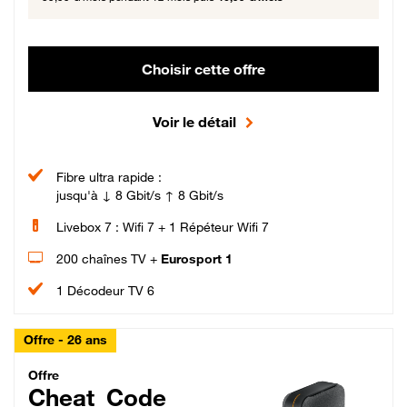
Choisir cette offre
Voir le détail
Fibre ultra rapide :
jusqu'à ↓ 8 Gbit/s ↑ 8 Gbit/s
Livebox 7 : Wifi 7 + 1 Répéteur Wifi 7
200 chaînes TV +
Eurosport 1
1 Décodeur TV 6
Offre - 26 ans
Cheat_Code Fibre_18_26
Offre
Cheat_Code