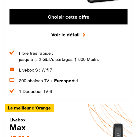
Choisir cette offre
Voir le détail
Fibre très rapide :
jusqu'à ↓ 2 Gbit/s partagés ↑ 800 Mbit/s
Livebox S : Wifi 7
200 chaînes TV +
Eurosport 1
1 Décodeur TV 6
Le meilleur d'Orange
Livebox Max Fibre
Livebox
Max
47,99 € par mois pendant 12 mois puis 57,99 € par mois, Engagement 12 moi