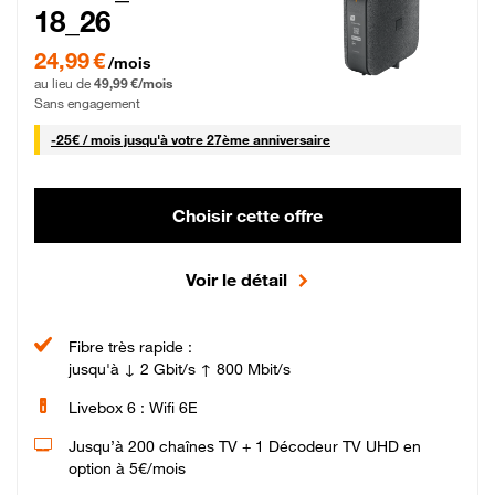
18_26
24,99 € par mois pendant 0 mois puis 49,99 € par mois, Sans engagement
24,99 €
/mois
au lieu de
49,99 €/mois
Sans engagement
25 € par mois
-
25€ / mois
jusqu'à votre 27ème anniversaire
Choisir cette offre
Voir le détail
Fibre très rapide :
jusqu'à ↓ 2 Gbit/s ↑ 800 Mbit/s
Livebox 6 : Wifi 6E
Jusqu’à 200 chaînes TV + 1 Décodeur TV UHD en
option à 5€/mois