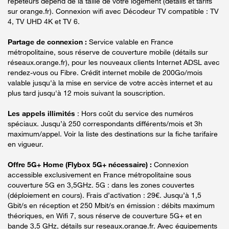
répéteurs dépend de la taille de votre logement (détails et tarifs
sur orange.fr). Connexion wifi avec Décodeur TV compatible : TV
4, TV UHD 4K et TV 6.
Partage de connexion :
Service valable en France
métropolitaine, sous réserve de couverture mobile (détails sur
réseaux.orange.fr), pour les nouveaux clients Internet ADSL avec
rendez-vous ou Fibre. Crédit internet mobile de 200Go/mois
valable jusqu'à la mise en service de votre accès internet et au
plus tard jusqu'à 12 mois suivant la souscription.
Les appels illimités
: Hors coût du service des numéros
spéciaux. Jusqu’à 250 correspondants différents/mois et 3h
maximum/appel. Voir la liste des destinations sur la fiche tarifaire
en vigueur.
Offre 5G+ Home (Flybox 5G+ nécessaire) :
Connexion
accessible exclusivement en France métropolitaine sous
couverture 5G en 3,5GHz. 5G : dans les zones couvertes
(déploiement en cours). Frais d’activation : 29€. Jusqu’à 1,5
Gbit/s en réception et 250 Mbit/s en émission : débits maximum
théoriques, en Wifi 7, sous réserve de couverture 5G+ et en
bande 3,5 GHz, détails sur reseaux.orange.fr. Avec équipements