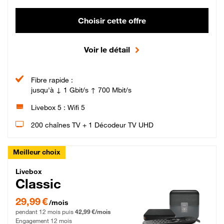
Choisir cette offre
Voir le détail
Fibre rapide :
jusqu'à ↓ 1 Gbit/s ↑ 700 Mbit/s
Livebox 5 : Wifi 5
200 chaînes TV + 1 Décodeur TV UHD
Meilleur choix
Livebox Classic Fibre
Livebox
Classic
29,99 € par mois pendant 12 mois puis 42,99 € par mois, Engagement 12 moi
29,99 €
/mois
pendant 12 mois puis
42,99 €/mois
Engagement 12 mois