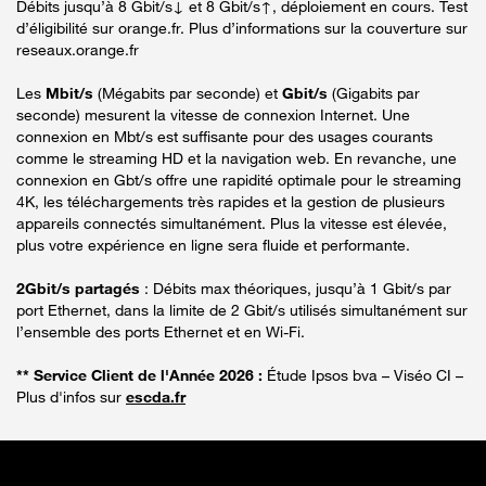
Débits jusqu’à 8 Gbit/s↓ et 8 Gbit/s↑, déploiement en cours. Test
d’éligibilité sur orange.fr. Plus d’informations sur la couverture sur
reseaux.orange.fr
Les
Mbit/s
(Mégabits par seconde) et
Gbit/s
(Gigabits par
seconde) mesurent la vitesse de connexion Internet. Une
connexion en Mbt/s est suffisante pour des usages courants
comme le streaming HD et la navigation web. En revanche, une
connexion en Gbt/s offre une rapidité optimale pour le streaming
4K, les téléchargements très rapides et la gestion de plusieurs
appareils connectés simultanément. Plus la vitesse est élevée,
plus votre expérience en ligne sera fluide et performante.
2Gbit/s partagés
: Débits max théoriques, jusqu’à 1 Gbit/s par
port Ethernet, dans la limite de 2 Gbit/s utilisés simultanément sur
l’ensemble des ports Ethernet et en Wi-Fi.
** Service Client de l'Année 2026 :
Étude Ipsos bva – Viséo CI –
Plus d'infos sur
escda.fr