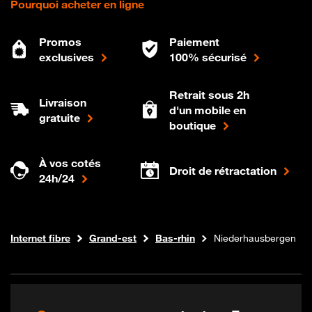
Pourquoi acheter en ligne
Promos
Paiement
exclusives
100% sécurisé
Retrait sous 2h
Livraison
d'un mobile en
gratuite
boutique
À vos cotés
Droit de rétractation
24h/24
Boutique Orange
Internet fibre
Grand-est
Bas-rhin
Niederhausbergen