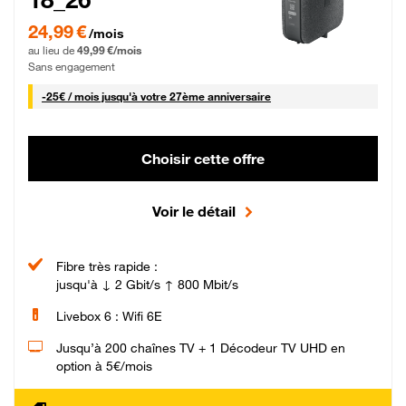
24,99 € par mois pendant 0 mois puis 49,99 € par mois, Sans engagement
24,99 €
/mois
au lieu de
49,99 €/mois
Sans engagement
25 € par mois
-
25€ / mois
jusqu'à votre 27ème anniversaire
Choisir cette offre
Voir le détail
Fibre très rapide :
jusqu'à ↓ 2 Gbit/s ↑ 800 Mbit/s
Livebox 6 : Wifi 6E
Jusqu’à 200 chaînes TV + 1 Décodeur TV UHD en
option à 5€/mois