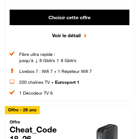
Choisir cette offre
Voir le détail
Fibre ultra rapide :
jusqu'à ↓ 8 Gbit/s ↑ 8 Gbit/s
Livebox 7 : Wifi 7 + 1 Répéteur Wifi 7
200 chaînes TV +
Eurosport 1
1 Décodeur TV 6
Offre - 26 ans
Cheat_Code Fibre_18_26
Offre
Cheat_Code
18_26