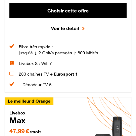
Choisir cette offre
Voir le détail
Fibre très rapide :
jusqu'à ↓ 2 Gbit/s partagés ↑ 800 Mbit/s
Livebox S : Wifi 7
200 chaînes TV +
Eurosport 1
1 Décodeur TV 6
Le meilleur d'Orange
Livebox Max Fibre
Livebox
Max
47,99 € par mois pendant 12 mois puis 57,99 € par mois, Engagement 12 moi
47,99 €
/mois