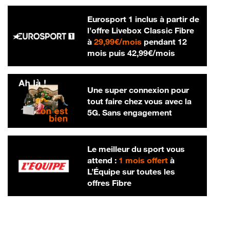
Eurosport 1 inclus à partir de
l’offre Livebox Classic Fibre
29,99 € par mois
à
29,99€/mois
pendant 12
42,99 € par m
mois puis
42,99€/mois
Une super connexion pour
tout faire chez vous avec la
5G. Sans engagement
Le meilleur du sport vous
attend :
1 mois offert
à
L’Équipe sur toutes les
offres Fibre