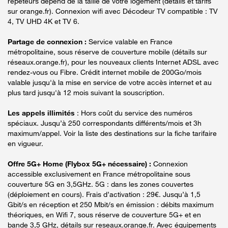
répéteurs dépend de la taille de votre logement (détails et tarifs
sur orange.fr). Connexion wifi avec Décodeur TV compatible : TV
4, TV UHD 4K et TV 6.
Partage de connexion :
Service valable en France
métropolitaine, sous réserve de couverture mobile (détails sur
réseaux.orange.fr), pour les nouveaux clients Internet ADSL avec
rendez-vous ou Fibre. Crédit internet mobile de 200Go/mois
valable jusqu'à la mise en service de votre accès internet et au
plus tard jusqu'à 12 mois suivant la souscription.
Les appels illimités
: Hors coût du service des numéros
spéciaux. Jusqu’à 250 correspondants différents/mois et 3h
maximum/appel. Voir la liste des destinations sur la fiche tarifaire
en vigueur.
Offre 5G+ Home (Flybox 5G+ nécessaire) :
Connexion
accessible exclusivement en France métropolitaine sous
couverture 5G en 3,5GHz. 5G : dans les zones couvertes
(déploiement en cours). Frais d’activation : 29€. Jusqu’à 1,5
Gbit/s en réception et 250 Mbit/s en émission : débits maximum
théoriques, en Wifi 7, sous réserve de couverture 5G+ et en
bande 3,5 GHz, détails sur reseaux.orange.fr. Avec équipements