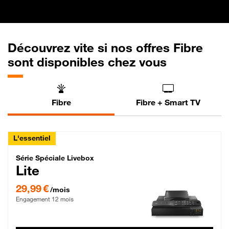
Découvrez vite si nos offres Fibre
sont disponibles chez vous
Fibre
Fibre + Smart TV
L'essentiel
Série Spéciale Livebox Lite Fibre
Série Spéciale Livebox
Lite
29,99 € par mois , Engagement 12 mois
29,99 €
/mois
Engagement 12 mois