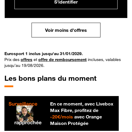
S'identifier
Voir moins d'offres
Eurosport 1 inclus jusqu'au 31/01/2029.
Prix des
offres
et
offre de remboursement
incluses, valables
jusqu’au 19/08/2026.
Les bons plans du moment
En ce moment, avec Livebox
Max Fibre, profitez de
20 € par mois
-
20€/mois
avec Orange
Maison Protégée