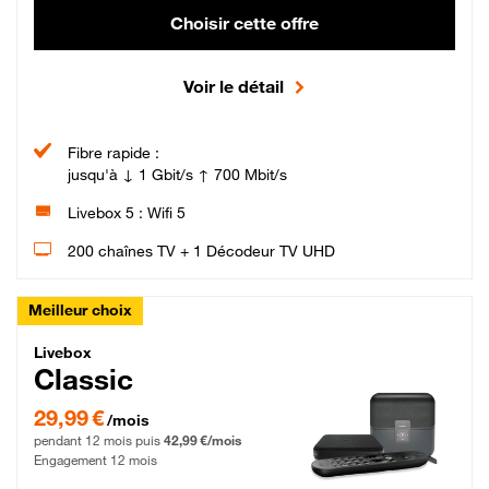
Choisir cette offre
Voir le détail
Fibre rapide :
jusqu'à ↓ 1 Gbit/s ↑ 700 Mbit/s
Livebox 5 : Wifi 5
200 chaînes TV + 1 Décodeur TV UHD
Meilleur choix
Livebox Classic Fibre
Livebox
Classic
29,99 € par mois pendant 12 mois puis 42,99 € par mois, Engagement 12 moi
29,99 €
/mois
pendant 12 mois puis
42,99 €/mois
Engagement 12 mois