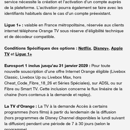
service nécessite la création et l'activation d'un compte auprès
de la plateforme. L’activation pourra également se faire avec les
identifiants habituels dans le cas d’un compte préexistant.
Ligue 1+ :
valable en France métropolitaine, réservée aux clients
internet téléphone Orange TV sous réserve d’éligibilité technique
et de décodeur compatible.
Conditions Spécifiques des options :
Netflix
,
Disney+
,
Apple
TV
et
Ligue 1+
Eurosport 1 inclus jusqu’au 31 janvier 2029 :
Pour toute
nouvelle souscription d’une offre Internet Orange éligible (Livebox
Classic, Livebox Up ou Livebox Max, hors
Cheat_Code_Fibre_18_26 et Séries Spéciales), sur ADSL ou sur
Fibre ou Smart TV. Cette inclusion concerne le flux linéaire de la
chaine (hors contenus à la demande et replay).
La TV d'Orange :
La TV à la demande Accès à certains
programmes (hors films) à partir du lendemain de la diffusion
(hors programmes de Disney Channel disponibles le lundi suivant
la diffusion) pendant une période de 7 à 30 jours (selon le
programme).