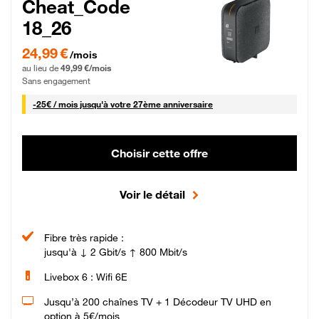
Cheat_Code
18_26
24,99 € par mois pendant 0 mois puis 49,99 € par mois, Sans engagement
24,99 €
/mois
au lieu de
49,99 €/mois
Sans engagement
25 € par mois
-
25€ / mois
jusqu'à votre 27ème anniversaire
Choisir cette offre
Voir le détail
Fibre très rapide :
jusqu'à ↓ 2 Gbit/s ↑ 800 Mbit/s
Livebox 6 : Wifi 6E
Jusqu’à 200 chaînes TV + 1 Décodeur TV UHD en
option à 5€/mois