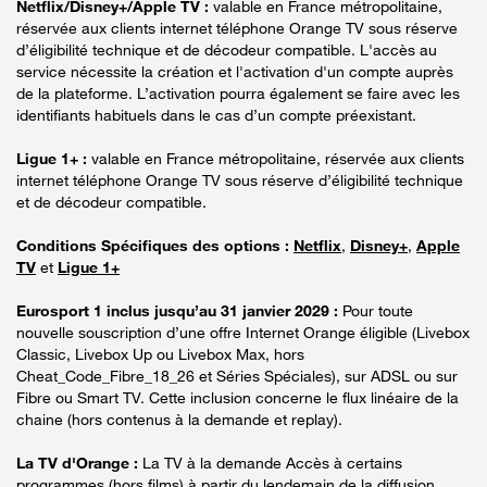
Netflix/Disney+/Apple TV :
valable en France métropolitaine,
réservée aux clients internet téléphone Orange TV sous réserve
d’éligibilité technique et de décodeur compatible. L'accès au
service nécessite la création et l'activation d'un compte auprès
de la plateforme. L’activation pourra également se faire avec les
identifiants habituels dans le cas d’un compte préexistant.
Ligue 1+ :
valable en France métropolitaine, réservée aux clients
internet téléphone Orange TV sous réserve d’éligibilité technique
et de décodeur compatible.
Conditions Spécifiques des options :
Netflix
,
Disney+
,
Apple
TV
et
Ligue 1+
Eurosport 1 inclus jusqu’au 31 janvier 2029 :
Pour toute
nouvelle souscription d’une offre Internet Orange éligible (Livebox
Classic, Livebox Up ou Livebox Max, hors
Cheat_Code_Fibre_18_26 et Séries Spéciales), sur ADSL ou sur
Fibre ou Smart TV. Cette inclusion concerne le flux linéaire de la
chaine (hors contenus à la demande et replay).
La TV d'Orange :
La TV à la demande Accès à certains
programmes (hors films) à partir du lendemain de la diffusion