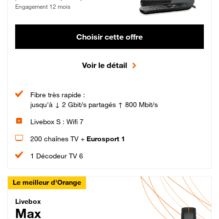
Engagement 12 mois
Choisir cette offre
Voir le détail
Fibre très rapide :
jusqu'à ↓ 2 Gbit/s partagés ↑ 800 Mbit/s
Livebox S : Wifi 7
200 chaînes TV +
Eurosport 1
1 Décodeur TV 6
Le meilleur d'Orange
Livebox Max Fibre
Livebox
Max