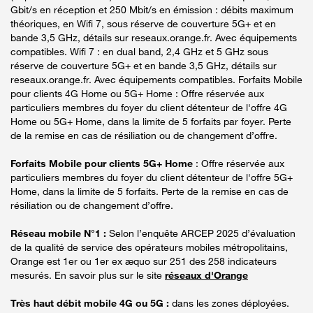
Gbit/s en réception et 250 Mbit/s en émission : débits maximum
théoriques, en Wifi 7, sous réserve de couverture 5G+ et en
bande 3,5 GHz, détails sur reseaux.orange.fr. Avec équipements
compatibles. Wifi 7 : en dual band, 2,4 GHz et 5 GHz sous
réserve de couverture 5G+ et en bande 3,5 GHz, détails sur
reseaux.orange.fr. Avec équipements compatibles. Forfaits Mobile
pour clients 4G Home ou 5G+ Home : Offre réservée aux
particuliers membres du foyer du client détenteur de l'offre 4G
Home ou 5G+ Home, dans la limite de 5 forfaits par foyer. Perte
de la remise en cas de résiliation ou de changement d’offre.
Forfaits Mobile pour clients 5G+ Home
: Offre réservée aux
particuliers membres du foyer du client détenteur de l'offre 5G+
Home, dans la limite de 5 forfaits. Perte de la remise en cas de
résiliation ou de changement d’offre.
Réseau mobile N°1 :
Selon l’enquête ARCEP 2025 d’évaluation
de la qualité de service des opérateurs mobiles métropolitains,
Orange est 1er ou 1er ex æquo sur 251 des 258 indicateurs
mesurés. En savoir plus sur le site
réseaux d'Orange
Très haut débit mobile 4G ou 5G :
dans les zones déployées.