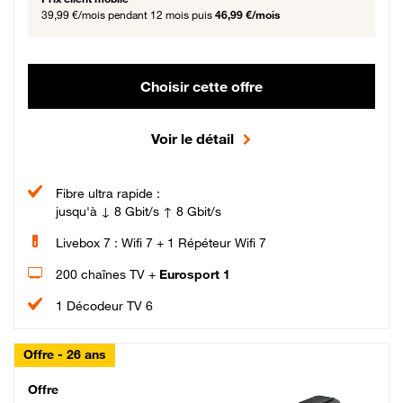
39,99 €/mois
pendant 12 mois puis
46,99 €/mois
Choisir cette offre
Voir le détail
Fibre ultra rapide :
jusqu'à ↓ 8 Gbit/s ↑ 8 Gbit/s
Livebox 7 : Wifi 7 + 1 Répéteur Wifi 7
200 chaînes TV +
Eurosport 1
1 Décodeur TV 6
Offre - 26 ans
Cheat_Code Fibre_18_26
Offre