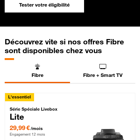
Tester votre éligibilité
Découvrez vite si nos offres Fibre
sont disponibles chez vous
Fibre
Fibre + Smart TV
L'essentiel
Série Spéciale Livebox Lite Fibre
Série Spéciale Livebox
Lite
29,99 € par mois , Engagement 12 mois
29,99 €
/mois
Engagement 12 mois