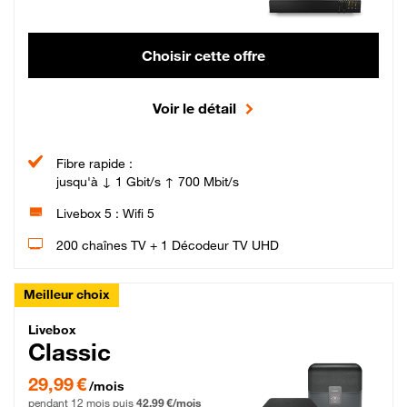
Choisir cette offre
Voir le détail
Fibre rapide :
jusqu'à ↓ 1 Gbit/s ↑ 700 Mbit/s
Livebox 5 : Wifi 5
200 chaînes TV + 1 Décodeur TV UHD
Meilleur choix
Livebox Classic Fibre
Livebox
Classic
29,99 € par mois pendant 12 mois puis 42,99 € par mois, Engagement 12 moi
29,99 €
/mois
pendant 12 mois puis
42,99 €/mois