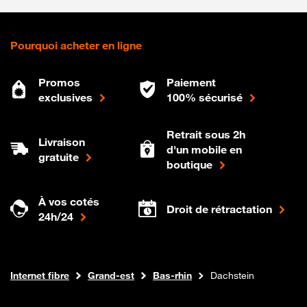
Pourquoi acheter en ligne
Promos
Paiement
exclusives
100% sécurisé
Retrait sous 2h
Livraison
d'un mobile en
gratuite
boutique
À vos cotés
Droit de rétractation
24h/24
Boutique Orange
Internet fibre
Grand-est
Bas-rhin
Dachstein