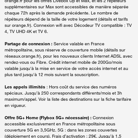
orange.fr pour les offres Livebox Up et Max, et les 2 répéteurs
supplémentaires sur Max sont accessibles de manière séparée
chaque 72h après la demande précédente. Le nombre de
répéteurs dépend de la taille de votre logement (détails et tarifs
sur orange.fr). Connexion wifi avec Décodeur TV compatible : TV
4, TV UHD 4K et TV 6.
Partage de connexion :
Service valable en France
métropolitaine, sous réserve de couverture mobile (détails sur
réseaux.orange.fr), pour les nouveaux clients Internet ADSL avec
rendez-vous ou Fibre. Crédit internet mobile de 200Go/mois
valable jusqu'à la mise en service de votre accès internet et au
plus tard jusqu'à 12 mois suivant la souscription.
Les appels illimités
: Hors coût du service des numéros
spéciaux. Jusqu’à 250 correspondants différents/mois et 3h
maximum/appel. Voir la liste des destinations sur la fiche tarifaire
en vigueur.
Offre 5G+ Home (Flybox 5G+ nécessaire) :
Connexion
accessible exclusivement en France métropolitaine sous
couverture 5G en 3,5GHz. 5G : dans les zones couvertes
(déploiement en cours). Frais d’activation : 29€. Jusqu’à 1,5