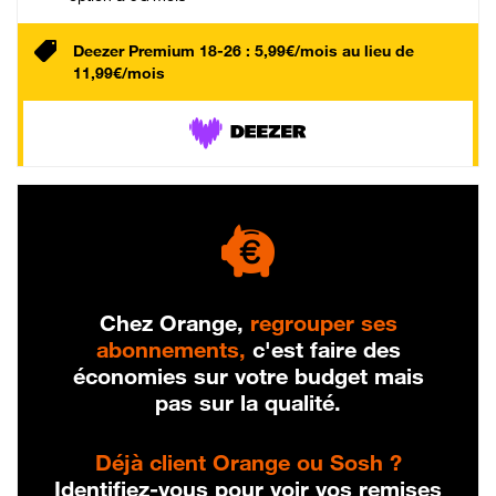
Deezer Premium 18-26 : 5,99€/mois au lieu de
11,99€/mois
Chez Orange,
regrouper ses
abonnements,
c'est faire des
économies sur votre budget mais
pas sur la qualité.
Déjà client Orange ou Sosh ?
Identifiez-vous pour voir vos remises