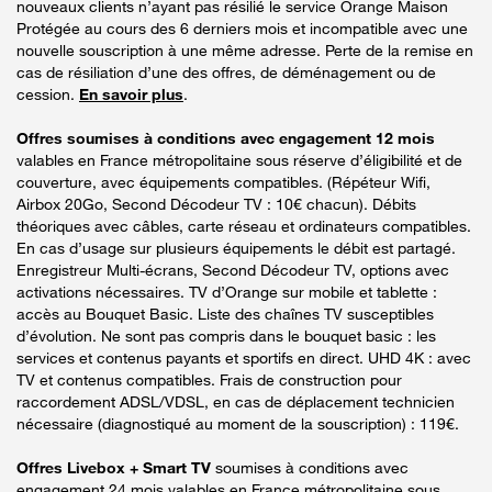
nouveaux clients n’ayant pas résilié le service Orange Maison
Protégée au cours des 6 derniers mois et incompatible avec une
nouvelle souscription à une même adresse. Perte de la remise en
cas de résiliation d’une des offres, de déménagement ou de
cession.
En savoir plus
.
Offres soumises à conditions avec engagement 12 mois
valables en France métropolitaine sous réserve d’éligibilité et de
couverture, avec équipements compatibles. (Répéteur Wifi,
Airbox 20Go, Second Décodeur TV : 10€ chacun). Débits
théoriques avec câbles, carte réseau et ordinateurs compatibles.
En cas d’usage sur plusieurs équipements le débit est partagé.
Enregistreur Multi-écrans, Second Décodeur TV, options avec
activations nécessaires. TV d’Orange sur mobile et tablette :
accès au Bouquet Basic. Liste des chaînes TV susceptibles
d’évolution. Ne sont pas compris dans le bouquet basic : les
services et contenus payants et sportifs en direct. UHD 4K : avec
TV et contenus compatibles. Frais de construction pour
raccordement ADSL/VDSL, en cas de déplacement technicien
nécessaire (diagnostiqué au moment de la souscription) : 119€.
Offres Livebox + Smart TV
soumises à conditions avec
engagement 24 mois valables en France métropolitaine sous