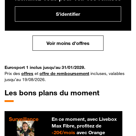
S'identifier
Voir moins d'offres
Eurosport 1 inclus jusqu'au 31/01/2029.
Prix des
offres
et
offre de remboursement
incluses, valables
jusqu’au 19/08/2026.
Les bons plans du moment
En ce moment, avec Livebox
Max Fibre, profitez de
20 € par mois
-
20€/mois
avec Orange