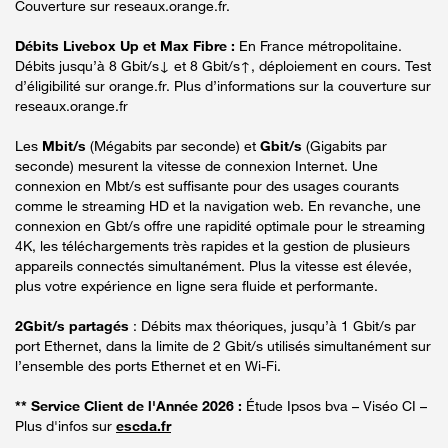
Couverture sur reseaux.orange.fr.
Débits Livebox Up et Max Fibre :
En France métropolitaine.
Débits jusqu’à 8 Gbit/s↓ et 8 Gbit/s↑, déploiement en cours. Test
d’éligibilité sur orange.fr. Plus d’informations sur la couverture sur
reseaux.orange.fr
Les
Mbit/s
(Mégabits par seconde) et
Gbit/s
(Gigabits par
seconde) mesurent la vitesse de connexion Internet. Une
connexion en Mbt/s est suffisante pour des usages courants
comme le streaming HD et la navigation web. En revanche, une
connexion en Gbt/s offre une rapidité optimale pour le streaming
4K, les téléchargements très rapides et la gestion de plusieurs
appareils connectés simultanément. Plus la vitesse est élevée,
plus votre expérience en ligne sera fluide et performante.
2Gbit/s partagés
: Débits max théoriques, jusqu’à 1 Gbit/s par
port Ethernet, dans la limite de 2 Gbit/s utilisés simultanément sur
l’ensemble des ports Ethernet et en Wi-Fi.
** Service Client de l'Année 2026 :
Étude Ipsos bva – Viséo CI –
Plus d'infos sur
escda.fr