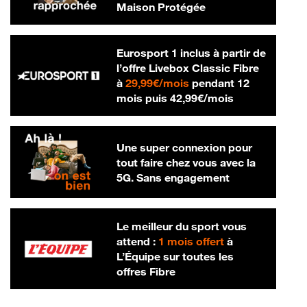
Maison Protégée
Eurosport 1 inclus à partir de
l’offre Livebox Classic Fibre
29,99 € par mois
à
29,99€/mois
pendant 12
42,99 € par m
mois puis
42,99€/mois
Une super connexion pour
tout faire chez vous avec la
5G. Sans engagement
Le meilleur du sport vous
attend :
1 mois offert
à
L’Équipe sur toutes les
offres Fibre