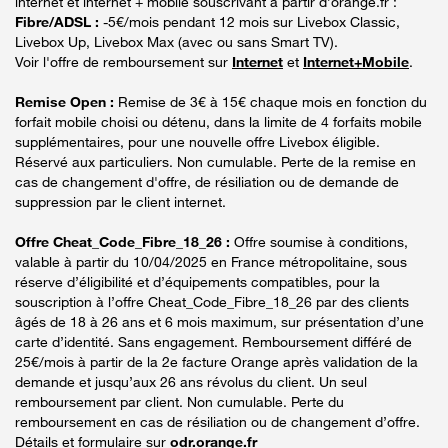
internet et internet + mobile souscrivant à partir d’orange.fr :
Fibre/ADSL :
-5€/mois pendant 12 mois sur Livebox Classic,
Livebox Up, Livebox Max (avec ou sans Smart TV).
Voir l'offre de remboursement sur
Internet
et
Internet+Mobile
.
Remise Open :
Remise de 3€ à 15€ chaque mois en fonction du
forfait mobile choisi ou détenu, dans la limite de 4 forfaits mobile
supplémentaires, pour une nouvelle offre Livebox éligible.
Réservé aux particuliers. Non cumulable. Perte de la remise en
cas de changement d'offre, de résiliation ou de demande de
suppression par le client internet.
Offre Cheat_Code_Fibre_18_26 :
Offre soumise à conditions,
valable à partir du 10/04/2025 en France métropolitaine, sous
réserve d’éligibilité et d’équipements compatibles, pour la
souscription à l’offre Cheat_Code_Fibre_18_26 par des clients
âgés de 18 à 26 ans et 6 mois maximum, sur présentation d’une
carte d’identité. Sans engagement. Remboursement différé de
25€/mois à partir de la 2e facture Orange après validation de la
demande et jusqu’aux 26 ans révolus du client. Un seul
remboursement par client. Non cumulable. Perte du
remboursement en cas de résiliation ou de changement d’offre.
Détails et formulaire sur
odr.orange.fr