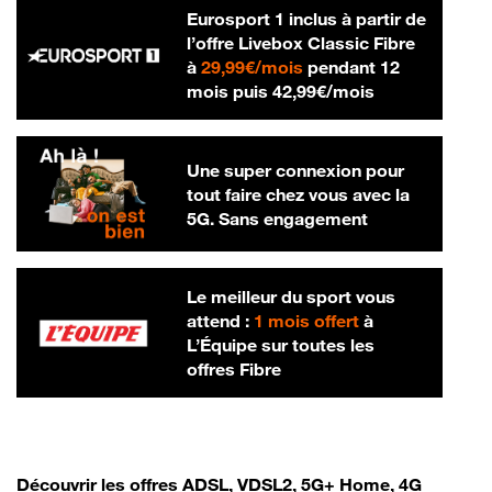
Eurosport 1 inclus à partir de
l’offre Livebox Classic Fibre
29,99 € par mois
à
29,99€/mois
pendant 12
42,99 € par m
mois puis
42,99€/mois
Une super connexion pour
tout faire chez vous avec la
5G. Sans engagement
Le meilleur du sport vous
attend :
1 mois offert
à
L’Équipe sur toutes les
offres Fibre
Découvrir les offres ADSL, VDSL2, 5G+ Home, 4G