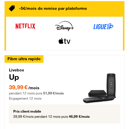
-5€/mois de remise par plateforme
Fibre ultra rapide
Livebox Up Fibre
Livebox
Up
39,99 € par mois pendant 12 mois puis 51,99 € par mois, Engagement 12 moi
39,99 €
/mois
pendant 12 mois puis
51,99 €/mois
Engagement 12 mois
Prix client mobile
39,99 €/mois
pendant 12 mois puis
46,99 €/mois