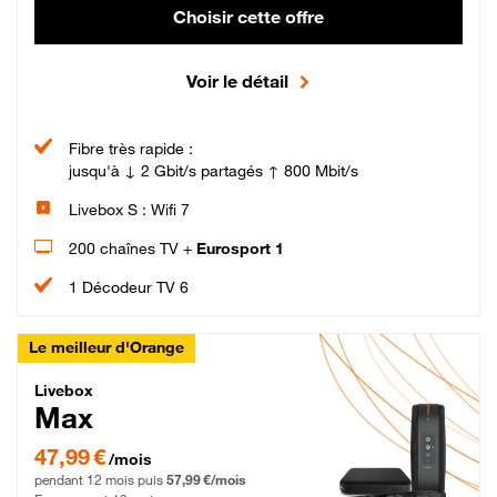
Choisir cette offre
Voir le détail
Fibre très rapide :
jusqu'à ↓ 2 Gbit/s partagés ↑ 800 Mbit/s
Livebox S : Wifi 7
200 chaînes TV +
Eurosport 1
1 Décodeur TV 6
Le meilleur d'Orange
Livebox Max Fibre
Livebox
Max
47,99 € par mois pendant 12 mois puis 57,99 € par mois, Engagement 12 moi
47,99 €
/mois
pendant 12 mois puis
57,99 €/mois