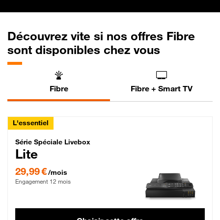
Découvrez vite si nos offres Fibre
sont disponibles chez vous
Fibre
Fibre + Smart TV
L'essentiel
Série Spéciale Livebox Lite Fibre
Série Spéciale Livebox
Lite
29,99 € par mois , Engagement 12 mois
29,99 €
/mois
Engagement 12 mois