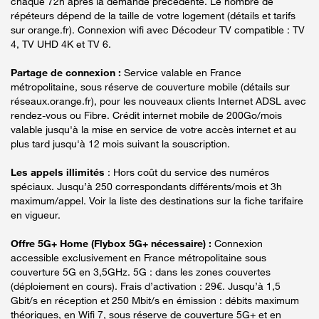
chaque 72h après la demande précédente. Le nombre de
répéteurs dépend de la taille de votre logement (détails et tarifs
sur orange.fr). Connexion wifi avec Décodeur TV compatible : TV
4, TV UHD 4K et TV 6.
Partage de connexion :
Service valable en France
métropolitaine, sous réserve de couverture mobile (détails sur
réseaux.orange.fr), pour les nouveaux clients Internet ADSL avec
rendez-vous ou Fibre. Crédit internet mobile de 200Go/mois
valable jusqu'à la mise en service de votre accès internet et au
plus tard jusqu'à 12 mois suivant la souscription.
Les appels illimités
: Hors coût du service des numéros
spéciaux. Jusqu’à 250 correspondants différents/mois et 3h
maximum/appel. Voir la liste des destinations sur la fiche tarifaire
en vigueur.
Offre 5G+ Home (Flybox 5G+ nécessaire) :
Connexion
accessible exclusivement en France métropolitaine sous
couverture 5G en 3,5GHz. 5G : dans les zones couvertes
(déploiement en cours). Frais d’activation : 29€. Jusqu’à 1,5
Gbit/s en réception et 250 Mbit/s en émission : débits maximum
théoriques, en Wifi 7, sous réserve de couverture 5G+ et en