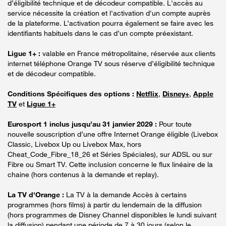
d’éligibilité technique et de décodeur compatible. L'accès au
service nécessite la création et l'activation d'un compte auprès
de la plateforme. L’activation pourra également se faire avec les
identifiants habituels dans le cas d’un compte préexistant.
Ligue 1+ :
valable en France métropolitaine, réservée aux clients
internet téléphone Orange TV sous réserve d’éligibilité technique
et de décodeur compatible.
Conditions Spécifiques des options :
Netflix
,
Disney+
,
Apple
TV
et
Ligue 1+
Eurosport 1 inclus jusqu’au 31 janvier 2029 :
Pour toute
nouvelle souscription d’une offre Internet Orange éligible (Livebox
Classic, Livebox Up ou Livebox Max, hors
Cheat_Code_Fibre_18_26 et Séries Spéciales), sur ADSL ou sur
Fibre ou Smart TV. Cette inclusion concerne le flux linéaire de la
chaine (hors contenus à la demande et replay).
La TV d'Orange :
La TV à la demande Accès à certains
programmes (hors films) à partir du lendemain de la diffusion
(hors programmes de Disney Channel disponibles le lundi suivant
la diffusion) pendant une période de 7 à 30 jours (selon le