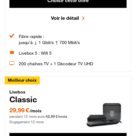
Choisir cette offre
Voir le détail
Fibre rapide :
jusqu'à ↓ 1 Gbit/s ↑ 700 Mbit/s
Livebox 5 : Wifi 5
200 chaînes TV + 1 Décodeur TV UHD
Meilleur choix
Livebox Classic Fibre
Livebox
Classic
29,99 € par mois pendant 12 mois puis 42,99 € par mois, Engagement 12 moi
29,99 €
/mois
pendant 12 mois puis
42,99 €/mois
Engagement 12 mois