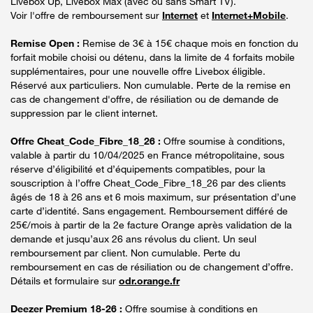
Livebox Up, Livebox Max (avec ou sans Smart TV).
Voir l'offre de remboursement sur
Internet
et
Internet+Mobile
.
Remise Open :
Remise de 3€ à 15€ chaque mois en fonction du
forfait mobile choisi ou détenu, dans la limite de 4 forfaits mobile
supplémentaires, pour une nouvelle offre Livebox éligible.
Réservé aux particuliers. Non cumulable. Perte de la remise en
cas de changement d'offre, de résiliation ou de demande de
suppression par le client internet.
Offre Cheat_Code_Fibre_18_26 :
Offre soumise à conditions,
valable à partir du 10/04/2025 en France métropolitaine, sous
réserve d’éligibilité et d’équipements compatibles, pour la
souscription à l’offre Cheat_Code_Fibre_18_26 par des clients
âgés de 18 à 26 ans et 6 mois maximum, sur présentation d’une
carte d’identité. Sans engagement. Remboursement différé de
25€/mois à partir de la 2e facture Orange après validation de la
demande et jusqu’aux 26 ans révolus du client. Un seul
remboursement par client. Non cumulable. Perte du
remboursement en cas de résiliation ou de changement d’offre.
Détails et formulaire sur
odr.orange.fr
Deezer Premium 18-26 :
Offre soumise à conditions en