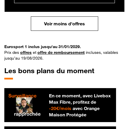
Voir moins d'offres
Eurosport 1 inclus jusqu'au 31/01/2029.
Prix des
offres
et
offre de remboursement
incluses, valables
jusqu’au 19/08/2026.
Les bons plans du moment
En ce moment, avec Livebox
Max Fibre, profitez de
20 € par mois
-
20€/mois
avec Orange
Maison Protégée