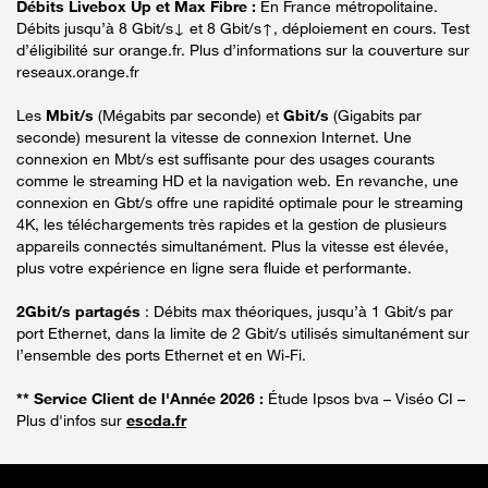
Débits Livebox Up et Max Fibre :
En France métropolitaine.
Débits jusqu’à 8 Gbit/s↓ et 8 Gbit/s↑, déploiement en cours. Test
d’éligibilité sur orange.fr. Plus d’informations sur la couverture sur
reseaux.orange.fr
Les
Mbit/s
(Mégabits par seconde) et
Gbit/s
(Gigabits par
seconde) mesurent la vitesse de connexion Internet. Une
connexion en Mbt/s est suffisante pour des usages courants
comme le streaming HD et la navigation web. En revanche, une
connexion en Gbt/s offre une rapidité optimale pour le streaming
4K, les téléchargements très rapides et la gestion de plusieurs
appareils connectés simultanément. Plus la vitesse est élevée,
plus votre expérience en ligne sera fluide et performante.
2Gbit/s partagés
: Débits max théoriques, jusqu’à 1 Gbit/s par
port Ethernet, dans la limite de 2 Gbit/s utilisés simultanément sur
l’ensemble des ports Ethernet et en Wi-Fi.
** Service Client de l'Année 2026 :
Étude Ipsos bva – Viséo CI –
Plus d'infos sur
escda.fr