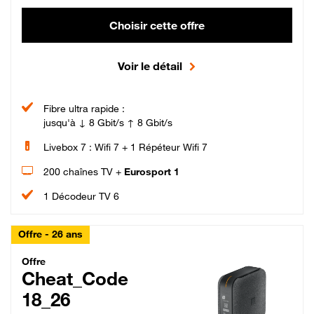
Choisir cette offre
Voir le détail
Fibre ultra rapide :
jusqu'à ↓ 8 Gbit/s ↑ 8 Gbit/s
Livebox 7 : Wifi 7 + 1 Répéteur Wifi 7
200 chaînes TV +
Eurosport 1
1 Décodeur TV 6
Offre - 26 ans
Cheat_Code Fibre_18_26
Offre
Cheat_Code
18_26