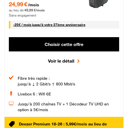
24,99 € par mois pendant 0 mois puis 49,99 € par mois, Sans engagement
24,99 €
/mois
au lieu de
49,99 €/mois
Sans engagement
25 € par mois
-
25€ / mois
jusqu'à votre 27ème anniversaire
Choisir cette offre
Voir le détail
Fibre très rapide :
jusqu'à ↓ 2 Gbit/s ↑ 800 Mbit/s
Livebox 6 : Wifi 6E
Jusqu’à 200 chaînes TV + 1 Décodeur TV UHD en
option à 5€/mois
Deezer Premium 18-26 : 5,99€/mois au lieu de