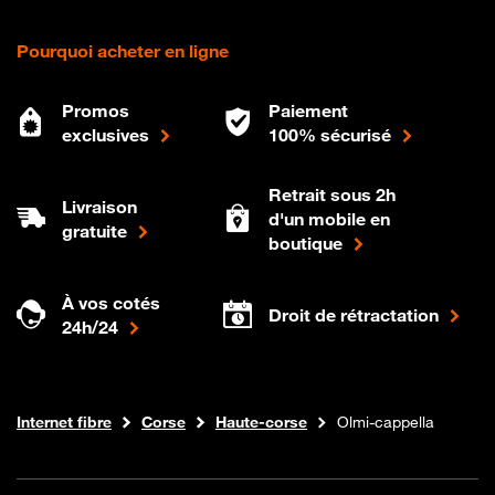
Pourquoi acheter en ligne
Promos
Paiement
exclusives
100% sécurisé
Retrait sous 2h
Livraison
d'un mobile en
gratuite
boutique
À vos cotés
Droit de rétractation
24h/24
Boutique Orange
Internet fibre
Corse
Haute-corse
Olmi-cappella