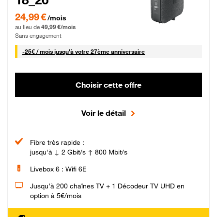
24,99 € par mois pendant 0 mois puis 49,99 € par mois, Sans engagement
24,99 €
/mois
au lieu de
49,99 €/mois
Sans engagement
25 € par mois
-
25€ / mois
jusqu'à votre 27ème anniversaire
Choisir cette offre
Voir le détail
Fibre très rapide :
jusqu'à ↓ 2 Gbit/s ↑ 800 Mbit/s
Livebox 6 : Wifi 6E
Jusqu’à 200 chaînes TV + 1 Décodeur TV UHD en
option à 5€/mois