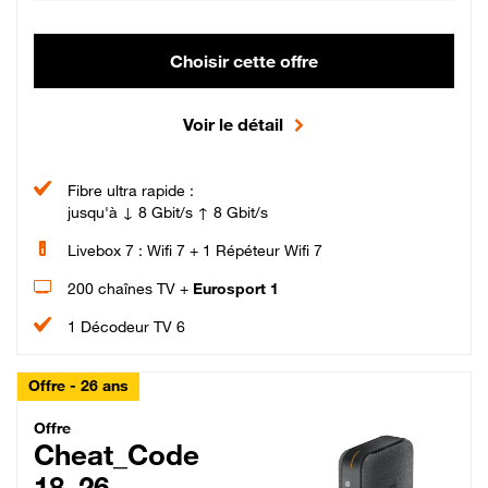
Choisir cette offre
Voir le détail
Fibre ultra rapide :
jusqu'à ↓ 8 Gbit/s ↑ 8 Gbit/s
Livebox 7 : Wifi 7 + 1 Répéteur Wifi 7
200 chaînes TV +
Eurosport 1
1 Décodeur TV 6
Offre - 26 ans
Cheat_Code Fibre_18_26
Offre
Cheat_Code
18_26