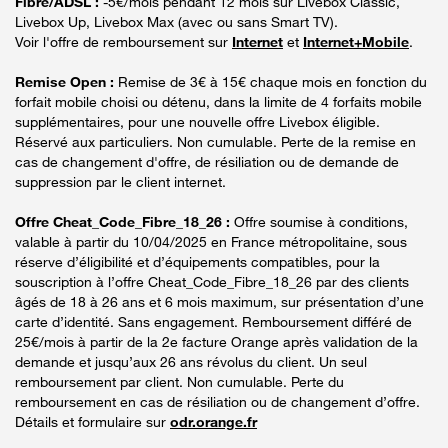
Fibre/ADSL :
-5€/mois pendant 12 mois sur Livebox Classic,
Livebox Up, Livebox Max (avec ou sans Smart TV).
Voir l'offre de remboursement sur
Internet
et
Internet+Mobile
.
Remise Open :
Remise de 3€ à 15€ chaque mois en fonction du
forfait mobile choisi ou détenu, dans la limite de 4 forfaits mobile
supplémentaires, pour une nouvelle offre Livebox éligible.
Réservé aux particuliers. Non cumulable. Perte de la remise en
cas de changement d'offre, de résiliation ou de demande de
suppression par le client internet.
Offre Cheat_Code_Fibre_18_26 :
Offre soumise à conditions,
valable à partir du 10/04/2025 en France métropolitaine, sous
réserve d’éligibilité et d’équipements compatibles, pour la
souscription à l’offre Cheat_Code_Fibre_18_26 par des clients
âgés de 18 à 26 ans et 6 mois maximum, sur présentation d’une
carte d’identité. Sans engagement. Remboursement différé de
25€/mois à partir de la 2e facture Orange après validation de la
demande et jusqu’aux 26 ans révolus du client. Un seul
remboursement par client. Non cumulable. Perte du
remboursement en cas de résiliation ou de changement d’offre.
Détails et formulaire sur
odr.orange.fr