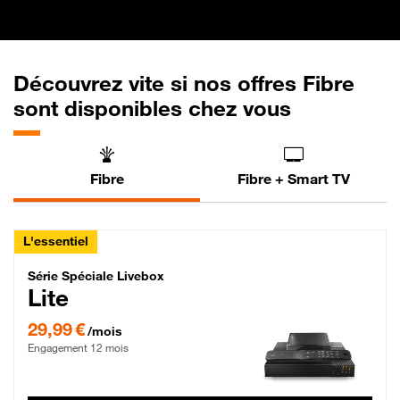
Découvrez vite si nos offres Fibre
sont disponibles chez vous
Fibre
Fibre + Smart TV
L'essentiel
Série Spéciale Livebox Lite Fibre
Série Spéciale Livebox
Lite
29,99 € par mois , Engagement 12 mois
29,99 €
/mois
Engagement 12 mois