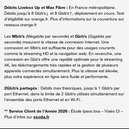
Débits Livebox Up et Max Fibre :
En France métropolitaine.
Débits jusqu’à 8 Gbit/s↓ et 8 Gbit/s↑, déploiement en cours. Test
d’éligibilité sur orange.fr. Plus d’informations sur la couverture sur
reseaux.orange.fr
Les
Mbit/s
(Mégabits par seconde) et
Gbit/s
(Gigabits par
seconde) mesurent la vitesse de connexion Internet. Une
connexion en Mbt/s est suffisante pour des usages courants
comme le streaming HD et la navigation web. En revanche, une
connexion en Gbt/s offre une rapidité optimale pour le streaming
4K, les téléchargements très rapides et la gestion de plusieurs
appareils connectés simultanément. Plus la vitesse est élevée,
plus votre expérience en ligne sera fluide et performante.
2Gbit/s partagés
: Débits max théoriques, jusqu’à 1 Gbit/s par
port Ethernet, dans la limite de 2 Gbit/s utilisés simultanément sur
l’ensemble des ports Ethernet et en Wi-Fi.
** Service Client de l'Année 2026 :
Étude Ipsos bva – Viséo CI –
Plus d'infos sur
escda.fr