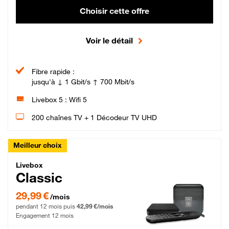
Choisir cette offre
Voir le détail
Fibre rapide :
jusqu'à ↓ 1 Gbit/s ↑ 700 Mbit/s
Livebox 5 : Wifi 5
200 chaînes TV + 1 Décodeur TV UHD
Meilleur choix
Livebox Classic Fibre
Livebox
Classic
29,99 € par mois pendant 12 mois puis 42,99 € par mois, Engagement 12 moi
29,99 €
/mois
pendant 12 mois puis
42,99 €/mois
Engagement 12 mois