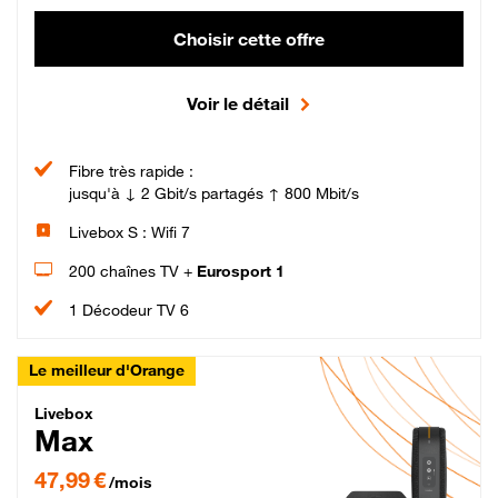
Choisir cette offre
Voir le détail
Fibre très rapide :
jusqu'à ↓ 2 Gbit/s partagés ↑ 800 Mbit/s
Livebox S : Wifi 7
200 chaînes TV +
Eurosport 1
1 Décodeur TV 6
Le meilleur d'Orange
Livebox Max Fibre
Livebox
Max
47,99 € par mois pendant 12 mois puis 57,99 € par mois, Engagement 12 moi
47,99 €
/mois