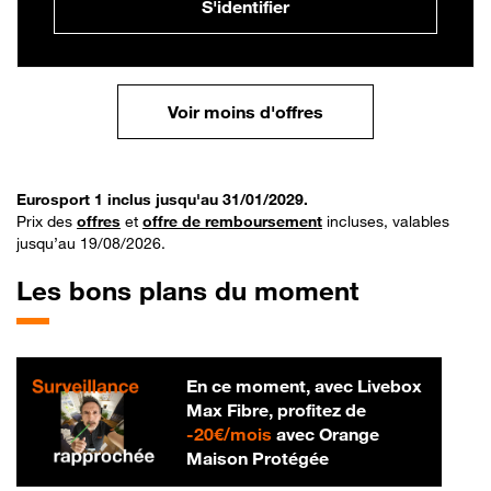
S'identifier
Voir moins d'offres
Eurosport 1 inclus jusqu'au 31/01/2029.
Prix des
offres
et
offre de remboursement
incluses, valables
jusqu’au 19/08/2026.
Les bons plans du moment
En ce moment, avec Livebox
Max Fibre, profitez de
20 € par mois
-
20€/mois
avec Orange
Maison Protégée