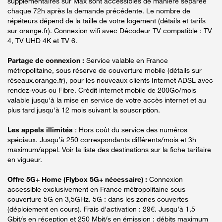
supplémentaires sur Max sont accessibles de manière séparée
chaque 72h après la demande précédente. Le nombre de
répéteurs dépend de la taille de votre logement (détails et tarifs
sur orange.fr). Connexion wifi avec Décodeur TV compatible : TV
4, TV UHD 4K et TV 6.
Partage de connexion :
Service valable en France
métropolitaine, sous réserve de couverture mobile (détails sur
réseaux.orange.fr), pour les nouveaux clients Internet ADSL avec
rendez-vous ou Fibre. Crédit internet mobile de 200Go/mois
valable jusqu'à la mise en service de votre accès internet et au
plus tard jusqu'à 12 mois suivant la souscription.
Les appels illimités
: Hors coût du service des numéros
spéciaux. Jusqu’à 250 correspondants différents/mois et 3h
maximum/appel. Voir la liste des destinations sur la fiche tarifaire
en vigueur.
Offre 5G+ Home (Flybox 5G+ nécessaire) :
Connexion
accessible exclusivement en France métropolitaine sous
couverture 5G en 3,5GHz. 5G : dans les zones couvertes
(déploiement en cours). Frais d’activation : 29€. Jusqu’à 1,5
Gbit/s en réception et 250 Mbit/s en émission : débits maximum