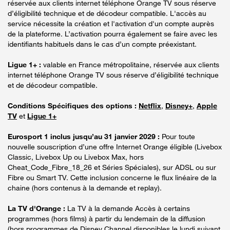
réservée aux clients internet téléphone Orange TV sous réserve
d’éligibilité technique et de décodeur compatible. L'accès au
service nécessite la création et l'activation d'un compte auprès
de la plateforme. L’activation pourra également se faire avec les
identifiants habituels dans le cas d’un compte préexistant.
Ligue 1+ :
valable en France métropolitaine, réservée aux clients
internet téléphone Orange TV sous réserve d’éligibilité technique
et de décodeur compatible.
Conditions Spécifiques des options :
Netflix
,
Disney+
,
Apple
TV
et
Ligue 1+
Eurosport 1 inclus jusqu’au 31 janvier 2029 :
Pour toute
nouvelle souscription d’une offre Internet Orange éligible (Livebox
Classic, Livebox Up ou Livebox Max, hors
Cheat_Code_Fibre_18_26 et Séries Spéciales), sur ADSL ou sur
Fibre ou Smart TV. Cette inclusion concerne le flux linéaire de la
chaine (hors contenus à la demande et replay).
La TV d'Orange :
La TV à la demande Accès à certains
programmes (hors films) à partir du lendemain de la diffusion
(hors programmes de Disney Channel disponibles le lundi suivant