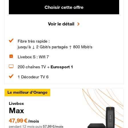
Choisir cette offre
Voir le détail
Fibre très rapide :
jusqu'à ↓ 2 Gbit/s partagés ↑ 800 Mbit/s
Livebox S : Wifi 7
200 chaînes TV +
Eurosport 1
1 Décodeur TV 6
Le meilleur d'Orange
Livebox Max Fibre
Livebox
Max
47,99 € par mois pendant 12 mois puis 57,99 € par mois, Engagement 12 moi
47,99 €
/mois
pendant 12 mois puis
57,99 €/mois