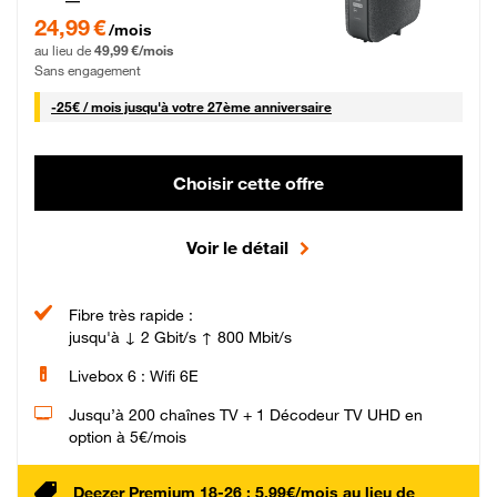
24,99 € par mois pendant 0 mois puis 49,99 € par mois, Sans engagement
24,99 €
/mois
au lieu de
49,99 €/mois
Sans engagement
25 € par mois
-
25€ / mois
jusqu'à votre 27ème anniversaire
Choisir cette offre
Voir le détail
Fibre très rapide :
jusqu'à ↓ 2 Gbit/s ↑ 800 Mbit/s
Livebox 6 : Wifi 6E
Jusqu’à 200 chaînes TV + 1 Décodeur TV UHD en
option à 5€/mois
Deezer Premium 18-26 : 5,99€/mois au lieu de