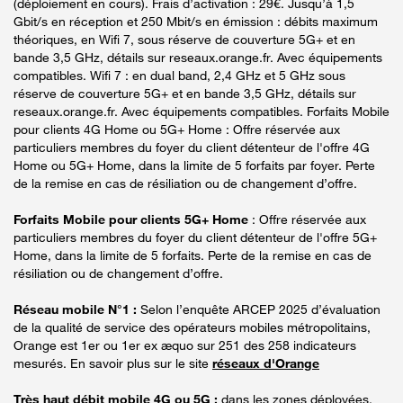
(déploiement en cours). Frais d’activation : 29€. Jusqu’à 1,5
Gbit/s en réception et 250 Mbit/s en émission : débits maximum
théoriques, en Wifi 7, sous réserve de couverture 5G+ et en
bande 3,5 GHz, détails sur reseaux.orange.fr. Avec équipements
compatibles. Wifi 7 : en dual band, 2,4 GHz et 5 GHz sous
réserve de couverture 5G+ et en bande 3,5 GHz, détails sur
reseaux.orange.fr. Avec équipements compatibles. Forfaits Mobile
pour clients 4G Home ou 5G+ Home : Offre réservée aux
particuliers membres du foyer du client détenteur de l'offre 4G
Home ou 5G+ Home, dans la limite de 5 forfaits par foyer. Perte
de la remise en cas de résiliation ou de changement d’offre.
Forfaits Mobile pour clients 5G+ Home
: Offre réservée aux
particuliers membres du foyer du client détenteur de l'offre 5G+
Home, dans la limite de 5 forfaits. Perte de la remise en cas de
résiliation ou de changement d’offre.
Réseau mobile N°1 :
Selon l’enquête ARCEP 2025 d’évaluation
de la qualité de service des opérateurs mobiles métropolitains,
Orange est 1er ou 1er ex æquo sur 251 des 258 indicateurs
mesurés. En savoir plus sur le site
réseaux d'Orange
Très haut débit mobile 4G ou 5G :
dans les zones déployées.