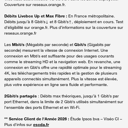
Couverture sur reseaux.orange.fr.
Débits Livebox Up et Max Fibre :
En France métropolitaine.
Débits jusqu’à 8 Gbit/s↓ et 8 Gbit/s↑, déploiement en cours. Test
d’éligibilité sur orange.fr. Plus d’informations sur la couverture sur
reseaux.orange.fr
Les
Mbit/s
(Mégabits par seconde) et
Gbit/s
(Gigabits par
seconde) mesurent la vitesse de connexion Internet. Une
connexion en Mbt/s est suffisante pour des usages courants
comme le streaming HD et la navigation web. En revanche, une
connexion en Gbt/s offre une rapidité optimale pour le streaming
4K, les téléchargements très rapides et la gestion de plusieurs
appareils connectés simultanément. Plus la vitesse est élevée,
plus votre expérience en ligne sera fluide et performante.
2Gbit/s partagés
: Débits max théoriques, jusqu’à 1 Gbit/s par
port Ethernet, dans la limite de 2 Gbit/s utilisés simultanément sur
l’ensemble des ports Ethernet et en Wi-Fi.
** Service Client de l'Année 2026 :
Étude Ipsos bva – Viséo CI –
Plus d'infos sur
escda.fr