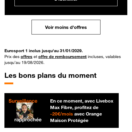
Voir moins d'offres
Eurosport 1 inclus jusqu'au 31/01/2029.
Prix des
offres
et
offre de remboursement
incluses, valables
jusqu’au 19/08/2026.
Les bons plans du moment
En ce moment, avec Livebox
Max Fibre, profitez de
20 € par mois
-
20€/mois
avec Orange
Maison Protégée