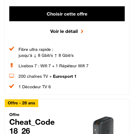
Choisir cette offre
Voir le détail
Fibre ultra rapide :
jusqu'à ↓ 8 Gbit/s ↑ 8 Gbit/s
Livebox 7 : Wifi 7 + 1 Répéteur Wifi 7
200 chaînes TV +
Eurosport 1
1 Décodeur TV 6
Offre - 26 ans
Cheat_Code Fibre_18_26
Offre
Cheat_Code
18_26