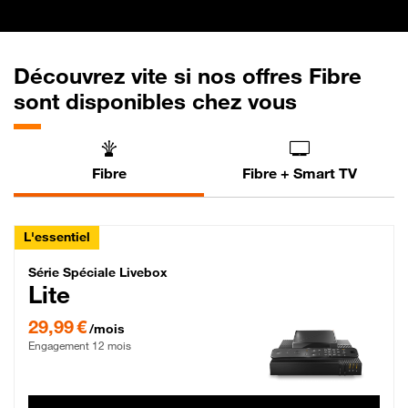
Découvrez vite si nos offres Fibre
sont disponibles chez vous
Fibre
Fibre + Smart TV
L'essentiel
Série Spéciale Livebox Lite Fibre
Série Spéciale Livebox
Lite
29,99 € par mois , Engagement 12 mois
29,99 €
/mois
Engagement 12 mois