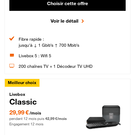
Choisir cette offre
Voir le détail
Fibre rapide :
jusqu'à ↓ 1 Gbit/s ↑ 700 Mbit/s
Livebox 5 : Wifi 5
200 chaînes TV + 1 Décodeur TV UHD
Meilleur choix
Livebox Classic Fibre
Livebox
Classic
29,99 € par mois pendant 12 mois puis 42,99 € par mois, Engagement 12 moi
29,99 €
/mois
pendant 12 mois puis
42,99 €/mois
Engagement 12 mois