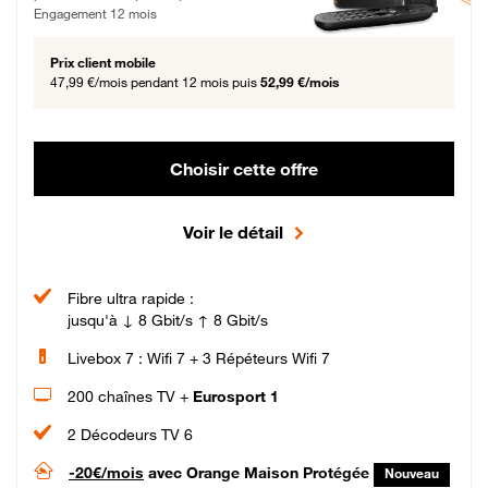
Engagement 12 mois
Prix client mobile
47,99 €/mois
pendant 12 mois puis
52,99 €/mois
Choisir cette offre
Voir le détail
Fibre ultra rapide :
jusqu'à ↓ 8 Gbit/s ↑ 8 Gbit/s
Livebox 7 : Wifi 7 + 3 Répéteurs Wifi 7
200 chaînes TV +
Eurosport 1
2 Décodeurs TV 6
-20€/mois
avec Orange Maison Protégée
Nouveau