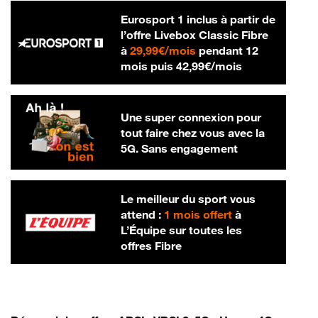
Eurosport 1 inclus à partir de
l’offre Livebox Classic Fibre
29,99 € par mois
à
29,99€/mois
pendant 12
42,99 € par m
mois puis
42,99€/mois
Une super connexion pour
tout faire chez vous avec la
5G. Sans engagement
Le meilleur du sport vous
attend :
1 mois offert
à
L’Équipe sur toutes les
offres Fibre