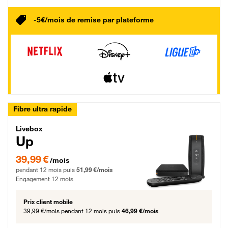
-5€/mois de remise par plateforme
Fibre ultra rapide
Livebox Up Fibre
Livebox
Up
39,99 € par mois pendant 12 mois puis 51,99 € par mois, Engagement 12 moi
39,99 €
/mois
pendant 12 mois puis
51,99 €/mois
Engagement 12 mois
Prix client mobile
39,99 €/mois
pendant 12 mois puis
46,99 €/mois