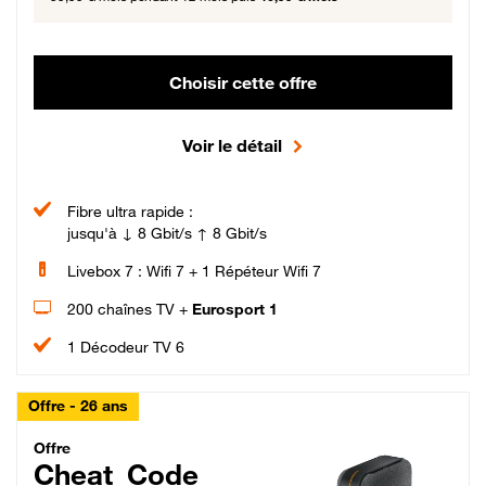
Choisir cette offre
Voir le détail
Fibre ultra rapide :
jusqu'à ↓ 8 Gbit/s ↑ 8 Gbit/s
Livebox 7 : Wifi 7 + 1 Répéteur Wifi 7
200 chaînes TV +
Eurosport 1
1 Décodeur TV 6
Offre - 26 ans
Cheat_Code Fibre_18_26
Offre
Cheat_Code