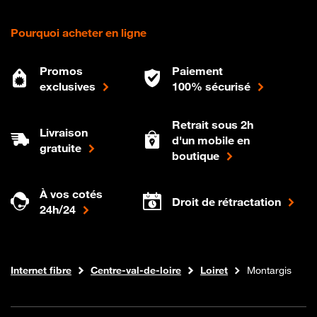
Pourquoi acheter en ligne
Promos
Paiement
exclusives
100% sécurisé
Retrait sous 2h
Livraison
d'un mobile en
gratuite
boutique
À vos cotés
Droit de rétractation
24h/24
Boutique Orange
Internet fibre
Centre-val-de-loire
Loiret
Montargis