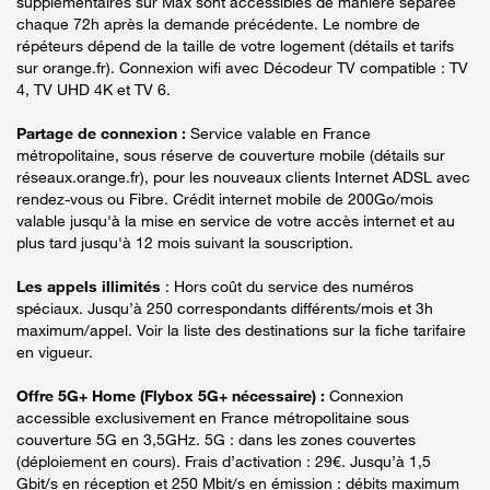
supplémentaires sur Max sont accessibles de manière séparée
chaque 72h après la demande précédente. Le nombre de
répéteurs dépend de la taille de votre logement (détails et tarifs
sur orange.fr). Connexion wifi avec Décodeur TV compatible : TV
4, TV UHD 4K et TV 6.
Partage de connexion :
Service valable en France
métropolitaine, sous réserve de couverture mobile (détails sur
réseaux.orange.fr), pour les nouveaux clients Internet ADSL avec
rendez-vous ou Fibre. Crédit internet mobile de 200Go/mois
valable jusqu'à la mise en service de votre accès internet et au
plus tard jusqu'à 12 mois suivant la souscription.
Les appels illimités
: Hors coût du service des numéros
spéciaux. Jusqu’à 250 correspondants différents/mois et 3h
maximum/appel. Voir la liste des destinations sur la fiche tarifaire
en vigueur.
Offre 5G+ Home (Flybox 5G+ nécessaire) :
Connexion
accessible exclusivement en France métropolitaine sous
couverture 5G en 3,5GHz. 5G : dans les zones couvertes
(déploiement en cours). Frais d’activation : 29€. Jusqu’à 1,5
Gbit/s en réception et 250 Mbit/s en émission : débits maximum