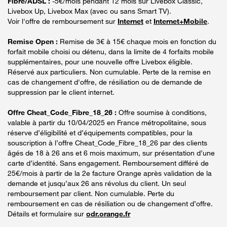
Fibre/ADSL :
-5€/mois pendant 12 mois sur Livebox Classic,
Livebox Up, Livebox Max (avec ou sans Smart TV).
Voir l'offre de remboursement sur
Internet
et
Internet+Mobile
.
Remise Open :
Remise de 3€ à 15€ chaque mois en fonction du
forfait mobile choisi ou détenu, dans la limite de 4 forfaits mobile
supplémentaires, pour une nouvelle offre Livebox éligible.
Réservé aux particuliers. Non cumulable. Perte de la remise en
cas de changement d'offre, de résiliation ou de demande de
suppression par le client internet.
Offre Cheat_Code_Fibre_18_26 :
Offre soumise à conditions,
valable à partir du 10/04/2025 en France métropolitaine, sous
réserve d’éligibilité et d’équipements compatibles, pour la
souscription à l’offre Cheat_Code_Fibre_18_26 par des clients
âgés de 18 à 26 ans et 6 mois maximum, sur présentation d’une
carte d’identité. Sans engagement. Remboursement différé de
25€/mois à partir de la 2e facture Orange après validation de la
demande et jusqu’aux 26 ans révolus du client. Un seul
remboursement par client. Non cumulable. Perte du
remboursement en cas de résiliation ou de changement d’offre.
Détails et formulaire sur
odr.orange.fr