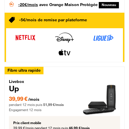
-20€/mois
avec Orange Maison Protégée
Nouveau
-5€/mois de remise par plateforme
Fibre ultra rapide
Livebox Up Fibre
Livebox
Up
39,99 € par mois pendant 12 mois puis 51,99 € par mois, Engagement 12 moi
39,99 €
/mois
pendant 12 mois puis
51,99 €/mois
Engagement 12 mois
Prix client mobile
39,99 €/mois
pendant 12 mois puis
46,99 €/mois