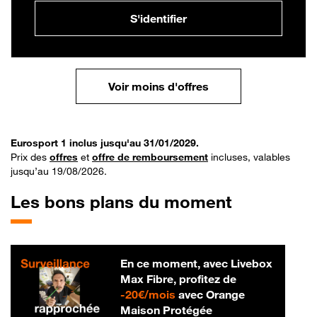
S'identifier
Voir moins d'offres
Eurosport 1 inclus jusqu'au 31/01/2029.
Prix des
offres
et
offre de remboursement
incluses, valables
jusqu’au 19/08/2026.
Les bons plans du moment
En ce moment, avec Livebox
Max Fibre, profitez de
20 € par mois
-
20€/mois
avec Orange
Maison Protégée