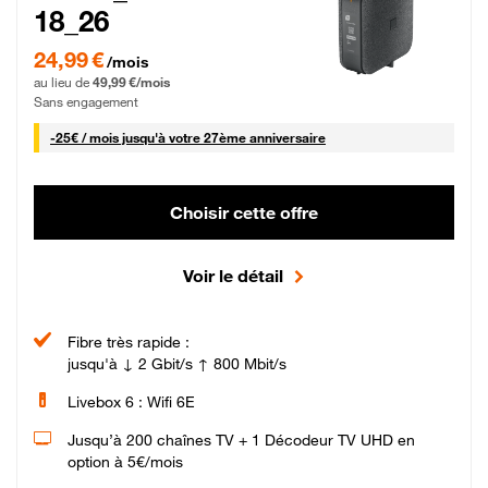
18_26
24,99 € par mois pendant 0 mois puis 49,99 € par mois, Sans engagement
24,99 €
/mois
au lieu de
49,99 €/mois
Sans engagement
25 € par mois
-
25€ / mois
jusqu'à votre 27ème anniversaire
Choisir cette offre
Voir le détail
Fibre très rapide :
jusqu'à ↓ 2 Gbit/s ↑ 800 Mbit/s
Livebox 6 : Wifi 6E
Jusqu’à 200 chaînes TV + 1 Décodeur TV UHD en
option à 5€/mois