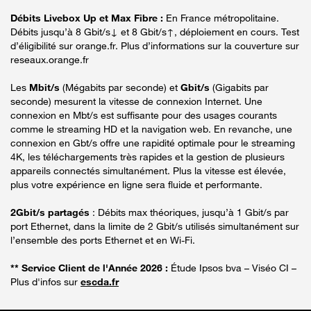
Débits Livebox Up et Max Fibre :
En France métropolitaine.
Débits jusqu’à 8 Gbit/s↓ et 8 Gbit/s↑, déploiement en cours. Test
d’éligibilité sur orange.fr. Plus d’informations sur la couverture sur
reseaux.orange.fr
Les
Mbit/s
(Mégabits par seconde) et
Gbit/s
(Gigabits par
seconde) mesurent la vitesse de connexion Internet. Une
connexion en Mbt/s est suffisante pour des usages courants
comme le streaming HD et la navigation web. En revanche, une
connexion en Gbt/s offre une rapidité optimale pour le streaming
4K, les téléchargements très rapides et la gestion de plusieurs
appareils connectés simultanément. Plus la vitesse est élevée,
plus votre expérience en ligne sera fluide et performante.
2Gbit/s partagés
: Débits max théoriques, jusqu’à 1 Gbit/s par
port Ethernet, dans la limite de 2 Gbit/s utilisés simultanément sur
l’ensemble des ports Ethernet et en Wi-Fi.
** Service Client de l'Année 2026 :
Étude Ipsos bva – Viséo CI –
Plus d'infos sur
escda.fr