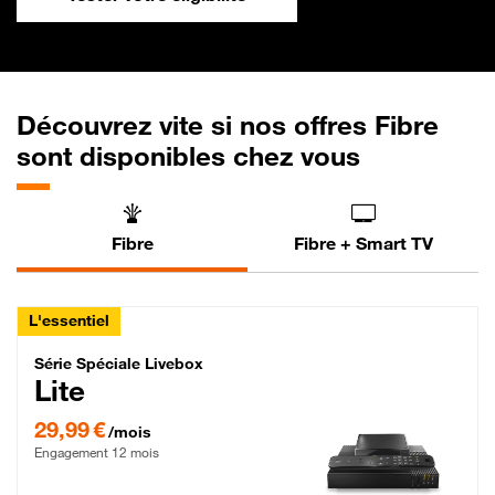
Découvrez vite si nos offres Fibre
sont disponibles chez vous
Fibre
Fibre + Smart TV
L'essentiel
Série Spéciale Livebox Lite Fibre
Série Spéciale Livebox
Lite
29,99 € par mois , Engagement 12 mois
29,99 €
/mois
Engagement 12 mois