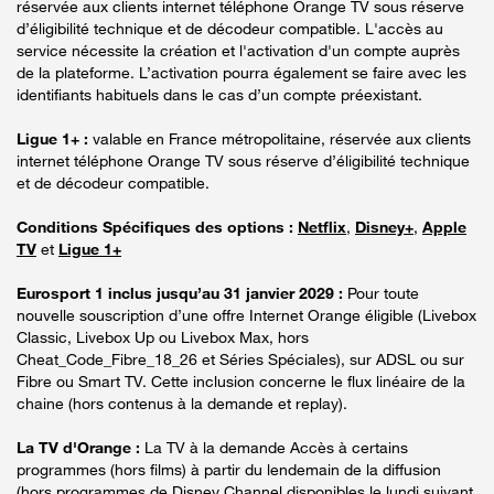
réservée aux clients internet téléphone Orange TV sous réserve
d’éligibilité technique et de décodeur compatible. L'accès au
service nécessite la création et l'activation d'un compte auprès
de la plateforme. L’activation pourra également se faire avec les
identifiants habituels dans le cas d’un compte préexistant.
Ligue 1+ :
valable en France métropolitaine, réservée aux clients
internet téléphone Orange TV sous réserve d’éligibilité technique
et de décodeur compatible.
Conditions Spécifiques des options :
Netflix
,
Disney+
,
Apple
TV
et
Ligue 1+
Eurosport 1 inclus jusqu’au 31 janvier 2029 :
Pour toute
nouvelle souscription d’une offre Internet Orange éligible (Livebox
Classic, Livebox Up ou Livebox Max, hors
Cheat_Code_Fibre_18_26 et Séries Spéciales), sur ADSL ou sur
Fibre ou Smart TV. Cette inclusion concerne le flux linéaire de la
chaine (hors contenus à la demande et replay).
La TV d'Orange :
La TV à la demande Accès à certains
programmes (hors films) à partir du lendemain de la diffusion
(hors programmes de Disney Channel disponibles le lundi suivant