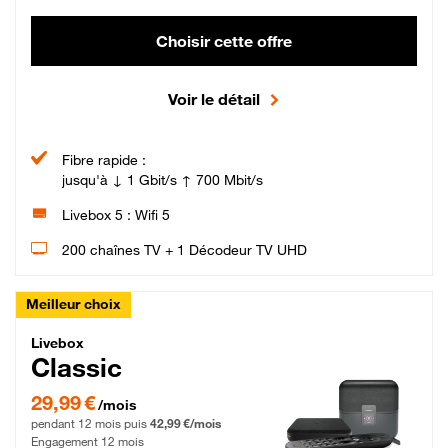
Choisir cette offre
Voir le détail
Fibre rapide :
jusqu'à ↓ 1 Gbit/s ↑ 700 Mbit/s
Livebox 5 : Wifi 5
200 chaînes TV + 1 Décodeur TV UHD
Meilleur choix
Livebox Classic Fibre
Livebox
Classic
29,99 € par mois pendant 12 mois puis 42,99 € par mois, Engagement 12 moi
29,99 €
/mois
pendant 12 mois puis
42,99 €/mois
Engagement 12 mois