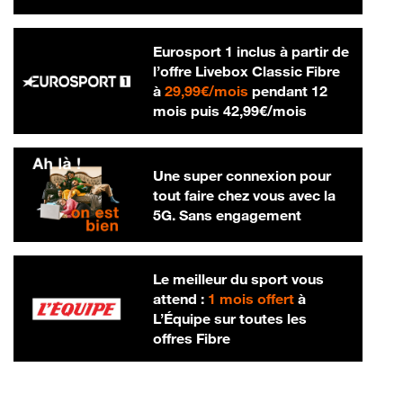
Eurosport 1 inclus à partir de
l’offre Livebox Classic Fibre
29,99 € par mois
à
29,99€/mois
pendant 12
42,99 € par m
mois puis
42,99€/mois
Une super connexion pour
tout faire chez vous avec la
5G. Sans engagement
Le meilleur du sport vous
attend :
1 mois offert
à
L’Équipe sur toutes les
offres Fibre