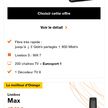
Choisir cette offre
Voir le détail
Fibre très rapide :
jusqu'à ↓ 2 Gbit/s partagés ↑ 800 Mbit/s
Livebox S : Wifi 7
200 chaînes TV +
Eurosport 1
1 Décodeur TV 6
Le meilleur d'Orange
Livebox Max Fibre
Livebox
Max
47,99 € par mois pendant 12 mois puis 57,99 € par mois, Engagement 12 moi