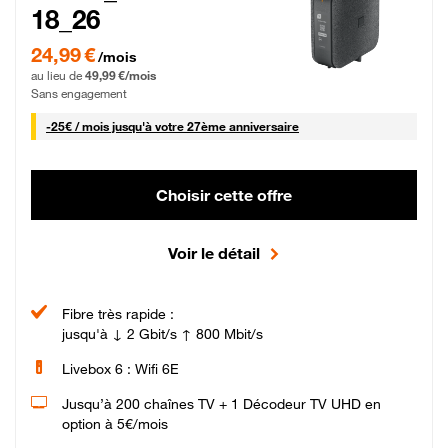
18_26
24,99 € par mois pendant 0 mois puis 49,99 € par mois, Sans engagement
24,99 €
/mois
au lieu de
49,99 €/mois
Sans engagement
25 € par mois
-
25€ / mois
jusqu'à votre 27ème anniversaire
Choisir cette offre
Voir le détail
Fibre très rapide :
jusqu'à ↓ 2 Gbit/s ↑ 800 Mbit/s
Livebox 6 : Wifi 6E
Jusqu’à 200 chaînes TV + 1 Décodeur TV UHD en
option à 5€/mois