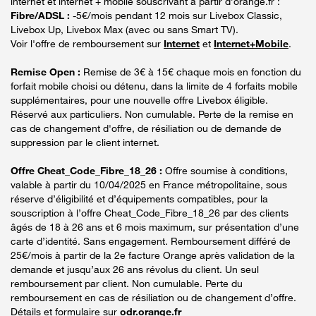
internet et internet + mobile souscrivant à partir d’orange.fr :
Fibre/ADSL :
-5€/mois pendant 12 mois sur Livebox Classic,
Livebox Up, Livebox Max (avec ou sans Smart TV).
Voir l'offre de remboursement sur
Internet
et
Internet+Mobile
.
Remise Open :
Remise de 3€ à 15€ chaque mois en fonction du
forfait mobile choisi ou détenu, dans la limite de 4 forfaits mobile
supplémentaires, pour une nouvelle offre Livebox éligible.
Réservé aux particuliers. Non cumulable. Perte de la remise en
cas de changement d'offre, de résiliation ou de demande de
suppression par le client internet.
Offre Cheat_Code_Fibre_18_26 :
Offre soumise à conditions,
valable à partir du 10/04/2025 en France métropolitaine, sous
réserve d’éligibilité et d’équipements compatibles, pour la
souscription à l’offre Cheat_Code_Fibre_18_26 par des clients
âgés de 18 à 26 ans et 6 mois maximum, sur présentation d’une
carte d’identité. Sans engagement. Remboursement différé de
25€/mois à partir de la 2e facture Orange après validation de la
demande et jusqu’aux 26 ans révolus du client. Un seul
remboursement par client. Non cumulable. Perte du
remboursement en cas de résiliation ou de changement d’offre.
Détails et formulaire sur
odr.orange.fr