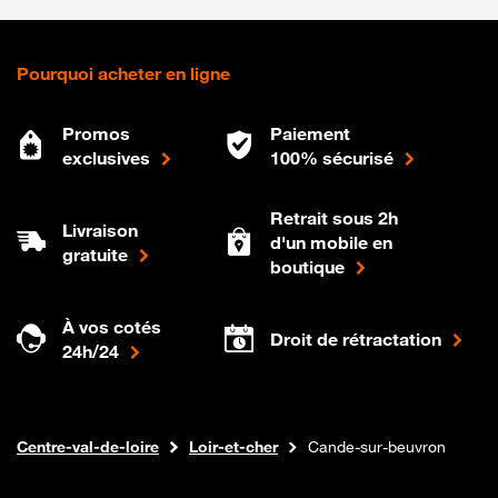
Pourquoi acheter en ligne
Promos
Paiement
exclusives
100% sécurisé
Retrait sous 2h
Livraison
d'un mobile en
gratuite
boutique
À vos cotés
Droit de rétractation
24h/24
Internet fibre
Boutique Orange
Centre-val-de-loire
Loir-et-cher
Cande-sur-beuvron