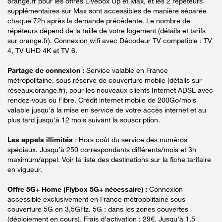
orange.fr pour les offres Livebox Up et Max, et les 2 répéteurs
supplémentaires sur Max sont accessibles de manière séparée
chaque 72h après la demande précédente. Le nombre de
répéteurs dépend de la taille de votre logement (détails et tarifs
sur orange.fr). Connexion wifi avec Décodeur TV compatible : TV
4, TV UHD 4K et TV 6.
Partage de connexion :
Service valable en France
métropolitaine, sous réserve de couverture mobile (détails sur
réseaux.orange.fr), pour les nouveaux clients Internet ADSL avec
rendez-vous ou Fibre. Crédit internet mobile de 200Go/mois
valable jusqu'à la mise en service de votre accès internet et au
plus tard jusqu'à 12 mois suivant la souscription.
Les appels illimités
: Hors coût du service des numéros
spéciaux. Jusqu’à 250 correspondants différents/mois et 3h
maximum/appel. Voir la liste des destinations sur la fiche tarifaire
en vigueur.
Offre 5G+ Home (Flybox 5G+ nécessaire) :
Connexion
accessible exclusivement en France métropolitaine sous
couverture 5G en 3,5GHz. 5G : dans les zones couvertes
(déploiement en cours). Frais d’activation : 29€. Jusqu’à 1,5