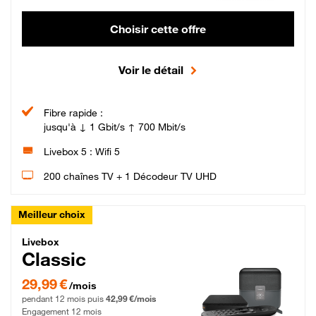
Choisir cette offre
Voir le détail
Fibre rapide :
jusqu'à ↓ 1 Gbit/s ↑ 700 Mbit/s
Livebox 5 : Wifi 5
200 chaînes TV + 1 Décodeur TV UHD
Meilleur choix
Livebox Classic Fibre
Livebox
Classic
29,99 € par mois pendant 12 mois puis 42,99 € par mois, Engagement 12 moi
29,99 €
/mois
pendant 12 mois puis
42,99 €/mois
Engagement 12 mois