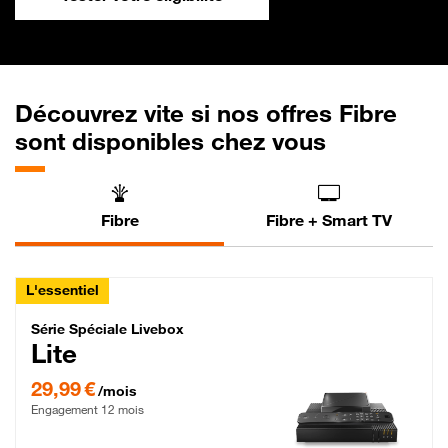
Découvrez vite si nos offres Fibre
sont disponibles chez vous
Fibre
Fibre + Smart TV
L'essentiel
Série Spéciale Livebox Lite Fibre
Série Spéciale Livebox
Lite
29,99 € par mois , Engagement 12 mois
29,99 €
/mois
Engagement 12 mois