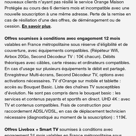
nouveaux clients n’ayant pas résilié le service Orange Maison
Protégée au cours des 6 derniers mois et incompatible avec une
nouvelle souscription à une même adresse. Perte de la remise en
cas de résiliation d’une des offres, de déménagement ou de
cession.
En savoir plus
.
Offres soumises à conditions avec engagement 12 mois
valables en France métropolitaine sous réserve d’éligibilité et de
couverture, avec équipements compatibles. (Répéteur Wifi,
Airbox 20Go, Second Décodeur TV : 10€ chacun). Débits
théoriques avec câbles, carte réseau et ordinateurs compatibles.
En cas d’usage sur plusieurs équipements le débit est partagé.
Enregistreur Multi-écrans, Second Décodeur TV, options avec
activations nécessaires. TV d’Orange sur mobile et tablette :
accès au Bouquet Basic. Liste des chaînes TV susceptibles
d’évolution. Ne sont pas compris dans le bouquet basic : les
services et contenus payants et sportifs en direct. UHD 4K : avec
TV et contenus compatibles. Frais de construction pour
raccordement ADSL/VDSL, en cas de déplacement technicien
nécessaire (diagnostiqué au moment de la souscription) : 119€.
Offres Livebox + Smart TV
soumises à conditions avec
engagement 24 mois valables en France métropolitaine sous