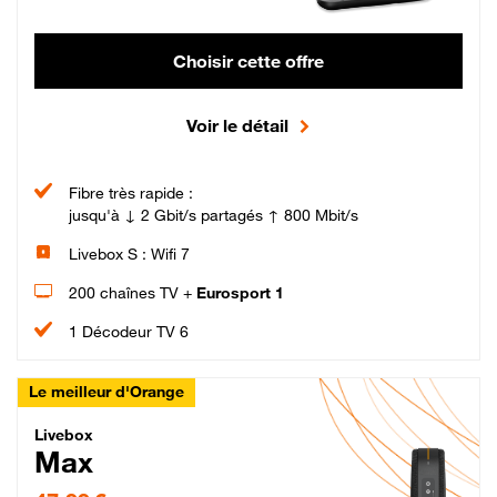
Choisir cette offre
Voir le détail
Fibre très rapide :
jusqu'à ↓ 2 Gbit/s partagés ↑ 800 Mbit/s
Livebox S : Wifi 7
200 chaînes TV +
Eurosport 1
1 Décodeur TV 6
Le meilleur d'Orange
Livebox Max Fibre
Livebox
Max
47,99 € par mois pendant 12 mois puis 57,99 € par mois, Engagement 12 moi