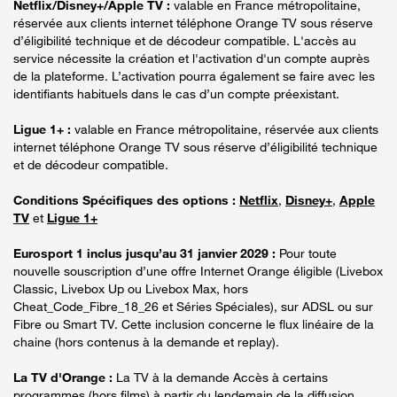
Netflix/Disney+/Apple TV :
valable en France métropolitaine,
réservée aux clients internet téléphone Orange TV sous réserve
d’éligibilité technique et de décodeur compatible. L'accès au
service nécessite la création et l'activation d'un compte auprès
de la plateforme. L’activation pourra également se faire avec les
identifiants habituels dans le cas d’un compte préexistant.
Ligue 1+ :
valable en France métropolitaine, réservée aux clients
internet téléphone Orange TV sous réserve d’éligibilité technique
et de décodeur compatible.
Conditions Spécifiques des options :
Netflix
,
Disney+
,
Apple
TV
et
Ligue 1+
Eurosport 1 inclus jusqu’au 31 janvier 2029 :
Pour toute
nouvelle souscription d’une offre Internet Orange éligible (Livebox
Classic, Livebox Up ou Livebox Max, hors
Cheat_Code_Fibre_18_26 et Séries Spéciales), sur ADSL ou sur
Fibre ou Smart TV. Cette inclusion concerne le flux linéaire de la
chaine (hors contenus à la demande et replay).
La TV d'Orange :
La TV à la demande Accès à certains
programmes (hors films) à partir du lendemain de la diffusion