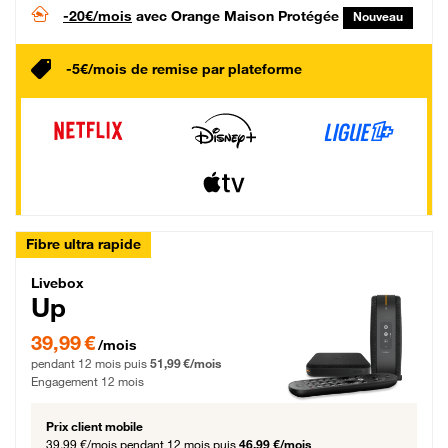
-20€/mois
avec Orange Maison Protégée
Nouveau
-5€/mois de remise par plateforme
Fibre ultra rapide
Livebox Up Fibre
Livebox
Up
39,99 € par mois pendant 12 mois puis 51,99 € par mois, Engagement 12 moi
39,99 €
/mois
pendant 12 mois puis
51,99 €/mois
Engagement 12 mois
Prix client mobile
39,99 €/mois
pendant 12 mois puis
46,99 €/mois