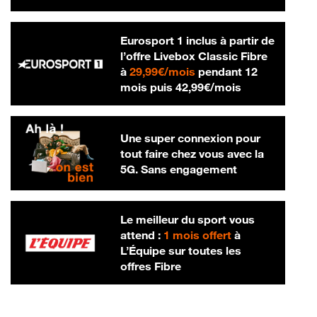
Eurosport 1 inclus à partir de
l’offre Livebox Classic Fibre
29,99 € par mois
à
29,99€/mois
pendant 12
42,99 € par m
mois puis
42,99€/mois
Une super connexion pour
tout faire chez vous avec la
5G. Sans engagement
Le meilleur du sport vous
attend :
1 mois offert
à
L’Équipe sur toutes les
offres Fibre