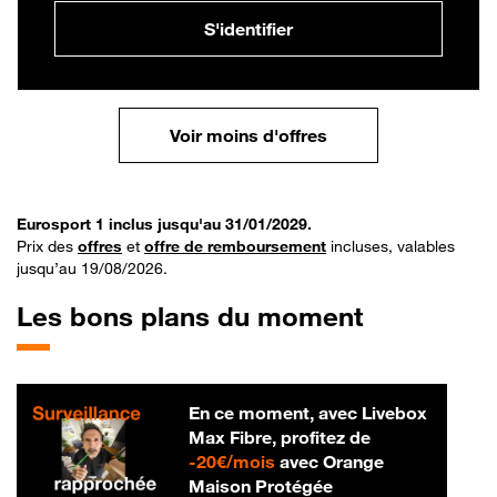
S'identifier
Voir moins d'offres
Eurosport 1 inclus jusqu'au 31/01/2029.
Prix des
offres
et
offre de remboursement
incluses, valables
jusqu’au 19/08/2026.
Les bons plans du moment
En ce moment, avec Livebox
Max Fibre, profitez de
20 € par mois
-
20€/mois
avec Orange
Maison Protégée