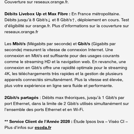
Couverture sur reseaux.orange.fr.
Débits Livebox Up et Max Fibre :
En France métropolitaine.
Débits jusqu’à 8 Gbit/s↓ et 8 Gbit/s↑, déploiement en cours. Test
d’éligibilité sur orange.fr. Plus d’informations sur la couverture sur
reseaux.orange.fr
Les
Mbit/s
(Mégabits par seconde) et
Gbit/s
(Gigabits par
seconde) mesurent la vitesse de connexion Internet. Une
connexion en Mbt/s est suffisante pour des usages courants
comme le streaming HD et la navigation web. En revanche, une
connexion en Gbt/s offre une rapidité optimale pour le streaming
4K, les téléchargements très rapides et la gestion de plusieurs
appareils connectés simultanément. Plus la vitesse est élevée,
plus votre expérience en ligne sera fluide et performante.
2Gbit/s partagés
: Débits max théoriques, jusqu’à 1 Gbit/s par
port Ethernet, dans la limite de 2 Gbit/s utilisés simultanément sur
l’ensemble des ports Ethernet et en Wi-Fi.
** Service Client de l'Année 2026 :
Étude Ipsos bva – Viséo CI –
Plus d'infos sur
escda.fr