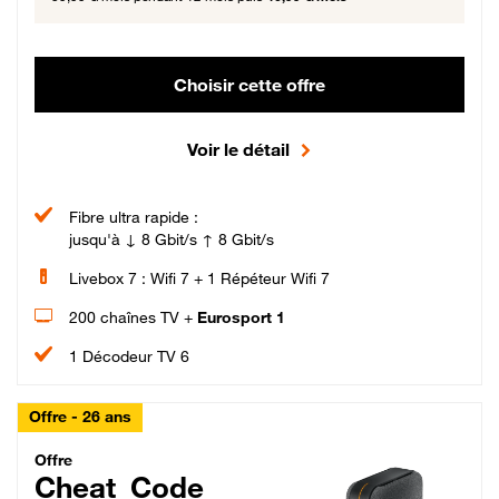
Choisir cette offre
Voir le détail
Fibre ultra rapide :
jusqu'à ↓ 8 Gbit/s ↑ 8 Gbit/s
Livebox 7 : Wifi 7 + 1 Répéteur Wifi 7
200 chaînes TV +
Eurosport 1
1 Décodeur TV 6
Offre - 26 ans
Cheat_Code Fibre_18_26
Offre
Cheat_Code