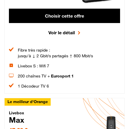
Choisir cette offre
Voir le détail
Fibre très rapide :
jusqu'à ↓ 2 Gbit/s partagés ↑ 800 Mbit/s
Livebox S : Wifi 7
200 chaînes TV +
Eurosport 1
1 Décodeur TV 6
Le meilleur d'Orange
Livebox Max Fibre
Livebox
Max
47,99 € par mois pendant 12 mois puis 57,99 € par mois, Engagement 12 moi