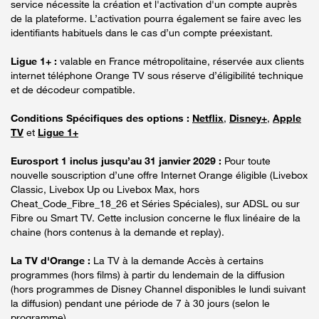
service nécessite la création et l'activation d'un compte auprès
de la plateforme. L’activation pourra également se faire avec les
identifiants habituels dans le cas d’un compte préexistant.
Ligue 1+ :
valable en France métropolitaine, réservée aux clients
internet téléphone Orange TV sous réserve d’éligibilité technique
et de décodeur compatible.
Conditions Spécifiques des options :
Netflix
,
Disney+
,
Apple
TV
et
Ligue 1+
Eurosport 1 inclus jusqu’au 31 janvier 2029 :
Pour toute
nouvelle souscription d’une offre Internet Orange éligible (Livebox
Classic, Livebox Up ou Livebox Max, hors
Cheat_Code_Fibre_18_26 et Séries Spéciales), sur ADSL ou sur
Fibre ou Smart TV. Cette inclusion concerne le flux linéaire de la
chaine (hors contenus à la demande et replay).
La TV d'Orange :
La TV à la demande Accès à certains
programmes (hors films) à partir du lendemain de la diffusion
(hors programmes de Disney Channel disponibles le lundi suivant
la diffusion) pendant une période de 7 à 30 jours (selon le
programme).