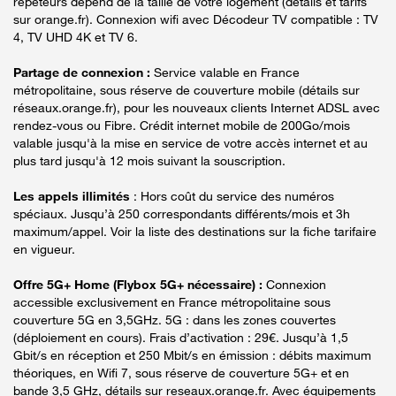
répéteurs dépend de la taille de votre logement (détails et tarifs
sur orange.fr). Connexion wifi avec Décodeur TV compatible : TV
4, TV UHD 4K et TV 6.
Partage de connexion :
Service valable en France
métropolitaine, sous réserve de couverture mobile (détails sur
réseaux.orange.fr), pour les nouveaux clients Internet ADSL avec
rendez-vous ou Fibre. Crédit internet mobile de 200Go/mois
valable jusqu'à la mise en service de votre accès internet et au
plus tard jusqu'à 12 mois suivant la souscription.
Les appels illimités
: Hors coût du service des numéros
spéciaux. Jusqu’à 250 correspondants différents/mois et 3h
maximum/appel. Voir la liste des destinations sur la fiche tarifaire
en vigueur.
Offre 5G+ Home (Flybox 5G+ nécessaire) :
Connexion
accessible exclusivement en France métropolitaine sous
couverture 5G en 3,5GHz. 5G : dans les zones couvertes
(déploiement en cours). Frais d’activation : 29€. Jusqu’à 1,5
Gbit/s en réception et 250 Mbit/s en émission : débits maximum
théoriques, en Wifi 7, sous réserve de couverture 5G+ et en
bande 3,5 GHz, détails sur reseaux.orange.fr. Avec équipements