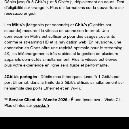
Débits jusqu’à 8 Gbit/s↓ et 8 Gbit/s↑, déploiement en cours. Test
d’éligibilité sur orange.fr. Plus d’informations sur la couverture sur
reseaux.orange.fr
Les
Mbit/s
(Mégabits par seconde) et
Gbit/s
(Gigabits par
seconde) mesurent la vitesse de connexion Internet. Une
connexion en Mbt/s est suffisante pour des usages courants
comme le streaming HD et la navigation web. En revanche, une
connexion en Gbt/s offre une rapidité optimale pour le streaming
4K, les téléchargements très rapides et la gestion de plusieurs
appareils connectés simultanément. Plus la vitesse est élevée,
plus votre expérience en ligne sera fluide et performante.
2Gbit/s partagés
: Débits max théoriques, jusqu’à 1 Gbit/s par
port Ethernet, dans la limite de 2 Gbit/s utilisés simultanément sur
l’ensemble des ports Ethernet et en Wi-Fi.
** Service Client de l'Année 2026 :
Étude Ipsos bva – Viséo CI –
Plus d'infos sur
escda.fr