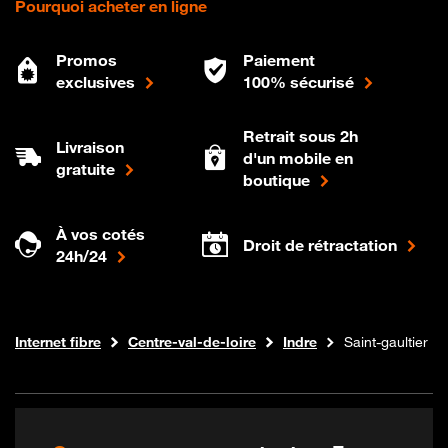
Pourquoi acheter en ligne
Promos
Paiement
exclusives
100% sécurisé
Retrait sous 2h
Livraison
d'un mobile en
gratuite
boutique
À vos cotés
Droit de rétractation
24h/24
Boutique Orange
Internet fibre
Centre-val-de-loire
Indre
Saint-gaultier