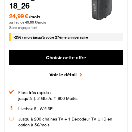
18_26
24,99 € par mois pendant 0 mois puis 49,99 € par mois, Sans engagement
24,99 €
/mois
au lieu de
49,99 €/mois
Sans engagement
25 € par mois
-
25€ / mois
jusqu'à votre 27ème anniversaire
Choisir cette offre
Voir le détail
Fibre très rapide :
jusqu'à ↓ 2 Gbit/s ↑ 800 Mbit/s
Livebox 6 : Wifi 6E
Jusqu’à 200 chaînes TV + 1 Décodeur TV UHD en
option à 5€/mois