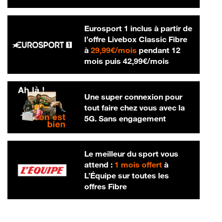
Eurosport 1 inclus à partir de
l’offre Livebox Classic Fibre
29,99 € par mois
à
29,99€/mois
pendant 12
42,99 € par m
mois puis
42,99€/mois
Une super connexion pour
tout faire chez vous avec la
5G. Sans engagement
Le meilleur du sport vous
attend :
1 mois offert
à
L’Équipe sur toutes les
offres Fibre