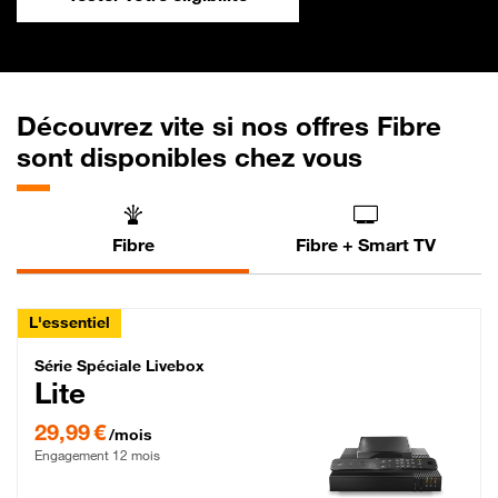
Découvrez vite si nos offres Fibre
sont disponibles chez vous
Fibre
Fibre + Smart TV
L'essentiel
Série Spéciale Livebox Lite Fibre
Série Spéciale Livebox
Lite
29,99 € par mois , Engagement 12 mois
29,99 €
/mois
Engagement 12 mois