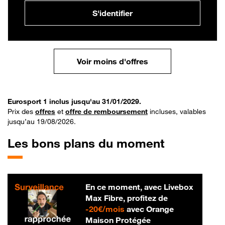
S'identifier
Voir moins d'offres
Eurosport 1 inclus jusqu'au 31/01/2029.
Prix des
offres
et
offre de remboursement
incluses, valables
jusqu’au 19/08/2026.
Les bons plans du moment
En ce moment, avec Livebox
Max Fibre, profitez de
20 € par mois
-
20€/mois
avec Orange
Maison Protégée