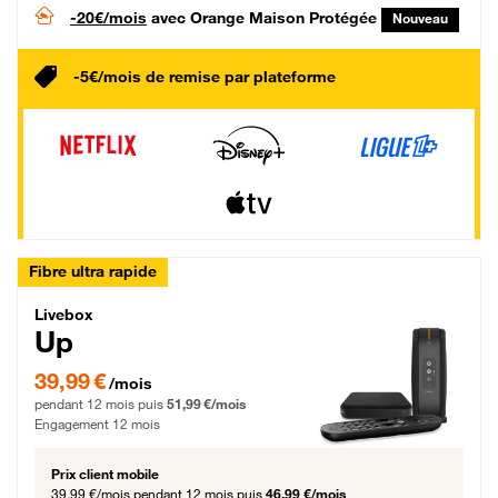
-20€/mois
avec Orange Maison Protégée
Nouveau
-5€/mois de remise par plateforme
Fibre ultra rapide
Livebox Up Fibre
Livebox
Up
39,99 € par mois pendant 12 mois puis 51,99 € par mois, Engagement 12 moi
39,99 €
/mois
pendant 12 mois puis
51,99 €/mois
Engagement 12 mois
Prix client mobile
39,99 €/mois
pendant 12 mois puis
46,99 €/mois