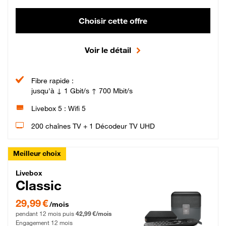
Choisir cette offre
Voir le détail
Fibre rapide :
jusqu'à ↓ 1 Gbit/s ↑ 700 Mbit/s
Livebox 5 : Wifi 5
200 chaînes TV + 1 Décodeur TV UHD
Meilleur choix
Livebox Classic Fibre
Livebox
Classic
29,99 € par mois pendant 12 mois puis 42,99 € par mois, Engagement 12 moi
29,99 €
/mois
pendant 12 mois puis
42,99 €/mois
Engagement 12 mois