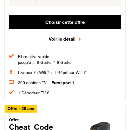
Choisir cette offre
Voir le détail
Fibre ultra rapide :
jusqu'à ↓ 8 Gbit/s ↑ 8 Gbit/s
Livebox 7 : Wifi 7 + 1 Répéteur Wifi 7
200 chaînes TV +
Eurosport 1
1 Décodeur TV 6
Offre - 26 ans
Cheat_Code Fibre_18_26
Offre
Cheat_Code