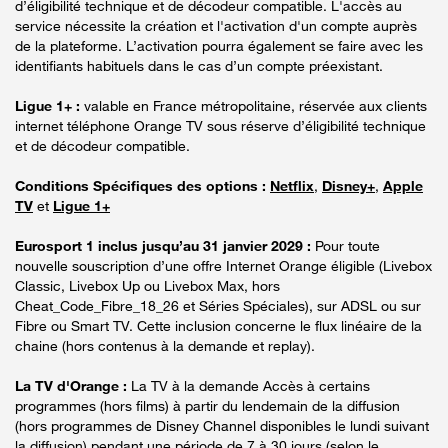
d’éligibilité technique et de décodeur compatible. L'accès au
service nécessite la création et l'activation d'un compte auprès
de la plateforme. L’activation pourra également se faire avec les
identifiants habituels dans le cas d’un compte préexistant.
Ligue 1+ :
valable en France métropolitaine, réservée aux clients
internet téléphone Orange TV sous réserve d’éligibilité technique
et de décodeur compatible.
Conditions Spécifiques des options :
Netflix
,
Disney+
,
Apple
TV
et
Ligue 1+
Eurosport 1 inclus jusqu’au 31 janvier 2029 :
Pour toute
nouvelle souscription d’une offre Internet Orange éligible (Livebox
Classic, Livebox Up ou Livebox Max, hors
Cheat_Code_Fibre_18_26 et Séries Spéciales), sur ADSL ou sur
Fibre ou Smart TV. Cette inclusion concerne le flux linéaire de la
chaine (hors contenus à la demande et replay).
La TV d'Orange :
La TV à la demande Accès à certains
programmes (hors films) à partir du lendemain de la diffusion
(hors programmes de Disney Channel disponibles le lundi suivant
la diffusion) pendant une période de 7 à 30 jours (selon le