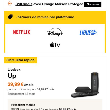
-20€/mois
avec Orange Maison Protégée
Nouveau
-5€/mois de remise par plateforme
Fibre ultra rapide
Livebox Up Fibre
Livebox
Up
39,99 € par mois pendant 12 mois puis 51,99 € par mois, Engagement 12 moi
39,99 €
/mois
pendant 12 mois puis
51,99 €/mois
Engagement 12 mois
Prix client mobile
39,99 €/mois
pendant 12 mois puis
46,99 €/mois