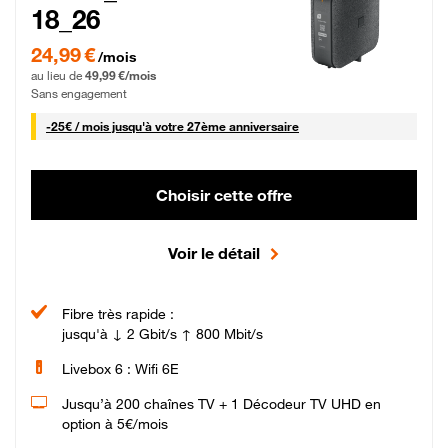
18_26
24,99 € par mois pendant 0 mois puis 49,99 € par mois, Sans engagement
24,99 €
/mois
au lieu de
49,99 €/mois
Sans engagement
25 € par mois
-
25€ / mois
jusqu'à votre 27ème anniversaire
Choisir cette offre
Voir le détail
Fibre très rapide :
jusqu'à ↓ 2 Gbit/s ↑ 800 Mbit/s
Livebox 6 : Wifi 6E
Jusqu’à 200 chaînes TV + 1 Décodeur TV UHD en
option à 5€/mois