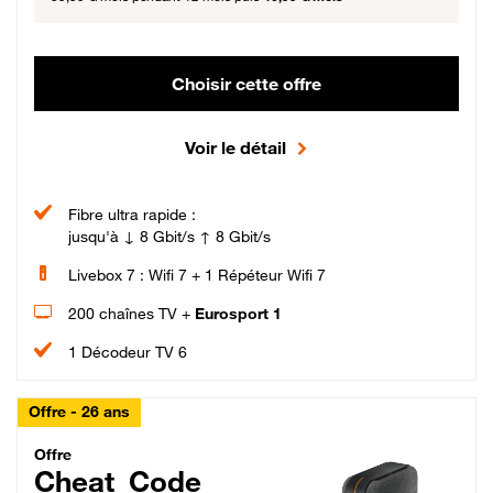
Choisir cette offre
Voir le détail
Fibre ultra rapide :
jusqu'à ↓ 8 Gbit/s ↑ 8 Gbit/s
Livebox 7 : Wifi 7 + 1 Répéteur Wifi 7
200 chaînes TV +
Eurosport 1
1 Décodeur TV 6
Offre - 26 ans
Cheat_Code Fibre_18_26
Offre
Cheat_Code