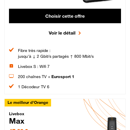
Choisir cette offre
Voir le détail
Fibre très rapide :
jusqu'à ↓ 2 Gbit/s partagés ↑ 800 Mbit/s
Livebox S : Wifi 7
200 chaînes TV +
Eurosport 1
1 Décodeur TV 6
Le meilleur d'Orange
Livebox Max Fibre
Livebox
Max
47,99 € par mois pendant 12 mois puis 57,99 € par mois, Engagement 12 moi