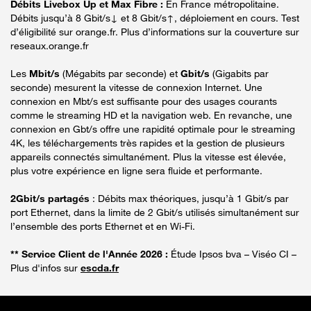
Débits Livebox Up et Max Fibre :
En France métropolitaine.
Débits jusqu’à 8 Gbit/s↓ et 8 Gbit/s↑, déploiement en cours. Test
d’éligibilité sur orange.fr. Plus d’informations sur la couverture sur
reseaux.orange.fr
Les
Mbit/s
(Mégabits par seconde) et
Gbit/s
(Gigabits par
seconde) mesurent la vitesse de connexion Internet. Une
connexion en Mbt/s est suffisante pour des usages courants
comme le streaming HD et la navigation web. En revanche, une
connexion en Gbt/s offre une rapidité optimale pour le streaming
4K, les téléchargements très rapides et la gestion de plusieurs
appareils connectés simultanément. Plus la vitesse est élevée,
plus votre expérience en ligne sera fluide et performante.
2Gbit/s partagés
: Débits max théoriques, jusqu’à 1 Gbit/s par
port Ethernet, dans la limite de 2 Gbit/s utilisés simultanément sur
l’ensemble des ports Ethernet et en Wi-Fi.
** Service Client de l'Année 2026 :
Étude Ipsos bva – Viséo CI –
Plus d'infos sur
escda.fr