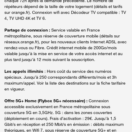
chaque 72h après la demande précédente. Le nombre de
répéteurs dépend de la taille de votre logement (détails et tarifs
sur orange.fr). Connexion wifi avec Décodeur TV compatible : TV
4, TV UHD 4K et TV 6.
Partage de connexion :
Service valable en France
métropolitaine, sous réserve de couverture mobile (détails sur
réseaux.orange.fr), pour les nouveaux clients Internet ADSL avec
rendez-vous ou Fibre. Crédit internet mobile de 200Go/mois
valable jusqu'à la mise en service de votre accès internet et au
plus tard jusqu'à 12 mois suivant la souscription.
Les appels illimités
: Hors coût du service des numéros
spéciaux. Jusqu’à 250 correspondants différents/mois et 3h
maximum/appel. Voir la liste des destinations sur la fiche tarifaire
en vigueur.
Offre 5G+ Home (Flybox 5G+ nécessaire) :
Connexion
accessible exclusivement en France métropolitaine sous
couverture 5G en 3,5GHz. 5G : dans les zones couvertes
(déploiement en cours). Frais d’activation : 29€. Jusqu’à 1,5
Gbit/s en réception et 250 Mbit/s en émission : débits maximum
théoriques, en Wifi 7, sous réserve de couverture 5G+ et en