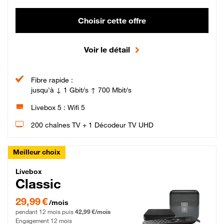
Choisir cette offre
Voir le détail
Fibre rapide :
jusqu'à ↓ 1 Gbit/s ↑ 700 Mbit/s
Livebox 5 : Wifi 5
200 chaînes TV + 1 Décodeur TV UHD
Meilleur choix
Livebox Classic Fibre
Livebox
Classic
29,99 € par mois pendant 12 mois puis 42,99 € par mois, Engagement 12 moi
29,99 €
/mois
pendant 12 mois puis
42,99 €/mois
Engagement 12 mois