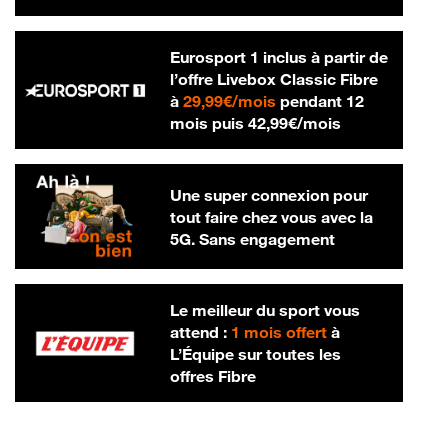
Eurosport 1 inclus à partir de
l’offre Livebox Classic Fibre
29,99 € par mois
à
29,99€/mois
pendant 12
42,99 € par m
mois puis
42,99€/mois
Une super connexion pour
tout faire chez vous avec la
5G. Sans engagement
Le meilleur du sport vous
attend :
1 mois offert
à
L’Équipe sur toutes les
offres Fibre