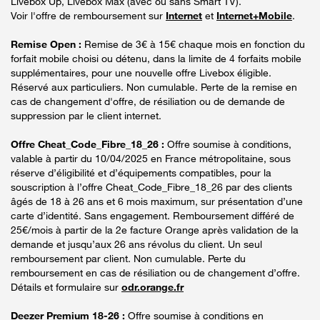
Livebox Up, Livebox Max (avec ou sans Smart TV).
Voir l'offre de remboursement sur
Internet
et
Internet+Mobile
.
Remise Open :
Remise de 3€ à 15€ chaque mois en fonction du
forfait mobile choisi ou détenu, dans la limite de 4 forfaits mobile
supplémentaires, pour une nouvelle offre Livebox éligible.
Réservé aux particuliers. Non cumulable. Perte de la remise en
cas de changement d'offre, de résiliation ou de demande de
suppression par le client internet.
Offre Cheat_Code_Fibre_18_26 :
Offre soumise à conditions,
valable à partir du 10/04/2025 en France métropolitaine, sous
réserve d’éligibilité et d’équipements compatibles, pour la
souscription à l’offre Cheat_Code_Fibre_18_26 par des clients
âgés de 18 à 26 ans et 6 mois maximum, sur présentation d’une
carte d’identité. Sans engagement. Remboursement différé de
25€/mois à partir de la 2e facture Orange après validation de la
demande et jusqu’aux 26 ans révolus du client. Un seul
remboursement par client. Non cumulable. Perte du
remboursement en cas de résiliation ou de changement d’offre.
Détails et formulaire sur
odr.orange.fr
Deezer Premium 18-26 :
Offre soumise à conditions en