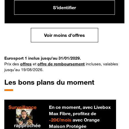
S'identifier
Voir moins d'offres
Eurosport 1 inclus jusqu'au 31/01/2029.
Prix des
offres
et
offre de remboursement
incluses, valables
jusqu’au 19/08/2026.
Les bons plans du moment
En ce moment, avec Livebox
Max Fibre, profitez de
20 € par mois
-
20€/mois
avec Orange
Maison Protégée