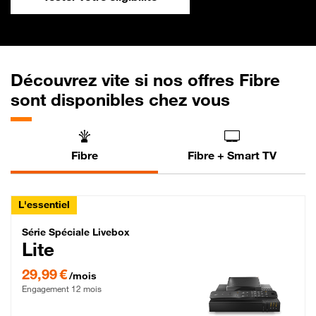
Découvrez vite si nos offres Fibre
sont disponibles chez vous
Fibre
Fibre + Smart TV
L'essentiel
Série Spéciale Livebox Lite Fibre
Série Spéciale Livebox
Lite
29,99 € par mois , Engagement 12 mois
29,99 €
/mois
Engagement 12 mois