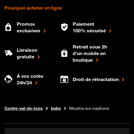
Pourquoi acheter en ligne
Promos
Paiement
exclusives
100% sécurisé
Retrait sous 2h
Livraison
d'un mobile en
gratuite
boutique
À vos cotés
Droit de rétractation
24h/24
Internet fibre
Boutique Orange
Centre-val-de-loire
Indre
Moulins-sur-cephons