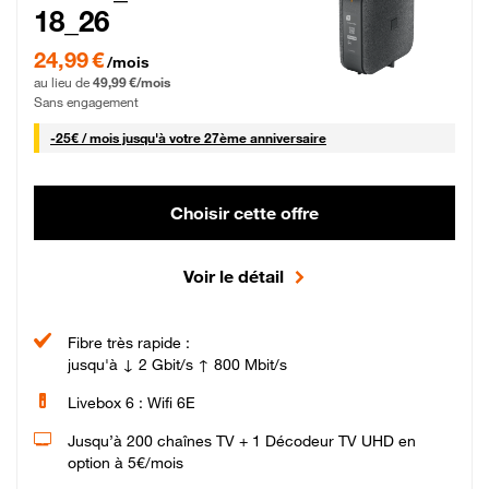
18_26
24,99 € par mois pendant 0 mois puis 49,99 € par mois, Sans engagement
24,99 €
/mois
au lieu de
49,99 €/mois
Sans engagement
25 € par mois
-
25€ / mois
jusqu'à votre 27ème anniversaire
Choisir cette offre
Voir le détail
Fibre très rapide :
jusqu'à ↓ 2 Gbit/s ↑ 800 Mbit/s
Livebox 6 : Wifi 6E
Jusqu’à 200 chaînes TV + 1 Décodeur TV UHD en
option à 5€/mois