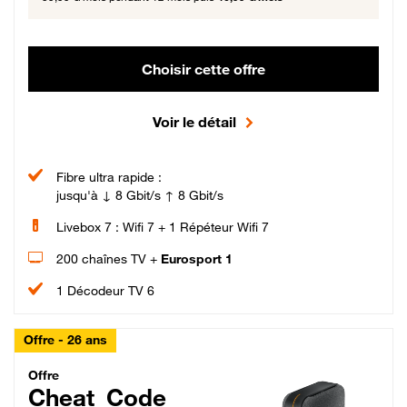
Choisir cette offre
Voir le détail
Fibre ultra rapide :
jusqu'à ↓ 8 Gbit/s ↑ 8 Gbit/s
Livebox 7 : Wifi 7 + 1 Répéteur Wifi 7
200 chaînes TV +
Eurosport 1
1 Décodeur TV 6
Offre - 26 ans
Cheat_Code Fibre_18_26
Offre
Cheat_Code