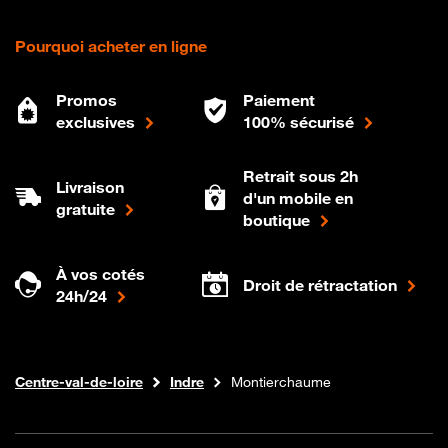
Pourquoi acheter en ligne
Promos
Paiement
exclusives
100% sécurisé
Retrait sous 2h
Livraison
d'un mobile en
gratuite
boutique
À vos cotés
Droit de rétractation
24h/24
Internet fibre
Boutique Orange
Centre-val-de-loire
Indre
Montierchaume