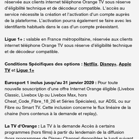
réservée aux clients internet téléphone Orange TV sous réserve
d’éligibilité technique et de décodeur compatible. L'accès au
service nécessite la création et l'activation d'un compte auprès
de la plateforme. L’activation pourra également se faire avec les
identifiants habituels dans le cas d’un compte préexistant.
Ligue 1+ :
valable en France métropolitaine, réservée aux clients
internet téléphone Orange TV sous réserve d’éligibilité technique
et de décodeur compatible.
Conditions Spécifiques des options :
Netflix
,
Disney+
,
Apple
TV
et
Ligue 1+
Eurosport 1 inclus jusqu’au 31 janvier 2029 :
Pour toute
nouvelle souscription d’une offre Internet Orange éligible (Livebox
Classic, Livebox Up ou Livebox Max, hors
Cheat_Code_Fibre_18_26 et Séries Spéciales), sur ADSL ou sur
Fibre ou Smart TV. Cette inclusion concerne le flux linéaire de la
chaine (hors contenus à la demande et replay).
La TV d'Orange :
La TV à la demande Accès à certains
programmes (hors films) à partir du lendemain de la diffusion
(hors programmes de Disney Channel disponibles le lundi suivant