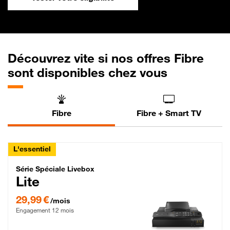
Découvrez vite si nos offres Fibre
sont disponibles chez vous
Fibre
Fibre + Smart TV
L'essentiel
Série Spéciale Livebox Lite Fibre
Série Spéciale Livebox
Lite
29,99 € par mois , Engagement 12 mois
29,99 €
/mois
Engagement 12 mois