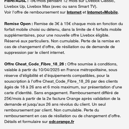
Fibre/ADSL :
-5€/mois pendant 12 mois sur Livebox Classic,
Livebox Up, Livebox Max (avec ou sans Smart TV).
Voir l'offre de remboursement sur
Internet
et
Internet+Mobile
.
Remise Open :
Remise de 3€ à 15€ chaque mois en fonction du
forfait mobile choisi ou détenu, dans la limite de 4 forfaits mobile
supplémentaires, pour une nouvelle offre Livebox éligible.
Réservé aux particuliers. Non cumulable. Perte de la remise en
cas de changement d'offre, de résiliation ou de demande de
suppression par le client internet.
Offre Cheat_Code_Fibre_18_26 :
Offre soumise à conditions,
valable à partir du 10/04/2025 en France métropolitaine, sous
réserve d’éligibilité et d’équipements compatibles, pour la
souscription à l’offre Cheat_Code_Fibre_18_26 par des clients
âgés de 18 à 26 ans et 6 mois maximum, sur présentation d’une
carte d’identité. Sans engagement. Remboursement différé de
25€/mois à partir de la 2e facture Orange après validation de la
demande et jusqu’aux 26 ans révolus du client. Un seul
remboursement par client. Non cumulable. Perte du
remboursement en cas de résiliation ou de changement d’offre.
Détails et formulaire sur
odr.orange.fr