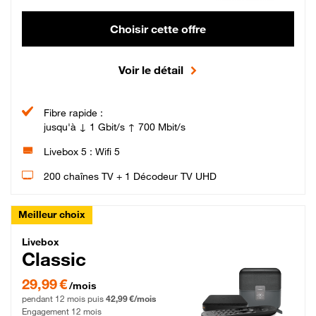
Choisir cette offre
Voir le détail
Fibre rapide :
jusqu'à ↓ 1 Gbit/s ↑ 700 Mbit/s
Livebox 5 : Wifi 5
200 chaînes TV + 1 Décodeur TV UHD
Meilleur choix
Livebox Classic Fibre
Livebox
Classic
29,99 € par mois pendant 12 mois puis 42,99 € par mois, Engagement 12 moi
29,99 €
/mois
pendant 12 mois puis
42,99 €/mois
Engagement 12 mois