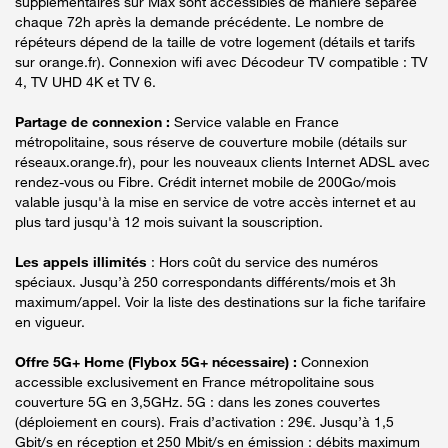
supplémentaires sur Max sont accessibles de manière séparée
chaque 72h après la demande précédente. Le nombre de
répéteurs dépend de la taille de votre logement (détails et tarifs
sur orange.fr). Connexion wifi avec Décodeur TV compatible : TV
4, TV UHD 4K et TV 6.
Partage de connexion :
Service valable en France
métropolitaine, sous réserve de couverture mobile (détails sur
réseaux.orange.fr), pour les nouveaux clients Internet ADSL avec
rendez-vous ou Fibre. Crédit internet mobile de 200Go/mois
valable jusqu'à la mise en service de votre accès internet et au
plus tard jusqu'à 12 mois suivant la souscription.
Les appels illimités
: Hors coût du service des numéros
spéciaux. Jusqu’à 250 correspondants différents/mois et 3h
maximum/appel. Voir la liste des destinations sur la fiche tarifaire
en vigueur.
Offre 5G+ Home (Flybox 5G+ nécessaire) :
Connexion
accessible exclusivement en France métropolitaine sous
couverture 5G en 3,5GHz. 5G : dans les zones couvertes
(déploiement en cours). Frais d’activation : 29€. Jusqu’à 1,5
Gbit/s en réception et 250 Mbit/s en émission : débits maximum