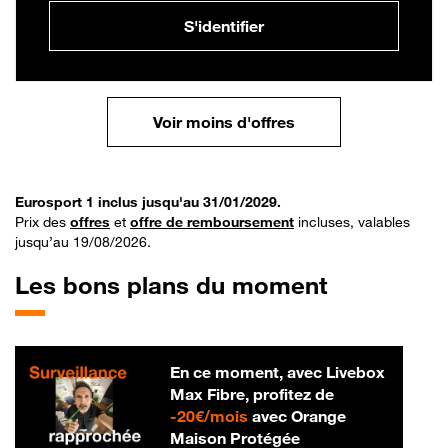
S'identifier
Voir moins d'offres
Eurosport 1 inclus jusqu'au 31/01/2029.
Prix des
offres
et
offre de remboursement
incluses, valables
jusqu’au 19/08/2026.
Les bons plans du moment
En ce moment, avec Livebox
Max Fibre, profitez de
20 € par mois
-
20€/mois
avec Orange
Maison Protégée