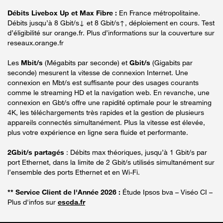
Débits Livebox Up et Max Fibre :
En France métropolitaine.
Débits jusqu’à 8 Gbit/s↓ et 8 Gbit/s↑, déploiement en cours. Test
d’éligibilité sur orange.fr. Plus d’informations sur la couverture sur
reseaux.orange.fr
Les
Mbit/s
(Mégabits par seconde) et
Gbit/s
(Gigabits par
seconde) mesurent la vitesse de connexion Internet. Une
connexion en Mbt/s est suffisante pour des usages courants
comme le streaming HD et la navigation web. En revanche, une
connexion en Gbt/s offre une rapidité optimale pour le streaming
4K, les téléchargements très rapides et la gestion de plusieurs
appareils connectés simultanément. Plus la vitesse est élevée,
plus votre expérience en ligne sera fluide et performante.
2Gbit/s partagés
: Débits max théoriques, jusqu’à 1 Gbit/s par
port Ethernet, dans la limite de 2 Gbit/s utilisés simultanément sur
l’ensemble des ports Ethernet et en Wi-Fi.
** Service Client de l'Année 2026 :
Étude Ipsos bva – Viséo CI –
Plus d'infos sur
escda.fr