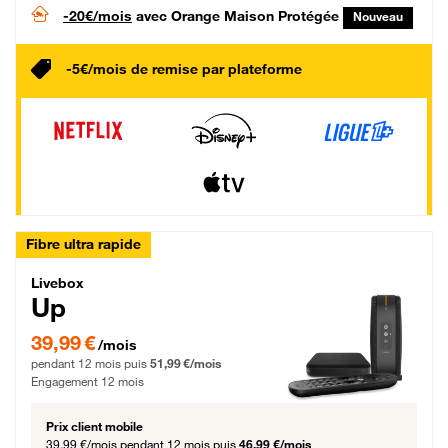
-20€/mois
avec Orange Maison Protégée
Nouveau
-5€/mois de remise par plateforme
Fibre ultra rapide
Livebox Up Fibre
Livebox
Up
39,99 € par mois pendant 12 mois puis 51,99 € par mois, Engagement 12 moi
39,99 €
/mois
pendant 12 mois puis
51,99 €/mois
Engagement 12 mois
Prix client mobile
39,99 €/mois
pendant 12 mois puis
46,99 €/mois