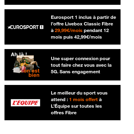
Eurosport 1 inclus à partir de
l’offre Livebox Classic Fibre
29,99 € par mois
à
29,99€/mois
pendant 12
42,99 € par m
mois puis
42,99€/mois
Une super connexion pour
tout faire chez vous avec la
5G. Sans engagement
Le meilleur du sport vous
attend :
1 mois offert
à
L’Équipe sur toutes les
offres Fibre