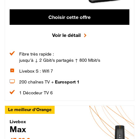
Choisir cette offre
Voir le détail
Fibre très rapide :
jusqu'à ↓ 2 Gbit/s partagés ↑ 800 Mbit/s
Livebox S : Wifi 7
200 chaînes TV +
Eurosport 1
1 Décodeur TV 6
Le meilleur d'Orange
Livebox Max Fibre
Livebox
Max
47,99 € par mois pendant 12 mois puis 57,99 € par mois, Engagement 12 moi