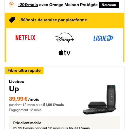
-20€/mois
avec Orange Maison Protégée
Nouveau
-5€/mois de remise par plateforme
Fibre ultra rapide
Livebox Up Fibre
Livebox
Up
39,99 € par mois pendant 12 mois puis 51,99 € par mois, Engagement 12 moi
39,99 €
/mois
pendant 12 mois puis
51,99 €/mois
Engagement 12 mois
Prix client mobile
39,99 €/mois
pendant 12 mois puis
46,99 €/mois