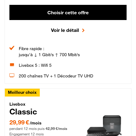
Choisir cette offre
Voir le détail
Fibre rapide :
jusqu'à ↓ 1 Gbit/s ↑ 700 Mbit/s
Livebox 5 : Wifi 5
200 chaînes TV + 1 Décodeur TV UHD
Meilleur choix
Livebox Classic Fibre
Livebox
Classic
29,99 € par mois pendant 12 mois puis 42,99 € par mois, Engagement 12 moi
29,99 €
/mois
pendant 12 mois puis
42,99 €/mois
Engagement 12 mois