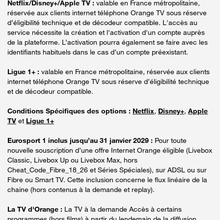
Netflix/Disney+/Apple TV :
valable en France métropolitaine,
réservée aux clients internet téléphone Orange TV sous réserve
d’éligibilité technique et de décodeur compatible. L'accès au
service nécessite la création et l'activation d'un compte auprès
de la plateforme. L’activation pourra également se faire avec les
identifiants habituels dans le cas d’un compte préexistant.
Ligue 1+ :
valable en France métropolitaine, réservée aux clients
internet téléphone Orange TV sous réserve d’éligibilité technique
et de décodeur compatible.
Conditions Spécifiques des options :
Netflix
,
Disney+
,
Apple
TV
et
Ligue 1+
Eurosport 1 inclus jusqu’au 31 janvier 2029 :
Pour toute
nouvelle souscription d’une offre Internet Orange éligible (Livebox
Classic, Livebox Up ou Livebox Max, hors
Cheat_Code_Fibre_18_26 et Séries Spéciales), sur ADSL ou sur
Fibre ou Smart TV. Cette inclusion concerne le flux linéaire de la
chaine (hors contenus à la demande et replay).
La TV d'Orange :
La TV à la demande Accès à certains
programmes (hors films) à partir du lendemain de la diffusion