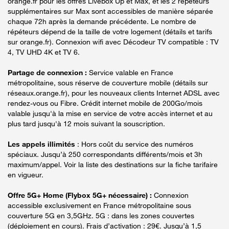
orange.fr pour les offres Livebox Up et Max, et les 2 répéteurs
supplémentaires sur Max sont accessibles de manière séparée
chaque 72h après la demande précédente. Le nombre de
répéteurs dépend de la taille de votre logement (détails et tarifs
sur orange.fr). Connexion wifi avec Décodeur TV compatible : TV
4, TV UHD 4K et TV 6.
Partage de connexion :
Service valable en France
métropolitaine, sous réserve de couverture mobile (détails sur
réseaux.orange.fr), pour les nouveaux clients Internet ADSL avec
rendez-vous ou Fibre. Crédit internet mobile de 200Go/mois
valable jusqu'à la mise en service de votre accès internet et au
plus tard jusqu'à 12 mois suivant la souscription.
Les appels illimités
: Hors coût du service des numéros
spéciaux. Jusqu’à 250 correspondants différents/mois et 3h
maximum/appel. Voir la liste des destinations sur la fiche tarifaire
en vigueur.
Offre 5G+ Home (Flybox 5G+ nécessaire) :
Connexion
accessible exclusivement en France métropolitaine sous
couverture 5G en 3,5GHz. 5G : dans les zones couvertes
(déploiement en cours). Frais d’activation : 29€. Jusqu’à 1,5