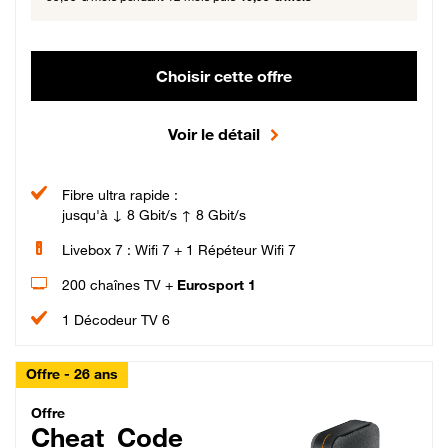
Choisir cette offre
Voir le détail
Fibre ultra rapide :
jusqu'à ↓ 8 Gbit/s ↑ 8 Gbit/s
Livebox 7 : Wifi 7 + 1 Répéteur Wifi 7
200 chaînes TV +
Eurosport 1
1 Décodeur TV 6
Offre - 26 ans
Cheat_Code Fibre_18_26
Offre
Cheat_Code