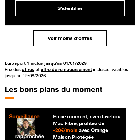
S'identifier
Voir moins d'offres
Eurosport 1 inclus jusqu'au 31/01/2029.
Prix des
offres
et
offre de remboursement
incluses, valables
jusqu’au 19/08/2026.
Les bons plans du moment
En ce moment, avec Livebox
Max Fibre, profitez de
20 € par mois
-
20€/mois
avec Orange
Maison Protégée