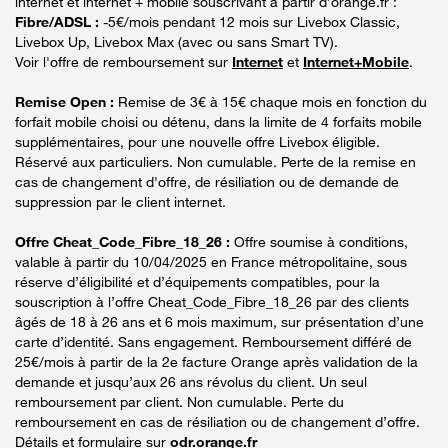
internet et internet + mobile souscrivant à partir d’orange.fr :
Fibre/ADSL :
-5€/mois pendant 12 mois sur Livebox Classic,
Livebox Up, Livebox Max (avec ou sans Smart TV).
Voir l'offre de remboursement sur
Internet
et
Internet+Mobile
.
Remise Open :
Remise de 3€ à 15€ chaque mois en fonction du
forfait mobile choisi ou détenu, dans la limite de 4 forfaits mobile
supplémentaires, pour une nouvelle offre Livebox éligible.
Réservé aux particuliers. Non cumulable. Perte de la remise en
cas de changement d'offre, de résiliation ou de demande de
suppression par le client internet.
Offre Cheat_Code_Fibre_18_26 :
Offre soumise à conditions,
valable à partir du 10/04/2025 en France métropolitaine, sous
réserve d’éligibilité et d’équipements compatibles, pour la
souscription à l’offre Cheat_Code_Fibre_18_26 par des clients
âgés de 18 à 26 ans et 6 mois maximum, sur présentation d’une
carte d’identité. Sans engagement. Remboursement différé de
25€/mois à partir de la 2e facture Orange après validation de la
demande et jusqu’aux 26 ans révolus du client. Un seul
remboursement par client. Non cumulable. Perte du
remboursement en cas de résiliation ou de changement d’offre.
Détails et formulaire sur
odr.orange.fr