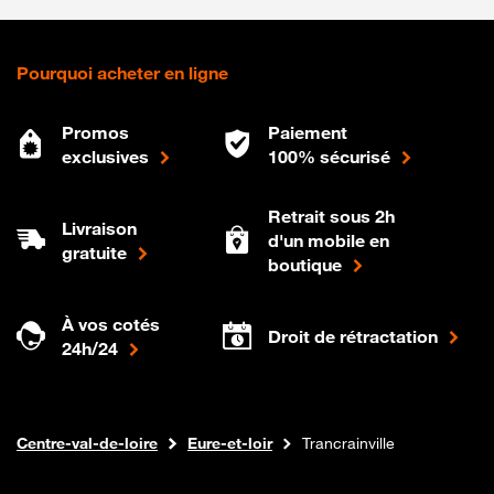
Pourquoi acheter en ligne
Promos
Paiement
exclusives
100% sécurisé
Retrait sous 2h
Livraison
d'un mobile en
gratuite
boutique
À vos cotés
Droit de rétractation
24h/24
Internet fibre
Boutique Orange
Centre-val-de-loire
Eure-et-loir
Trancrainville