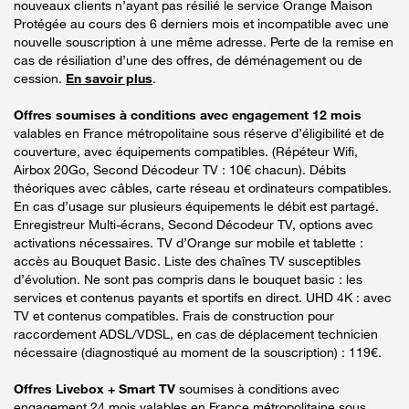
nouveaux clients n’ayant pas résilié le service Orange Maison
Protégée au cours des 6 derniers mois et incompatible avec une
nouvelle souscription à une même adresse. Perte de la remise en
cas de résiliation d’une des offres, de déménagement ou de
cession.
En savoir plus
.
Offres soumises à conditions avec engagement 12 mois
valables en France métropolitaine sous réserve d’éligibilité et de
couverture, avec équipements compatibles. (Répéteur Wifi,
Airbox 20Go, Second Décodeur TV : 10€ chacun). Débits
théoriques avec câbles, carte réseau et ordinateurs compatibles.
En cas d’usage sur plusieurs équipements le débit est partagé.
Enregistreur Multi-écrans, Second Décodeur TV, options avec
activations nécessaires. TV d’Orange sur mobile et tablette :
accès au Bouquet Basic. Liste des chaînes TV susceptibles
d’évolution. Ne sont pas compris dans le bouquet basic : les
services et contenus payants et sportifs en direct. UHD 4K : avec
TV et contenus compatibles. Frais de construction pour
raccordement ADSL/VDSL, en cas de déplacement technicien
nécessaire (diagnostiqué au moment de la souscription) : 119€.
Offres Livebox + Smart TV
soumises à conditions avec
engagement 24 mois valables en France métropolitaine sous