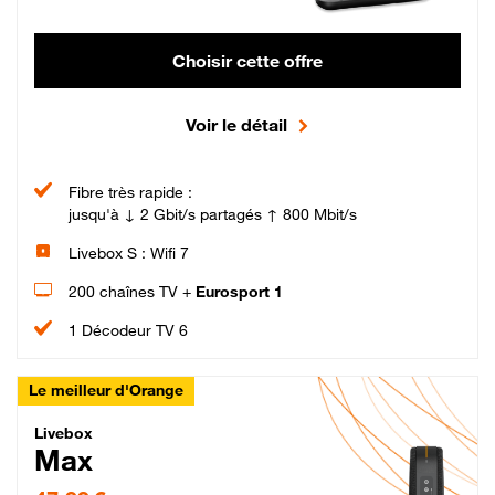
Choisir cette offre
Voir le détail
Fibre très rapide :
jusqu'à ↓ 2 Gbit/s partagés ↑ 800 Mbit/s
Livebox S : Wifi 7
200 chaînes TV +
Eurosport 1
1 Décodeur TV 6
Le meilleur d'Orange
Livebox Max Fibre
Livebox
Max
47,99 € par mois pendant 12 mois puis 57,99 € par mois, Engagement 12 moi