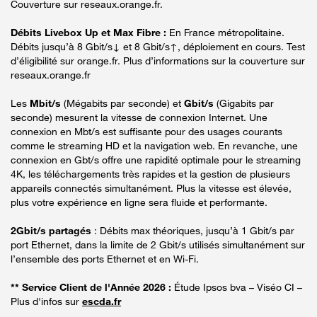
Couverture sur reseaux.orange.fr.
Débits Livebox Up et Max Fibre :
En France métropolitaine.
Débits jusqu’à 8 Gbit/s↓ et 8 Gbit/s↑, déploiement en cours. Test
d’éligibilité sur orange.fr. Plus d’informations sur la couverture sur
reseaux.orange.fr
Les
Mbit/s
(Mégabits par seconde) et
Gbit/s
(Gigabits par
seconde) mesurent la vitesse de connexion Internet. Une
connexion en Mbt/s est suffisante pour des usages courants
comme le streaming HD et la navigation web. En revanche, une
connexion en Gbt/s offre une rapidité optimale pour le streaming
4K, les téléchargements très rapides et la gestion de plusieurs
appareils connectés simultanément. Plus la vitesse est élevée,
plus votre expérience en ligne sera fluide et performante.
2Gbit/s partagés
: Débits max théoriques, jusqu’à 1 Gbit/s par
port Ethernet, dans la limite de 2 Gbit/s utilisés simultanément sur
l’ensemble des ports Ethernet et en Wi-Fi.
** Service Client de l'Année 2026 :
Étude Ipsos bva – Viséo CI –
Plus d'infos sur
escda.fr