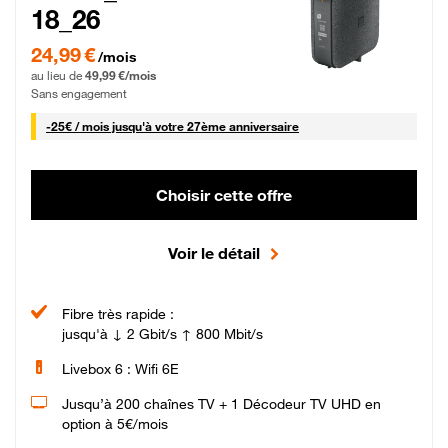
18_26
24,99 € par mois pendant 0 mois puis 49,99 € par mois, Sans engagement
24,99 €
/mois
au lieu de
49,99 €/mois
Sans engagement
25 € par mois
-
25€ / mois
jusqu'à votre 27ème anniversaire
Choisir cette offre
Voir le détail
Fibre très rapide :
jusqu'à ↓ 2 Gbit/s ↑ 800 Mbit/s
Livebox 6 : Wifi 6E
Jusqu’à 200 chaînes TV + 1 Décodeur TV UHD en
option à 5€/mois