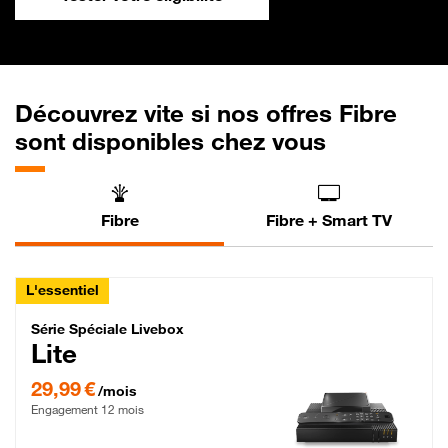
Découvrez vite si nos offres Fibre
sont disponibles chez vous
Fibre
Fibre + Smart TV
L'essentiel
Série Spéciale Livebox Lite Fibre
Série Spéciale Livebox
Lite
29,99 € par mois , Engagement 12 mois
29,99 €
/mois
Engagement 12 mois