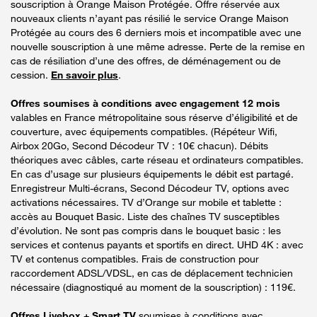
souscription à Orange Maison Protégée. Offre réservée aux
nouveaux clients n’ayant pas résilié le service Orange Maison
Protégée au cours des 6 derniers mois et incompatible avec une
nouvelle souscription à une même adresse. Perte de la remise en
cas de résiliation d’une des offres, de déménagement ou de
cession.
En savoir plus
.
Offres soumises à conditions avec engagement 12 mois
valables en France métropolitaine sous réserve d’éligibilité et de
couverture, avec équipements compatibles. (Répéteur Wifi,
Airbox 20Go, Second Décodeur TV : 10€ chacun). Débits
théoriques avec câbles, carte réseau et ordinateurs compatibles.
En cas d’usage sur plusieurs équipements le débit est partagé.
Enregistreur Multi-écrans, Second Décodeur TV, options avec
activations nécessaires. TV d’Orange sur mobile et tablette :
accès au Bouquet Basic. Liste des chaînes TV susceptibles
d’évolution. Ne sont pas compris dans le bouquet basic : les
services et contenus payants et sportifs en direct. UHD 4K : avec
TV et contenus compatibles. Frais de construction pour
raccordement ADSL/VDSL, en cas de déplacement technicien
nécessaire (diagnostiqué au moment de la souscription) : 119€.
Offres Livebox + Smart TV
soumises à conditions avec