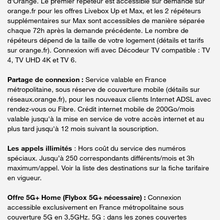
d'Orange. Le premier répéteur est accessible sur demande sur
orange.fr pour les offres Livebox Up et Max, et les 2 répéteurs
supplémentaires sur Max sont accessibles de manière séparée
chaque 72h après la demande précédente. Le nombre de
répéteurs dépend de la taille de votre logement (détails et tarifs
sur orange.fr). Connexion wifi avec Décodeur TV compatible : TV
4, TV UHD 4K et TV 6.
Partage de connexion :
Service valable en France
métropolitaine, sous réserve de couverture mobile (détails sur
réseaux.orange.fr), pour les nouveaux clients Internet ADSL avec
rendez-vous ou Fibre. Crédit internet mobile de 200Go/mois
valable jusqu'à la mise en service de votre accès internet et au
plus tard jusqu'à 12 mois suivant la souscription.
Les appels illimités
: Hors coût du service des numéros
spéciaux. Jusqu’à 250 correspondants différents/mois et 3h
maximum/appel. Voir la liste des destinations sur la fiche tarifaire
en vigueur.
Offre 5G+ Home (Flybox 5G+ nécessaire) :
Connexion
accessible exclusivement en France métropolitaine sous
couverture 5G en 3,5GHz. 5G : dans les zones couvertes