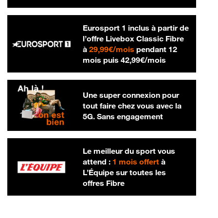
Eurosport 1 inclus à partir de
l’offre Livebox Classic Fibre
29,99 € par mois
à
29,99€/mois
pendant 12
42,99 € par m
mois puis
42,99€/mois
Une super connexion pour
tout faire chez vous avec la
5G. Sans engagement
Le meilleur du sport vous
attend :
1 mois offert
à
L’Équipe sur toutes les
offres Fibre