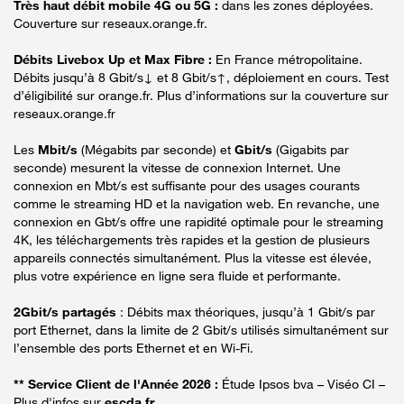
Très haut débit mobile 4G ou 5G :
dans les zones déployées.
Couverture sur reseaux.orange.fr.
Débits Livebox Up et Max Fibre :
En France métropolitaine.
Débits jusqu’à 8 Gbit/s↓ et 8 Gbit/s↑, déploiement en cours. Test
d’éligibilité sur orange.fr. Plus d’informations sur la couverture sur
reseaux.orange.fr
Les
Mbit/s
(Mégabits par seconde) et
Gbit/s
(Gigabits par
seconde) mesurent la vitesse de connexion Internet. Une
connexion en Mbt/s est suffisante pour des usages courants
comme le streaming HD et la navigation web. En revanche, une
connexion en Gbt/s offre une rapidité optimale pour le streaming
4K, les téléchargements très rapides et la gestion de plusieurs
appareils connectés simultanément. Plus la vitesse est élevée,
plus votre expérience en ligne sera fluide et performante.
2Gbit/s partagés
: Débits max théoriques, jusqu’à 1 Gbit/s par
port Ethernet, dans la limite de 2 Gbit/s utilisés simultanément sur
l’ensemble des ports Ethernet et en Wi-Fi.
** Service Client de l'Année 2026 :
Étude Ipsos bva – Viséo CI –
Plus d'infos sur
escda.fr