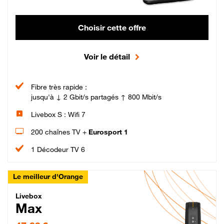
Choisir cette offre
Voir le détail
Fibre très rapide :
jusqu'à ↓ 2 Gbit/s partagés ↑ 800 Mbit/s
Livebox S : Wifi 7
200 chaînes TV +
Eurosport 1
1 Décodeur TV 6
Le meilleur d'Orange
Livebox Max Fibre
Livebox
Max
47,99 € par mois pendant 12 mois puis 57,99 € par mois, Engagement 12 moi