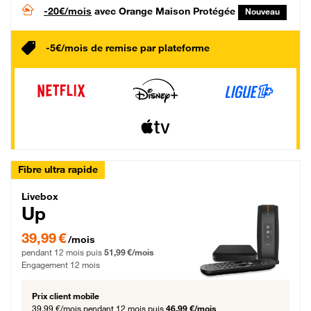
-20€/mois
avec Orange Maison Protégée
Nouveau
-5€/mois de remise par plateforme
Fibre ultra rapide
Livebox Up Fibre
Livebox
Up
39,99 € par mois pendant 12 mois puis 51,99 € par mois, Engagement 12 moi
39,99 €
/mois
pendant 12 mois puis
51,99 €/mois
Engagement 12 mois
Prix client mobile
39,99 €/mois
pendant 12 mois puis
46,99 €/mois