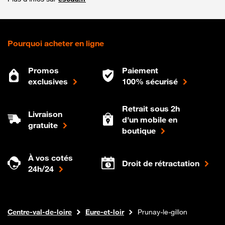
Pourquoi acheter en ligne
Promos
Paiement
exclusives
100% sécurisé
Retrait sous 2h
Livraison
d'un mobile en
gratuite
boutique
À vos cotés
Droit de rétractation
24h/24
Internet fibre
Boutique Orange
Centre-val-de-loire
Eure-et-loir
Prunay-le-gillon