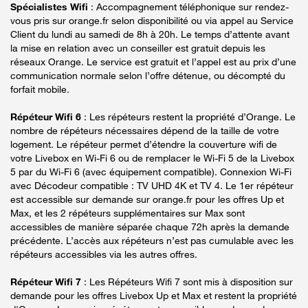
Spécialistes Wifi
: Accompagnement téléphonique sur rendez-
vous pris sur orange.fr selon disponibilité ou via appel au Service
Client du lundi au samedi de 8h à 20h. Le temps d’attente avant
la mise en relation avec un conseiller est gratuit depuis les
réseaux Orange. Le service est gratuit et l’appel est au prix d’une
communication normale selon l’offre détenue, ou décompté du
forfait mobile.
Répéteur Wifi 6
: Les répéteurs restent la propriété d’Orange. Le
nombre de répéteurs nécessaires dépend de la taille de votre
logement. Le répéteur permet d’étendre la couverture wifi de
votre Livebox en Wi-Fi 6 ou de remplacer le Wi-Fi 5 de la Livebox
5 par du Wi-Fi 6 (avec équipement compatible). Connexion Wi-Fi
avec Décodeur compatible : TV UHD 4K et TV 4. Le 1er répéteur
est accessible sur demande sur orange.fr pour les offres Up et
Max, et les 2 répéteurs supplémentaires sur Max sont
accessibles de manière séparée chaque 72h après la demande
précédente. L’accès aux répéteurs n’est pas cumulable avec les
répéteurs accessibles via les autres offres.
Répéteur Wifi 7
: Les Répéteurs Wifi 7 sont mis à disposition sur
demande pour les offres Livebox Up et Max et restent la propriété