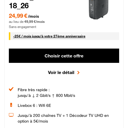
18_26
24,99 € par mois pendant 0 mois puis 49,99 € par mois, Sans engagement
24,99 €
/mois
au lieu de
49,99 €/mois
Sans engagement
25 € par mois
-
25€ / mois
jusqu'à votre 27ème anniversaire
Choisir cette offre
Voir le détail
Fibre très rapide :
jusqu'à ↓ 2 Gbit/s ↑ 800 Mbit/s
Livebox 6 : Wifi 6E
Jusqu’à 200 chaînes TV + 1 Décodeur TV UHD en
option à 5€/mois