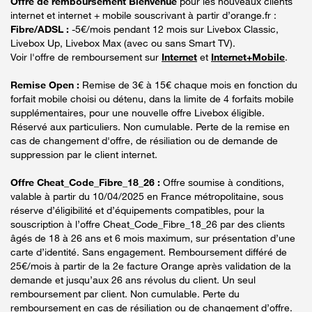
Offre de remboursement Bienvenue
pour les nouveaux clients
internet et internet + mobile souscrivant à partir d’orange.fr :
Fibre/ADSL :
-5€/mois pendant 12 mois sur Livebox Classic,
Livebox Up, Livebox Max (avec ou sans Smart TV).
Voir l'offre de remboursement sur
Internet
et
Internet+Mobile
.
Remise Open :
Remise de 3€ à 15€ chaque mois en fonction du
forfait mobile choisi ou détenu, dans la limite de 4 forfaits mobile
supplémentaires, pour une nouvelle offre Livebox éligible.
Réservé aux particuliers. Non cumulable. Perte de la remise en
cas de changement d'offre, de résiliation ou de demande de
suppression par le client internet.
Offre Cheat_Code_Fibre_18_26 :
Offre soumise à conditions,
valable à partir du 10/04/2025 en France métropolitaine, sous
réserve d’éligibilité et d’équipements compatibles, pour la
souscription à l’offre Cheat_Code_Fibre_18_26 par des clients
âgés de 18 à 26 ans et 6 mois maximum, sur présentation d’une
carte d’identité. Sans engagement. Remboursement différé de
25€/mois à partir de la 2e facture Orange après validation de la
demande et jusqu’aux 26 ans révolus du client. Un seul
remboursement par client. Non cumulable. Perte du
remboursement en cas de résiliation ou de changement d’offre.