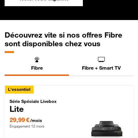
Découvrez vite si nos offres Fibre
sont disponibles chez vous
Fibre
Fibre + Smart TV
L'essentiel
Série Spéciale Livebox Lite Fibre
Série Spéciale Livebox
Lite
29,99 € par mois , Engagement 12 mois
29,99 €
/mois
Engagement 12 mois