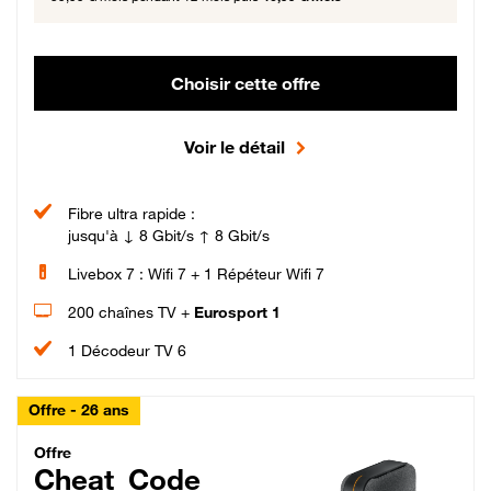
Choisir cette offre
Voir le détail
Fibre ultra rapide :
jusqu'à ↓ 8 Gbit/s ↑ 8 Gbit/s
Livebox 7 : Wifi 7 + 1 Répéteur Wifi 7
200 chaînes TV +
Eurosport 1
1 Décodeur TV 6
Offre - 26 ans
Cheat_Code Fibre_18_26
Offre
Cheat_Code