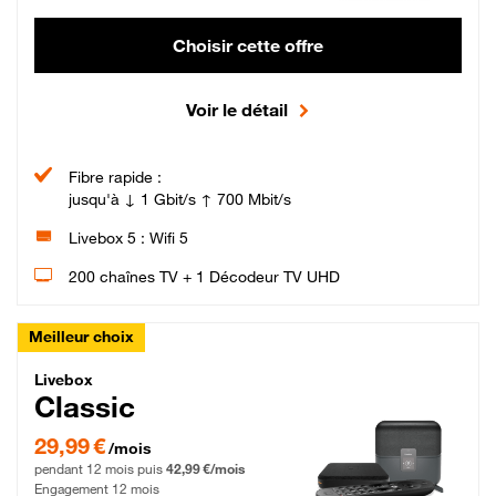
Choisir cette offre
Voir le détail
Fibre rapide :
jusqu'à ↓ 1 Gbit/s ↑ 700 Mbit/s
Livebox 5 : Wifi 5
200 chaînes TV + 1 Décodeur TV UHD
Meilleur choix
Livebox Classic Fibre
Livebox
Classic
29,99 € par mois pendant 12 mois puis 42,99 € par mois, Engagement 12 moi
29,99 €
/mois
pendant 12 mois puis
42,99 €/mois
Engagement 12 mois