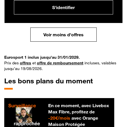
S'identifier
Voir moins d'offres
Eurosport 1 inclus jusqu'au 31/01/2029.
Prix des
offres
et
offre de remboursement
incluses, valables
jusqu’au 19/08/2026.
Les bons plans du moment
En ce moment, avec Livebox
Max Fibre, profitez de
20 € par mois
-
20€/mois
avec Orange
Maison Protégée