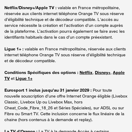
Netflix/Disney+/Apple TV :
valable en France métropolitaine,
réservée aux clients internet téléphone Orange TV sous réserve
d’éligibilité technique et de décodeur compatible. L'accès au
service nécessite la création et l'activation d'un compte auprès
de la plateforme. L’activation pourra également se faire avec les
identifiants habituels dans le cas d’un compte préexistant.
Ligue 1+ :
valable en France métropolitaine, réservée aux clients
internet téléphone Orange TV sous réserve d’éligibilité technique
et de décodeur compatible.
Conditions Spécifiques des options :
Netflix
,
Disney+
,
Apple
TV
et
Ligue 1+
Eurosport 1 inclus jusqu’au 31 janvier 2029 :
Pour toute
nouvelle souscription d’une offre Internet Orange éligible (Livebox
Classic, Livebox Up ou Livebox Max, hors
Cheat_Code_Fibre_18_26 et Séries Spéciales), sur ADSL ou sur
Fibre ou Smart TV. Cette inclusion concerne le flux linéaire de la
chaine (hors contenus à la demande et replay).
La TV d'Orange :
La TV à la demande Accès à certains