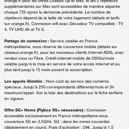
orange.fr pour les offres Livebox Up et Max, et les 2 répéteurs
supplémentaires sur Max sont accessibles de manière séparée
chaque 72h après la demande précédente. Le nombre de
répéteurs dépend de la taille de votre logement (détails et tarifs
sur orange.fr). Connexion wifi avec Décodeur TV compatible : TV
4, TV UHD 4K et TV 6.
Partage de connexion :
Service valable en France
métropolitaine, sous réserve de couverture mobile (détails sur
réseaux.orange.fr), pour les nouveaux clients Internet ADSL avec
rendez-vous ou Fibre. Crédit internet mobile de 200Go/mois
valable jusqu'à la mise en service de votre accès internet et au
plus tard jusqu'à 12 mois suivant la souscription.
Les appels illimités
: Hors coût du service des numéros
spéciaux. Jusqu’à 250 correspondants différents/mois et 3h
maximum/appel. Voir la liste des destinations sur la fiche tarifaire
en vigueur.
Offre 5G+ Home (Flybox 5G+ nécessaire) :
Connexion
accessible exclusivement en France métropolitaine sous
couverture 5G en 3,5GHz. 5G : dans les zones couvertes
(déploiement en cours). Frais d’activation : 29€. Jusqu’à 1,5