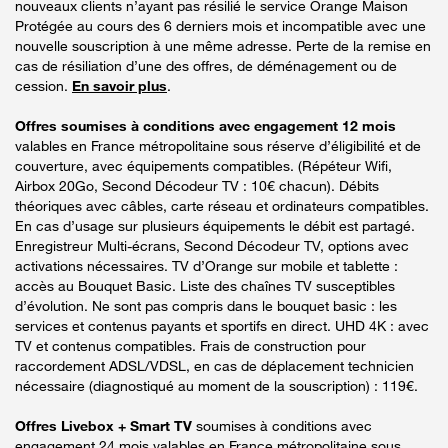
nouveaux clients n’ayant pas résilié le service Orange Maison
Protégée au cours des 6 derniers mois et incompatible avec une
nouvelle souscription à une même adresse. Perte de la remise en
cas de résiliation d’une des offres, de déménagement ou de
cession.
En savoir plus
.
Offres soumises à conditions avec engagement 12 mois
valables en France métropolitaine sous réserve d’éligibilité et de
couverture, avec équipements compatibles. (Répéteur Wifi,
Airbox 20Go, Second Décodeur TV : 10€ chacun). Débits
théoriques avec câbles, carte réseau et ordinateurs compatibles.
En cas d’usage sur plusieurs équipements le débit est partagé.
Enregistreur Multi-écrans, Second Décodeur TV, options avec
activations nécessaires. TV d’Orange sur mobile et tablette :
accès au Bouquet Basic. Liste des chaînes TV susceptibles
d’évolution. Ne sont pas compris dans le bouquet basic : les
services et contenus payants et sportifs en direct. UHD 4K : avec
TV et contenus compatibles. Frais de construction pour
raccordement ADSL/VDSL, en cas de déplacement technicien
nécessaire (diagnostiqué au moment de la souscription) : 119€.
Offres Livebox + Smart TV
soumises à conditions avec
engagement 24 mois valables en France métropolitaine sous