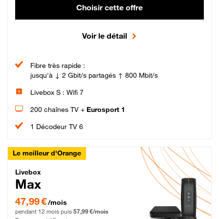
Choisir cette offre
Voir le détail
Fibre très rapide :
jusqu'à ↓ 2 Gbit/s partagés ↑ 800 Mbit/s
Livebox S : Wifi 7
200 chaînes TV +
Eurosport 1
1 Décodeur TV 6
Le meilleur d'Orange
Livebox Max Fibre
Livebox
Max
47,99 € par mois pendant 12 mois puis 57,99 € par mois, Engagement 12 moi
47,99 €
/mois
pendant 12 mois puis
57,99 €/mois