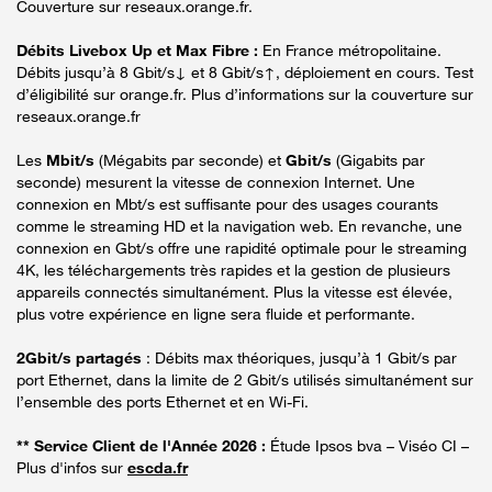
Couverture sur reseaux.orange.fr.
Débits Livebox Up et Max Fibre :
En France métropolitaine.
Débits jusqu’à 8 Gbit/s↓ et 8 Gbit/s↑, déploiement en cours. Test
d’éligibilité sur orange.fr. Plus d’informations sur la couverture sur
reseaux.orange.fr
Les
Mbit/s
(Mégabits par seconde) et
Gbit/s
(Gigabits par
seconde) mesurent la vitesse de connexion Internet. Une
connexion en Mbt/s est suffisante pour des usages courants
comme le streaming HD et la navigation web. En revanche, une
connexion en Gbt/s offre une rapidité optimale pour le streaming
4K, les téléchargements très rapides et la gestion de plusieurs
appareils connectés simultanément. Plus la vitesse est élevée,
plus votre expérience en ligne sera fluide et performante.
2Gbit/s partagés
: Débits max théoriques, jusqu’à 1 Gbit/s par
port Ethernet, dans la limite de 2 Gbit/s utilisés simultanément sur
l’ensemble des ports Ethernet et en Wi-Fi.
** Service Client de l'Année 2026 :
Étude Ipsos bva – Viséo CI –
Plus d'infos sur
escda.fr