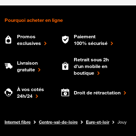
Pourquoi acheter en ligne
Promos
Paiement
exclusives
100% sécurisé
Retrait sous 2h
Livraison
d'un mobile en
gratuite
boutique
À vos cotés
Droit de rétractation
24h/24
Boutique Orange
Internet fibre
Centre-val-de-loire
Eure-et-loir
Jouy