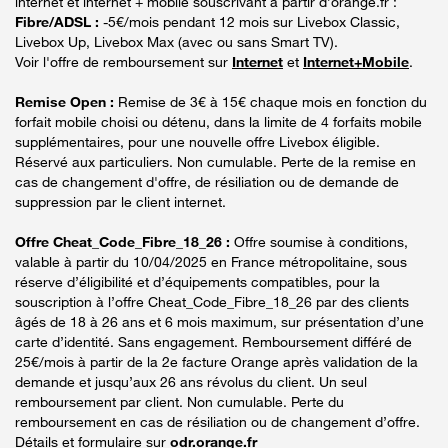
internet et internet + mobile souscrivant à partir d’orange.fr :
Fibre/ADSL :
-5€/mois pendant 12 mois sur Livebox Classic,
Livebox Up, Livebox Max (avec ou sans Smart TV).
Voir l'offre de remboursement sur
Internet
et
Internet+Mobile
.
Remise Open :
Remise de 3€ à 15€ chaque mois en fonction du
forfait mobile choisi ou détenu, dans la limite de 4 forfaits mobile
supplémentaires, pour une nouvelle offre Livebox éligible.
Réservé aux particuliers. Non cumulable. Perte de la remise en
cas de changement d'offre, de résiliation ou de demande de
suppression par le client internet.
Offre Cheat_Code_Fibre_18_26 :
Offre soumise à conditions,
valable à partir du 10/04/2025 en France métropolitaine, sous
réserve d’éligibilité et d’équipements compatibles, pour la
souscription à l’offre Cheat_Code_Fibre_18_26 par des clients
âgés de 18 à 26 ans et 6 mois maximum, sur présentation d’une
carte d’identité. Sans engagement. Remboursement différé de
25€/mois à partir de la 2e facture Orange après validation de la
demande et jusqu’aux 26 ans révolus du client. Un seul
remboursement par client. Non cumulable. Perte du
remboursement en cas de résiliation ou de changement d’offre.
Détails et formulaire sur
odr.orange.fr