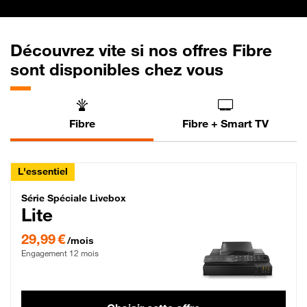
Découvrez vite si nos offres Fibre
sont disponibles chez vous
Fibre
Fibre + Smart TV
L'essentiel
Série Spéciale Livebox Lite Fibre
Série Spéciale Livebox
Lite
29,99 € par mois , Engagement 12 mois
29,99 €
/mois
Engagement 12 mois