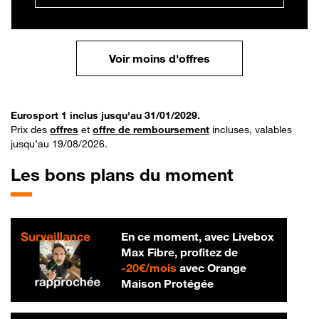
Voir moins d'offres
Eurosport 1 inclus jusqu'au 31/01/2029.
Prix des
offres
et
offre de remboursement
incluses, valables
jusqu’au 19/08/2026.
Les bons plans du moment
En ce moment, avec Livebox
Max Fibre, profitez de
20 € par mois
-
20€/mois
avec Orange
Maison Protégée