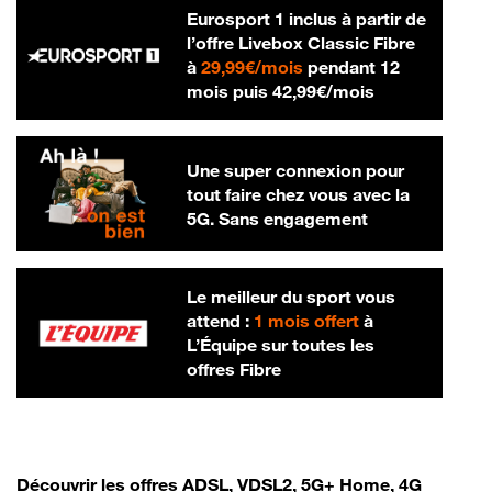
Eurosport 1 inclus à partir de
l’offre Livebox Classic Fibre
29,99 € par mois
à
29,99€/mois
pendant 12
42,99 € par m
mois puis
42,99€/mois
Une super connexion pour
tout faire chez vous avec la
5G. Sans engagement
Le meilleur du sport vous
attend :
1 mois offert
à
L’Équipe sur toutes les
offres Fibre
Découvrir les offres ADSL, VDSL2, 5G+ Home, 4G