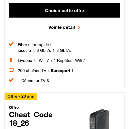
Choisir cette offre
Voir le détail
Fibre ultra rapide :
jusqu'à ↓ 8 Gbit/s ↑ 8 Gbit/s
Livebox 7 : Wifi 7 + 1 Répéteur Wifi 7
200 chaînes TV +
Eurosport 1
1 Décodeur TV 6
Offre - 26 ans
Cheat_Code Fibre_18_26
Offre
Cheat_Code
18_26