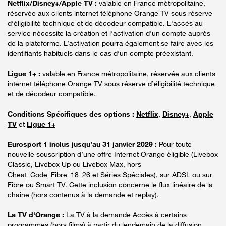
Netflix/Disney+/Apple TV :
valable en France métropolitaine,
réservée aux clients internet téléphone Orange TV sous réserve
d’éligibilité technique et de décodeur compatible. L'accès au
service nécessite la création et l'activation d'un compte auprès
de la plateforme. L’activation pourra également se faire avec les
identifiants habituels dans le cas d’un compte préexistant.
Ligue 1+ :
valable en France métropolitaine, réservée aux clients
internet téléphone Orange TV sous réserve d’éligibilité technique
et de décodeur compatible.
Conditions Spécifiques des options :
Netflix
,
Disney+
,
Apple
TV
et
Ligue 1+
Eurosport 1 inclus jusqu’au 31 janvier 2029 :
Pour toute
nouvelle souscription d’une offre Internet Orange éligible (Livebox
Classic, Livebox Up ou Livebox Max, hors
Cheat_Code_Fibre_18_26 et Séries Spéciales), sur ADSL ou sur
Fibre ou Smart TV. Cette inclusion concerne le flux linéaire de la
chaine (hors contenus à la demande et replay).
La TV d'Orange :
La TV à la demande Accès à certains
programmes (hors films) à partir du lendemain de la diffusion