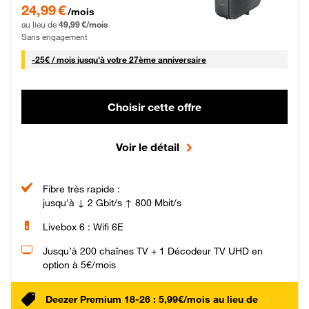
24,99 € par mois pendant 0 mois puis 49,99 € par mois, Sans engagement
24,99 €
/mois
au lieu de
49,99 €/mois
Sans engagement
25 € par mois
-
25€ / mois
jusqu'à votre 27ème anniversaire
Choisir cette offre
Voir le détail
Fibre très rapide :
jusqu'à ↓ 2 Gbit/s ↑ 800 Mbit/s
Livebox 6 : Wifi 6E
Jusqu’à 200 chaînes TV + 1 Décodeur TV UHD en
option à 5€/mois
Deezer Premium 18-26 : 5,99€/mois au lieu de