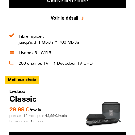
Choisir cette offre
Voir le détail
Fibre rapide :
jusqu'à ↓ 1 Gbit/s ↑ 700 Mbit/s
Livebox 5 : Wifi 5
200 chaînes TV + 1 Décodeur TV UHD
Meilleur choix
Livebox Classic Fibre
Livebox
Classic
29,99 € par mois pendant 12 mois puis 42,99 € par mois, Engagement 12 moi
29,99 €
/mois
pendant 12 mois puis
42,99 €/mois
Engagement 12 mois