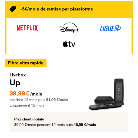
-5€/mois de remise par plateforme
Fibre ultra rapide
Livebox Up Fibre
Livebox
Up
39,99 € par mois pendant 12 mois puis 51,99 € par mois, Engagement 12 moi
39,99 €
/mois
pendant 12 mois puis
51,99 €/mois
Engagement 12 mois
Prix client mobile
39,99 €/mois
pendant 12 mois puis
46,99 €/mois