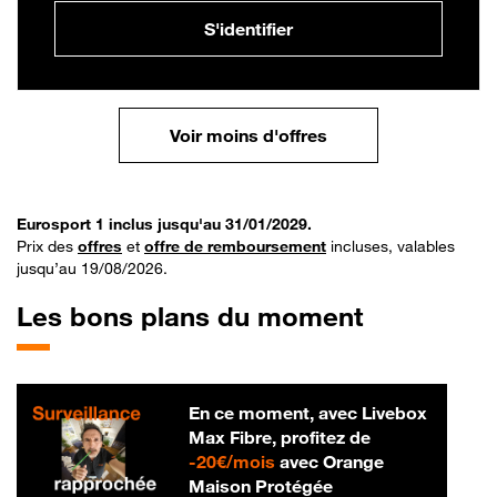
S'identifier
Voir moins d'offres
Eurosport 1 inclus jusqu'au 31/01/2029.
Prix des
offres
et
offre de remboursement
incluses, valables
jusqu’au 19/08/2026.
Les bons plans du moment
En ce moment, avec Livebox
Max Fibre, profitez de
20 € par mois
-
20€/mois
avec Orange
Maison Protégée