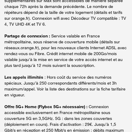
supplémentaires sur Max sont accessibles de manière séparée
chaque 72h après la demande précédente. Le nombre de
répéteurs dépend de la taille de votre logement (détails et tarifs
sur orange.fr). Connexion wifi avec Décodeur TV compatible : TV
4, TV UHD 4K et TV 6.
Partage de connexion :
Service valable en France
métropolitaine, sous réserve de couverture mobile (détails sur
réseaux.orange.fr), pour les nouveaux clients Internet ADSL avec
rendez-vous ou Fibre. Crédit internet mobile de 200Go/mois
valable jusqu'à la mise en service de votre accès internet et au
plus tard jusqu'à 12 mois suivant la souscription.
Les appels illimités
: Hors coût du service des numéros
spéciaux. Jusqu’à 250 correspondants différents/mois et 3h
maximum/appel. Voir la liste des destinations sur la fiche tarifaire
en vigueur.
Offre 5G+ Home (Flybox 5G+ nécessaire) :
Connexion
accessible exclusivement en France métropolitaine sous
couverture 5G en 3,5GHz. 5G : dans les zones couvertes
(déploiement en cours). Frais d’activation : 29€. Jusqu’à 1,5
Gbit/s en réception et 250 Mbit/s en émission : débits maximum