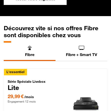
Découvrez vite si nos offres Fibre
sont disponibles chez vous
Fibre
Fibre + Smart TV
L'essentiel
Série Spéciale Livebox Lite Fibre
Série Spéciale Livebox
Lite
29,99 € par mois , Engagement 12 mois
29,99 €
/mois
Engagement 12 mois