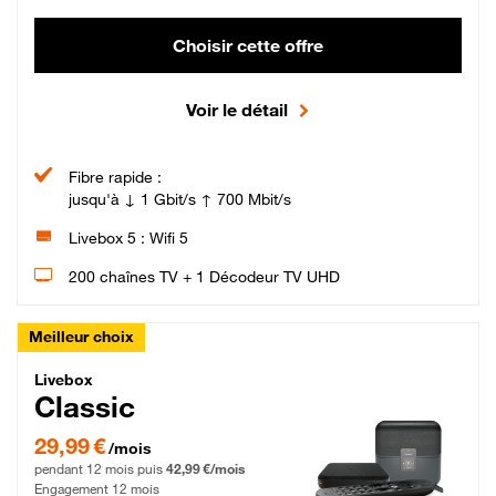
Choisir cette offre
Voir le détail
Fibre rapide :
jusqu'à ↓ 1 Gbit/s ↑ 700 Mbit/s
Livebox 5 : Wifi 5
200 chaînes TV + 1 Décodeur TV UHD
Meilleur choix
Livebox Classic Fibre
Livebox
Classic
29,99 € par mois pendant 12 mois puis 42,99 € par mois, Engagement 12 moi
29,99 €
/mois
pendant 12 mois puis
42,99 €/mois
Engagement 12 mois