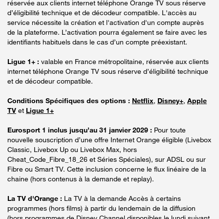
réservée aux clients internet téléphone Orange TV sous réserve
d’éligibilité technique et de décodeur compatible. L'accès au
service nécessite la création et l'activation d'un compte auprès
de la plateforme. L’activation pourra également se faire avec les
identifiants habituels dans le cas d’un compte préexistant.
Ligue 1+ :
valable en France métropolitaine, réservée aux clients
internet téléphone Orange TV sous réserve d’éligibilité technique
et de décodeur compatible.
Conditions Spécifiques des options :
Netflix
,
Disney+
,
Apple
TV
et
Ligue 1+
Eurosport 1 inclus jusqu’au 31 janvier 2029 :
Pour toute
nouvelle souscription d’une offre Internet Orange éligible (Livebox
Classic, Livebox Up ou Livebox Max, hors
Cheat_Code_Fibre_18_26 et Séries Spéciales), sur ADSL ou sur
Fibre ou Smart TV. Cette inclusion concerne le flux linéaire de la
chaine (hors contenus à la demande et replay).
La TV d'Orange :
La TV à la demande Accès à certains
programmes (hors films) à partir du lendemain de la diffusion
(hors programmes de Disney Channel disponibles le lundi suivant