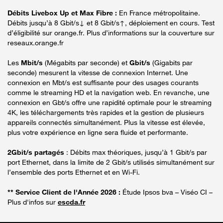
Débits Livebox Up et Max Fibre :
En France métropolitaine.
Débits jusqu’à 8 Gbit/s↓ et 8 Gbit/s↑, déploiement en cours. Test
d’éligibilité sur orange.fr. Plus d’informations sur la couverture sur
reseaux.orange.fr
Les
Mbit/s
(Mégabits par seconde) et
Gbit/s
(Gigabits par
seconde) mesurent la vitesse de connexion Internet. Une
connexion en Mbt/s est suffisante pour des usages courants
comme le streaming HD et la navigation web. En revanche, une
connexion en Gbt/s offre une rapidité optimale pour le streaming
4K, les téléchargements très rapides et la gestion de plusieurs
appareils connectés simultanément. Plus la vitesse est élevée,
plus votre expérience en ligne sera fluide et performante.
2Gbit/s partagés
: Débits max théoriques, jusqu’à 1 Gbit/s par
port Ethernet, dans la limite de 2 Gbit/s utilisés simultanément sur
l’ensemble des ports Ethernet et en Wi-Fi.
** Service Client de l'Année 2026 :
Étude Ipsos bva – Viséo CI –
Plus d'infos sur
escda.fr