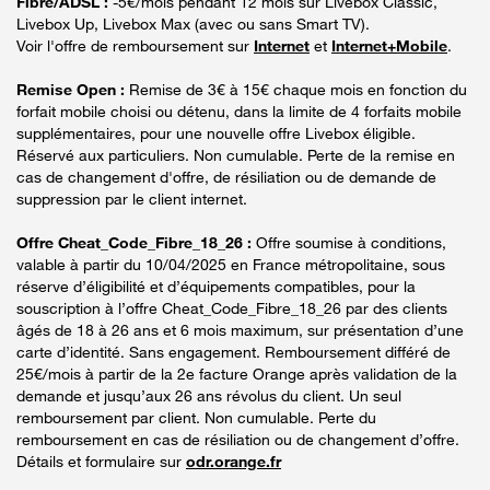
Fibre/ADSL :
-5€/mois pendant 12 mois sur Livebox Classic,
Livebox Up, Livebox Max (avec ou sans Smart TV).
Voir l'offre de remboursement sur
Internet
et
Internet+Mobile
.
Remise Open :
Remise de 3€ à 15€ chaque mois en fonction du
forfait mobile choisi ou détenu, dans la limite de 4 forfaits mobile
supplémentaires, pour une nouvelle offre Livebox éligible.
Réservé aux particuliers. Non cumulable. Perte de la remise en
cas de changement d'offre, de résiliation ou de demande de
suppression par le client internet.
Offre Cheat_Code_Fibre_18_26 :
Offre soumise à conditions,
valable à partir du 10/04/2025 en France métropolitaine, sous
réserve d’éligibilité et d’équipements compatibles, pour la
souscription à l’offre Cheat_Code_Fibre_18_26 par des clients
âgés de 18 à 26 ans et 6 mois maximum, sur présentation d’une
carte d’identité. Sans engagement. Remboursement différé de
25€/mois à partir de la 2e facture Orange après validation de la
demande et jusqu’aux 26 ans révolus du client. Un seul
remboursement par client. Non cumulable. Perte du
remboursement en cas de résiliation ou de changement d’offre.
Détails et formulaire sur
odr.orange.fr