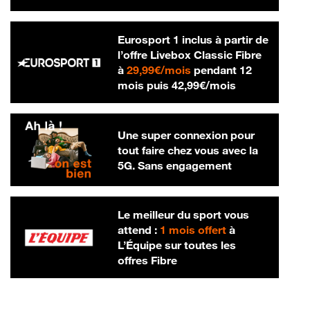
Eurosport 1 inclus à partir de
l’offre Livebox Classic Fibre
29,99 € par mois
à
29,99€/mois
pendant 12
42,99 € par m
mois puis
42,99€/mois
Une super connexion pour
tout faire chez vous avec la
5G. Sans engagement
Le meilleur du sport vous
attend :
1 mois offert
à
L’Équipe sur toutes les
offres Fibre