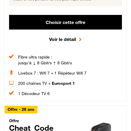
Choisir cette offre
Voir le détail
Fibre ultra rapide :
jusqu'à ↓ 8 Gbit/s ↑ 8 Gbit/s
Livebox 7 : Wifi 7 + 1 Répéteur Wifi 7
200 chaînes TV +
Eurosport 1
1 Décodeur TV 6
Offre - 26 ans
Cheat_Code Fibre_18_26
Offre
Cheat_Code