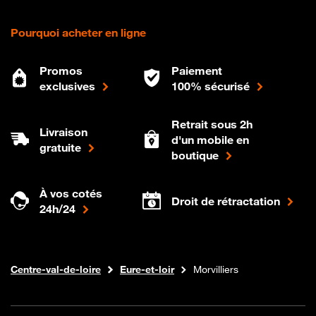
Pourquoi acheter en ligne
Promos
Paiement
exclusives
100% sécurisé
Retrait sous 2h
Livraison
d'un mobile en
gratuite
boutique
À vos cotés
Droit de rétractation
24h/24
Internet fibre
Boutique Orange
Centre-val-de-loire
Eure-et-loir
Morvilliers