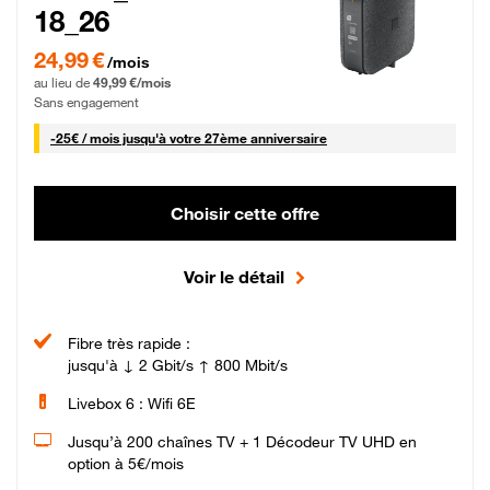
18_26
24,99 € par mois pendant 0 mois puis 49,99 € par mois, Sans engagement
24,99 €
/mois
au lieu de
49,99 €/mois
Sans engagement
25 € par mois
-
25€ / mois
jusqu'à votre 27ème anniversaire
Choisir cette offre
Voir le détail
Fibre très rapide :
jusqu'à ↓ 2 Gbit/s ↑ 800 Mbit/s
Livebox 6 : Wifi 6E
Jusqu’à 200 chaînes TV + 1 Décodeur TV UHD en
option à 5€/mois