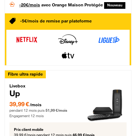
-20€/mois
avec Orange Maison Protégée
Nouveau
-5€/mois de remise par plateforme
Fibre ultra rapide
Livebox Up Fibre
Livebox
Up
39,99 € par mois pendant 12 mois puis 51,99 € par mois, Engagement 12 moi
39,99 €
/mois
pendant 12 mois puis
51,99 €/mois
Engagement 12 mois
Prix client mobile
39,99 €/mois
pendant 12 mois puis
46,99 €/mois