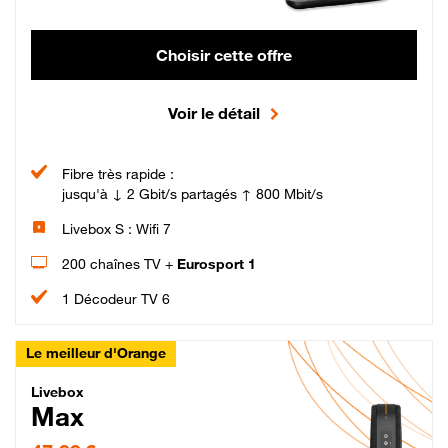
Choisir cette offre
Voir le détail
Fibre très rapide :
jusqu'à ↓ 2 Gbit/s partagés ↑ 800 Mbit/s
Livebox S : Wifi 7
200 chaînes TV +
Eurosport 1
1 Décodeur TV 6
Le meilleur d'Orange
Livebox Max Fibre
Livebox
Max
47,99 € par mois pendant 12 mois puis 57,99 € par mois, Engagement 12 moi