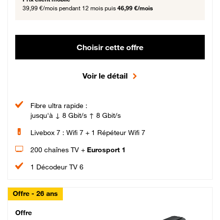
39,99 €/mois
pendant 12 mois puis
46,99 €/mois
Choisir cette offre
Voir le détail
Fibre ultra rapide :
jusqu'à ↓ 8 Gbit/s ↑ 8 Gbit/s
Livebox 7 : Wifi 7 + 1 Répéteur Wifi 7
200 chaînes TV +
Eurosport 1
1 Décodeur TV 6
Offre - 26 ans
Cheat_Code Fibre_18_26
Offre