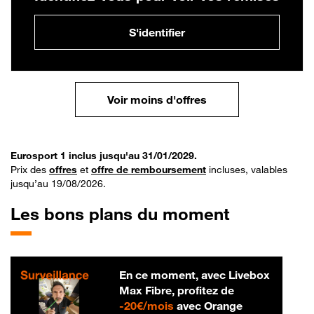
S'identifier
Voir moins d'offres
Eurosport 1 inclus jusqu'au 31/01/2029.
Prix des
offres
et
offre de remboursement
incluses, valables
jusqu’au 19/08/2026.
Les bons plans du moment
En ce moment, avec Livebox
Max Fibre, profitez de
20 € par mois
-
20€/mois
avec Orange