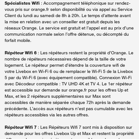
Spécialistes Wifi
: Accompagnement téléphonique sur rendez-
vous pris sur orange.fr selon disponibilité ou via appel au Service
Client du lundi au samedi de 8h à 20h. Le temps d’attente avant
la mise en relation avec un conseiller est gratuit depuis les
réseaux Orange. Le service est gratuit et l’appel est au prix d’une
communication normale selon l’offre détenue, ou décompté du
forfait mobile.
Répéteur Wifi 6
: Les répéteurs restent la propriété d’Orange. Le
nombre de répéteurs nécessaires dépend de la taille de votre
logement. Le répéteur permet d’étendre la couverture wifi de
votre Livebox en Wi-Fi 6 ou de remplacer le Wi-Fi 5 de la Livebox
5 par du Wi-Fi 6 (avec équipement compatible). Connexion Wi-Fi
avec Décodeur compatible : TV UHD 4K et TV 4. Le 1er répéteur
est accessible sur demande sur orange.fr pour les offres Up et
Max, et les 2 répéteurs supplémentaires sur Max sont
accessibles de manière séparée chaque 72h après la demande
précédente. L’accès aux répéteurs n’est pas cumulable avec les
répéteurs accessibles via les autres offres.
Répéteur Wifi 7
: Les Répéteurs Wifi 7 sont mis à disposition sur
demande pour les offres Livebox Up et Max et restent la propriété