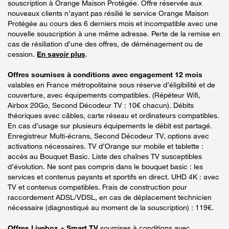
souscription à Orange Maison Protégée. Offre réservée aux
nouveaux clients n’ayant pas résilié le service Orange Maison
Protégée au cours des 6 derniers mois et incompatible avec une
nouvelle souscription à une même adresse. Perte de la remise en
cas de résiliation d’une des offres, de déménagement ou de
cession.
En savoir plus
.
Offres soumises à conditions avec engagement 12 mois
valables en France métropolitaine sous réserve d’éligibilité et de
couverture, avec équipements compatibles. (Répéteur Wifi,
Airbox 20Go, Second Décodeur TV : 10€ chacun). Débits
théoriques avec câbles, carte réseau et ordinateurs compatibles.
En cas d’usage sur plusieurs équipements le débit est partagé.
Enregistreur Multi-écrans, Second Décodeur TV, options avec
activations nécessaires. TV d’Orange sur mobile et tablette :
accès au Bouquet Basic. Liste des chaînes TV susceptibles
d’évolution. Ne sont pas compris dans le bouquet basic : les
services et contenus payants et sportifs en direct. UHD 4K : avec
TV et contenus compatibles. Frais de construction pour
raccordement ADSL/VDSL, en cas de déplacement technicien
nécessaire (diagnostiqué au moment de la souscription) : 119€.
Offres Livebox + Smart TV
soumises à conditions avec