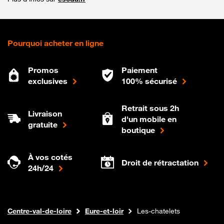
Pourquoi acheter en ligne
Promos
Paiement
exclusives
100% sécurisé
Retrait sous 2h
Livraison
d'un mobile en
gratuite
boutique
À vos cotés
Droit de rétractation
24h/24
Internet fibre
Boutique Orange
Centre-val-de-loire
Eure-et-loir
Les-chatelets