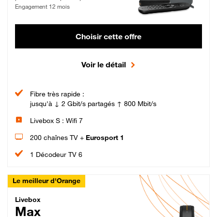
Engagement 12 mois
Choisir cette offre
Voir le détail
Fibre très rapide :
jusqu'à ↓ 2 Gbit/s partagés ↑ 800 Mbit/s
Livebox S : Wifi 7
200 chaînes TV +
Eurosport 1
1 Décodeur TV 6
Le meilleur d'Orange
Livebox Max Fibre
Livebox
Max