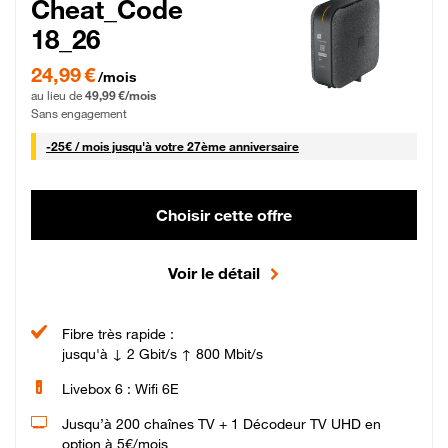
Cheat_Code
18_26
24,99 € par mois pendant 0 mois puis 49,99 € par mois, Sans engagement
24,99 €
/mois
au lieu de
49,99 €/mois
Sans engagement
25 € par mois
-
25€ / mois
jusqu'à votre 27ème anniversaire
Choisir cette offre
Voir le détail
Fibre très rapide :
jusqu'à ↓ 2 Gbit/s ↑ 800 Mbit/s
Livebox 6 : Wifi 6E
Jusqu’à 200 chaînes TV + 1 Décodeur TV UHD en
option à 5€/mois