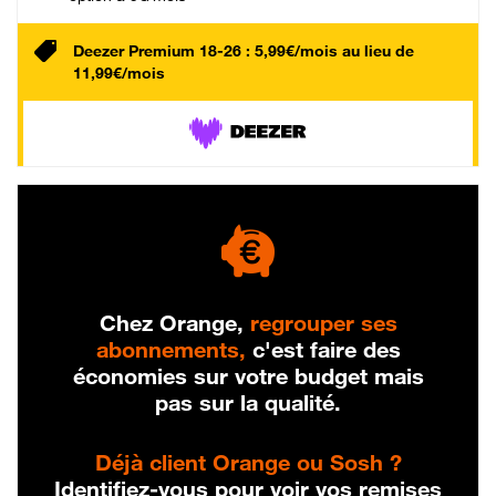
Deezer Premium 18-26 : 5,99€/mois au lieu de
11,99€/mois
Chez Orange,
regrouper ses
abonnements,
c'est faire des
économies sur votre budget mais
pas sur la qualité.
Déjà client Orange ou Sosh ?
Identifiez-vous pour voir vos remises