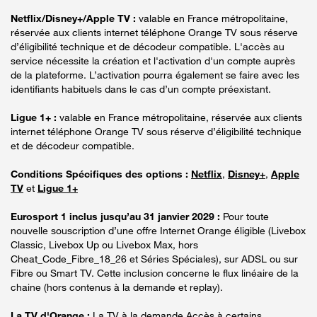
Netflix/Disney+/Apple TV :
valable en France métropolitaine,
réservée aux clients internet téléphone Orange TV sous réserve
d’éligibilité technique et de décodeur compatible. L'accès au
service nécessite la création et l'activation d'un compte auprès
de la plateforme. L’activation pourra également se faire avec les
identifiants habituels dans le cas d’un compte préexistant.
Ligue 1+ :
valable en France métropolitaine, réservée aux clients
internet téléphone Orange TV sous réserve d’éligibilité technique
et de décodeur compatible.
Conditions Spécifiques des options :
Netflix
,
Disney+
,
Apple
TV
et
Ligue 1+
Eurosport 1 inclus jusqu’au 31 janvier 2029 :
Pour toute
nouvelle souscription d’une offre Internet Orange éligible (Livebox
Classic, Livebox Up ou Livebox Max, hors
Cheat_Code_Fibre_18_26 et Séries Spéciales), sur ADSL ou sur
Fibre ou Smart TV. Cette inclusion concerne le flux linéaire de la
chaine (hors contenus à la demande et replay).
La TV d'Orange :
La TV à la demande Accès à certains