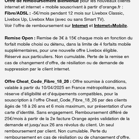
Offre de remboursement Bienvenue
pour les nouveaux clients
internet et internet + mobile souscrivant à partir d’orange.fr :
Fibre/ADSL :
-5€/mois pendant 12 mois sur Livebox Classic,
Livebox Up, Livebox Max (avec ou sans Smart TV).
Voir l'offre de remboursement sur
Internet
et
Internet+Mobile
.
Remise Open :
Remise de 3€ à 15€ chaque mois en fonction du
forfait mobile choisi ou détenu, dans la limite de 4 forfaits mobile
supplémentaires, pour une nouvelle offre Livebox éligible.
Réservé aux particuliers. Non cumulable. Perte de la remise en
cas de changement d'offre, de résiliation ou de demande de
suppression par le client internet.
Offre Cheat_Code_Fibre_18_26 :
Offre soumise à conditions,
valable à partir du 10/04/2025 en France métropolitaine, sous
réserve d’éligibilité et d’équipements compatibles, pour la
souscription à l’offre Cheat_Code_Fibre_18_26 par des clients
âgés de 18 à 26 ans et 6 mois maximum, sur présentation d’une
carte d’identité. Sans engagement. Remboursement différé de
25€/mois à partir de la 2e facture Orange après validation de la
demande et jusqu’aux 26 ans révolus du client. Un seul
remboursement par client. Non cumulable. Perte du
remboursement en cas de résiliation ou de changement d’offre.