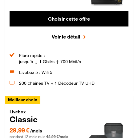
Choisir cette offre
Voir le détail
Fibre rapide :
jusqu'à ↓ 1 Gbit/s ↑ 700 Mbit/s
Livebox 5 : Wifi 5
200 chaînes TV + 1 Décodeur TV UHD
Meilleur choix
Livebox Classic Fibre
Livebox
Classic
29,99 € par mois pendant 12 mois puis 42,99 € par mois, Engagement 12 moi
29,99 €
/mois
pendant 12 mois puis
42,99 €/mois