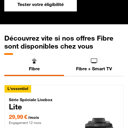
Tester votre éligibilité
Découvrez vite si nos offres Fibre
sont disponibles chez vous
Fibre
Fibre + Smart TV
L'essentiel
Série Spéciale Livebox Lite Fibre
Série Spéciale Livebox
Lite
29,99 € par mois , Engagement 12 mois
29,99 €
/mois
Engagement 12 mois