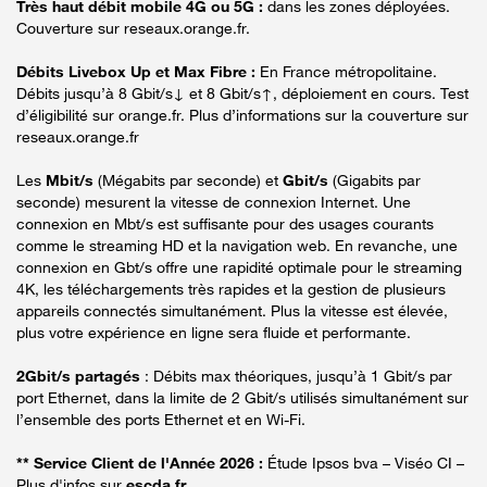
Très haut débit mobile 4G ou 5G :
dans les zones déployées.
Couverture sur reseaux.orange.fr.
Débits Livebox Up et Max Fibre :
En France métropolitaine.
Débits jusqu’à 8 Gbit/s↓ et 8 Gbit/s↑, déploiement en cours. Test
d’éligibilité sur orange.fr. Plus d’informations sur la couverture sur
reseaux.orange.fr
Les
Mbit/s
(Mégabits par seconde) et
Gbit/s
(Gigabits par
seconde) mesurent la vitesse de connexion Internet. Une
connexion en Mbt/s est suffisante pour des usages courants
comme le streaming HD et la navigation web. En revanche, une
connexion en Gbt/s offre une rapidité optimale pour le streaming
4K, les téléchargements très rapides et la gestion de plusieurs
appareils connectés simultanément. Plus la vitesse est élevée,
plus votre expérience en ligne sera fluide et performante.
2Gbit/s partagés
: Débits max théoriques, jusqu’à 1 Gbit/s par
port Ethernet, dans la limite de 2 Gbit/s utilisés simultanément sur
l’ensemble des ports Ethernet et en Wi-Fi.
** Service Client de l'Année 2026 :
Étude Ipsos bva – Viséo CI –
Plus d'infos sur
escda.fr