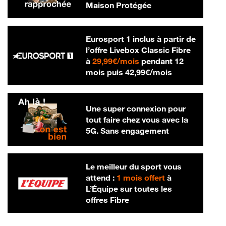
Maison Protégée
Eurosport 1 inclus à partir de
l’offre Livebox Classic Fibre
29,99 € par mois
à
29,99€/mois
pendant 12
42,99 € par m
mois puis
42,99€/mois
Une super connexion pour
tout faire chez vous avec la
5G. Sans engagement
Le meilleur du sport vous
attend :
1 mois offert
à
L’Équipe sur toutes les
offres Fibre