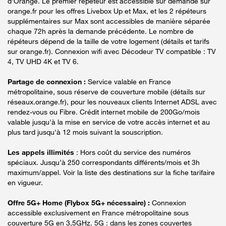
d'Orange. Le premier répéteur est accessible sur demande sur
orange.fr pour les offres Livebox Up et Max, et les 2 répéteurs
supplémentaires sur Max sont accessibles de manière séparée
chaque 72h après la demande précédente. Le nombre de
répéteurs dépend de la taille de votre logement (détails et tarifs
sur orange.fr). Connexion wifi avec Décodeur TV compatible : TV
4, TV UHD 4K et TV 6.
Partage de connexion :
Service valable en France
métropolitaine, sous réserve de couverture mobile (détails sur
réseaux.orange.fr), pour les nouveaux clients Internet ADSL avec
rendez-vous ou Fibre. Crédit internet mobile de 200Go/mois
valable jusqu'à la mise en service de votre accès internet et au
plus tard jusqu'à 12 mois suivant la souscription.
Les appels illimités
: Hors coût du service des numéros
spéciaux. Jusqu’à 250 correspondants différents/mois et 3h
maximum/appel. Voir la liste des destinations sur la fiche tarifaire
en vigueur.
Offre 5G+ Home (Flybox 5G+ nécessaire) :
Connexion
accessible exclusivement en France métropolitaine sous
couverture 5G en 3,5GHz. 5G : dans les zones couvertes