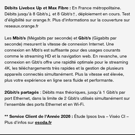
Débits Livebox Up et Max Fibre :
En France métropolitaine.
Débits jusqu’à 8 Gbit/s↓ et 8 Gbit/s↑, déploiement en cours. Test
d’éligibilité sur orange.fr. Plus d’informations sur la couverture sur
reseaux.orange.fr
Les
Mbit/s
(Mégabits par seconde) et
Gbit/s
(Gigabits par
seconde) mesurent la vitesse de connexion Internet. Une
connexion en Mbt/s est suffisante pour des usages courants
comme le streaming HD et la navigation web. En revanche, une
connexion en Gbt/s offre une rapidité optimale pour le streaming
4K, les téléchargements très rapides et la gestion de plusieurs
appareils connectés simultanément. Plus la vitesse est élevée,
plus votre expérience en ligne sera fluide et performante.
2Gbit/s partagés
: Débits max théoriques, jusqu’à 1 Gbit/s par
port Ethernet, dans la limite de 2 Gbit/s utilisés simultanément sur
l’ensemble des ports Ethernet et en Wi-Fi.
** Service Client de l'Année 2026 :
Étude Ipsos bva – Viséo CI –
Plus d'infos sur
escda.fr