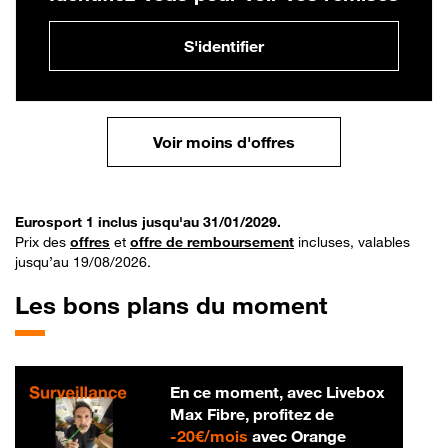
S'identifier
Voir moins d'offres
Eurosport 1 inclus jusqu'au 31/01/2029.
Prix des
offres
et
offre de remboursement
incluses, valables
jusqu’au 19/08/2026.
Les bons plans du moment
En ce moment, avec Livebox
Max Fibre, profitez de
20 € par mois
-
20€/mois
avec Orange