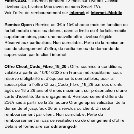
Fibre/ADSL :
-5€/mois pendant 12 mois sur Livebox Classic,
Livebox Up, Livebox Max (avec ou sans Smart TV).
Voir l'offre de remboursement sur
Internet
et
Internet+Mobile
.
Remise Open :
Remise de 3€ à 15€ chaque mois en fonction du
forfait mobile choisi ou détenu, dans la limite de 4 forfaits mobile
supplémentaires, pour une nouvelle offre Livebox éligible.
Réservé aux particuliers. Non cumulable. Perte de la remise en
cas de changement d'offre, de résiliation ou de demande de
suppression par le client internet.
Offre Cheat_Code_Fibre_18_26 :
Offre soumise à conditions,
valable à partir du 10/04/2025 en France métropolitaine, sous
réserve d’éligibilité et d’équipements compatibles, pour la
souscription à l’offre Cheat_Code_Fibre_18_26 par des clients
âgés de 18 à 26 ans et 6 mois maximum, sur présentation d’une
carte d’identité. Sans engagement. Remboursement différé de
25€/mois à partir de la 2e facture Orange après validation de la
demande et jusqu’aux 26 ans révolus du client. Un seul
remboursement par client. Non cumulable. Perte du
remboursement en cas de résiliation ou de changement d’offre.
Détails et formulaire sur
odr.orange.fr