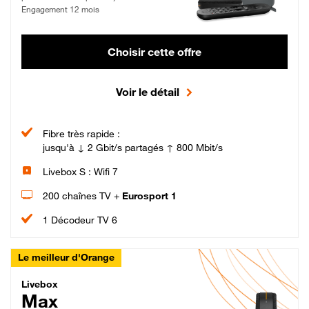
Engagement 12 mois
Choisir cette offre
Voir le détail
Fibre très rapide :
jusqu'à ↓ 2 Gbit/s partagés ↑ 800 Mbit/s
Livebox S : Wifi 7
200 chaînes TV +
Eurosport 1
1 Décodeur TV 6
Le meilleur d'Orange
Livebox Max Fibre
Livebox
Max