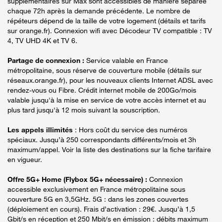
supplémentaires sur Max sont accessibles de manière séparée
chaque 72h après la demande précédente. Le nombre de
répéteurs dépend de la taille de votre logement (détails et tarifs
sur orange.fr). Connexion wifi avec Décodeur TV compatible : TV
4, TV UHD 4K et TV 6.
Partage de connexion :
Service valable en France
métropolitaine, sous réserve de couverture mobile (détails sur
réseaux.orange.fr), pour les nouveaux clients Internet ADSL avec
rendez-vous ou Fibre. Crédit internet mobile de 200Go/mois
valable jusqu'à la mise en service de votre accès internet et au
plus tard jusqu'à 12 mois suivant la souscription.
Les appels illimités
: Hors coût du service des numéros
spéciaux. Jusqu’à 250 correspondants différents/mois et 3h
maximum/appel. Voir la liste des destinations sur la fiche tarifaire
en vigueur.
Offre 5G+ Home (Flybox 5G+ nécessaire) :
Connexion
accessible exclusivement en France métropolitaine sous
couverture 5G en 3,5GHz. 5G : dans les zones couvertes
(déploiement en cours). Frais d’activation : 29€. Jusqu’à 1,5
Gbit/s en réception et 250 Mbit/s en émission : débits maximum