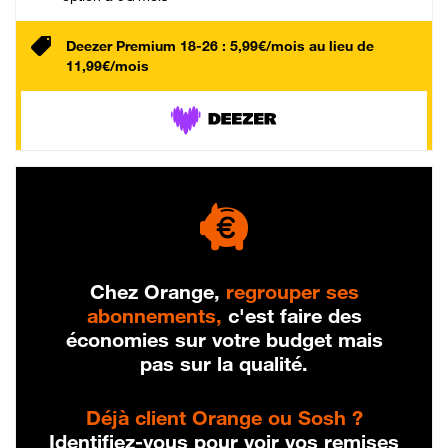
Deezer Premium 18-26 : 5,99€/mois au lieu de
11,99€/mois
Chez Orange,
regrouper ses
abonnements,
c'est faire des
économies sur votre budget mais
pas sur la qualité.
Déjà client Orange ou Sosh ?
Identifiez-vous pour voir vos remises