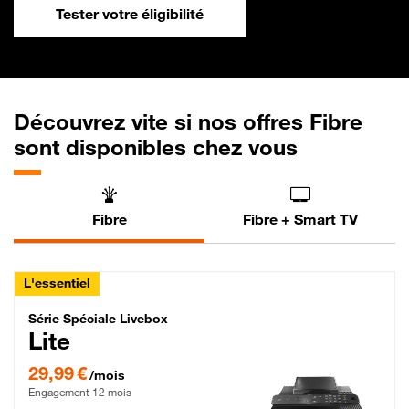
Tester votre éligibilité
Découvrez vite si nos offres Fibre
sont disponibles chez vous
Fibre
Fibre + Smart TV
L'essentiel
Série Spéciale Livebox Lite Fibre
Série Spéciale Livebox
Lite
29,99 € par mois , Engagement 12 mois
29,99 €
/mois
Engagement 12 mois