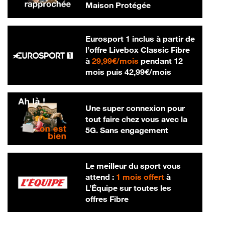
Maison Protégée
Eurosport 1 inclus à partir de
l’offre Livebox Classic Fibre
29,99 € par mois
à
29,99€/mois
pendant 12
42,99 € par m
mois puis
42,99€/mois
Une super connexion pour
tout faire chez vous avec la
5G. Sans engagement
Le meilleur du sport vous
attend :
1 mois offert
à
L’Équipe sur toutes les
offres Fibre