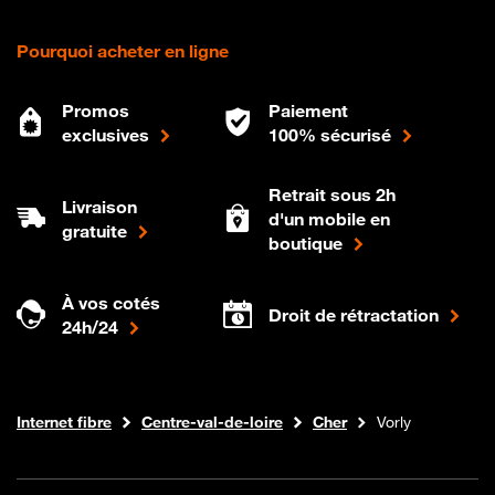
Pourquoi acheter en ligne
Promos
Paiement
exclusives
100% sécurisé
Retrait sous 2h
Livraison
d'un mobile en
gratuite
boutique
À vos cotés
Droit de rétractation
24h/24
Boutique Orange
Internet fibre
Centre-val-de-loire
Cher
Vorly