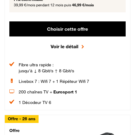
39,99 €/mois
pendant 12 mois puis
46,99 €/mois
Choisir cette offre
Voir le détail
Fibre ultra rapide :
jusqu'à ↓ 8 Gbit/s ↑ 8 Gbit/s
Livebox 7 : Wifi 7 + 1 Répéteur Wifi 7
200 chaînes TV +
Eurosport 1
1 Décodeur TV 6
Offre - 26 ans
Cheat_Code Fibre_18_26
Offre