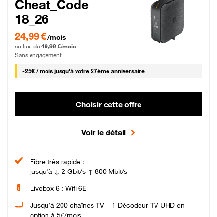
Cheat_Code
18_26
24,99 € par mois pendant 0 mois puis 49,99 € par mois, Sans engagement
24,99 €
/mois
au lieu de
49,99 €/mois
Sans engagement
25 € par mois
-
25€ / mois
jusqu'à votre 27ème anniversaire
Choisir cette offre
Voir le détail
Fibre très rapide :
jusqu'à ↓ 2 Gbit/s ↑ 800 Mbit/s
Livebox 6 : Wifi 6E
Jusqu’à 200 chaînes TV + 1 Décodeur TV UHD en
option à 5€/mois