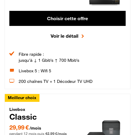
Choisir cette offre
Voir le détail
Fibre rapide :
jusqu'à ↓ 1 Gbit/s ↑ 700 Mbit/s
Livebox 5 : Wifi 5
200 chaînes TV + 1 Décodeur TV UHD
Meilleur choix
Livebox Classic Fibre
Livebox
Classic
29,99 € par mois pendant 12 mois puis 42,99 € par mois, Engagement 12 moi
29,99 €
/mois
pendant 12 mois puis
42,99 €/mois