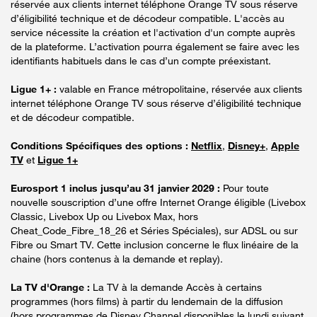
réservée aux clients internet téléphone Orange TV sous réserve
d’éligibilité technique et de décodeur compatible. L'accès au
service nécessite la création et l'activation d'un compte auprès
de la plateforme. L’activation pourra également se faire avec les
identifiants habituels dans le cas d’un compte préexistant.
Ligue 1+ :
valable en France métropolitaine, réservée aux clients
internet téléphone Orange TV sous réserve d’éligibilité technique
et de décodeur compatible.
Conditions Spécifiques des options :
Netflix
,
Disney+
,
Apple
TV
et
Ligue 1+
Eurosport 1 inclus jusqu’au 31 janvier 2029 :
Pour toute
nouvelle souscription d’une offre Internet Orange éligible (Livebox
Classic, Livebox Up ou Livebox Max, hors
Cheat_Code_Fibre_18_26 et Séries Spéciales), sur ADSL ou sur
Fibre ou Smart TV. Cette inclusion concerne le flux linéaire de la
chaine (hors contenus à la demande et replay).
La TV d'Orange :
La TV à la demande Accès à certains
programmes (hors films) à partir du lendemain de la diffusion
(hors programmes de Disney Channel disponibles le lundi suivant