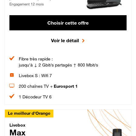
Engagement 12 mois
Choisir cette offre
Voir le détail
Fibre très rapide :
jusqu'à ↓ 2 Gbit/s partagés ↑ 800 Mbit/s
Livebox S : Wifi 7
200 chaînes TV +
Eurosport 1
1 Décodeur TV 6
Le meilleur d'Orange
Livebox Max Fibre
Livebox
Max