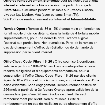
Offre de remboursement Bienvenue
pour les nouveaux clients
internet et internet + mobile souscrivant à partir d’orange.fr :
Fibre/ADSL :
-5€/mois pendant 12 mois sur Livebox Classic,
Livebox Up, Livebox Max (avec ou sans Smart TV).
Voir l'offre de remboursement sur
Internet
et
Internet+Mobile
.
Remise Open :
Remise de 3€ à 15€ chaque mois en fonction du
forfait mobile choisi ou détenu, dans la limite de 4 forfaits mobile
supplémentaires, pour une nouvelle offre Livebox éligible.
Réservé aux particuliers. Non cumulable. Perte de la remise en
cas de changement d'offre, de résiliation ou de demande de
suppression par le client internet.
Offre Cheat_Code_Fibre_18_26 :
Offre soumise à conditions,
valable à partir du 10/04/2025 en France métropolitaine, sous
réserve d’éligibilité et d’équipements compatibles, pour la
souscription à l’offre Cheat_Code_Fibre_18_26 par des clients
âgés de 18 à 26 ans et 6 mois maximum, sur présentation d’une
carte d’identité. Sans engagement. Remboursement différé de
25€/mois à partir de la 2e facture Orange après validation de la
demande et jusqu’aux 26 ans révolus du client. Un seul
remboursement par client. Non cumulable. Perte du
remboursement en cas de résiliation ou de changement d’offre.