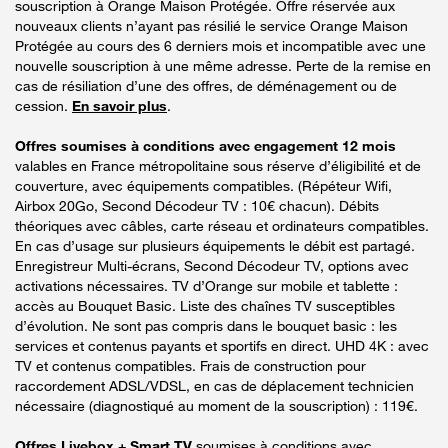
souscription à Orange Maison Protégée. Offre réservée aux
nouveaux clients n’ayant pas résilié le service Orange Maison
Protégée au cours des 6 derniers mois et incompatible avec une
nouvelle souscription à une même adresse. Perte de la remise en
cas de résiliation d’une des offres, de déménagement ou de
cession.
En savoir plus
.
Offres soumises à conditions avec engagement 12 mois
valables en France métropolitaine sous réserve d’éligibilité et de
couverture, avec équipements compatibles. (Répéteur Wifi,
Airbox 20Go, Second Décodeur TV : 10€ chacun). Débits
théoriques avec câbles, carte réseau et ordinateurs compatibles.
En cas d’usage sur plusieurs équipements le débit est partagé.
Enregistreur Multi-écrans, Second Décodeur TV, options avec
activations nécessaires. TV d’Orange sur mobile et tablette :
accès au Bouquet Basic. Liste des chaînes TV susceptibles
d’évolution. Ne sont pas compris dans le bouquet basic : les
services et contenus payants et sportifs en direct. UHD 4K : avec
TV et contenus compatibles. Frais de construction pour
raccordement ADSL/VDSL, en cas de déplacement technicien
nécessaire (diagnostiqué au moment de la souscription) : 119€.
Offres Livebox + Smart TV
soumises à conditions avec