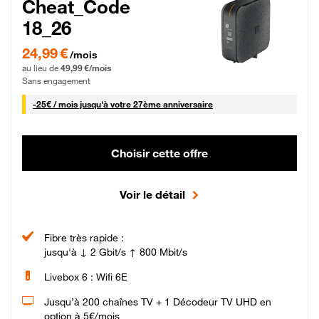
Cheat_Code
18_26
24,99 € par mois pendant 0 mois puis 49,99 € par mois, Sans engagement
24,99 €
/mois
au lieu de
49,99 €/mois
Sans engagement
25 € par mois
-
25€ / mois
jusqu'à votre 27ème anniversaire
Choisir cette offre
Voir le détail
Fibre très rapide :
jusqu'à ↓ 2 Gbit/s ↑ 800 Mbit/s
Livebox 6 : Wifi 6E
Jusqu’à 200 chaînes TV + 1 Décodeur TV UHD en
option à 5€/mois