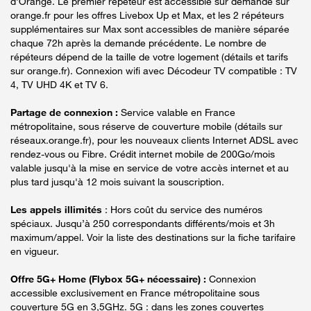
d'Orange. Le premier répéteur est accessible sur demande sur
orange.fr pour les offres Livebox Up et Max, et les 2 répéteurs
supplémentaires sur Max sont accessibles de manière séparée
chaque 72h après la demande précédente. Le nombre de
répéteurs dépend de la taille de votre logement (détails et tarifs
sur orange.fr). Connexion wifi avec Décodeur TV compatible : TV
4, TV UHD 4K et TV 6.
Partage de connexion :
Service valable en France
métropolitaine, sous réserve de couverture mobile (détails sur
réseaux.orange.fr), pour les nouveaux clients Internet ADSL avec
rendez-vous ou Fibre. Crédit internet mobile de 200Go/mois
valable jusqu'à la mise en service de votre accès internet et au
plus tard jusqu'à 12 mois suivant la souscription.
Les appels illimités
: Hors coût du service des numéros
spéciaux. Jusqu’à 250 correspondants différents/mois et 3h
maximum/appel. Voir la liste des destinations sur la fiche tarifaire
en vigueur.
Offre 5G+ Home (Flybox 5G+ nécessaire) :
Connexion
accessible exclusivement en France métropolitaine sous
couverture 5G en 3,5GHz. 5G : dans les zones couvertes