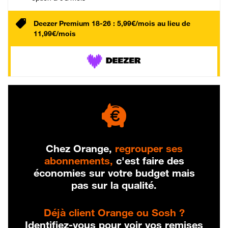
Deezer Premium 18-26 : 5,99€/mois au lieu de
11,99€/mois
Chez Orange,
regrouper ses
abonnements,
c'est faire des
économies sur votre budget mais
pas sur la qualité.
Déjà client Orange ou Sosh ?
Identifiez-vous pour voir vos remises