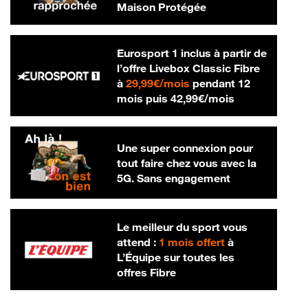
Maison Protégée
Eurosport 1 inclus à partir de
l’offre Livebox Classic Fibre
29,99 € par mois
à
29,99€/mois
pendant 12
42,99 € par m
mois puis
42,99€/mois
Une super connexion pour
tout faire chez vous avec la
5G. Sans engagement
Le meilleur du sport vous
attend :
1 mois offert
à
L’Équipe sur toutes les
offres Fibre