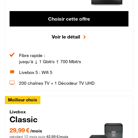
Choisir cette offre
Voir le détail
Fibre rapide :
jusqu'à ↓ 1 Gbit/s ↑ 700 Mbit/s
Livebox 5 : Wifi 5
200 chaînes TV + 1 Décodeur TV UHD
Meilleur choix
Livebox Classic Fibre
Livebox
Classic
29,99 € par mois pendant 12 mois puis 42,99 € par mois, Engagement 12 moi
29,99 €
/mois
pendant 12 mois puis
42,99 €/mois