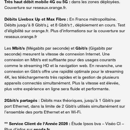
Très haut débit mobile 4G ou 5G :
dans les zones déployées.
Couverture sur reseaux.orange.fr.
Débits Livebox Up et Max Fibre :
En France métropolitaine.
Débits jusqu’à 8 Gbit/s↓ et 8 Gbit/s↑, déploiement en cours. Test
d’éligibilité sur orange.fr. Plus d’informations sur la couverture sur
reseaux.orange.fr
Les
Mbit/s
(Mégabits par seconde) et
Gbit/s
(Gigabits par
seconde) mesurent la vitesse de connexion Internet. Une
connexion en Mbt/s est suffisante pour des usages courants
comme le streaming HD et la navigation web. En revanche, une
connexion en Gbt/s offre une rapidité optimale pour le streaming
4K, les téléchargements très rapides et la gestion de plusieurs
appareils connectés simultanément. Plus la vitesse est élevée,
plus votre expérience en ligne sera fluide et performante.
2Gbit/s partagés
: Débits max théoriques, jusqu’à 1 Gbit/s par
port Ethernet, dans la limite de 2 Gbit/s utilisés simultanément sur
l’ensemble des ports Ethernet et en Wi-Fi.
** Service Client de l'Année 2026 :
Étude Ipsos bva – Viséo CI –
Plus d'infos sur
escda.fr