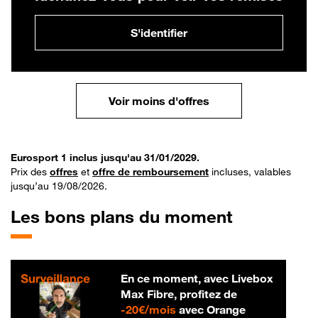
S'identifier
Voir moins d'offres
Eurosport 1 inclus jusqu'au 31/01/2029.
Prix des
offres
et
offre de remboursement
incluses, valables
jusqu’au 19/08/2026.
Les bons plans du moment
En ce moment, avec Livebox
Max Fibre, profitez de
20 € par mois
-
20€/mois
avec Orange