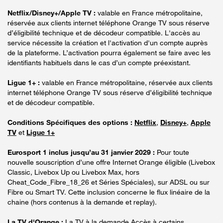
Netflix/Disney+/Apple TV :
valable en France métropolitaine,
réservée aux clients internet téléphone Orange TV sous réserve
d’éligibilité technique et de décodeur compatible. L'accès au
service nécessite la création et l'activation d'un compte auprès
de la plateforme. L’activation pourra également se faire avec les
identifiants habituels dans le cas d’un compte préexistant.
Ligue 1+ :
valable en France métropolitaine, réservée aux clients
internet téléphone Orange TV sous réserve d’éligibilité technique
et de décodeur compatible.
Conditions Spécifiques des options :
Netflix
,
Disney+
,
Apple
TV
et
Ligue 1+
Eurosport 1 inclus jusqu’au 31 janvier 2029 :
Pour toute
nouvelle souscription d’une offre Internet Orange éligible (Livebox
Classic, Livebox Up ou Livebox Max, hors
Cheat_Code_Fibre_18_26 et Séries Spéciales), sur ADSL ou sur
Fibre ou Smart TV. Cette inclusion concerne le flux linéaire de la
chaine (hors contenus à la demande et replay).
La TV d'Orange :
La TV à la demande Accès à certains