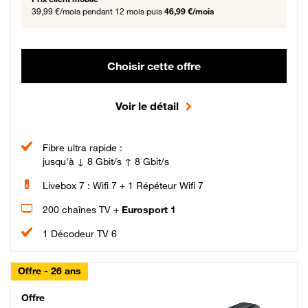
39,99 €/mois
pendant 12 mois puis
46,99 €/mois
Choisir cette offre
Voir le détail
Fibre ultra rapide :
jusqu'à ↓ 8 Gbit/s ↑ 8 Gbit/s
Livebox 7 : Wifi 7 + 1 Répéteur Wifi 7
200 chaînes TV +
Eurosport 1
1 Décodeur TV 6
Offre - 26 ans
Cheat_Code Fibre_18_26
Offre