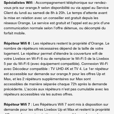
Spécialistes Wifi
: Accompagnement téléphonique sur rendez-
vous pris sur orange.fr selon disponibilité ou via appel au Service
Client du lundi au samedi de 8h à 20h. Le temps d’attente avant
la mise en relation avec un conseiller est gratuit depuis les
réseaux Orange. Le service est gratuit et l’appel est au prix d’une
communication normale selon l’offre détenue, ou décompté du
forfait mobile.
Répéteur Wifi 6
: Les répéteurs restent la propriété d’Orange. Le
nombre de répéteurs nécessaires dépend de la taille de votre
logement. Le répéteur permet d’étendre la couverture wifi de
votre Livebox en Wi-Fi 6 ou de remplacer le Wi-Fi 5 de la Livebox
5 par du Wi-Fi 6 (avec équipement compatible). Connexion Wi-Fi
avec Décodeur compatible : TV UHD 4K et TV 4. Le 1er répéteur
est accessible sur demande sur orange.fr pour les offres Up et
Max, et les 2 répéteurs supplémentaires sur Max sont
accessibles de manière séparée chaque 72h après la demande
précédente. L’accès aux répéteurs n’est pas cumulable avec les
répéteurs accessibles via les autres offres.
Répéteur Wifi 7
: Les Répéteurs Wifi 7 sont mis à disposition sur
demande pour les offres Livebox Up et Max et restent la propriété