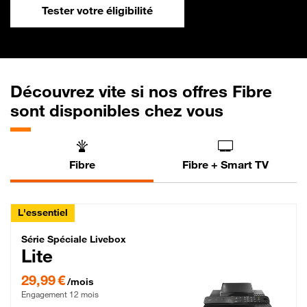
Tester votre éligibilité
Découvrez vite si nos offres Fibre
sont disponibles chez vous
Fibre
Fibre + Smart TV
L'essentiel
Série Spéciale Livebox Lite Fibre
Série Spéciale Livebox
Lite
29,99 € par mois , Engagement 12 mois
29,99 €
/mois
Engagement 12 mois