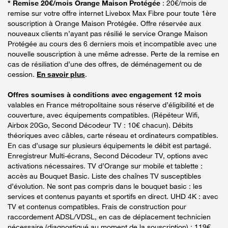
* Remise 20€/mois Orange Maison Protégée
: 20€/mois de
remise sur votre offre internet Livebox Max Fibre pour toute 1ère
souscription à Orange Maison Protégée. Offre réservée aux
nouveaux clients n’ayant pas résilié le service Orange Maison
Protégée au cours des 6 derniers mois et incompatible avec une
nouvelle souscription à une même adresse. Perte de la remise en
cas de résiliation d’une des offres, de déménagement ou de
cession.
En savoir plus
.
Offres soumises à conditions avec engagement 12 mois
valables en France métropolitaine sous réserve d’éligibilité et de
couverture, avec équipements compatibles. (Répéteur Wifi,
Airbox 20Go, Second Décodeur TV : 10€ chacun). Débits
théoriques avec câbles, carte réseau et ordinateurs compatibles.
En cas d’usage sur plusieurs équipements le débit est partagé.
Enregistreur Multi-écrans, Second Décodeur TV, options avec
activations nécessaires. TV d’Orange sur mobile et tablette :
accès au Bouquet Basic. Liste des chaînes TV susceptibles
d’évolution. Ne sont pas compris dans le bouquet basic : les
services et contenus payants et sportifs en direct. UHD 4K : avec
TV et contenus compatibles. Frais de construction pour
raccordement ADSL/VDSL, en cas de déplacement technicien
nécessaire (diagnostiqué au moment de la souscription) : 119€.