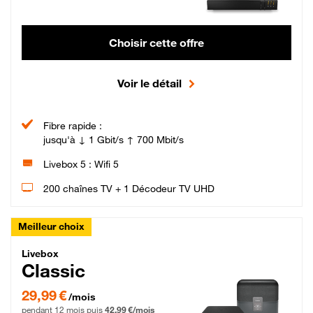
Choisir cette offre
Voir le détail
Fibre rapide :
jusqu'à ↓ 1 Gbit/s ↑ 700 Mbit/s
Livebox 5 : Wifi 5
200 chaînes TV + 1 Décodeur TV UHD
Meilleur choix
Livebox Classic Fibre
Livebox
Classic
29,99 € par mois pendant 12 mois puis 42,99 € par mois, Engagement 12 moi
29,99 €
/mois
pendant 12 mois puis
42,99 €/mois