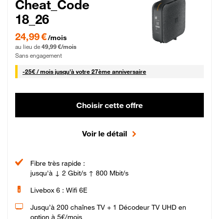
Cheat_Code
18_26
24,99 € par mois pendant 0 mois puis 49,99 € par mois, Sans engagement
24,99 €
/mois
au lieu de
49,99 €/mois
Sans engagement
25 € par mois
-
25€ / mois
jusqu'à votre 27ème anniversaire
Choisir cette offre
Voir le détail
Fibre très rapide :
jusqu'à ↓ 2 Gbit/s ↑ 800 Mbit/s
Livebox 6 : Wifi 6E
Jusqu’à 200 chaînes TV + 1 Décodeur TV UHD en
option à 5€/mois