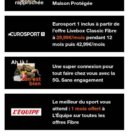
Maison Protégée
Eurosport 1 inclus à partir de
l’offre Livebox Classic Fibre
29,99 € par mois
à
29,99€/mois
pendant 12
42,99 € par m
mois puis
42,99€/mois
Une super connexion pour
tout faire chez vous avec la
5G. Sans engagement
Le meilleur du sport vous
attend :
1 mois offert
à
L’Équipe sur toutes les
offres Fibre