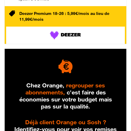
Deezer Premium 18-26 : 5,99€/mois au lieu de
11,99€/mois
Chez Orange,
regrouper ses
abonnements,
c'est faire des
économies sur votre budget mais
pas sur la qualité.
Déjà client Orange ou Sosh ?
Identifiez-vous pour voir vos remises