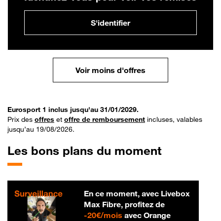
S'identifier
Voir moins d'offres
Eurosport 1 inclus jusqu'au 31/01/2029.
Prix des
offres
et
offre de remboursement
incluses, valables
jusqu’au 19/08/2026.
Les bons plans du moment
En ce moment, avec Livebox
Max Fibre, profitez de
20 € par mois
-
20€/mois
avec Orange