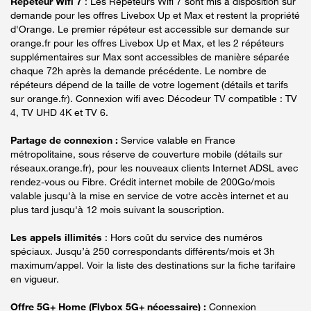
Répéteur Wifi 7
: Les Répéteurs Wifi 7 sont mis à disposition sur
demande pour les offres Livebox Up et Max et restent la propriété
d'Orange. Le premier répéteur est accessible sur demande sur
orange.fr pour les offres Livebox Up et Max, et les 2 répéteurs
supplémentaires sur Max sont accessibles de manière séparée
chaque 72h après la demande précédente. Le nombre de
répéteurs dépend de la taille de votre logement (détails et tarifs
sur orange.fr). Connexion wifi avec Décodeur TV compatible : TV
4, TV UHD 4K et TV 6.
Partage de connexion :
Service valable en France
métropolitaine, sous réserve de couverture mobile (détails sur
réseaux.orange.fr), pour les nouveaux clients Internet ADSL avec
rendez-vous ou Fibre. Crédit internet mobile de 200Go/mois
valable jusqu'à la mise en service de votre accès internet et au
plus tard jusqu'à 12 mois suivant la souscription.
Les appels illimités
: Hors coût du service des numéros
spéciaux. Jusqu’à 250 correspondants différents/mois et 3h
maximum/appel. Voir la liste des destinations sur la fiche tarifaire
en vigueur.
Offre 5G+ Home (Flybox 5G+ nécessaire) :
Connexion