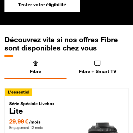
Tester votre éligibilité
Découvrez vite si nos offres Fibre
sont disponibles chez vous
Fibre
Fibre + Smart TV
L'essentiel
Série Spéciale Livebox Lite Fibre
Série Spéciale Livebox
Lite
29,99 € par mois , Engagement 12 mois
29,99 €
/mois
Engagement 12 mois