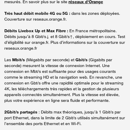
mesurés. En savoir plus sur le site
réseaux d'Orange
Très haut débit mobile 4G ou 5G :
dans les zones déployées.
Couverture sur reseaux.orange.fr.
Débits Livebox Up et Max Fibre :
En France métropolitaine.
Débits jusqu’à 8 Gbit/s↓ et 8 Gbit/s↑, déploiement en cours. Test
d’éligibilité sur orange.fr. Plus d’informations sur la couverture sur
reseaux.orange.fr
Les
Mbit/s
(Mégabits par seconde) et
Gbit/s
(Gigabits par
seconde) mesurent la vitesse de connexion Internet. Une
connexion en Mbt/s est suffisante pour des usages courants
comme le streaming HD et la navigation web. En revanche, une
connexion en Gbt/s offre une rapidité optimale pour le streaming
4K, les téléchargements très rapides et la gestion de plusieurs
appareils connectés simultanément. Plus la vitesse est élevée,
plus votre expérience en ligne sera fluide et performante.
2Gbit/s partagés
: Débits max théoriques, jusqu’à 1 Gbit/s par
port Ethernet, dans la limite de 2 Gbit/s utilisés simultanément sur
l’ensemble des ports Ethernet et en Wi-Fi.