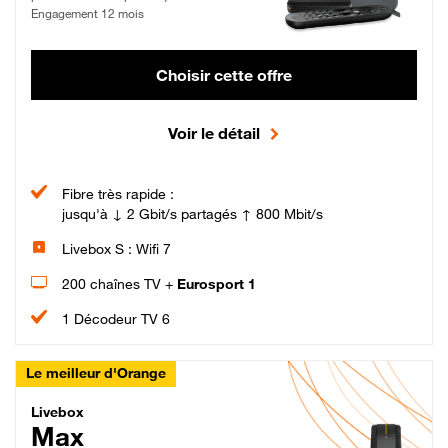
Engagement 12 mois
Choisir cette offre
Voir le détail
Fibre très rapide :
jusqu'à ↓ 2 Gbit/s partagés ↑ 800 Mbit/s
Livebox S : Wifi 7
200 chaînes TV +
Eurosport 1
1 Décodeur TV 6
Le meilleur d'Orange
Livebox Max Fibre
Livebox
Max