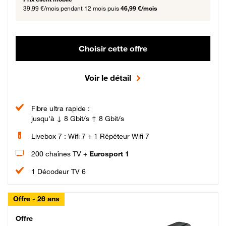
39,99 €/mois
pendant 12 mois puis
46,99 €/mois
Choisir cette offre
Voir le détail
Fibre ultra rapide :
jusqu'à ↓ 8 Gbit/s ↑ 8 Gbit/s
Livebox 7 : Wifi 7 + 1 Répéteur Wifi 7
200 chaînes TV +
Eurosport 1
1 Décodeur TV 6
Offre - 26 ans
Cheat_Code Fibre_18_26
Offre