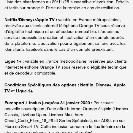
Liste des plateformes au 20/11/25 susceptible d’évolution. Détails
et tarifs sur orange.fr. Perte de la remise en cas de résiliation.
Netflix/Disney+/Apple TV :
valable en France métropolitaine,
réservée aux clients internet téléphone Orange TV sous réserve
d’éligibilité technique et de décodeur compatible. L'accès au
service nécessite la création et l'activation d'un compte auprès
de la plateforme. L’activation pourra également se faire avec les
identifiants habituels dans le cas d’un compte préexistant.
Ligue 1+ :
valable en France métropolitaine, réservée aux clients
internet téléphone Orange TV sous réserve d’éligibilité technique
et de décodeur compatible.
Conditions Spécifiques des options :
Netflix
,
Disney+
,
Apple
TV
et
Ligue 1+
Eurosport 1 inclus jusqu’au 31 janvier 2029 :
Pour toute
nouvelle souscription d’une offre Internet Orange éligible (Livebox
Classic, Livebox Up ou Livebox Max, hors
Cheat_Code_Fibre_18_26 et Séries Spéciales), sur ADSL ou sur
Fibre ou Smart TV. Cette inclusion concerne le flux linéaire de la
chaine (hors contenus à la demande et replay).