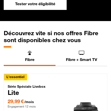
Tester votre éligibilité
Découvrez vite si nos offres Fibre
sont disponibles chez vous
Fibre
Fibre + Smart TV
L'essentiel
Série Spéciale Livebox Lite Fibre
Série Spéciale Livebox
Lite
29,99 € par mois , Engagement 12 mois
29,99 €
/mois
Engagement 12 mois