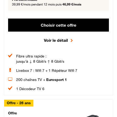
39,99 €/mois
pendant 12 mois puis
46,99 €/mois
Choisir cette offre
Voir le détail
Fibre ultra rapide :
jusqu'à ↓ 8 Gbit/s ↑ 8 Gbit/s
Livebox 7 : Wifi 7 + 1 Répéteur Wifi 7
200 chaînes TV +
Eurosport 1
1 Décodeur TV 6
Offre - 26 ans
Cheat_Code Fibre_18_26
Offre