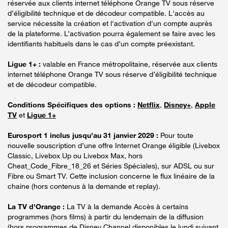
réservée aux clients internet téléphone Orange TV sous réserve
d’éligibilité technique et de décodeur compatible. L'accès au
service nécessite la création et l'activation d'un compte auprès
de la plateforme. L’activation pourra également se faire avec les
identifiants habituels dans le cas d’un compte préexistant.
Ligue 1+ :
valable en France métropolitaine, réservée aux clients
internet téléphone Orange TV sous réserve d’éligibilité technique
et de décodeur compatible.
Conditions Spécifiques des options :
Netflix
,
Disney+
,
Apple
TV
et
Ligue 1+
Eurosport 1 inclus jusqu’au 31 janvier 2029 :
Pour toute
nouvelle souscription d’une offre Internet Orange éligible (Livebox
Classic, Livebox Up ou Livebox Max, hors
Cheat_Code_Fibre_18_26 et Séries Spéciales), sur ADSL ou sur
Fibre ou Smart TV. Cette inclusion concerne le flux linéaire de la
chaine (hors contenus à la demande et replay).
La TV d'Orange :
La TV à la demande Accès à certains
programmes (hors films) à partir du lendemain de la diffusion
(hors programmes de Disney Channel disponibles le lundi suivant