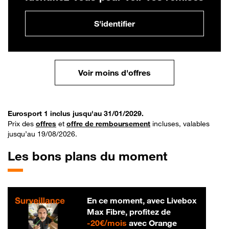
S'identifier
Voir moins d'offres
Eurosport 1 inclus jusqu'au 31/01/2029.
Prix des
offres
et
offre de remboursement
incluses, valables
jusqu’au 19/08/2026.
Les bons plans du moment
En ce moment, avec Livebox
Max Fibre, profitez de
20 € par mois
-
20€/mois
avec Orange