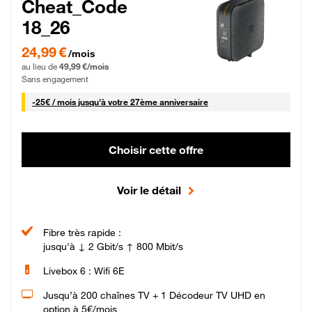
Cheat_Code
18_26
24,99 € par mois pendant 0 mois puis 49,99 € par mois, Sans engagement
24,99 €
/mois
au lieu de
49,99 €/mois
Sans engagement
25 € par mois
-
25€ / mois
jusqu'à votre 27ème anniversaire
Choisir cette offre
Voir le détail
Fibre très rapide :
jusqu'à ↓ 2 Gbit/s ↑ 800 Mbit/s
Livebox 6 : Wifi 6E
Jusqu’à 200 chaînes TV + 1 Décodeur TV UHD en
option à 5€/mois