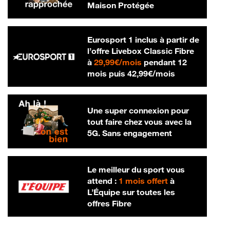
Maison Protégée
Eurosport 1 inclus à partir de
l’offre Livebox Classic Fibre
29,99 € par mois
à
29,99€/mois
pendant 12
42,99 € par m
mois puis
42,99€/mois
Une super connexion pour
tout faire chez vous avec la
5G. Sans engagement
Le meilleur du sport vous
attend :
1 mois offert
à
L’Équipe sur toutes les
offres Fibre