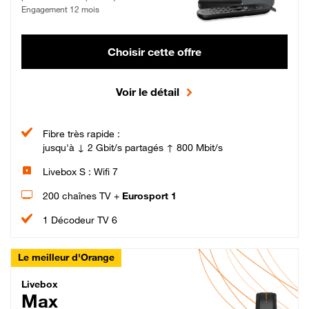
Engagement 12 mois
Choisir cette offre
Voir le détail
Fibre très rapide :
jusqu'à ↓ 2 Gbit/s partagés ↑ 800 Mbit/s
Livebox S : Wifi 7
200 chaînes TV +
Eurosport 1
1 Décodeur TV 6
Le meilleur d'Orange
Livebox Max Fibre
Livebox
Max