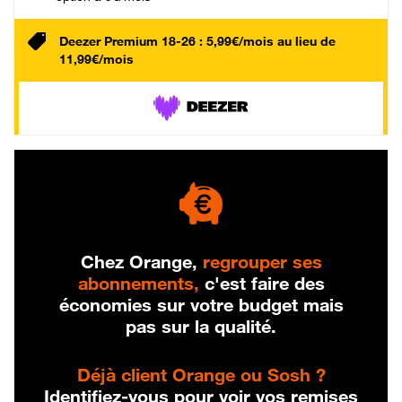
Deezer Premium 18-26 : 5,99€/mois au lieu de
11,99€/mois
Chez Orange,
regrouper ses
abonnements,
c'est faire des
économies sur votre budget mais
pas sur la qualité.
Déjà client Orange ou Sosh ?
Identifiez-vous pour voir vos remises