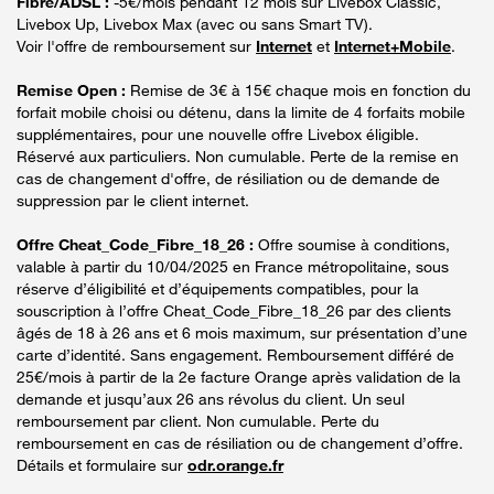
Fibre/ADSL :
-5€/mois pendant 12 mois sur Livebox Classic,
Livebox Up, Livebox Max (avec ou sans Smart TV).
Voir l'offre de remboursement sur
Internet
et
Internet+Mobile
.
Remise Open :
Remise de 3€ à 15€ chaque mois en fonction du
forfait mobile choisi ou détenu, dans la limite de 4 forfaits mobile
supplémentaires, pour une nouvelle offre Livebox éligible.
Réservé aux particuliers. Non cumulable. Perte de la remise en
cas de changement d'offre, de résiliation ou de demande de
suppression par le client internet.
Offre Cheat_Code_Fibre_18_26 :
Offre soumise à conditions,
valable à partir du 10/04/2025 en France métropolitaine, sous
réserve d’éligibilité et d’équipements compatibles, pour la
souscription à l’offre Cheat_Code_Fibre_18_26 par des clients
âgés de 18 à 26 ans et 6 mois maximum, sur présentation d’une
carte d’identité. Sans engagement. Remboursement différé de
25€/mois à partir de la 2e facture Orange après validation de la
demande et jusqu’aux 26 ans révolus du client. Un seul
remboursement par client. Non cumulable. Perte du
remboursement en cas de résiliation ou de changement d’offre.
Détails et formulaire sur
odr.orange.fr