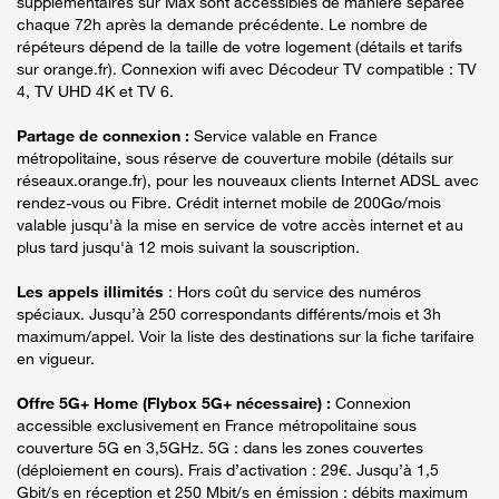
supplémentaires sur Max sont accessibles de manière séparée
chaque 72h après la demande précédente. Le nombre de
répéteurs dépend de la taille de votre logement (détails et tarifs
sur orange.fr). Connexion wifi avec Décodeur TV compatible : TV
4, TV UHD 4K et TV 6.
Partage de connexion :
Service valable en France
métropolitaine, sous réserve de couverture mobile (détails sur
réseaux.orange.fr), pour les nouveaux clients Internet ADSL avec
rendez-vous ou Fibre. Crédit internet mobile de 200Go/mois
valable jusqu'à la mise en service de votre accès internet et au
plus tard jusqu'à 12 mois suivant la souscription.
Les appels illimités
: Hors coût du service des numéros
spéciaux. Jusqu’à 250 correspondants différents/mois et 3h
maximum/appel. Voir la liste des destinations sur la fiche tarifaire
en vigueur.
Offre 5G+ Home (Flybox 5G+ nécessaire) :
Connexion
accessible exclusivement en France métropolitaine sous
couverture 5G en 3,5GHz. 5G : dans les zones couvertes
(déploiement en cours). Frais d’activation : 29€. Jusqu’à 1,5
Gbit/s en réception et 250 Mbit/s en émission : débits maximum