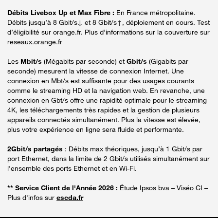
Débits Livebox Up et Max Fibre :
En France métropolitaine.
Débits jusqu’à 8 Gbit/s↓ et 8 Gbit/s↑, déploiement en cours. Test
d’éligibilité sur orange.fr. Plus d’informations sur la couverture sur
reseaux.orange.fr
Les
Mbit/s
(Mégabits par seconde) et
Gbit/s
(Gigabits par
seconde) mesurent la vitesse de connexion Internet. Une
connexion en Mbt/s est suffisante pour des usages courants
comme le streaming HD et la navigation web. En revanche, une
connexion en Gbt/s offre une rapidité optimale pour le streaming
4K, les téléchargements très rapides et la gestion de plusieurs
appareils connectés simultanément. Plus la vitesse est élevée,
plus votre expérience en ligne sera fluide et performante.
2Gbit/s partagés
: Débits max théoriques, jusqu’à 1 Gbit/s par
port Ethernet, dans la limite de 2 Gbit/s utilisés simultanément sur
l’ensemble des ports Ethernet et en Wi-Fi.
** Service Client de l'Année 2026 :
Étude Ipsos bva – Viséo CI –
Plus d'infos sur
escda.fr