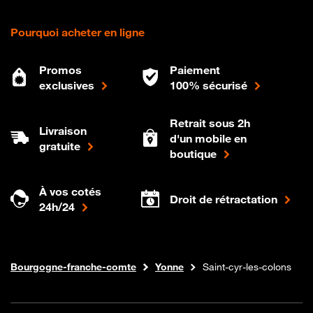
Pourquoi acheter en ligne
Promos
Paiement
exclusives
100% sécurisé
Retrait sous 2h
Livraison
d'un mobile en
gratuite
boutique
À vos cotés
Droit de rétractation
24h/24
Internet fibre
Boutique Orange
Bourgogne-franche-comte
Yonne
Saint-cyr-les-colons