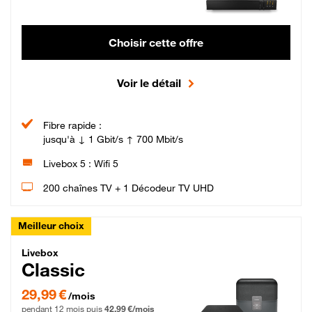
Choisir cette offre
Voir le détail
Fibre rapide :
jusqu'à ↓ 1 Gbit/s ↑ 700 Mbit/s
Livebox 5 : Wifi 5
200 chaînes TV + 1 Décodeur TV UHD
Meilleur choix
Livebox Classic Fibre
Livebox
Classic
29,99 € par mois pendant 12 mois puis 42,99 € par mois, Engagement 12 moi
29,99 €
/mois
pendant 12 mois puis
42,99 €/mois