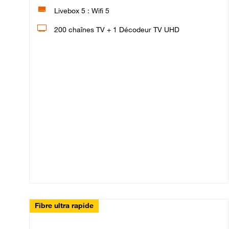
Livebox 5 : Wifi 5
200 chaînes TV + 1 Décodeur TV UHD
Fibre ultra rapide