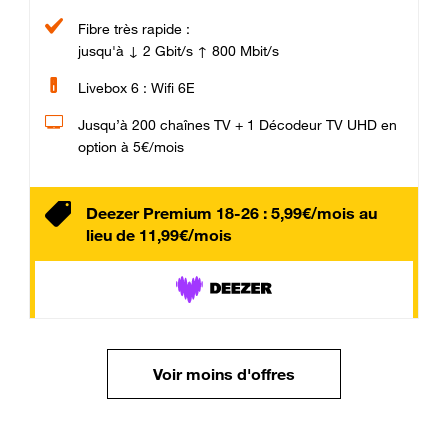
Fibre très rapide :
jusqu'à ↓ 2 Gbit/s ↑ 800 Mbit/s
Livebox 6 : Wifi 6E
Jusqu’à 200 chaînes TV + 1 Décodeur TV UHD en
option à 5€/mois
Deezer Premium 18-26 : 5,99€/mois au
lieu de 11,99€/mois
Voir moins d'offres