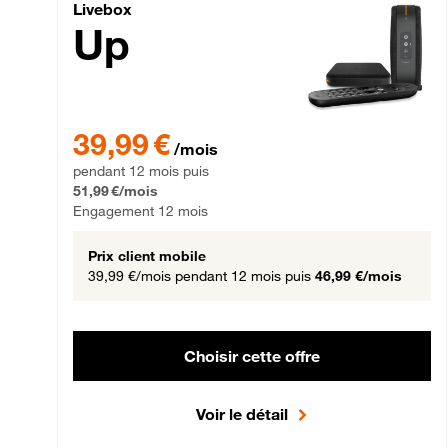
Livebox Up Fibre
Livebox
Up
39,99 € par mois pendant 12 mois puis 51,99 € par mois,
39,99 €
/mois
pendant 12 mois puis
51,99 €/mois
Engagement 12 mois
Prix client mobile
39,99 €/mois
pendant 12 mois puis
46,99 €/mois
Choisir cette offre
Voir le détail