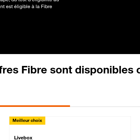
 est éligible à la Fibre
fres Fibre sont disponibles
Meilleur choix
Lite Fibre
Livebox Classic Fibre
Livebox