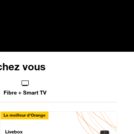
 chez vous
Fibre + Smart TV
Le meilleur d'Orange
Livebox Max Fibre
Livebox