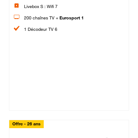
Livebox S : Wifi 7
200 chaînes TV +
Eurosport 1
1 Décodeur TV 6
Offre - 26 ans