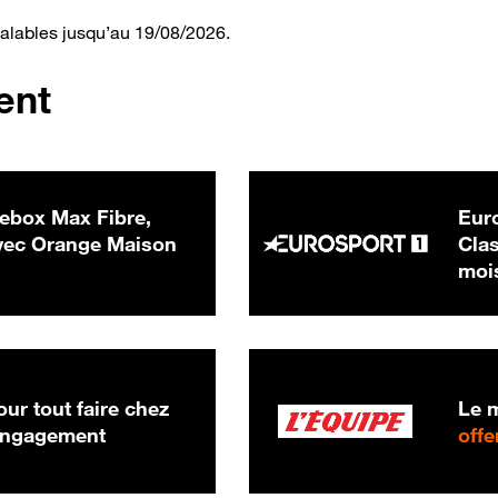
valables jusqu’au 19/08/2026.
ent
ebox Max Fibre,
Euro
 € par mois
ec Orange Maison
Clas
moi
ur tout faire chez
Le m
 engagement
offe