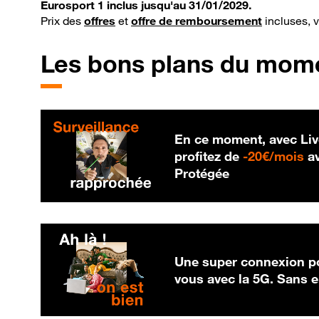
Eurosport 1 inclus jusqu'au 31/01/2029.
Prix des
offres
et
offre de remboursement
incluses, 
Les bons plans du mom
En ce moment, avec Liv
20
profitez de
-
20€/mois
av
Protégée
Une super connexion po
vous avec la 5G. Sans