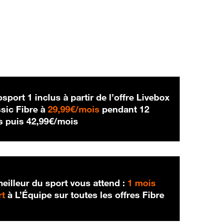
sport 1 inclus à partir de l’offre Livebox
29,99 € par mois
sic Fibre à
29,99€/mois
pendant 12
42,99 € par mois
s puis
42,99€/mois
eilleur du sport vous attend :
1 mois
rt
à L’Équipe sur toutes les offres Fibre