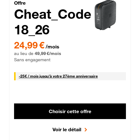
Cheat_Code Fibre_18_26
Offre
Cheat_Code
18_26
 Engagement 12 mois
24,99 € par mois pendant 0 mois puis 49,99 € par mois, Sans 
24,99 €
/mois
au lieu de
49,99 €/mois
Sans engagement
25 € par mois
-
25€ / mois
jusqu'à votre 27ème anniversaire
Choisir cette offre
Voir le détail