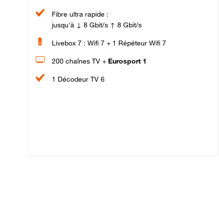
Fibre ultra rapide :
jusqu'à ↓ 8 Gbit/s ↑ 8 Gbit/s
Livebox 7 : Wifi 7 + 1 Répéteur Wifi 7
200 chaînes TV +
Eurosport 1
1 Décodeur TV 6