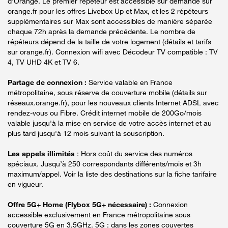
d'Orange. Le premier répéteur est accessible sur demande sur
orange.fr pour les offres Livebox Up et Max, et les 2 répéteurs
supplémentaires sur Max sont accessibles de manière séparée
chaque 72h après la demande précédente. Le nombre de
répéteurs dépend de la taille de votre logement (détails et tarifs
sur orange.fr). Connexion wifi avec Décodeur TV compatible : TV
4, TV UHD 4K et TV 6.
Partage de connexion :
Service valable en France
métropolitaine, sous réserve de couverture mobile (détails sur
réseaux.orange.fr), pour les nouveaux clients Internet ADSL avec
rendez-vous ou Fibre. Crédit internet mobile de 200Go/mois
valable jusqu'à la mise en service de votre accès internet et au
plus tard jusqu'à 12 mois suivant la souscription.
Les appels illimités
: Hors coût du service des numéros
spéciaux. Jusqu’à 250 correspondants différents/mois et 3h
maximum/appel. Voir la liste des destinations sur la fiche tarifaire
en vigueur.
Offre 5G+ Home (Flybox 5G+ nécessaire) :
Connexion
accessible exclusivement en France métropolitaine sous
couverture 5G en 3,5GHz. 5G : dans les zones couvertes