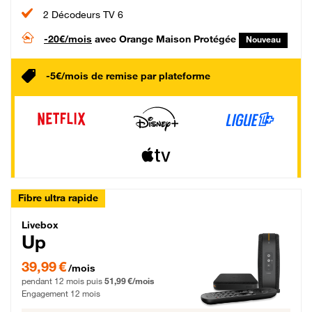
2 Décodeurs TV 6
-20€/mois
avec Orange Maison Protégée
Nouveau
-5€/mois de remise par plateforme
Fibre ultra rapide
Livebox Up Fibre
Livebox
Up
39,99 € par mois pendant 12 mois puis 51,99 € par mois, Engagement 12 moi
39,99 €
/mois
pendant 12 mois puis
51,99 €/mois
Engagement 12 mois