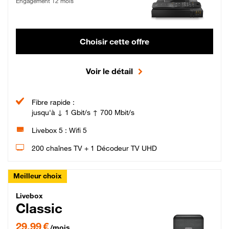
Engagement 12 mois
Choisir cette offre
Voir le détail
Fibre rapide :
jusqu'à ↓ 1 Gbit/s ↑ 700 Mbit/s
Livebox 5 : Wifi 5
200 chaînes TV + 1 Décodeur TV UHD
Meilleur choix
Livebox Classic Fibre
Livebox
Classic
29,99 € par mois pendant 12 mois puis 42,99 € par mois, Engagement 12 moi
29,99 €
/mois