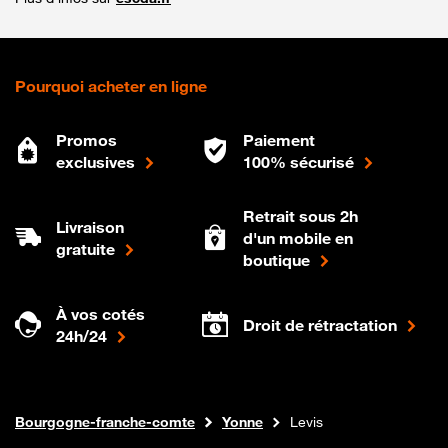
Pourquoi acheter en ligne
Promos
Paiement
exclusives
100% sécurisé
Retrait sous 2h
Livraison
d'un mobile en
gratuite
boutique
À vos cotés
Droit de rétractation
24h/24
Internet fibre
Boutique Orange
Bourgogne-franche-comte
Yonne
Levis