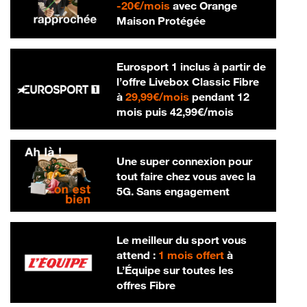
20 € par mois
-
20€/mois
avec Orange
Maison Protégée
Eurosport 1 inclus à partir de
l’offre Livebox Classic Fibre
29,99 € par mois
à
29,99€/mois
pendant 12
42,99 € par m
mois puis
42,99€/mois
Une super connexion pour
tout faire chez vous avec la
5G. Sans engagement
Le meilleur du sport vous
attend :
1 mois offert
à
L’Équipe sur toutes les
offres Fibre