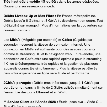
Très haut débit mobile 4G ou 5G :
dans les zones déployées.
Couverture sur reseaux.orange.fr.
Débits Livebox Up et Max Fibre :
En France métropolitaine.
Débits jusqu’à 8 Gbit/s↓ et 8 Gbit/s↑, déploiement en cours. Test
d’éligibilité sur orange.fr. Plus d’informations sur la couverture sur
reseaux.orange.fr
Les
Mbit/s
(Mégabits par seconde) et
Gbit/s
(Gigabits par
seconde) mesurent la vitesse de connexion Internet. Une
connexion en Mbt/s est suffisante pour des usages courants
comme le streaming HD et la navigation web. En revanche, une
connexion en Gbt/s offre une rapidité optimale pour le streaming
4K, les téléchargements très rapides et la gestion de plusieurs
appareils connectés simultanément. Plus la vitesse est élevée,
plus votre expérience en ligne sera fluide et performante.
2Gbit/s partagés
: Débits max théoriques, jusqu’à 1 Gbit/s par
port Ethernet, dans la limite de 2 Gbit/s utilisés simultanément sur
l’ensemble des ports Ethernet et en Wi-Fi.
** Service Client de l'Année 2026 :
Étude Ipsos bva – Viséo CI –
Plus d'infos sur
escda.fr