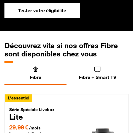
Tester votre éligibilité
Découvrez vite si nos offres Fibre
sont disponibles chez vous
Fibre
Fibre + Smart TV
L'essentiel
Série Spéciale Livebox Lite Fibre
Série Spéciale Livebox
Lite
29,99 € par mois , Engagement 12 mois
29,99 €
/mois