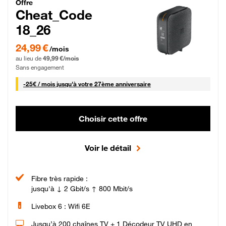
Cheat_Code Fibre_18_26
Offre
Cheat_Code
18_26
24,99 € par mois pendant 0 mois puis 49,99 € par mois, Sans engagement
24,99 €
/mois
au lieu de
49,99 €/mois
Sans engagement
25 € par mois
-
25€ / mois
jusqu'à votre 27ème anniversaire
Choisir cette offre
Voir le détail
Fibre très rapide :
jusqu'à ↓ 2 Gbit/s ↑ 800 Mbit/s
Livebox 6 : Wifi 6E
Jusqu’à 200 chaînes TV + 1 Décodeur TV UHD en