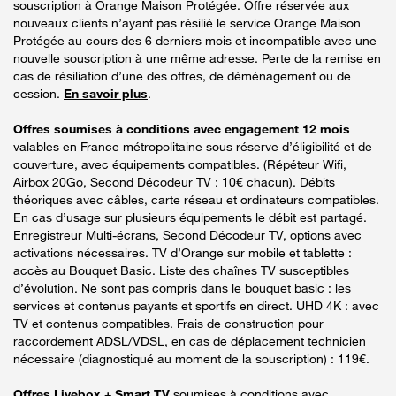
souscription à Orange Maison Protégée. Offre réservée aux
nouveaux clients n’ayant pas résilié le service Orange Maison
Protégée au cours des 6 derniers mois et incompatible avec une
nouvelle souscription à une même adresse. Perte de la remise en
cas de résiliation d’une des offres, de déménagement ou de
cession.
En savoir plus
.
Offres soumises à conditions avec engagement 12 mois
valables en France métropolitaine sous réserve d’éligibilité et de
couverture, avec équipements compatibles. (Répéteur Wifi,
Airbox 20Go, Second Décodeur TV : 10€ chacun). Débits
théoriques avec câbles, carte réseau et ordinateurs compatibles.
En cas d’usage sur plusieurs équipements le débit est partagé.
Enregistreur Multi-écrans, Second Décodeur TV, options avec
activations nécessaires. TV d’Orange sur mobile et tablette :
accès au Bouquet Basic. Liste des chaînes TV susceptibles
d’évolution. Ne sont pas compris dans le bouquet basic : les
services et contenus payants et sportifs en direct. UHD 4K : avec
TV et contenus compatibles. Frais de construction pour
raccordement ADSL/VDSL, en cas de déplacement technicien
nécessaire (diagnostiqué au moment de la souscription) : 119€.
Offres Livebox + Smart TV
soumises à conditions avec