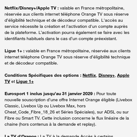
Netflix/Disney+/Apple TV :
valable en France métropolitaine,
réservée aux clients internet téléphone Orange TV sous réserve
d’éligibilité technique et de décodeur compatible. L'accès au
service nécessite la création et l'activation d'un compte auprès
de la plateforme. L’activation pourra également se faire avec les
identifiants habituels dans le cas d’un compte préexistant.
Ligue 1+ :
valable en France métropolitaine, réservée aux clients
internet téléphone Orange TV sous réserve d’éligibilité technique
et de décodeur compatible.
Conditions Spécifiques des options :
Netflix
,
Disney+
,
Apple
TV
et
Ligue 1+
Eurosport 1 inclus jusqu’au 31 janvier 2029 :
Pour toute
nouvelle souscription d’une offre Internet Orange éligible (Livebox
Classic, Livebox Up ou Livebox Max, hors
Cheat_Code_Fibre_18_26 et Séries Spéciales), sur ADSL ou sur
Fibre ou Smart TV. Cette inclusion concerne le flux linéaire de la
chaine (hors contenus à la demande et replay).
La TV d'Orange :
La TV à la demande Accès à certains