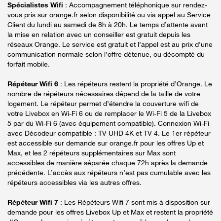
Spécialistes Wifi
: Accompagnement téléphonique sur rendez-
vous pris sur orange.fr selon disponibilité ou via appel au Service
Client du lundi au samedi de 8h à 20h. Le temps d’attente avant
la mise en relation avec un conseiller est gratuit depuis les
réseaux Orange. Le service est gratuit et l’appel est au prix d’une
communication normale selon l’offre détenue, ou décompté du
forfait mobile.
Répéteur Wifi 6
: Les répéteurs restent la propriété d’Orange. Le
nombre de répéteurs nécessaires dépend de la taille de votre
logement. Le répéteur permet d’étendre la couverture wifi de
votre Livebox en Wi-Fi 6 ou de remplacer le Wi-Fi 5 de la Livebox
5 par du Wi-Fi 6 (avec équipement compatible). Connexion Wi-Fi
avec Décodeur compatible : TV UHD 4K et TV 4. Le 1er répéteur
est accessible sur demande sur orange.fr pour les offres Up et
Max, et les 2 répéteurs supplémentaires sur Max sont
accessibles de manière séparée chaque 72h après la demande
précédente. L’accès aux répéteurs n’est pas cumulable avec les
répéteurs accessibles via les autres offres.
Répéteur Wifi 7
: Les Répéteurs Wifi 7 sont mis à disposition sur
demande pour les offres Livebox Up et Max et restent la propriété