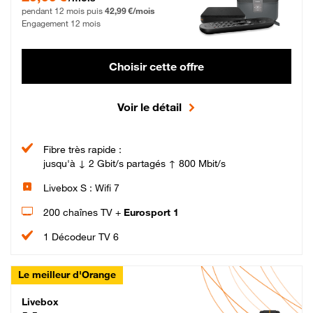
pendant 12 mois puis
42,99 €/mois
Engagement 12 mois
Choisir cette offre
Voir le détail
Fibre très rapide :
jusqu'à ↓ 2 Gbit/s partagés ↑ 800 Mbit/s
Livebox S : Wifi 7
200 chaînes TV +
Eurosport 1
1 Décodeur TV 6
Le meilleur d'Orange
Livebox Max Fibre
Livebox