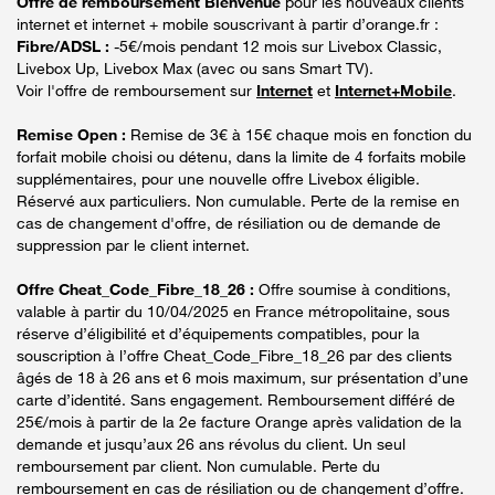
Offre de remboursement Bienvenue
pour les nouveaux clients
internet et internet + mobile souscrivant à partir d’orange.fr :
Fibre/ADSL :
-5€/mois pendant 12 mois sur Livebox Classic,
Livebox Up, Livebox Max (avec ou sans Smart TV).
Voir l'offre de remboursement sur
Internet
et
Internet+Mobile
.
Remise Open :
Remise de 3€ à 15€ chaque mois en fonction du
forfait mobile choisi ou détenu, dans la limite de 4 forfaits mobile
supplémentaires, pour une nouvelle offre Livebox éligible.
Réservé aux particuliers. Non cumulable. Perte de la remise en
cas de changement d'offre, de résiliation ou de demande de
suppression par le client internet.
Offre Cheat_Code_Fibre_18_26 :
Offre soumise à conditions,
valable à partir du 10/04/2025 en France métropolitaine, sous
réserve d’éligibilité et d’équipements compatibles, pour la
souscription à l’offre Cheat_Code_Fibre_18_26 par des clients
âgés de 18 à 26 ans et 6 mois maximum, sur présentation d’une
carte d’identité. Sans engagement. Remboursement différé de
25€/mois à partir de la 2e facture Orange après validation de la
demande et jusqu’aux 26 ans révolus du client. Un seul
remboursement par client. Non cumulable. Perte du
remboursement en cas de résiliation ou de changement d’offre.