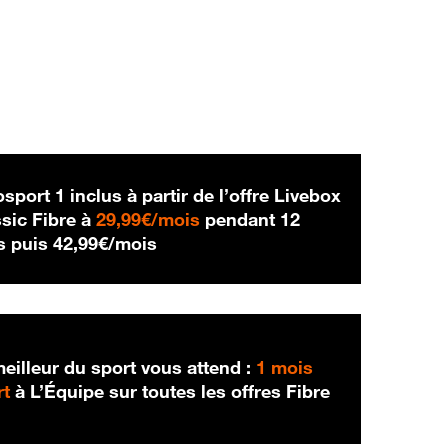
sport 1 inclus à partir de l’offre Livebox
29,99 € par mois
sic Fibre à
29,99€/mois
pendant 12
42,99 € par mois
s puis
42,99€/mois
eilleur du sport vous attend :
1 mois
rt
à L’Équipe sur toutes les offres Fibre