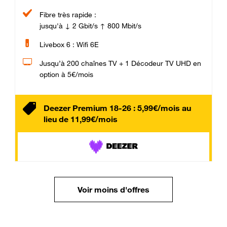
Fibre très rapide :
jusqu'à ↓ 2 Gbit/s ↑ 800 Mbit/s
Livebox 6 : Wifi 6E
Jusqu’à 200 chaînes TV + 1 Décodeur TV UHD en
option à 5€/mois
Deezer Premium 18-26 : 5,99€/mois au
lieu de 11,99€/mois
Voir moins d'offres