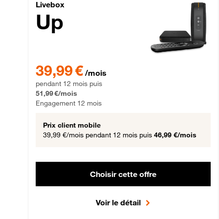
Livebox Up Fibre
Livebox
Up
39,99 € par mois pendant 12 mois puis 51,99 € par mois,
39,99 €
/mois
pendant 12 mois puis
51,99 €/mois
Engagement 12 mois
Prix client mobile
39,99 €/mois
pendant 12 mois puis
46,99 €/mois
Choisir cette offre
Voir le détail