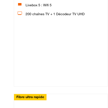
Livebox 5 : Wifi 5
200 chaînes TV + 1 Décodeur TV UHD
Fibre ultra rapide