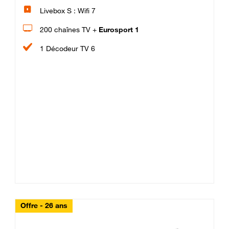
Livebox S : Wifi 7
200 chaînes TV +
Eurosport 1
1 Décodeur TV 6
Offre - 26 ans