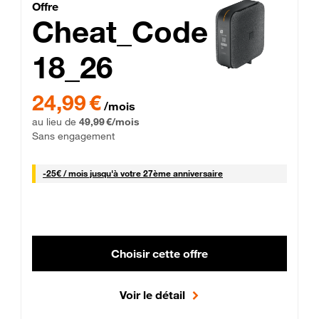
Cheat_Code Fibre_18_26
Offre
Cheat_Code
18_26
 Engagement 12 mois
24,99 € par mois pendant 0 mois puis 49,99 € par mois, Sans 
24,99 €
/mois
au lieu de
49,99 €/mois
Sans engagement
25 € par mois
-
25€ / mois
jusqu'à votre 27ème anniversaire
Choisir cette offre
Voir le détail