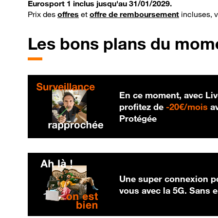
Eurosport 1 inclus jusqu'au 31/01/2029.
Prix des
offres
et
offre de remboursement
incluses, 
Les bons plans du mom
En ce moment, avec Liv
20
profitez de
-
20€/mois
av
Protégée
Une super connexion po
vous avec la 5G. Sans