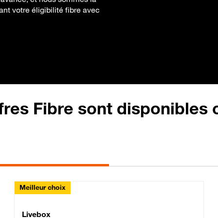
t votre éligibilité fibre avec
fres Fibre sont disponibles
Meilleur choix
Lite Fibre
Livebox Classic Fibre
Livebox