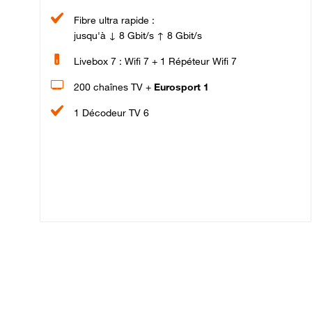
Fibre ultra rapide :
jusqu'à ↓ 8 Gbit/s ↑ 8 Gbit/s
Livebox 7 : Wifi 7 + 1 Répéteur Wifi 7
200 chaînes TV +
Eurosport 1
1 Décodeur TV 6