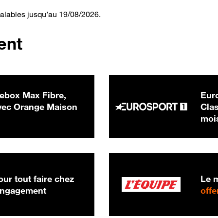
valables jusqu’au 19/08/2026.
ent
ebox Max Fibre,
Euro
 € par mois
ec Orange Maison
Clas
moi
ur tout faire chez
Le m
 engagement
offe