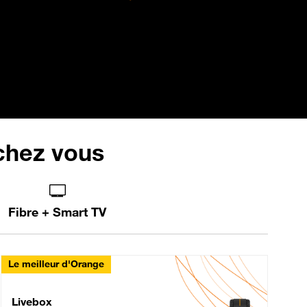
 chez vous
Fibre + Smart TV
Le meilleur d'Orange
Livebox Max Fibre
Livebox