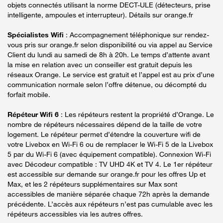
objets connectés utilisant la norme DECT-ULE (détecteurs, prise
intelligente, ampoules et interrupteur). Détails sur orange.fr
Spécialistes Wifi
: Accompagnement téléphonique sur rendez-
vous pris sur orange.fr selon disponibilité ou via appel au Service
Client du lundi au samedi de 8h à 20h. Le temps d’attente avant
la mise en relation avec un conseiller est gratuit depuis les
réseaux Orange. Le service est gratuit et l’appel est au prix d’une
communication normale selon l’offre détenue, ou décompté du
forfait mobile.
Répéteur Wifi 6
: Les répéteurs restent la propriété d’Orange. Le
nombre de répéteurs nécessaires dépend de la taille de votre
logement. Le répéteur permet d’étendre la couverture wifi de
votre Livebox en Wi-Fi 6 ou de remplacer le Wi-Fi 5 de la Livebox
5 par du Wi-Fi 6 (avec équipement compatible). Connexion Wi-Fi
avec Décodeur compatible : TV UHD 4K et TV 4. Le 1er répéteur
est accessible sur demande sur orange.fr pour les offres Up et
Max, et les 2 répéteurs supplémentaires sur Max sont
accessibles de manière séparée chaque 72h après la demande
précédente. L’accès aux répéteurs n’est pas cumulable avec les
répéteurs accessibles via les autres offres.