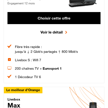
Engagement 12 mois
Choisir cette offre
Voir le détail
Fibre très rapide :
jusqu'à ↓ 2 Gbit/s partagés ↑ 800 Mbit/s
Livebox S : Wifi 7
200 chaînes TV +
Eurosport 1
1 Décodeur TV 6
Le meilleur d'Orange
Livebox Max Fibre
Livebox
Max