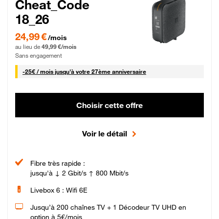
Cheat_Code
18_26
24,99 € par mois pendant 0 mois puis 49,99 € par mois, Sans engagement
24,99 €
/mois
au lieu de
49,99 €/mois
Sans engagement
25 € par mois
-
25€ / mois
jusqu'à votre 27ème anniversaire
Choisir cette offre
Voir le détail
Fibre très rapide :
jusqu'à ↓ 2 Gbit/s ↑ 800 Mbit/s
Livebox 6 : Wifi 6E
Jusqu’à 200 chaînes TV + 1 Décodeur TV UHD en
option à 5€/mois