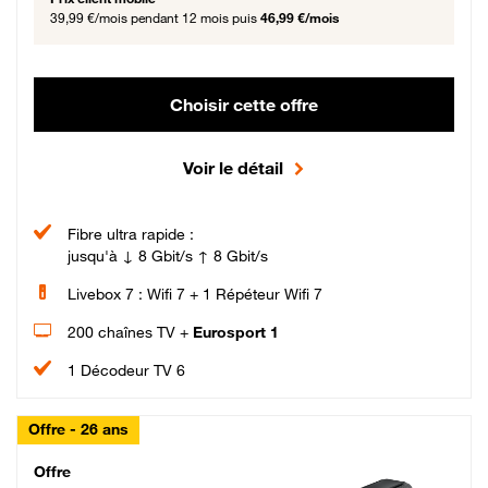
39,99 €/mois
pendant 12 mois puis
46,99 €/mois
Choisir cette offre
Voir le détail
Fibre ultra rapide :
jusqu'à ↓ 8 Gbit/s ↑ 8 Gbit/s
Livebox 7 : Wifi 7 + 1 Répéteur Wifi 7
200 chaînes TV +
Eurosport 1
1 Décodeur TV 6
Offre - 26 ans
Cheat_Code Fibre_18_26
Offre