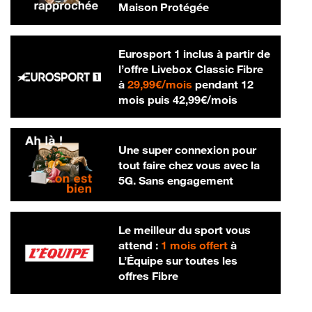
Maison Protégée
Eurosport 1 inclus à partir de
l’offre Livebox Classic Fibre
29,99 € par mois
à
29,99€/mois
pendant 12
42,99 € par m
mois puis
42,99€/mois
Une super connexion pour
tout faire chez vous avec la
5G. Sans engagement
Le meilleur du sport vous
attend :
1 mois offert
à
L’Équipe sur toutes les
offres Fibre