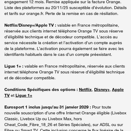
engagement 12 mois. Remise appliquée sur la facture Orange.
Liste des plateformes au 20/11/25 susceptible d’évolution. Détails
et tarifs sur orange.fr. Perte de la remise en cas de résiliation.
Netflix/Disney+/Apple TV :
valable en France métropolitaine,
réservée aux clients internet téléphone Orange TV sous réserve
d’éligibilité technique et de décodeur compatible. L'accès au
service nécessite la création et l'activation d'un compte auprès
de la plateforme. L’activation pourra également se faire avec les
identifiants habituels dans le cas d’un compte préexistant.
Ligue 1+ :
valable en France métropolitaine, réservée aux clients
internet téléphone Orange TV sous réserve d’éligibilité technique
et de décodeur compatible.
Conditions Spécifiques des options :
Netflix
,
Disney+
,
Apple
TV
et
Ligue 1+
Eurosport 1 inclus jusqu’au 31 janvier 2029 :
Pour toute
nouvelle souscription d’une offre Internet Orange éligible (Livebox
Classic, Livebox Up ou Livebox Max, hors
Cheat_Code_Fibre_18_26 et Séries Spéciales), sur ADSL ou sur
Fibre ou Smart TV. Cette inclusion concerne le flux linéaire de la