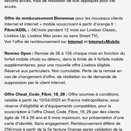
second accès, frais de résiliation de 60€ appliqués pour cet
accès.
Offre de remboursement Bienvenue
pour les nouveaux clients
internet et internet + mobile souscrivant à partir d’orange.fr :
Fibre/ADSL :
-5€/mois pendant 12 mois sur Livebox Classic,
Livebox Up, Livebox Max (avec ou sans Smart TV).
Voir l'offre de remboursement sur
Internet
et
Internet+Mobile
.
Remise Open :
Remise de 3€ à 15€ chaque mois en fonction du
forfait mobile choisi ou détenu, dans la limite de 4 forfaits mobile
supplémentaires, pour une nouvelle offre Livebox éligible.
Réservé aux particuliers. Non cumulable. Perte de la remise en
cas de changement d'offre, de résiliation ou de demande de
suppression par le client internet.
Offre Cheat_Code_Fibre_18_26 :
Offre soumise à conditions,
valable à partir du 10/04/2025 en France métropolitaine, sous
réserve d’éligibilité et d’équipements compatibles, pour la
souscription à l’offre Cheat_Code_Fibre_18_26 par des clients
âgés de 18 à 26 ans et 6 mois maximum, sur présentation d’une
carte d’identité. Sans engagement. Remboursement différé de
25€/mois à partir de la 2e facture Orange après validation de la