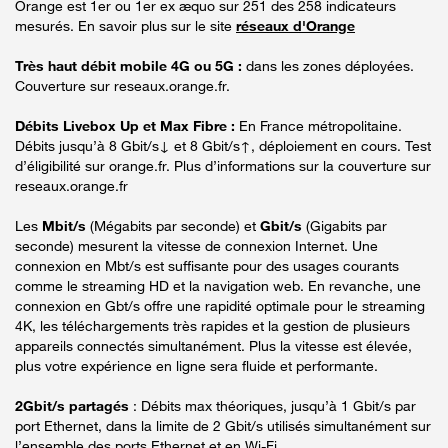
Orange est 1er ou 1er ex æquo sur 251 des 258 indicateurs
mesurés. En savoir plus sur le site
réseaux d'Orange
Très haut débit mobile 4G ou 5G :
dans les zones déployées.
Couverture sur reseaux.orange.fr.
Débits Livebox Up et Max Fibre :
En France métropolitaine.
Débits jusqu’à 8 Gbit/s↓ et 8 Gbit/s↑, déploiement en cours. Test
d’éligibilité sur orange.fr. Plus d’informations sur la couverture sur
reseaux.orange.fr
Les
Mbit/s
(Mégabits par seconde) et
Gbit/s
(Gigabits par
seconde) mesurent la vitesse de connexion Internet. Une
connexion en Mbt/s est suffisante pour des usages courants
comme le streaming HD et la navigation web. En revanche, une
connexion en Gbt/s offre une rapidité optimale pour le streaming
4K, les téléchargements très rapides et la gestion de plusieurs
appareils connectés simultanément. Plus la vitesse est élevée,
plus votre expérience en ligne sera fluide et performante.
2Gbit/s partagés
: Débits max théoriques, jusqu’à 1 Gbit/s par
port Ethernet, dans la limite de 2 Gbit/s utilisés simultanément sur
l’ensemble des ports Ethernet et en Wi-Fi.