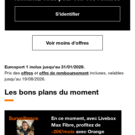
S'identifier
Voir moins d'offres
Eurosport 1 inclus jusqu'au 31/01/2029.
Prix des
offres
et
offre de remboursement
incluses, valables
jusqu’au 19/08/2026.
Les bons plans du moment
En ce moment, avec Livebox
Max Fibre, profitez de
20 € par mois
-
20€/mois
avec Orange