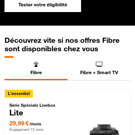
Tester votre éligibilité
Découvrez vite si nos offres Fibre
sont disponibles chez vous
Fibre
Fibre + Smart TV
L'essentiel
Série Spéciale Livebox Lite Fibre
Série Spéciale Livebox
Lite
29,99 € par mois , Engagement 12 mois
29,99 €
/mois
Engagement 12 mois