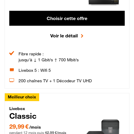
Choisir cette offre
Voir le détail
Fibre rapide :
jusqu'à ↓ 1 Gbit/s ↑ 700 Mbit/s
Livebox 5 : Wifi 5
200 chaînes TV + 1 Décodeur TV UHD
Meilleur choix
Livebox Classic Fibre
Livebox
Classic
29,99 € par mois pendant 12 mois puis 42,99 € par mois, Engagement 12 moi
29,99 €
/mois
pendant 12 mois puis
42,99 €/mois