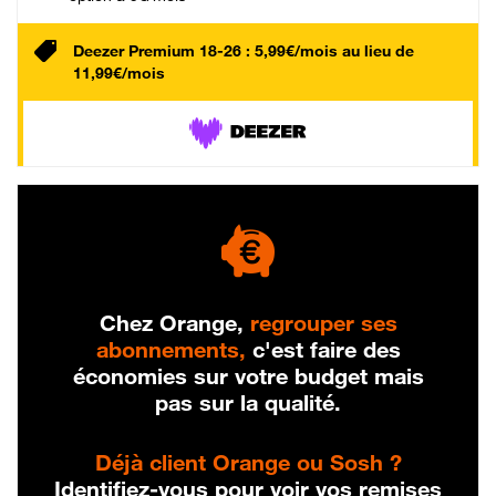
Deezer Premium 18-26 : 5,99€/mois au lieu de
11,99€/mois
Chez Orange,
regrouper ses
abonnements,
c'est faire des
économies sur votre budget mais
pas sur la qualité.
Déjà client Orange ou Sosh ?
Identifiez-vous pour voir vos remises