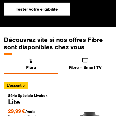
Tester votre éligibilité
Découvrez vite si nos offres Fibre
sont disponibles chez vous
Fibre
Fibre + Smart TV
L'essentiel
Série Spéciale Livebox Lite Fibre
Série Spéciale Livebox
Lite
29,99 € par mois , Engagement 12 mois
29,99 €
/mois