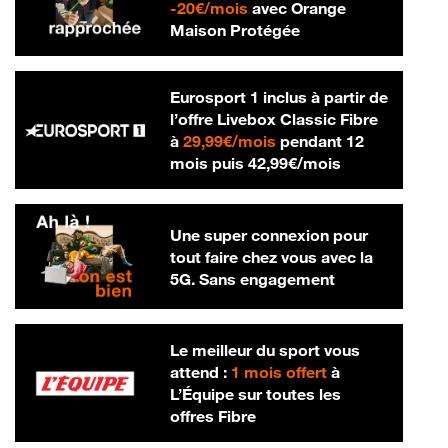
20 € par mois
-
20€/mois
avec Orange
Maison Protégée
Eurosport 1 inclus à partir de
l’offre Livebox Classic Fibre
29,99 € par mois
à
29,99€/mois
pendant 12
42,99 € par m
mois puis
42,99€/mois
Une super connexion pour
tout faire chez vous avec la
5G. Sans engagement
Le meilleur du sport vous
attend :
1 mois offert
à
L’Équipe sur toutes les
offres Fibre