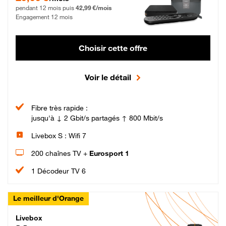
pendant 12 mois puis
42,99 €/mois
Engagement 12 mois
Choisir cette offre
Voir le détail
Fibre très rapide :
jusqu'à ↓ 2 Gbit/s partagés ↑ 800 Mbit/s
Livebox S : Wifi 7
200 chaînes TV +
Eurosport 1
1 Décodeur TV 6
Le meilleur d'Orange
Livebox Max Fibre
Livebox