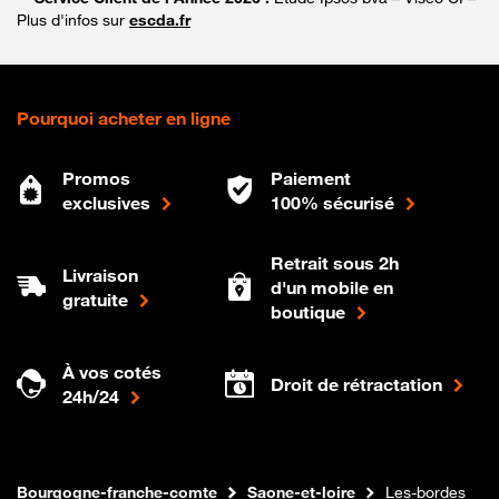
Plus d'infos sur
escda.fr
Pourquoi acheter en ligne
Promos
Paiement
exclusives
100% sécurisé
Retrait sous 2h
Livraison
d'un mobile en
gratuite
boutique
À vos cotés
Droit de rétractation
24h/24
Internet fibre
Boutique Orange
Bourgogne-franche-comte
Saone-et-loire
Les-bordes