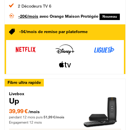
2 Décodeurs TV 6
-20€/mois
avec Orange Maison Protégée
Nouveau
-5€/mois de remise par plateforme
Fibre ultra rapide
Livebox Up Fibre
Livebox
Up
39,99 € par mois pendant 12 mois puis 51,99 € par mois, Engagement 12 moi
39,99 €
/mois
pendant 12 mois puis
51,99 €/mois
Engagement 12 mois