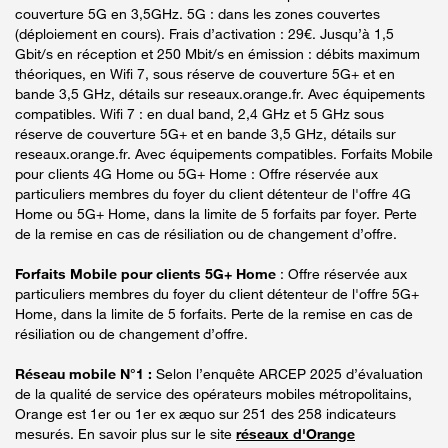
couverture 5G en 3,5GHz. 5G : dans les zones couvertes
(déploiement en cours). Frais d’activation : 29€. Jusqu’à 1,5
Gbit/s en réception et 250 Mbit/s en émission : débits maximum
théoriques, en Wifi 7, sous réserve de couverture 5G+ et en
bande 3,5 GHz, détails sur reseaux.orange.fr. Avec équipements
compatibles. Wifi 7 : en dual band, 2,4 GHz et 5 GHz sous
réserve de couverture 5G+ et en bande 3,5 GHz, détails sur
reseaux.orange.fr. Avec équipements compatibles. Forfaits Mobile
pour clients 4G Home ou 5G+ Home : Offre réservée aux
particuliers membres du foyer du client détenteur de l'offre 4G
Home ou 5G+ Home, dans la limite de 5 forfaits par foyer. Perte
de la remise en cas de résiliation ou de changement d’offre.
Forfaits Mobile pour clients 5G+ Home
: Offre réservée aux
particuliers membres du foyer du client détenteur de l'offre 5G+
Home, dans la limite de 5 forfaits. Perte de la remise en cas de
résiliation ou de changement d’offre.
Réseau mobile N°1 :
Selon l’enquête ARCEP 2025 d’évaluation
de la qualité de service des opérateurs mobiles métropolitains,
Orange est 1er ou 1er ex æquo sur 251 des 258 indicateurs
mesurés. En savoir plus sur le site
réseaux d'Orange