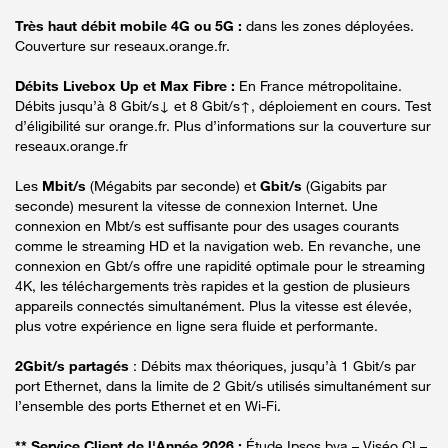
Très haut débit mobile 4G ou 5G :
dans les zones déployées.
Couverture sur reseaux.orange.fr.
Débits Livebox Up et Max Fibre :
En France métropolitaine.
Débits jusqu’à 8 Gbit/s↓ et 8 Gbit/s↑, déploiement en cours. Test
d’éligibilité sur orange.fr. Plus d’informations sur la couverture sur
reseaux.orange.fr
Les
Mbit/s
(Mégabits par seconde) et
Gbit/s
(Gigabits par
seconde) mesurent la vitesse de connexion Internet. Une
connexion en Mbt/s est suffisante pour des usages courants
comme le streaming HD et la navigation web. En revanche, une
connexion en Gbt/s offre une rapidité optimale pour le streaming
4K, les téléchargements très rapides et la gestion de plusieurs
appareils connectés simultanément. Plus la vitesse est élevée,
plus votre expérience en ligne sera fluide et performante.
2Gbit/s partagés
: Débits max théoriques, jusqu’à 1 Gbit/s par
port Ethernet, dans la limite de 2 Gbit/s utilisés simultanément sur
l’ensemble des ports Ethernet et en Wi-Fi.
** Service Client de l'Année 2026 :
Étude Ipsos bva – Viséo CI –