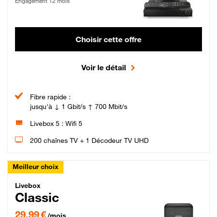
Engagement 12 mois
Choisir cette offre
Voir le détail
Fibre rapide :
jusqu'à ↓ 1 Gbit/s ↑ 700 Mbit/s
Livebox 5 : Wifi 5
200 chaînes TV + 1 Décodeur TV UHD
Meilleur choix
Livebox Classic Fibre
Livebox
Classic
29,99 € par mois pendant 12 mois puis 42,99 € par mois, Engagement 12 moi
29,99 €
/mois