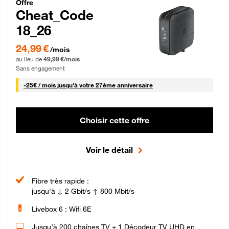
Cheat_Code Fibre_18_26
Offre
Cheat_Code
18_26
24,99 € par mois pendant 0 mois puis 49,99 € par mois, Sans engagement
24,99 €
/mois
au lieu de
49,99 €/mois
Sans engagement
25 € par mois
-
25€ / mois
jusqu'à votre 27ème anniversaire
Choisir cette offre
Voir le détail
Fibre très rapide :
jusqu'à ↓ 2 Gbit/s ↑ 800 Mbit/s
Livebox 6 : Wifi 6E
Jusqu’à 200 chaînes TV + 1 Décodeur TV UHD en