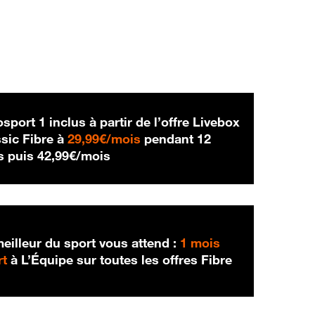
sport 1 inclus à partir de l’offre Livebox
29,99 € par mois
sic Fibre à
29,99€/mois
pendant 12
42,99 € par mois
s puis
42,99€/mois
eilleur du sport vous attend :
1 mois
rt
à L’Équipe sur toutes les offres Fibre