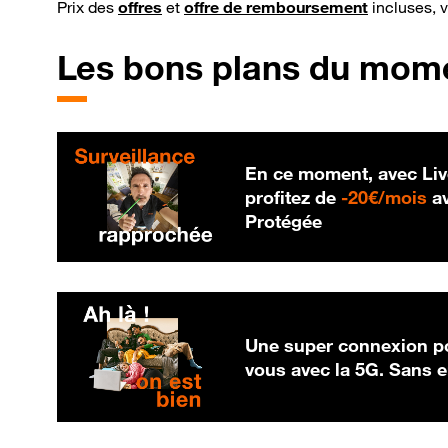
Prix des
offres
et
offre de remboursement
incluses, 
Les bons plans du mom
En ce moment, avec Liv
20
profitez de
-
20€/mois
av
Protégée
Une super connexion po
vous avec la 5G. Sans