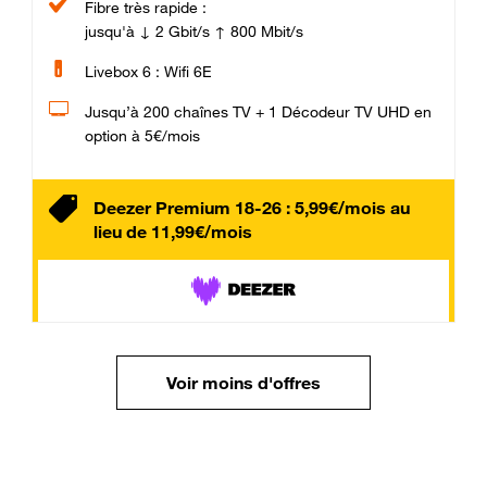
Fibre très rapide :
jusqu'à ↓ 2 Gbit/s ↑ 800 Mbit/s
Livebox 6 : Wifi 6E
Jusqu’à 200 chaînes TV + 1 Décodeur TV UHD en
option à 5€/mois
Deezer Premium 18-26 : 5,99€/mois au
lieu de 11,99€/mois
Voir moins d'offres