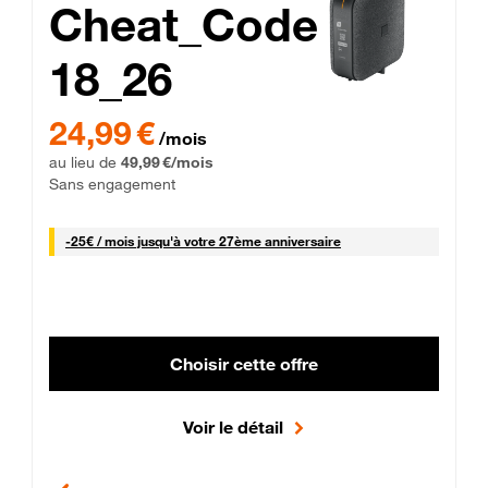
Cheat_Code
18_26
 Engagement 12 mois
24,99 € par mois pendant 0 mois puis 49,99 € par mois, Sans 
24,99 €
/mois
au lieu de
49,99 €/mois
Sans engagement
25 € par mois
-
25€ / mois
jusqu'à votre 27ème anniversaire
Choisir cette offre
Voir le détail