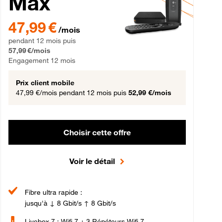
Max
gement 12 mois
47,99 € par mois pendant 12 mois puis 57,99 € par mois, Engageme
47,99 €
/mois
pendant 12 mois puis
57,99 €/mois
Engagement 12 mois
Prix client mobile
47,99 €/mois
pendant 12 mois puis
52,99 €/mois
Choisir cette offre
Voir le détail
Fibre ultra rapide :
jusqu'à ↓ 8 Gbit/s ↑ 8 Gbit/s
Livebox 7 : Wifi 7 + 3 Répéteurs Wifi 7