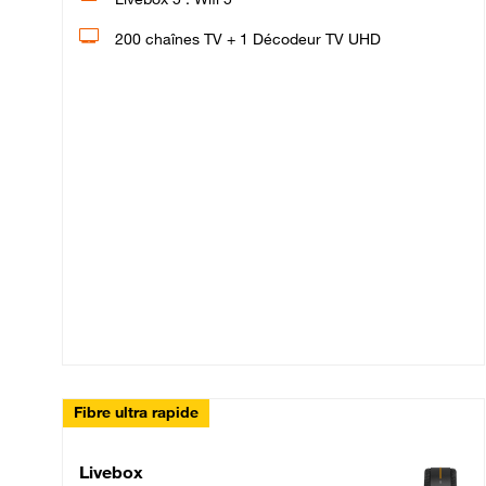
200 chaînes TV + 1 Décodeur TV UHD
Fibre ultra rapide
Livebox Up Fibre
Livebox