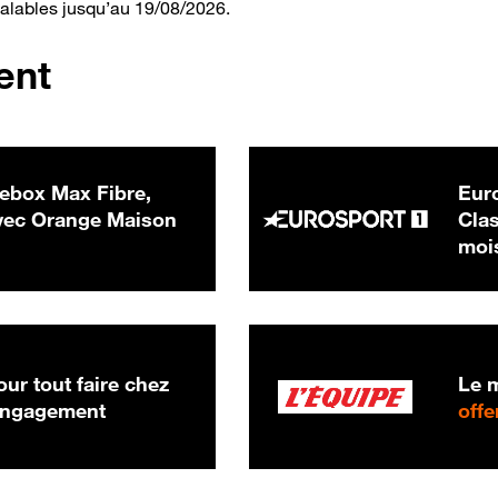
valables jusqu’au 19/08/2026.
ent
ebox Max Fibre,
Euro
 € par mois
ec Orange Maison
Clas
moi
ur tout faire chez
Le m
 engagement
offe