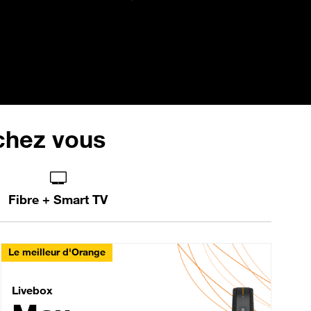
 chez vous
Fibre + Smart TV
Le meilleur d'Orange
Livebox Max Fibre
Livebox