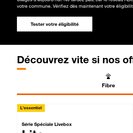
votre commune. Vérifiez dès maintenant votre éligibilité 
Tester votre éligibilité
Découvrez vite si nos of
Fibre
L'essentiel
Série Spéciale Livebox 
Série Spéciale Livebox