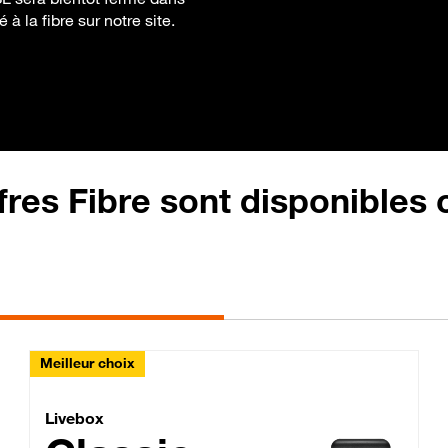
à la fibre sur notre site.
fres Fibre sont disponibles
Meilleur choix
Lite Fibre
Livebox Classic Fibre
Livebox