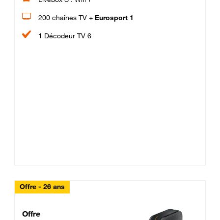
200 chaînes TV +
Eurosport 1
1 Décodeur TV 6
Offre - 26 ans
Cheat_Code Fibre_18_26
Offre