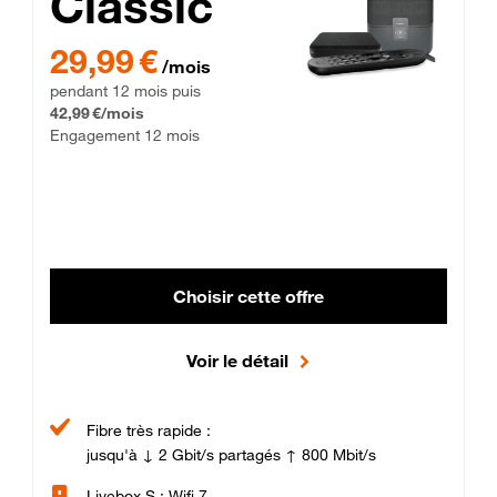
Classic
29,99 € par mois pendant 12 mois puis 42,99 € par mois, Enga
29,99 €
/mois
pendant 12 mois puis
42,99 €/mois
Engagement 12 mois
Choisir cette offre
Voir le détail
Fibre très rapide :
jusqu'à ↓ 2 Gbit/s partagés ↑ 800 Mbit/s
Livebox S : Wifi 7