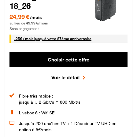
18_26
24,99 € par mois pendant 0 mois puis 49,99 € par mois, Sans engagement
24,99 €
/mois
au lieu de
49,99 €/mois
Sans engagement
25 € par mois
-
25€ / mois
jusqu'à votre 27ème anniversaire
Choisir cette offre
Voir le détail
Fibre très rapide :
jusqu'à ↓ 2 Gbit/s ↑ 800 Mbit/s
Livebox 6 : Wifi 6E
Jusqu’à 200 chaînes TV + 1 Décodeur TV UHD en
option à 5€/mois