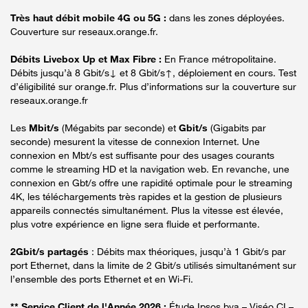
Très haut débit mobile 4G ou 5G :
dans les zones déployées.
Couverture sur reseaux.orange.fr.
Débits Livebox Up et Max Fibre :
En France métropolitaine.
Débits jusqu’à 8 Gbit/s↓ et 8 Gbit/s↑, déploiement en cours. Test
d’éligibilité sur orange.fr. Plus d’informations sur la couverture sur
reseaux.orange.fr
Les
Mbit/s
(Mégabits par seconde) et
Gbit/s
(Gigabits par
seconde) mesurent la vitesse de connexion Internet. Une
connexion en Mbt/s est suffisante pour des usages courants
comme le streaming HD et la navigation web. En revanche, une
connexion en Gbt/s offre une rapidité optimale pour le streaming
4K, les téléchargements très rapides et la gestion de plusieurs
appareils connectés simultanément. Plus la vitesse est élevée,
plus votre expérience en ligne sera fluide et performante.
2Gbit/s partagés
: Débits max théoriques, jusqu’à 1 Gbit/s par
port Ethernet, dans la limite de 2 Gbit/s utilisés simultanément sur
l’ensemble des ports Ethernet et en Wi-Fi.
** Service Client de l'Année 2026 :
Étude Ipsos bva – Viséo CI –