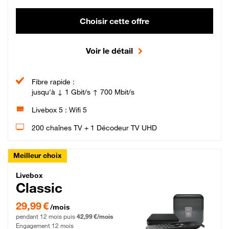
Choisir cette offre
Voir le détail
Fibre rapide :
jusqu'à ↓ 1 Gbit/s ↑ 700 Mbit/s
Livebox 5 : Wifi 5
200 chaînes TV + 1 Décodeur TV UHD
Meilleur choix
Livebox Classic Fibre
Livebox
Classic
29,99 € par mois pendant 12 mois puis 42,99 € par mois, Engagement 12 moi
29,99 €
/mois
pendant 12 mois puis
42,99 €/mois
Engagement 12 mois