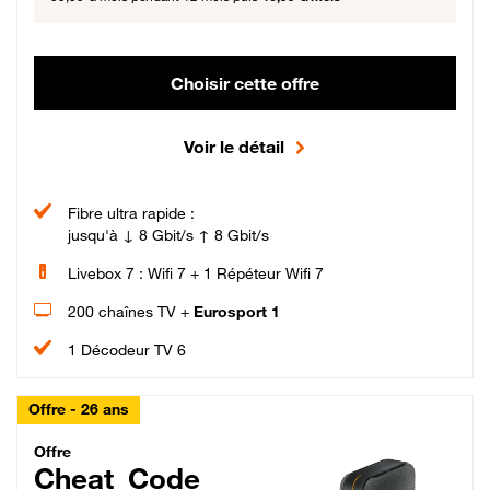
Choisir cette offre
Voir le détail
Fibre ultra rapide :
jusqu'à ↓ 8 Gbit/s ↑ 8 Gbit/s
Livebox 7 : Wifi 7 + 1 Répéteur Wifi 7
200 chaînes TV +
Eurosport 1
1 Décodeur TV 6
Offre - 26 ans
Cheat_Code Fibre_18_26
Offre
Cheat_Code