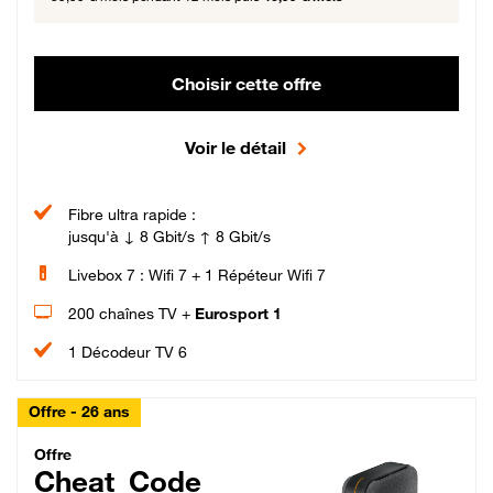
Choisir cette offre
Voir le détail
Fibre ultra rapide :
jusqu'à ↓ 8 Gbit/s ↑ 8 Gbit/s
Livebox 7 : Wifi 7 + 1 Répéteur Wifi 7
200 chaînes TV +
Eurosport 1
1 Décodeur TV 6
Offre - 26 ans
Cheat_Code Fibre_18_26
Offre
Cheat_Code