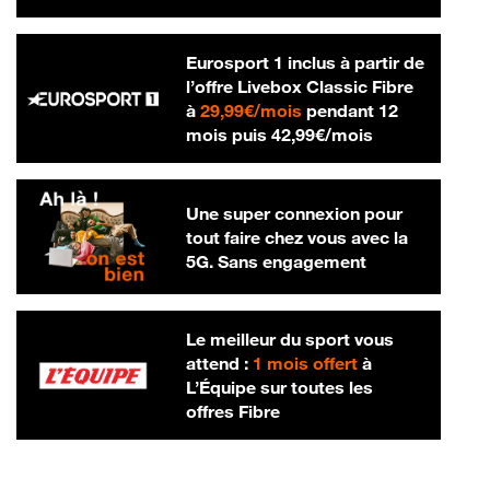
Eurosport 1 inclus à partir de
l’offre Livebox Classic Fibre
29,99 € par mois
à
29,99€/mois
pendant 12
42,99 € par m
mois puis
42,99€/mois
Une super connexion pour
tout faire chez vous avec la
5G. Sans engagement
Le meilleur du sport vous
attend :
1 mois offert
à
L’Équipe sur toutes les
offres Fibre