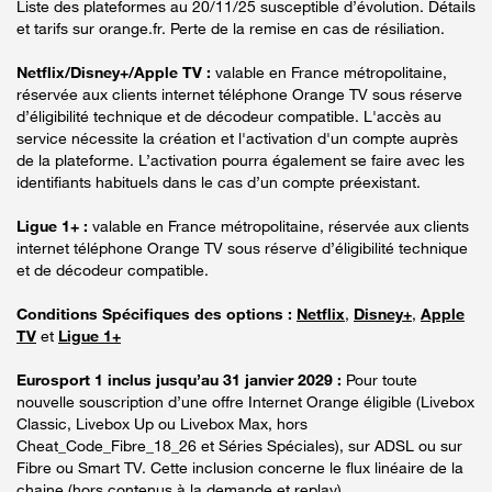
Liste des plateformes au 20/11/25 susceptible d’évolution. Détails
et tarifs sur orange.fr. Perte de la remise en cas de résiliation.
Netflix/Disney+/Apple TV :
valable en France métropolitaine,
réservée aux clients internet téléphone Orange TV sous réserve
d’éligibilité technique et de décodeur compatible. L'accès au
service nécessite la création et l'activation d'un compte auprès
de la plateforme. L’activation pourra également se faire avec les
identifiants habituels dans le cas d’un compte préexistant.
Ligue 1+ :
valable en France métropolitaine, réservée aux clients
internet téléphone Orange TV sous réserve d’éligibilité technique
et de décodeur compatible.
Conditions Spécifiques des options :
Netflix
,
Disney+
,
Apple
TV
et
Ligue 1+
Eurosport 1 inclus jusqu’au 31 janvier 2029 :
Pour toute
nouvelle souscription d’une offre Internet Orange éligible (Livebox
Classic, Livebox Up ou Livebox Max, hors
Cheat_Code_Fibre_18_26 et Séries Spéciales), sur ADSL ou sur
Fibre ou Smart TV. Cette inclusion concerne le flux linéaire de la
chaine (hors contenus à la demande et replay).