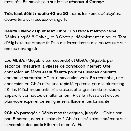
mesurés. En savoir plus sur le site
réseaux d'Orange
Très haut débit mobile 4G ou 5G :
dans les zones déployées.
Couverture sur reseaux.orange.fr.
Débits Livebox Up et Max Fibre :
En France métropolitaine.
Débits jusqu’à 8 Gbit/s↓ et 8 Gbit/s↑, déploiement en cours. Test
d’éligibilité sur orange.fr. Plus d’informations sur la couverture sur
reseaux.orange.fr
Les
Mbit/s
(Mégabits par seconde) et
Gbit/s
(Gigabits par
seconde) mesurent la vitesse de connexion Internet. Une
connexion en Mbt/s est suffisante pour des usages courants
comme le streaming HD et la navigation web. En revanche, une
connexion en Gbt/s offre une rapidité optimale pour le streaming
4K, les téléchargements très rapides et la gestion de plusieurs
appareils connectés simultanément. Plus la vitesse est élevée,
plus votre expérience en ligne sera fluide et performante.
2Gbit/s partagés
: Débits max théoriques, jusqu’à 1 Gbit/s par
port Ethernet, dans la limite de 2 Gbit/s utilisés simultanément sur
l’ensemble des ports Ethernet et en Wi-Fi.