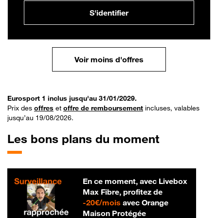
S'identifier
Voir moins d'offres
Eurosport 1 inclus jusqu'au 31/01/2029.
Prix des
offres
et
offre de remboursement
incluses, valables
jusqu’au 19/08/2026.
Les bons plans du moment
En ce moment, avec Livebox
Max Fibre, profitez de
20 € par mois
-
20€/mois
avec Orange
Maison Protégée