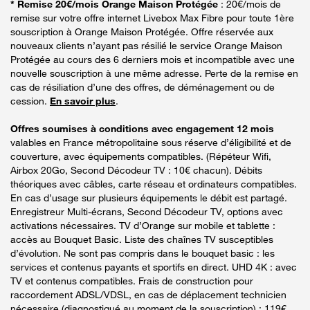
* Remise 20€/mois Orange Maison Protégée
: 20€/mois de
remise sur votre offre internet Livebox Max Fibre pour toute 1ère
souscription à Orange Maison Protégée. Offre réservée aux
nouveaux clients n’ayant pas résilié le service Orange Maison
Protégée au cours des 6 derniers mois et incompatible avec une
nouvelle souscription à une même adresse. Perte de la remise en
cas de résiliation d’une des offres, de déménagement ou de
cession.
En savoir plus
.
Offres soumises à conditions avec engagement 12 mois
valables en France métropolitaine sous réserve d’éligibilité et de
couverture, avec équipements compatibles. (Répéteur Wifi,
Airbox 20Go, Second Décodeur TV : 10€ chacun). Débits
théoriques avec câbles, carte réseau et ordinateurs compatibles.
En cas d’usage sur plusieurs équipements le débit est partagé.
Enregistreur Multi-écrans, Second Décodeur TV, options avec
activations nécessaires. TV d’Orange sur mobile et tablette :
accès au Bouquet Basic. Liste des chaînes TV susceptibles
d’évolution. Ne sont pas compris dans le bouquet basic : les
services et contenus payants et sportifs en direct. UHD 4K : avec
TV et contenus compatibles. Frais de construction pour
raccordement ADSL/VDSL, en cas de déplacement technicien
nécessaire (diagnostiqué au moment de la souscription) : 119€.