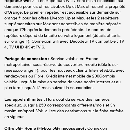
Répéteur Wifi 7
: Les Répéteurs Wifi 7 sont mis à disposition sur
demande pour les offres Livebox Up et Max et restent la propriété
d'Orange. Le premier répéteur est accessible sur demande sur
orange.fr pour les offres Livebox Up et Max, et les 2 répéteurs
supplémentaires sur Max sont accessibles de manière séparée
chaque 72h après la demande précédente. Le nombre de
répéteurs dépend de la taille de votre logement (détails et tarifs
sur orange.fr). Connexion wifi avec Décodeur TV compatible : TV
4, TV UHD 4K et TV 6.
Partage de connexion :
Service valable en France
métropolitaine, sous réserve de couverture mobile (détails sur
réseaux.orange.fr), pour les nouveaux clients Internet ADSL avec
rendez-vous ou Fibre. Crédit internet mobile de 200Go/mois
valable jusqu'à la mise en service de votre accès internet et au
plus tard jusqu'à 12 mois suivant la souscription.
Les appels illimités
: Hors coût du service des numéros
spéciaux. Jusqu’à 250 correspondants différents/mois et 3h
maximum/appel. Voir la liste des destinations sur la fiche tarifaire
en vigueur.
Offre 5G+ Home (Flybox 5G+ nécessaire) :
Connexion