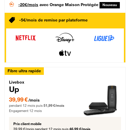
-20€/mois
avec Orange Maison Protégée
Nouveau
-5€/mois de remise par plateforme
Fibre ultra rapide
Livebox Up Fibre
Livebox
Up
39,99 € par mois pendant 12 mois puis 51,99 € par mois, Engagement 12 moi
39,99 €
/mois
pendant 12 mois puis
51,99 €/mois
Engagement 12 mois
Prix client mobile
39,99 €/mois
pendant 12 mois puis
46,99 €/mois