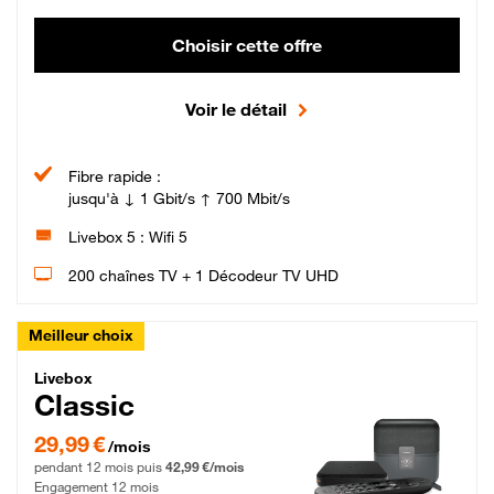
Choisir cette offre
Voir le détail
Fibre rapide :
jusqu'à ↓ 1 Gbit/s ↑ 700 Mbit/s
Livebox 5 : Wifi 5
200 chaînes TV + 1 Décodeur TV UHD
Meilleur choix
Livebox Classic Fibre
Livebox
Classic
29,99 € par mois pendant 12 mois puis 42,99 € par mois, Engagement 12 moi
29,99 €
/mois
pendant 12 mois puis
42,99 €/mois
Engagement 12 mois