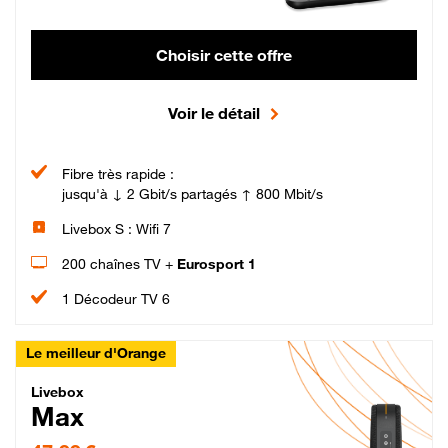
Choisir cette offre
Voir le détail
Fibre très rapide :
jusqu'à ↓ 2 Gbit/s partagés ↑ 800 Mbit/s
Livebox S : Wifi 7
200 chaînes TV +
Eurosport 1
1 Décodeur TV 6
Le meilleur d'Orange
Livebox Max Fibre
Livebox
Max
47,99 € par mois pendant 12 mois puis 57,99 € par mois, Engagement 12 moi