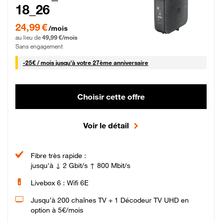
18_26
24,99 € par mois pendant 0 mois puis 49,99 € par mois, Sans engagement
24,99 €
/mois
au lieu de
49,99 €/mois
Sans engagement
25 € par mois
-
25€ / mois
jusqu'à votre 27ème anniversaire
Choisir cette offre
Voir le détail
Fibre très rapide :
jusqu'à ↓ 2 Gbit/s ↑ 800 Mbit/s
Livebox 6 : Wifi 6E
Jusqu’à 200 chaînes TV + 1 Décodeur TV UHD en
option à 5€/mois