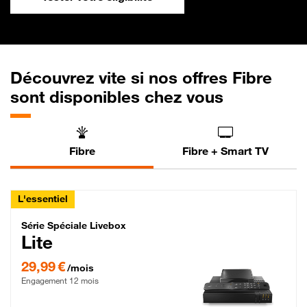
Découvrez vite si nos offres Fibre
sont disponibles chez vous
Fibre
Fibre + Smart TV
L'essentiel
Série Spéciale Livebox Lite Fibre
Série Spéciale Livebox
Lite
29,99 € par mois , Engagement 12 mois
29,99 €
/mois
Engagement 12 mois