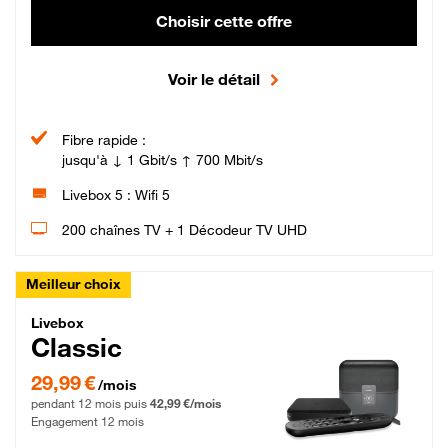
Choisir cette offre
Voir le détail
Fibre rapide :
jusqu'à ↓ 1 Gbit/s ↑ 700 Mbit/s
Livebox 5 : Wifi 5
200 chaînes TV + 1 Décodeur TV UHD
Meilleur choix
Livebox Classic Fibre
Livebox
Classic
29,99 € par mois pendant 12 mois puis 42,99 € par mois, Engagement 12 moi
29,99 €
/mois
pendant 12 mois puis
42,99 €/mois
Engagement 12 mois