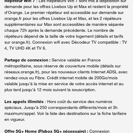
Répéteur Wifi 7
: Les Répéteurs Wifi 7 sont mis à disposition sur
demande pour les offres Livebox Up et Max et restent la propriété
d'Orange. Le premier répéteur est accessible sur demande sur
orange.fr pour les offres Livebox Up et Max, et les 2 répéteurs
supplémentaires sur Max sont accessibles de manière séparée
chaque 72h après la demande précédente. Le nombre de
répéteurs dépend de la taille de votre logement (détails et tarifs
sur orange.fr). Connexion wifi avec Décodeur TV compatible : TV
4, TV UHD 4K et TV 6.
Partage de connexion :
Service valable en France
métropolitaine, sous réserve de couverture mobile (détails sur
réseaux.orange.fr), pour les nouveaux clients Internet ADSL avec
rendez-vous ou Fibre. Crédit internet mobile de 200Go/mois
valable jusqu'à la mise en service de votre accès internet et au
plus tard jusqu'à 12 mois suivant la souscription.
Les appels illimités
: Hors coût du service des numéros
spéciaux. Jusqu’à 250 correspondants différents/mois et 3h
maximum/appel. Voir la liste des destinations sur la fiche tarifaire
en vigueur.
Offre 5G+ Home (Flybox 5G+ nécessaire) :
Connexion