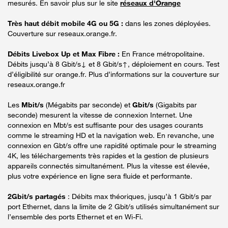
mesurés. En savoir plus sur le site
réseaux d'Orange
Très haut débit mobile 4G ou 5G :
dans les zones déployées.
Couverture sur reseaux.orange.fr.
Débits Livebox Up et Max Fibre :
En France métropolitaine.
Débits jusqu’à 8 Gbit/s↓ et 8 Gbit/s↑, déploiement en cours. Test
d’éligibilité sur orange.fr. Plus d’informations sur la couverture sur
reseaux.orange.fr
Les
Mbit/s
(Mégabits par seconde) et
Gbit/s
(Gigabits par
seconde) mesurent la vitesse de connexion Internet. Une
connexion en Mbt/s est suffisante pour des usages courants
comme le streaming HD et la navigation web. En revanche, une
connexion en Gbt/s offre une rapidité optimale pour le streaming
4K, les téléchargements très rapides et la gestion de plusieurs
appareils connectés simultanément. Plus la vitesse est élevée,
plus votre expérience en ligne sera fluide et performante.
2Gbit/s partagés
: Débits max théoriques, jusqu’à 1 Gbit/s par
port Ethernet, dans la limite de 2 Gbit/s utilisés simultanément sur
l’ensemble des ports Ethernet et en Wi-Fi.