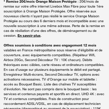
* Remise 20€/mois Orange Maison Protégée
: 20€/mois de
remise sur votre offre internet Livebox Max Fibre pour toute 1ère
souscription à Orange Maison Protégée. Offre réservée aux
nouveaux clients n’ayant pas résilié le service Orange Maison
Protégée au cours des 6 derniers mois et incompatible avec une
nouvelle souscription à une même adresse. Perte de la remise en
cas de résiliation d’une des offres, de déménagement ou de
cession.
En savoir plus
.
Offres soumises à conditions avec engagement 12 mois
valables en France métropolitaine sous réserve d’éligibilité et de
couverture, avec équipements compatibles. (Répéteur Wifi,
Airbox 20Go, Second Décodeur TV : 10€ chacun). Débits
théoriques avec câbles, carte réseau et ordinateurs compatibles.
En cas d’usage sur plusieurs équipements le débit est partagé.
Enregistreur Multi-écrans, Second Décodeur TV, options avec
activations nécessaires. TV d’Orange sur mobile et tablette :
accès au Bouquet Basic. Liste des chaînes TV susceptibles
d’évolution. Ne sont pas compris dans le bouquet basic : les
services et contenus payants et sportifs en direct. UHD 4K : avec
TV et contenus compatibles. Frais de construction pour
raccordement ADSL/VDSL, en cas de déplacement technicien
nécessaire (diagnostiqué au moment de la souscription) : 119€.