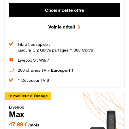
Choisir cette offre
Voir le détail
Fibre très rapide :
jusqu'à ↓ 2 Gbit/s partagés ↑ 800 Mbit/s
Livebox S : Wifi 7
200 chaînes TV +
Eurosport 1
1 Décodeur TV 6
Le meilleur d'Orange
Livebox Max Fibre
Livebox
Max
47,99 € par mois pendant 12 mois puis 57,99 € par mois, Engagement 12 moi
47,99 €
/mois