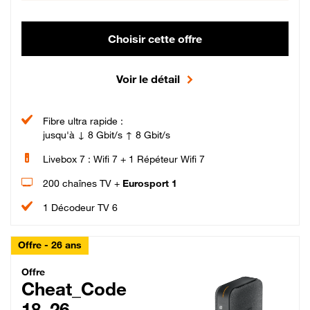
Choisir cette offre
Voir le détail
Fibre ultra rapide :
jusqu'à ↓ 8 Gbit/s ↑ 8 Gbit/s
Livebox 7 : Wifi 7 + 1 Répéteur Wifi 7
200 chaînes TV +
Eurosport 1
1 Décodeur TV 6
Offre - 26 ans
Cheat_Code Fibre_18_26
Offre
Cheat_Code
18_26