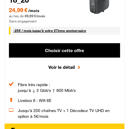
24,99 € par mois pendant 0 mois puis 49,99 € par mois, Sans engagement
24,99 €
/mois
au lieu de
49,99 €/mois
Sans engagement
25 € par mois
-
25€ / mois
jusqu'à votre 27ème anniversaire
Choisir cette offre
Voir le détail
Fibre très rapide :
jusqu'à ↓ 2 Gbit/s ↑ 800 Mbit/s
Livebox 6 : Wifi 6E
Jusqu’à 200 chaînes TV + 1 Décodeur TV UHD en
option à 5€/mois