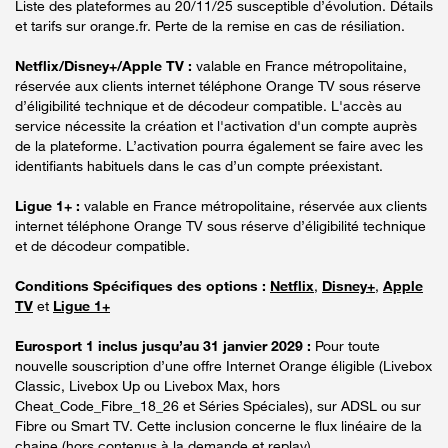
Liste des plateformes au 20/11/25 susceptible d’évolution. Détails
et tarifs sur orange.fr. Perte de la remise en cas de résiliation.
Netflix/Disney+/Apple TV :
valable en France métropolitaine,
réservée aux clients internet téléphone Orange TV sous réserve
d’éligibilité technique et de décodeur compatible. L'accès au
service nécessite la création et l'activation d'un compte auprès
de la plateforme. L’activation pourra également se faire avec les
identifiants habituels dans le cas d’un compte préexistant.
Ligue 1+ :
valable en France métropolitaine, réservée aux clients
internet téléphone Orange TV sous réserve d’éligibilité technique
et de décodeur compatible.
Conditions Spécifiques des options :
Netflix
,
Disney+
,
Apple
TV
et
Ligue 1+
Eurosport 1 inclus jusqu’au 31 janvier 2029 :
Pour toute
nouvelle souscription d’une offre Internet Orange éligible (Livebox
Classic, Livebox Up ou Livebox Max, hors
Cheat_Code_Fibre_18_26 et Séries Spéciales), sur ADSL ou sur
Fibre ou Smart TV. Cette inclusion concerne le flux linéaire de la
chaine (hors contenus à la demande et replay).