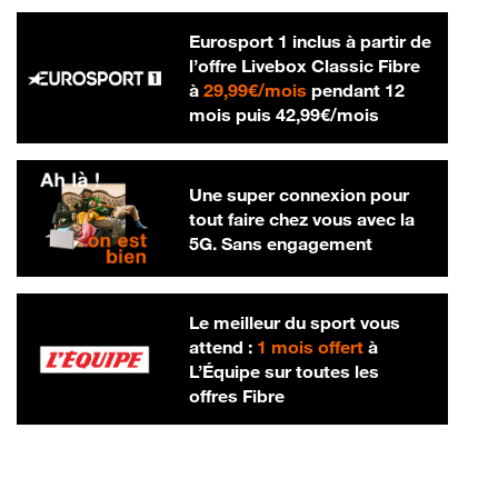
Eurosport 1 inclus à partir de
l’offre Livebox Classic Fibre
29,99 € par mois
à
29,99€/mois
pendant 12
42,99 € par m
mois puis
42,99€/mois
Une super connexion pour
tout faire chez vous avec la
5G. Sans engagement
Le meilleur du sport vous
attend :
1 mois offert
à
L’Équipe sur toutes les
offres Fibre