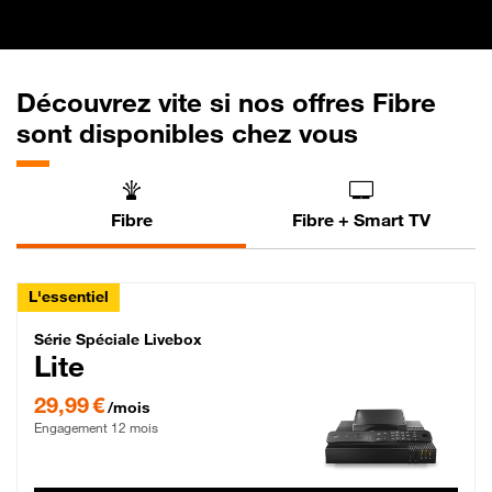
Découvrez vite si nos offres Fibre
sont disponibles chez vous
Fibre
Fibre + Smart TV
L'essentiel
Série Spéciale Livebox Lite Fibre
Série Spéciale Livebox
Lite
29,99 € par mois , Engagement 12 mois
29,99 €
/mois
Engagement 12 mois