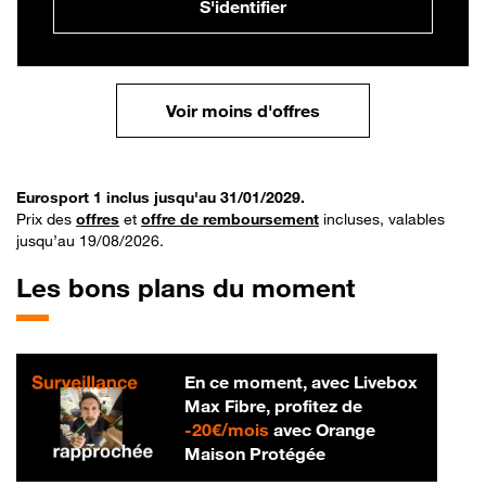
S'identifier
Voir moins d'offres
Eurosport 1 inclus jusqu'au 31/01/2029.
Prix des
offres
et
offre de remboursement
incluses, valables
jusqu’au 19/08/2026.
Les bons plans du moment
En ce moment, avec Livebox
Max Fibre, profitez de
20 € par mois
-
20€/mois
avec Orange
Maison Protégée