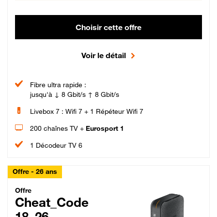
Choisir cette offre
Voir le détail
Fibre ultra rapide :
jusqu'à ↓ 8 Gbit/s ↑ 8 Gbit/s
Livebox 7 : Wifi 7 + 1 Répéteur Wifi 7
200 chaînes TV +
Eurosport 1
1 Décodeur TV 6
Offre - 26 ans
Cheat_Code Fibre_18_26
Offre
Cheat_Code
18_26