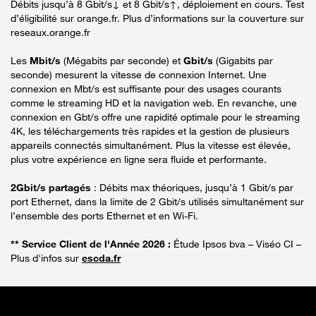
Débits jusqu’à 8 Gbit/s↓ et 8 Gbit/s↑, déploiement en cours. Test
d’éligibilité sur orange.fr. Plus d’informations sur la couverture sur
reseaux.orange.fr
Les
Mbit/s
(Mégabits par seconde) et
Gbit/s
(Gigabits par
seconde) mesurent la vitesse de connexion Internet. Une
connexion en Mbt/s est suffisante pour des usages courants
comme le streaming HD et la navigation web. En revanche, une
connexion en Gbt/s offre une rapidité optimale pour le streaming
4K, les téléchargements très rapides et la gestion de plusieurs
appareils connectés simultanément. Plus la vitesse est élevée,
plus votre expérience en ligne sera fluide et performante.
2Gbit/s partagés
: Débits max théoriques, jusqu’à 1 Gbit/s par
port Ethernet, dans la limite de 2 Gbit/s utilisés simultanément sur
l’ensemble des ports Ethernet et en Wi-Fi.
** Service Client de l'Année 2026 :
Étude Ipsos bva – Viséo CI –
Plus d'infos sur
escda.fr