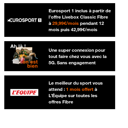
Eurosport 1 inclus à partir de
l’offre Livebox Classic Fibre
29,99 € par mois
à
29,99€/mois
pendant 12
42,99 € par m
mois puis
42,99€/mois
Une super connexion pour
tout faire chez vous avec la
5G. Sans engagement
Le meilleur du sport vous
attend :
1 mois offert
à
L’Équipe sur toutes les
offres Fibre