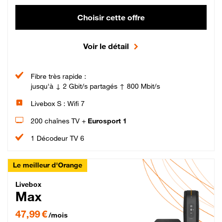
Choisir cette offre
Voir le détail
Fibre très rapide :
jusqu'à ↓ 2 Gbit/s partagés ↑ 800 Mbit/s
Livebox S : Wifi 7
200 chaînes TV +
Eurosport 1
1 Décodeur TV 6
Le meilleur d'Orange
Livebox Max Fibre
Livebox
Max
47,99 € par mois pendant 12 mois puis 57,99 € par mois, Engagement 12 moi
47,99 €
/mois