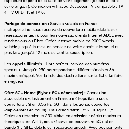
répéteurs dépend de la taille de votre logement (détails et tarifs
sur orange.fr). Connexion wifi avec Décodeur TV compatible : TV
4, TV UHD 4K et TV 6.
Partage de connexion :
Service valable en France
métropolitaine, sous réserve de couverture mobile (détails sur
réseaux.orange.fr), pour les nouveaux clients Internet ADSL avec
rendez-vous ou Fibre. Crédit internet mobile de 200Go/mois
valable jusqu'à la mise en service de votre accès internet et au
plus tard jusqu'à 12 mois suivant la souscription.
Les appels illimités
: Hors coût du service des numéros
spéciaux. Jusqu’à 250 correspondants différents/mois et 3h
maximum/appel. Voir la liste des destinations sur la fiche tarifaire
en vigueur.
Offre 5G+ Home (Flybox 5G+ nécessaire) :
Connexion
accessible exclusivement en France métropolitaine sous
couverture 5G en 3,5GHz. 5G : dans les zones couvertes
(déploiement en cours). Frais d’activation : 29€. Jusqu’à 1,5
Gbit/s en réception et 250 Mbit/s en émission : débits maximum
théoriques, en Wifi 7, sous réserve de couverture 5G+ et en
bande 3,5 GHz, détails sur reseaux.orange.fr. Avec équipements