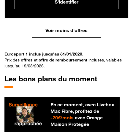
S'identifier
Voir moins d'offres
Eurosport 1 inclus jusqu'au 31/01/2029.
Prix des
offres
et
offre de remboursement
incluses, valables
jusqu’au 19/08/2026.
Les bons plans du moment
En ce moment, avec Livebox
Max Fibre, profitez de
20 € par mois
-
20€/mois
avec Orange
Maison Protégée