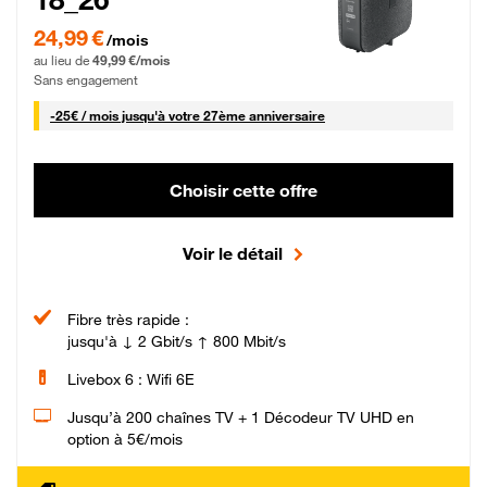
24,99 € par mois pendant 0 mois puis 49,99 € par mois, Sans engagement
24,99 €
/mois
au lieu de
49,99 €/mois
Sans engagement
25 € par mois
-
25€ / mois
jusqu'à votre 27ème anniversaire
Choisir cette offre
Voir le détail
Fibre très rapide :
jusqu'à ↓ 2 Gbit/s ↑ 800 Mbit/s
Livebox 6 : Wifi 6E
Jusqu’à 200 chaînes TV + 1 Décodeur TV UHD en
option à 5€/mois