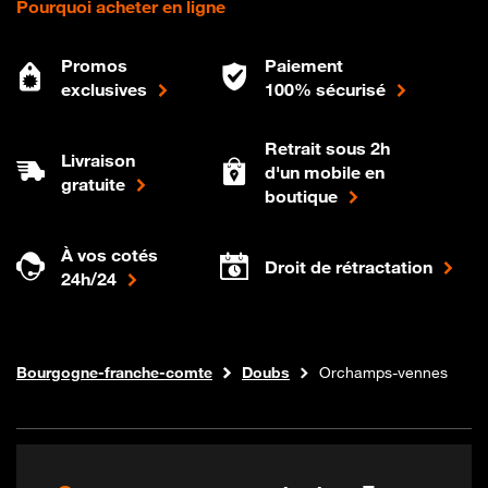
Pourquoi acheter en ligne
Promos
Paiement
exclusives
100% sécurisé
Retrait sous 2h
Livraison
d'un mobile en
gratuite
boutique
À vos cotés
Droit de rétractation
24h/24
Internet fibre
Boutique Orange
Bourgogne-franche-comte
Doubs
Orchamps-vennes