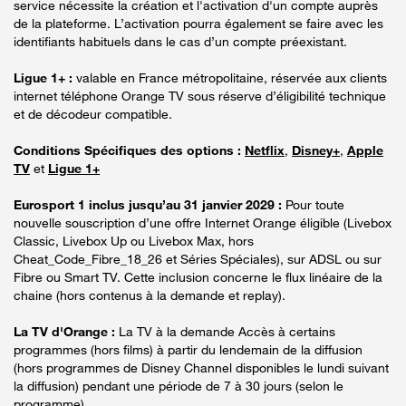
service nécessite la création et l'activation d'un compte auprès
de la plateforme. L’activation pourra également se faire avec les
identifiants habituels dans le cas d’un compte préexistant.
Ligue 1+ :
valable en France métropolitaine, réservée aux clients
internet téléphone Orange TV sous réserve d’éligibilité technique
et de décodeur compatible.
Conditions Spécifiques des options :
Netflix
,
Disney+
,
Apple
TV
et
Ligue 1+
Eurosport 1 inclus jusqu’au 31 janvier 2029 :
Pour toute
nouvelle souscription d’une offre Internet Orange éligible (Livebox
Classic, Livebox Up ou Livebox Max, hors
Cheat_Code_Fibre_18_26 et Séries Spéciales), sur ADSL ou sur
Fibre ou Smart TV. Cette inclusion concerne le flux linéaire de la
chaine (hors contenus à la demande et replay).
La TV d'Orange :
La TV à la demande Accès à certains
programmes (hors films) à partir du lendemain de la diffusion
(hors programmes de Disney Channel disponibles le lundi suivant
la diffusion) pendant une période de 7 à 30 jours (selon le
programme).