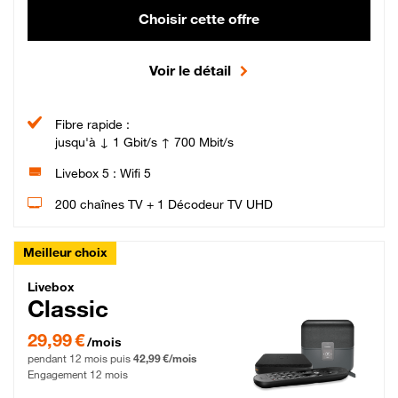
Choisir cette offre
Voir le détail
Fibre rapide :
jusqu'à ↓ 1 Gbit/s ↑ 700 Mbit/s
Livebox 5 : Wifi 5
200 chaînes TV + 1 Décodeur TV UHD
Meilleur choix
Livebox Classic Fibre
Livebox
Classic
29,99 € par mois pendant 12 mois puis 42,99 € par mois, Engagement 12 moi
29,99 €
/mois
pendant 12 mois puis
42,99 €/mois
Engagement 12 mois