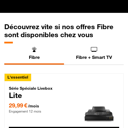
Découvrez vite si nos offres Fibre
sont disponibles chez vous
Fibre
Fibre + Smart TV
L'essentiel
Série Spéciale Livebox Lite Fibre
Série Spéciale Livebox
Lite
29,99 € par mois , Engagement 12 mois
29,99 €
/mois
Engagement 12 mois