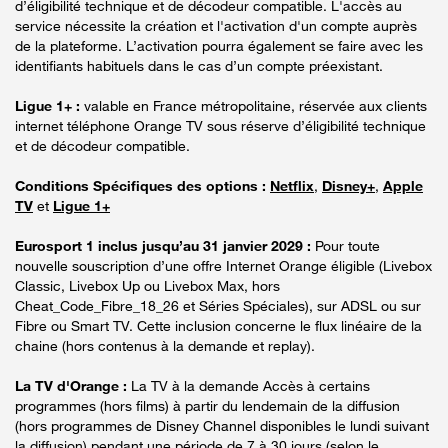
d’éligibilité technique et de décodeur compatible. L'accès au
service nécessite la création et l'activation d'un compte auprès
de la plateforme. L’activation pourra également se faire avec les
identifiants habituels dans le cas d’un compte préexistant.
Ligue 1+ :
valable en France métropolitaine, réservée aux clients
internet téléphone Orange TV sous réserve d’éligibilité technique
et de décodeur compatible.
Conditions Spécifiques des options :
Netflix
,
Disney+
,
Apple
TV
et
Ligue 1+
Eurosport 1 inclus jusqu’au 31 janvier 2029 :
Pour toute
nouvelle souscription d’une offre Internet Orange éligible (Livebox
Classic, Livebox Up ou Livebox Max, hors
Cheat_Code_Fibre_18_26 et Séries Spéciales), sur ADSL ou sur
Fibre ou Smart TV. Cette inclusion concerne le flux linéaire de la
chaine (hors contenus à la demande et replay).
La TV d'Orange :
La TV à la demande Accès à certains
programmes (hors films) à partir du lendemain de la diffusion
(hors programmes de Disney Channel disponibles le lundi suivant
la diffusion) pendant une période de 7 à 30 jours (selon le