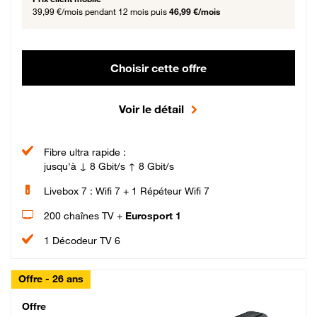
39,99 €/mois
pendant 12 mois puis
46,99 €/mois
Choisir cette offre
Voir le détail
Fibre ultra rapide :
jusqu'à ↓ 8 Gbit/s ↑ 8 Gbit/s
Livebox 7 : Wifi 7 + 1 Répéteur Wifi 7
200 chaînes TV +
Eurosport 1
1 Décodeur TV 6
Offre - 26 ans
Cheat_Code Fibre_18_26
Offre