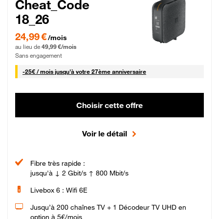
Cheat_Code
18_26
24,99 € par mois pendant 0 mois puis 49,99 € par mois, Sans engagement
24,99 €
/mois
au lieu de
49,99 €/mois
Sans engagement
25 € par mois
-
25€ / mois
jusqu'à votre 27ème anniversaire
Choisir cette offre
Voir le détail
Fibre très rapide :
jusqu'à ↓ 2 Gbit/s ↑ 800 Mbit/s
Livebox 6 : Wifi 6E
Jusqu’à 200 chaînes TV + 1 Décodeur TV UHD en
option à 5€/mois