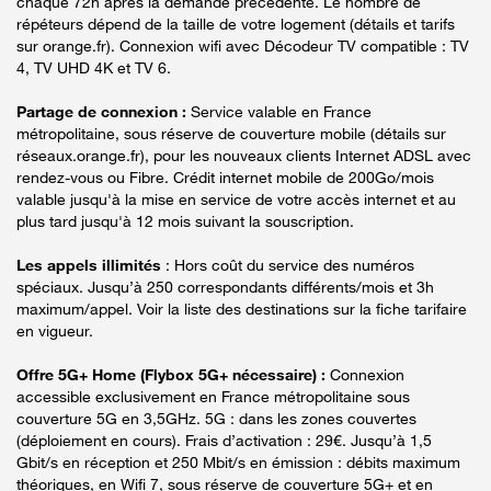
chaque 72h après la demande précédente. Le nombre de
répéteurs dépend de la taille de votre logement (détails et tarifs
sur orange.fr). Connexion wifi avec Décodeur TV compatible : TV
4, TV UHD 4K et TV 6.
Partage de connexion :
Service valable en France
métropolitaine, sous réserve de couverture mobile (détails sur
réseaux.orange.fr), pour les nouveaux clients Internet ADSL avec
rendez-vous ou Fibre. Crédit internet mobile de 200Go/mois
valable jusqu'à la mise en service de votre accès internet et au
plus tard jusqu'à 12 mois suivant la souscription.
Les appels illimités
: Hors coût du service des numéros
spéciaux. Jusqu’à 250 correspondants différents/mois et 3h
maximum/appel. Voir la liste des destinations sur la fiche tarifaire
en vigueur.
Offre 5G+ Home (Flybox 5G+ nécessaire) :
Connexion
accessible exclusivement en France métropolitaine sous
couverture 5G en 3,5GHz. 5G : dans les zones couvertes
(déploiement en cours). Frais d’activation : 29€. Jusqu’à 1,5
Gbit/s en réception et 250 Mbit/s en émission : débits maximum
théoriques, en Wifi 7, sous réserve de couverture 5G+ et en