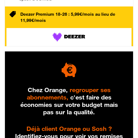
Deezer Premium 18-26 : 5,99€/mois au lieu de
11,99€/mois
Chez Orange,
regrouper ses
abonnements,
c'est faire des
économies sur votre budget mais
pas sur la qualité.
Déjà client Orange ou Sosh ?
Identifiez-vous pour voir vos remises