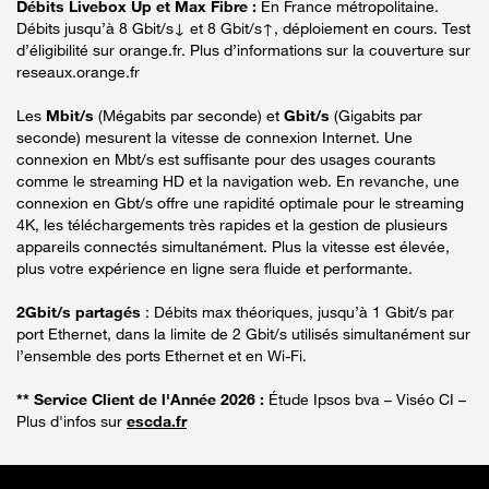
Débits Livebox Up et Max Fibre :
En France métropolitaine.
Débits jusqu’à 8 Gbit/s↓ et 8 Gbit/s↑, déploiement en cours. Test
d’éligibilité sur orange.fr. Plus d’informations sur la couverture sur
reseaux.orange.fr
Les
Mbit/s
(Mégabits par seconde) et
Gbit/s
(Gigabits par
seconde) mesurent la vitesse de connexion Internet. Une
connexion en Mbt/s est suffisante pour des usages courants
comme le streaming HD et la navigation web. En revanche, une
connexion en Gbt/s offre une rapidité optimale pour le streaming
4K, les téléchargements très rapides et la gestion de plusieurs
appareils connectés simultanément. Plus la vitesse est élevée,
plus votre expérience en ligne sera fluide et performante.
2Gbit/s partagés
: Débits max théoriques, jusqu’à 1 Gbit/s par
port Ethernet, dans la limite de 2 Gbit/s utilisés simultanément sur
l’ensemble des ports Ethernet et en Wi-Fi.
** Service Client de l'Année 2026 :
Étude Ipsos bva – Viséo CI –
Plus d'infos sur
escda.fr