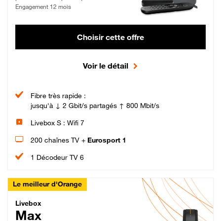
Engagement 12 mois
Choisir cette offre
Voir le détail
Fibre très rapide :
jusqu'à ↓ 2 Gbit/s partagés ↑ 800 Mbit/s
Livebox S : Wifi 7
200 chaînes TV +
Eurosport 1
1 Décodeur TV 6
Le meilleur d'Orange
Livebox Max Fibre
Livebox
Max