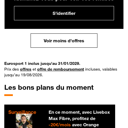
S'identifier
Voir moins d'offres
Eurosport 1 inclus jusqu'au 31/01/2029.
Prix des
offres
et
offre de remboursement
incluses, valables
jusqu’au 19/08/2026.
Les bons plans du moment
En ce moment, avec Livebox
Max Fibre, profitez de
20 € par mois
-
20€/mois
avec Orange