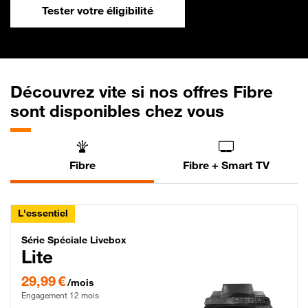
Tester votre éligibilité
Découvrez vite si nos offres Fibre
sont disponibles chez vous
Fibre
Fibre + Smart TV
L'essentiel
Série Spéciale Livebox Lite Fibre
Série Spéciale Livebox
Lite
29,99 € par mois , Engagement 12 mois
29,99 €
/mois
Engagement 12 mois