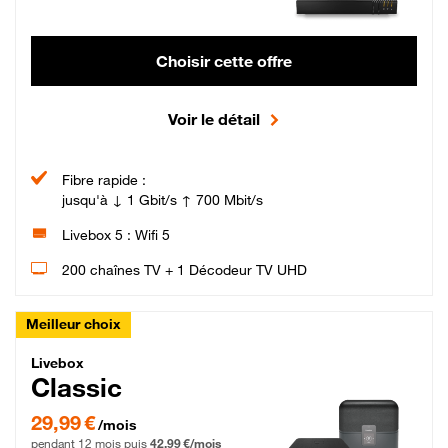
Choisir cette offre
Voir le détail
Fibre rapide :
jusqu'à ↓ 1 Gbit/s ↑ 700 Mbit/s
Livebox 5 : Wifi 5
200 chaînes TV + 1 Décodeur TV UHD
Meilleur choix
Livebox Classic Fibre
Livebox
Classic
29,99 € par mois pendant 12 mois puis 42,99 € par mois, Engagement 12 moi
29,99 €
/mois
pendant 12 mois puis
42,99 €/mois