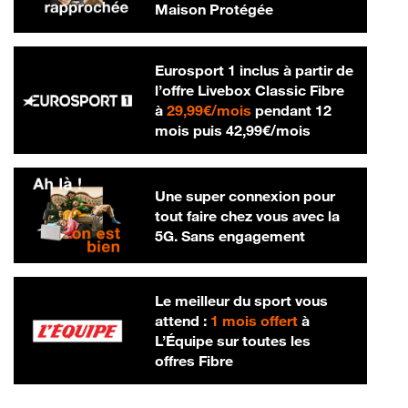
Maison Protégée
Eurosport 1 inclus à partir de
l’offre Livebox Classic Fibre
29,99 € par mois
à
29,99€/mois
pendant 12
42,99 € par m
mois puis
42,99€/mois
Une super connexion pour
tout faire chez vous avec la
5G. Sans engagement
Le meilleur du sport vous
attend :
1 mois offert
à
L’Équipe sur toutes les
offres Fibre