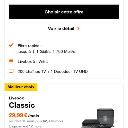
Choisir cette offre
Voir le détail
Fibre rapide :
jusqu'à ↓ 1 Gbit/s ↑ 700 Mbit/s
Livebox 5 : Wifi 5
200 chaînes TV + 1 Décodeur TV UHD
Meilleur choix
Livebox Classic Fibre
Livebox
Classic
29,99 € par mois pendant 12 mois puis 42,99 € par mois, Engagement 12 moi
29,99 €
/mois
pendant 12 mois puis
42,99 €/mois
Engagement 12 mois