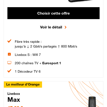
Choisir cette offre
Voir le détail
Fibre très rapide :
jusqu'à ↓ 2 Gbit/s partagés ↑ 800 Mbit/s
Livebox S : Wifi 7
200 chaînes TV +
Eurosport 1
1 Décodeur TV 6
Le meilleur d'Orange
Livebox Max Fibre
Livebox
Max
47,99 € par mois pendant 12 mois puis 57,99 € par mois, Engagement 12 moi