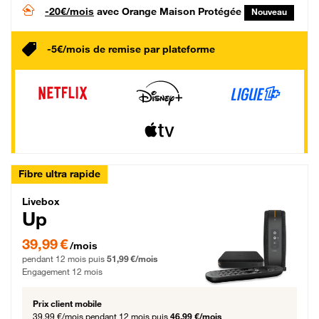
-20€/mois
avec Orange Maison Protégée
Nouveau
-5€/mois de remise par plateforme
Fibre ultra rapide
Livebox Up Fibre
Livebox
Up
39,99 € par mois pendant 12 mois puis 51,99 € par mois, Engagement 12 moi
39,99 €
/mois
pendant 12 mois puis
51,99 €/mois
Engagement 12 mois
Prix client mobile
39,99 €/mois
pendant 12 mois puis
46,99 €/mois