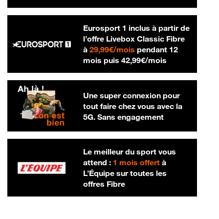
Eurosport 1 inclus à partir de
l’offre Livebox Classic Fibre
29,99 € par mois
à
29,99€/mois
pendant 12
42,99 € par m
mois puis
42,99€/mois
Une super connexion pour
tout faire chez vous avec la
5G. Sans engagement
Le meilleur du sport vous
attend :
1 mois offert
à
L’Équipe sur toutes les
offres Fibre