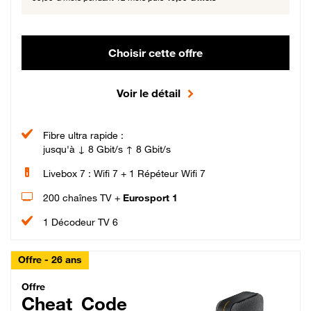
Choisir cette offre
Voir le détail
Fibre ultra rapide :
jusqu'à ↓ 8 Gbit/s ↑ 8 Gbit/s
Livebox 7 : Wifi 7 + 1 Répéteur Wifi 7
200 chaînes TV +
Eurosport 1
1 Décodeur TV 6
Offre - 26 ans
Cheat_Code Fibre_18_26
Offre
Cheat_Code