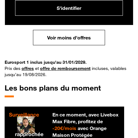
S'identifier
Voir moins d'offres
Eurosport 1 inclus jusqu'au 31/01/2029.
Prix des
offres
et
offre de remboursement
incluses, valables
jusqu’au 19/08/2026.
Les bons plans du moment
En ce moment, avec Livebox
Max Fibre, profitez de
20 € par mois
-
20€/mois
avec Orange
Maison Protégée