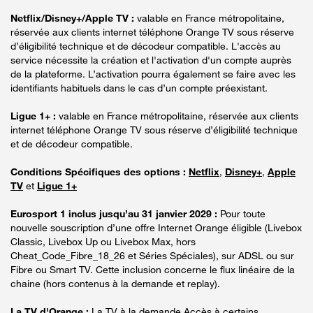
Netflix/Disney+/Apple TV :
valable en France métropolitaine,
réservée aux clients internet téléphone Orange TV sous réserve
d’éligibilité technique et de décodeur compatible. L'accès au
service nécessite la création et l'activation d'un compte auprès
de la plateforme. L’activation pourra également se faire avec les
identifiants habituels dans le cas d’un compte préexistant.
Ligue 1+ :
valable en France métropolitaine, réservée aux clients
internet téléphone Orange TV sous réserve d’éligibilité technique
et de décodeur compatible.
Conditions Spécifiques des options :
Netflix
,
Disney+
,
Apple
TV
et
Ligue 1+
Eurosport 1 inclus jusqu’au 31 janvier 2029 :
Pour toute
nouvelle souscription d’une offre Internet Orange éligible (Livebox
Classic, Livebox Up ou Livebox Max, hors
Cheat_Code_Fibre_18_26 et Séries Spéciales), sur ADSL ou sur
Fibre ou Smart TV. Cette inclusion concerne le flux linéaire de la
chaine (hors contenus à la demande et replay).
La TV d'Orange :
La TV à la demande Accès à certains