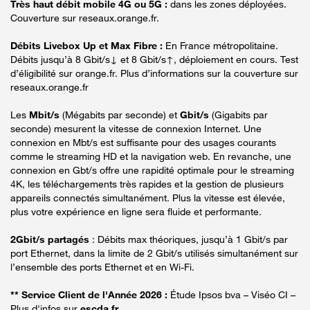
Très haut débit mobile 4G ou 5G :
dans les zones déployées.
Couverture sur reseaux.orange.fr.
Débits Livebox Up et Max Fibre :
En France métropolitaine.
Débits jusqu’à 8 Gbit/s↓ et 8 Gbit/s↑, déploiement en cours. Test
d’éligibilité sur orange.fr. Plus d’informations sur la couverture sur
reseaux.orange.fr
Les
Mbit/s
(Mégabits par seconde) et
Gbit/s
(Gigabits par
seconde) mesurent la vitesse de connexion Internet. Une
connexion en Mbt/s est suffisante pour des usages courants
comme le streaming HD et la navigation web. En revanche, une
connexion en Gbt/s offre une rapidité optimale pour le streaming
4K, les téléchargements très rapides et la gestion de plusieurs
appareils connectés simultanément. Plus la vitesse est élevée,
plus votre expérience en ligne sera fluide et performante.
2Gbit/s partagés
: Débits max théoriques, jusqu’à 1 Gbit/s par
port Ethernet, dans la limite de 2 Gbit/s utilisés simultanément sur
l’ensemble des ports Ethernet et en Wi-Fi.
** Service Client de l'Année 2026 :
Étude Ipsos bva – Viséo CI –
Plus d'infos sur
escda.fr