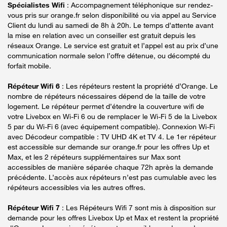
Spécialistes Wifi
: Accompagnement téléphonique sur rendez-
vous pris sur orange.fr selon disponibilité ou via appel au Service
Client du lundi au samedi de 8h à 20h. Le temps d’attente avant
la mise en relation avec un conseiller est gratuit depuis les
réseaux Orange. Le service est gratuit et l’appel est au prix d’une
communication normale selon l’offre détenue, ou décompté du
forfait mobile.
Répéteur Wifi 6
: Les répéteurs restent la propriété d’Orange. Le
nombre de répéteurs nécessaires dépend de la taille de votre
logement. Le répéteur permet d’étendre la couverture wifi de
votre Livebox en Wi-Fi 6 ou de remplacer le Wi-Fi 5 de la Livebox
5 par du Wi-Fi 6 (avec équipement compatible). Connexion Wi-Fi
avec Décodeur compatible : TV UHD 4K et TV 4. Le 1er répéteur
est accessible sur demande sur orange.fr pour les offres Up et
Max, et les 2 répéteurs supplémentaires sur Max sont
accessibles de manière séparée chaque 72h après la demande
précédente. L’accès aux répéteurs n’est pas cumulable avec les
répéteurs accessibles via les autres offres.
Répéteur Wifi 7
: Les Répéteurs Wifi 7 sont mis à disposition sur
demande pour les offres Livebox Up et Max et restent la propriété