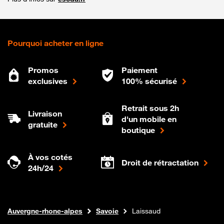
Pourquoi acheter en ligne
Promos
Paiement
exclusives
100% sécurisé
Retrait sous 2h
Livraison
d'un mobile en
gratuite
boutique
À vos cotés
Droit de rétractation
24h/24
Internet fibre
Boutique Orange
Auvergne-rhone-alpes
Savoie
Laissaud