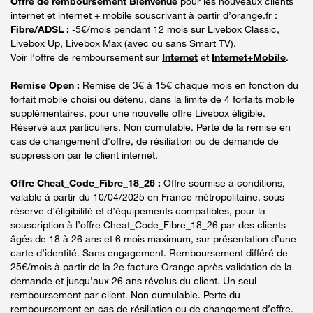
Offre de remboursement Bienvenue
pour les nouveaux clients
internet et internet + mobile souscrivant à partir d’orange.fr :
Fibre/ADSL :
-5€/mois pendant 12 mois sur Livebox Classic,
Livebox Up, Livebox Max (avec ou sans Smart TV).
Voir l'offre de remboursement sur
Internet
et
Internet+Mobile
.
Remise Open :
Remise de 3€ à 15€ chaque mois en fonction du
forfait mobile choisi ou détenu, dans la limite de 4 forfaits mobile
supplémentaires, pour une nouvelle offre Livebox éligible.
Réservé aux particuliers. Non cumulable. Perte de la remise en
cas de changement d'offre, de résiliation ou de demande de
suppression par le client internet.
Offre Cheat_Code_Fibre_18_26 :
Offre soumise à conditions,
valable à partir du 10/04/2025 en France métropolitaine, sous
réserve d’éligibilité et d’équipements compatibles, pour la
souscription à l’offre Cheat_Code_Fibre_18_26 par des clients
âgés de 18 à 26 ans et 6 mois maximum, sur présentation d’une
carte d’identité. Sans engagement. Remboursement différé de
25€/mois à partir de la 2e facture Orange après validation de la
demande et jusqu’aux 26 ans révolus du client. Un seul
remboursement par client. Non cumulable. Perte du
remboursement en cas de résiliation ou de changement d’offre.