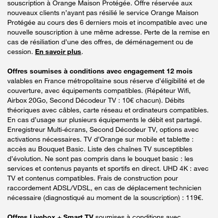
souscription à Orange Maison Protégée. Offre réservée aux
nouveaux clients n’ayant pas résilié le service Orange Maison
Protégée au cours des 6 derniers mois et incompatible avec une
nouvelle souscription à une même adresse. Perte de la remise en
cas de résiliation d’une des offres, de déménagement ou de
cession.
En savoir plus
.
Offres soumises à conditions avec engagement 12 mois
valables en France métropolitaine sous réserve d’éligibilité et de
couverture, avec équipements compatibles. (Répéteur Wifi,
Airbox 20Go, Second Décodeur TV : 10€ chacun). Débits
théoriques avec câbles, carte réseau et ordinateurs compatibles.
En cas d’usage sur plusieurs équipements le débit est partagé.
Enregistreur Multi-écrans, Second Décodeur TV, options avec
activations nécessaires. TV d’Orange sur mobile et tablette :
accès au Bouquet Basic. Liste des chaînes TV susceptibles
d’évolution. Ne sont pas compris dans le bouquet basic : les
services et contenus payants et sportifs en direct. UHD 4K : avec
TV et contenus compatibles. Frais de construction pour
raccordement ADSL/VDSL, en cas de déplacement technicien
nécessaire (diagnostiqué au moment de la souscription) : 119€.
Offres Livebox + Smart TV
soumises à conditions avec