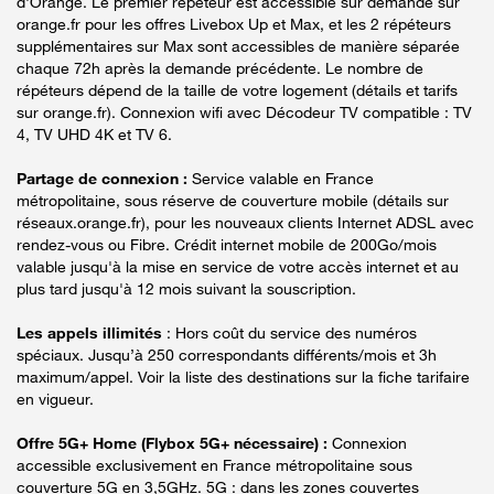
d'Orange. Le premier répéteur est accessible sur demande sur
orange.fr pour les offres Livebox Up et Max, et les 2 répéteurs
supplémentaires sur Max sont accessibles de manière séparée
chaque 72h après la demande précédente. Le nombre de
répéteurs dépend de la taille de votre logement (détails et tarifs
sur orange.fr). Connexion wifi avec Décodeur TV compatible : TV
4, TV UHD 4K et TV 6.
Partage de connexion :
Service valable en France
métropolitaine, sous réserve de couverture mobile (détails sur
réseaux.orange.fr), pour les nouveaux clients Internet ADSL avec
rendez-vous ou Fibre. Crédit internet mobile de 200Go/mois
valable jusqu'à la mise en service de votre accès internet et au
plus tard jusqu'à 12 mois suivant la souscription.
Les appels illimités
: Hors coût du service des numéros
spéciaux. Jusqu’à 250 correspondants différents/mois et 3h
maximum/appel. Voir la liste des destinations sur la fiche tarifaire
en vigueur.
Offre 5G+ Home (Flybox 5G+ nécessaire) :
Connexion
accessible exclusivement en France métropolitaine sous
couverture 5G en 3,5GHz. 5G : dans les zones couvertes