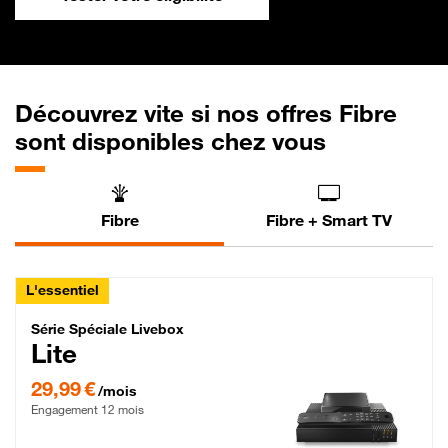
Découvrez vite si nos offres Fibre
sont disponibles chez vous
Fibre
Fibre + Smart TV
L'essentiel
Série Spéciale Livebox Lite Fibre
Série Spéciale Livebox
Lite
29,99 € par mois , Engagement 12 mois
29,99 €
/mois
Engagement 12 mois