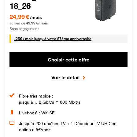
18_26
24,99 € par mois pendant 0 mois puis 49,99 € par mois, Sans engagement
24,99 €
/mois
au lieu de
49,99 €/mois
Sans engagement
25 € par mois
-
25€ / mois
jusqu'à votre 27ème anniversaire
Choisir cette offre
Voir le détail
Fibre très rapide :
jusqu'à ↓ 2 Gbit/s ↑ 800 Mbit/s
Livebox 6 : Wifi 6E
Jusqu’à 200 chaînes TV + 1 Décodeur TV UHD en
option à 5€/mois