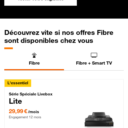
Découvrez vite si nos offres Fibre
sont disponibles chez vous
Fibre
Fibre + Smart TV
L'essentiel
Série Spéciale Livebox Lite Fibre
Série Spéciale Livebox
Lite
29,99 € par mois , Engagement 12 mois
29,99 €
/mois
Engagement 12 mois