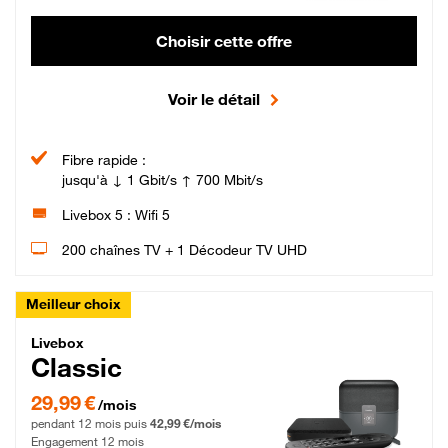
Choisir cette offre
Voir le détail
Fibre rapide :
jusqu'à ↓ 1 Gbit/s ↑ 700 Mbit/s
Livebox 5 : Wifi 5
200 chaînes TV + 1 Décodeur TV UHD
Meilleur choix
Livebox Classic Fibre
Livebox
Classic
29,99 € par mois pendant 12 mois puis 42,99 € par mois, Engagement 12 moi
29,99 €
/mois
pendant 12 mois puis
42,99 €/mois
Engagement 12 mois