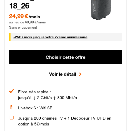
18_26
24,99 € par mois pendant 0 mois puis 49,99 € par mois, Sans engagement
24,99 €
/mois
au lieu de
49,99 €/mois
Sans engagement
25 € par mois
-
25€ / mois
jusqu'à votre 27ème anniversaire
Choisir cette offre
Voir le détail
Fibre très rapide :
jusqu'à ↓ 2 Gbit/s ↑ 800 Mbit/s
Livebox 6 : Wifi 6E
Jusqu’à 200 chaînes TV + 1 Décodeur TV UHD en
option à 5€/mois