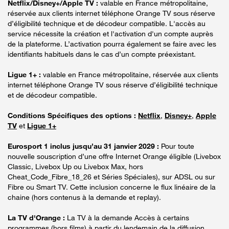
Netflix/Disney+/Apple TV :
valable en France métropolitaine,
réservée aux clients internet téléphone Orange TV sous réserve
d’éligibilité technique et de décodeur compatible. L'accès au
service nécessite la création et l'activation d'un compte auprès
de la plateforme. L’activation pourra également se faire avec les
identifiants habituels dans le cas d’un compte préexistant.
Ligue 1+ :
valable en France métropolitaine, réservée aux clients
internet téléphone Orange TV sous réserve d’éligibilité technique
et de décodeur compatible.
Conditions Spécifiques des options :
Netflix
,
Disney+
,
Apple
TV
et
Ligue 1+
Eurosport 1 inclus jusqu’au 31 janvier 2029 :
Pour toute
nouvelle souscription d’une offre Internet Orange éligible (Livebox
Classic, Livebox Up ou Livebox Max, hors
Cheat_Code_Fibre_18_26 et Séries Spéciales), sur ADSL ou sur
Fibre ou Smart TV. Cette inclusion concerne le flux linéaire de la
chaine (hors contenus à la demande et replay).
La TV d'Orange :
La TV à la demande Accès à certains
programmes (hors films) à partir du lendemain de la diffusion