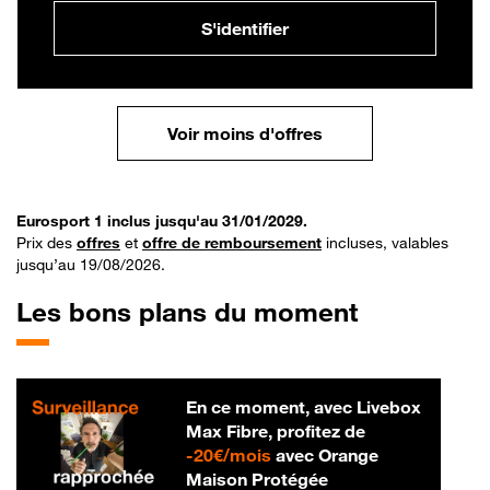
S'identifier
Voir moins d'offres
Eurosport 1 inclus jusqu'au 31/01/2029.
Prix des
offres
et
offre de remboursement
incluses, valables
jusqu’au 19/08/2026.
Les bons plans du moment
En ce moment, avec Livebox
Max Fibre, profitez de
20 € par mois
-
20€/mois
avec Orange
Maison Protégée