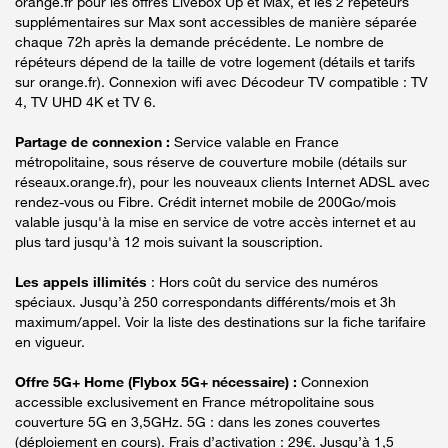
orange.fr pour les offres Livebox Up et Max, et les 2 répéteurs
supplémentaires sur Max sont accessibles de manière séparée
chaque 72h après la demande précédente. Le nombre de
répéteurs dépend de la taille de votre logement (détails et tarifs
sur orange.fr). Connexion wifi avec Décodeur TV compatible : TV
4, TV UHD 4K et TV 6.
Partage de connexion :
Service valable en France
métropolitaine, sous réserve de couverture mobile (détails sur
réseaux.orange.fr), pour les nouveaux clients Internet ADSL avec
rendez-vous ou Fibre. Crédit internet mobile de 200Go/mois
valable jusqu'à la mise en service de votre accès internet et au
plus tard jusqu'à 12 mois suivant la souscription.
Les appels illimités
: Hors coût du service des numéros
spéciaux. Jusqu’à 250 correspondants différents/mois et 3h
maximum/appel. Voir la liste des destinations sur la fiche tarifaire
en vigueur.
Offre 5G+ Home (Flybox 5G+ nécessaire) :
Connexion
accessible exclusivement en France métropolitaine sous
couverture 5G en 3,5GHz. 5G : dans les zones couvertes
(déploiement en cours). Frais d’activation : 29€. Jusqu’à 1,5