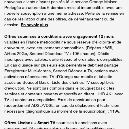
nouveaux clients n’ayant pas résilié le service Orange Maison
Protégée au cours des 6 derniers mois et incompatible avec une
nouvelle souscription à une même adresse. Perte de la remise en
cas de résiliation d’une des offres, de déménagement ou de
cession.
En savoir plus
.
Offres soumises à conditions avec engagement 12 mois
valables en France métropolitaine sous réserve d’éligibilité et de
couverture, avec équipements compatibles. (Répéteur Wifi,
Airbox 20Go, Second Décodeur TV : 10€ chacun). Débits
théoriques avec câbles, carte réseau et ordinateurs compatibles.
En cas d’usage sur plusieurs équipements le débit est partagé.
Enregistreur Multi-écrans, Second Décodeur TV, options avec
activations nécessaires. TV d’Orange sur mobile et tablette :
accès au Bouquet Basic. Liste des chaînes TV susceptibles
d’évolution. Ne sont pas compris dans le bouquet basic : les
services et contenus payants et sportifs en direct. UHD 4K : avec
TV et contenus compatibles. Frais de construction pour
raccordement ADSL/VDSL, en cas de déplacement technicien
nécessaire (diagnostiqué au moment de la souscription) : 119€.
Offres Livebox + Smart TV
soumises à conditions avec
engagement 24 mois valables en France métropolitaine sous