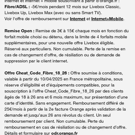
internet et internet + mobile souscrivant à partir d’orange.fr :
Fibre/ADSL :
-5€/mois pendant 12 mois sur Livebox Classic,
Livebox Up, Livebox Max (avec ou sans Smart TV).
Voir l'offre de remboursement sur
Internet
et
Internet+Mobile
.
Remise Open :
Remise de 3€ à 15€ chaque mois en fonction du
forfait mobile choisi ou détenu, dans la limite de 4 forfaits mobile
supplémentaires, pour une nouvelle offre Livebox éligible.
Réservé aux particuliers. Non cumulable. Perte de la remise en
cas de changement d'offre, de résiliation ou de demande de
suppression par le client internet.
Offre Cheat_Code_Fibre_18_26 :
Offre soumise à conditions,
valable à partir du 10/04/2025 en France métropolitaine, sous
réserve d’éligibilité et d’équipements compatibles, pour la
souscription à l’offre Cheat_Code_Fibre_18_26 par des clients
âgés de 18 à 26 ans et 6 mois maximum, sur présentation d’une
carte d’identité. Sans engagement. Remboursement différé de
25€/mois à partir de la 2e facture Orange après validation de la
demande et jusqu’aux 26 ans révolus du client. Un seul
remboursement par client. Non cumulable. Perte du
remboursement en cas de résiliation ou de changement d’offre.
Détails et formulaire sur
odr.orange.fr