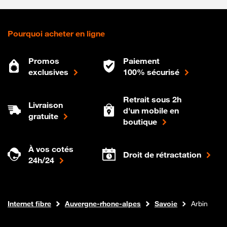
Pourquoi acheter en ligne
Promos
Paiement
exclusives
100% sécurisé
Retrait sous 2h
Livraison
d'un mobile en
gratuite
boutique
À vos cotés
Droit de rétractation
24h/24
Boutique Orange
Internet fibre
Auvergne-rhone-alpes
Savoie
Arbin