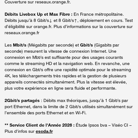
Couverture sur reseaux.orange.fr.
Débits Livebox Up et Max Fibre :
En France métropolitaine.
Débits jusqu’à 8 Gbit/s↓ et 8 Gbit/s↑, déploiement en cours. Test
d’éligibilité sur orange.fr. Plus d’informations sur la couverture sur
reseaux.orange.fr
Les
Mbit/s
(Mégabits par seconde) et
Gbit/s
(Gigabits par
seconde) mesurent la vitesse de connexion Internet. Une
connexion en Mbt/s est suffisante pour des usages courants
comme le streaming HD et la navigation web. En revanche, une
connexion en Gbt/s offre une rapidité optimale pour le streaming
4K, les téléchargements très rapides et la gestion de plusieurs
appareils connectés simultanément. Plus la vitesse est élevée,
plus votre expérience en ligne sera fluide et performante.
2Gbit/s partagés
: Débits max théoriques, jusqu’à 1 Gbit/s par
port Ethernet, dans la limite de 2 Gbit/s utilisés simultanément sur
l’ensemble des ports Ethernet et en Wi-Fi.
** Service Client de l'Année 2026 :
Étude Ipsos bva – Viséo CI –
Plus d'infos sur
escda.fr