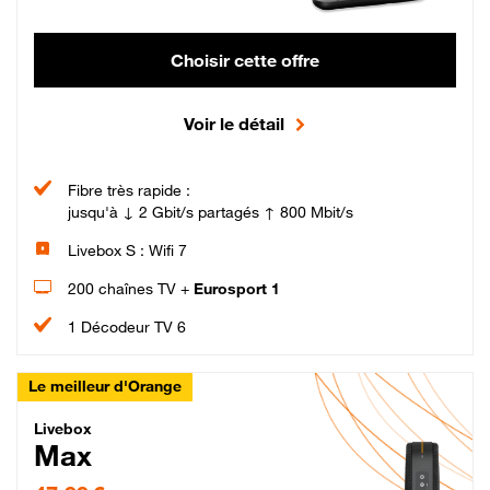
Choisir cette offre
Voir le détail
Fibre très rapide :
jusqu'à ↓ 2 Gbit/s partagés ↑ 800 Mbit/s
Livebox S : Wifi 7
200 chaînes TV +
Eurosport 1
1 Décodeur TV 6
Le meilleur d'Orange
Livebox Max Fibre
Livebox
Max
47,99 € par mois pendant 12 mois puis 57,99 € par mois, Engagement 12 moi