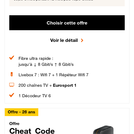
Choisir cette offre
Voir le détail
Fibre ultra rapide :
jusqu'à ↓ 8 Gbit/s ↑ 8 Gbit/s
Livebox 7 : Wifi 7 + 1 Répéteur Wifi 7
200 chaînes TV +
Eurosport 1
1 Décodeur TV 6
Offre - 26 ans
Cheat_Code Fibre_18_26
Offre
Cheat_Code