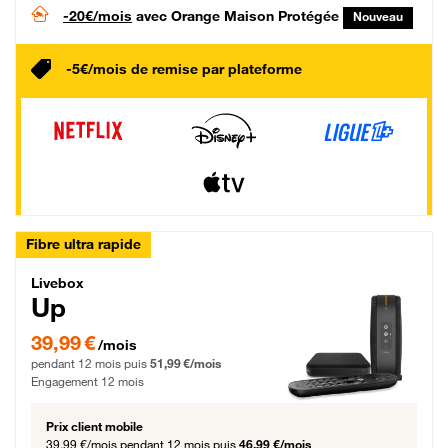
-20€/mois
avec Orange Maison Protégée
Nouveau
-5€/mois de remise par plateforme
Fibre ultra rapide
Livebox Up Fibre
Livebox
Up
39,99 € par mois pendant 12 mois puis 51,99 € par mois, Engagement 12 moi
39,99 €
/mois
pendant 12 mois puis
51,99 €/mois
Engagement 12 mois
Prix client mobile
39,99 €/mois
pendant 12 mois puis
46,99 €/mois