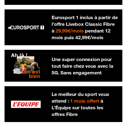
Eurosport 1 inclus à partir de
l’offre Livebox Classic Fibre
29,99 € par mois
à
29,99€/mois
pendant 12
42,99 € par m
mois puis
42,99€/mois
Une super connexion pour
tout faire chez vous avec la
5G. Sans engagement
Le meilleur du sport vous
attend :
1 mois offert
à
L’Équipe sur toutes les
offres Fibre