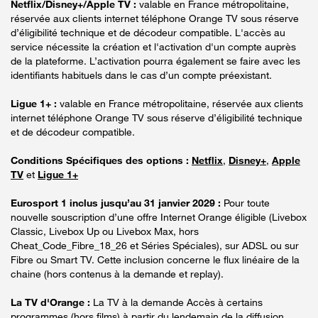
Netflix/Disney+/Apple TV :
valable en France métropolitaine,
réservée aux clients internet téléphone Orange TV sous réserve
d’éligibilité technique et de décodeur compatible. L'accès au
service nécessite la création et l'activation d'un compte auprès
de la plateforme. L’activation pourra également se faire avec les
identifiants habituels dans le cas d’un compte préexistant.
Ligue 1+ :
valable en France métropolitaine, réservée aux clients
internet téléphone Orange TV sous réserve d’éligibilité technique
et de décodeur compatible.
Conditions Spécifiques des options :
Netflix
,
Disney+
,
Apple
TV
et
Ligue 1+
Eurosport 1 inclus jusqu’au 31 janvier 2029 :
Pour toute
nouvelle souscription d’une offre Internet Orange éligible (Livebox
Classic, Livebox Up ou Livebox Max, hors
Cheat_Code_Fibre_18_26 et Séries Spéciales), sur ADSL ou sur
Fibre ou Smart TV. Cette inclusion concerne le flux linéaire de la
chaine (hors contenus à la demande et replay).
La TV d'Orange :
La TV à la demande Accès à certains
programmes (hors films) à partir du lendemain de la diffusion