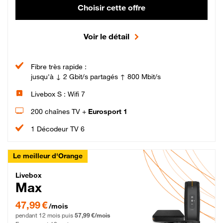
Choisir cette offre
Voir le détail
Fibre très rapide :
jusqu'à ↓ 2 Gbit/s partagés ↑ 800 Mbit/s
Livebox S : Wifi 7
200 chaînes TV +
Eurosport 1
1 Décodeur TV 6
Le meilleur d'Orange
Livebox Max Fibre
Livebox
Max
47,99 € par mois pendant 12 mois puis 57,99 € par mois, Engagement 12 moi
47,99 €
/mois
pendant 12 mois puis
57,99 €/mois