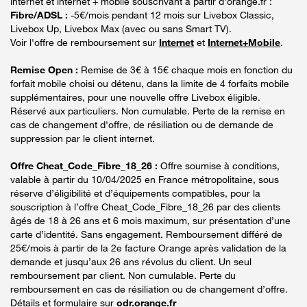
internet et internet + mobile souscrivant à partir d’orange.fr :
Fibre/ADSL :
-5€/mois pendant 12 mois sur Livebox Classic,
Livebox Up, Livebox Max (avec ou sans Smart TV).
Voir l'offre de remboursement sur
Internet
et
Internet+Mobile
.
Remise Open :
Remise de 3€ à 15€ chaque mois en fonction du
forfait mobile choisi ou détenu, dans la limite de 4 forfaits mobile
supplémentaires, pour une nouvelle offre Livebox éligible.
Réservé aux particuliers. Non cumulable. Perte de la remise en
cas de changement d'offre, de résiliation ou de demande de
suppression par le client internet.
Offre Cheat_Code_Fibre_18_26 :
Offre soumise à conditions,
valable à partir du 10/04/2025 en France métropolitaine, sous
réserve d’éligibilité et d’équipements compatibles, pour la
souscription à l’offre Cheat_Code_Fibre_18_26 par des clients
âgés de 18 à 26 ans et 6 mois maximum, sur présentation d’une
carte d’identité. Sans engagement. Remboursement différé de
25€/mois à partir de la 2e facture Orange après validation de la
demande et jusqu’aux 26 ans révolus du client. Un seul
remboursement par client. Non cumulable. Perte du
remboursement en cas de résiliation ou de changement d’offre.
Détails et formulaire sur
odr.orange.fr