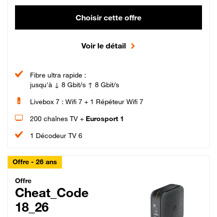
Choisir cette offre
Voir le détail
Fibre ultra rapide :
jusqu'à ↓ 8 Gbit/s ↑ 8 Gbit/s
Livebox 7 : Wifi 7 + 1 Répéteur Wifi 7
200 chaînes TV +
Eurosport 1
1 Décodeur TV 6
Offre - 26 ans
Cheat_Code Fibre_18_26
Offre
Cheat_Code
18_26