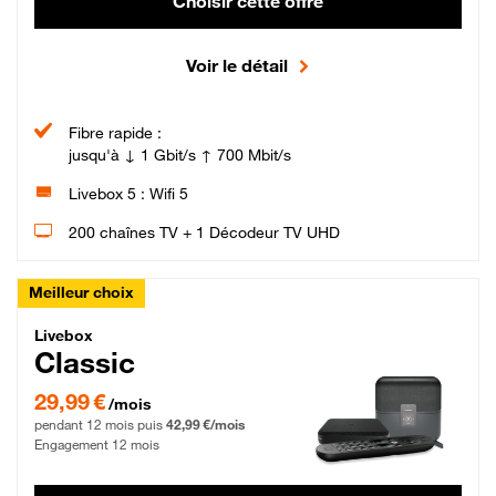
Choisir cette offre
Voir le détail
Fibre rapide :
jusqu'à ↓ 1 Gbit/s ↑ 700 Mbit/s
Livebox 5 : Wifi 5
200 chaînes TV + 1 Décodeur TV UHD
Meilleur choix
Livebox Classic Fibre
Livebox
Classic
29,99 € par mois pendant 12 mois puis 42,99 € par mois, Engagement 12 moi
29,99 €
/mois
pendant 12 mois puis
42,99 €/mois
Engagement 12 mois