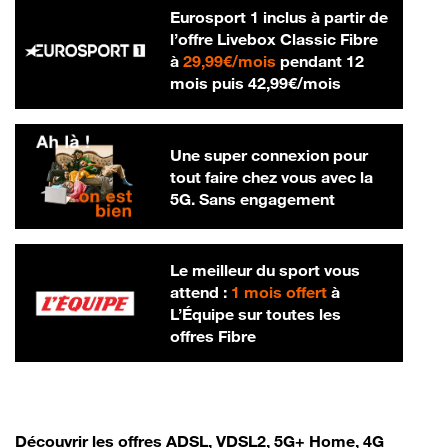
Eurosport 1 inclus à partir de
l’offre Livebox Classic Fibre
29,99 € par mois
à
29,99€/mois
pendant 12
42,99 € par m
mois puis
42,99€/mois
Une super connexion pour
tout faire chez vous avec la
5G. Sans engagement
Le meilleur du sport vous
attend :
1 mois offert
à
L’Équipe sur toutes les
offres Fibre
Découvrir les offres ADSL, VDSL2, 5G+ Home, 4G