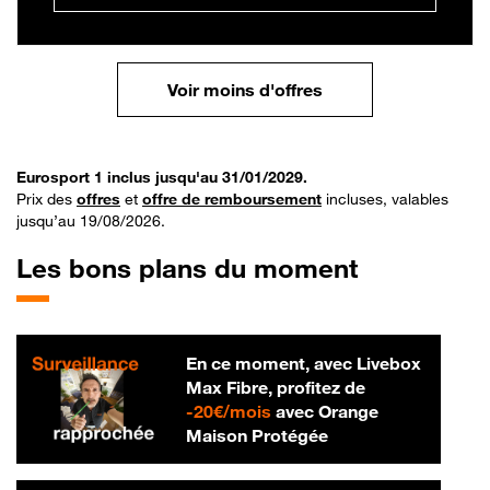
Voir moins d'offres
Eurosport 1 inclus jusqu'au 31/01/2029.
Prix des
offres
et
offre de remboursement
incluses, valables
jusqu’au 19/08/2026.
Les bons plans du moment
En ce moment, avec Livebox
Max Fibre, profitez de
20 € par mois
-
20€/mois
avec Orange
Maison Protégée