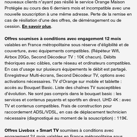
nouveaux clients n’ayant pas résilié le service Orange Maison
Protégée au cours des 6 derniers mois et incompatible avec une
nouvelle souscription à une même adresse. Perte de la remise en
cas de résiliation d’une des offres, de déménagement ou de
cession.
En savoir plus
.
Offres soumises à conditions avec engagement 12 mois
valables en France métropolitaine sous réserve d’éligibilité et de
couverture, avec équipements compatibles. (Répéteur Wifi,
Airbox 20Go, Second Décodeur TV : 10€ chacun). Débits
théoriques avec câbles, carte réseau et ordinateurs compatibles.
En cas d’usage sur plusieurs équipements le débit est partagé.
Enregistreur Multi-écrans, Second Décodeur TV, options avec
activations nécessaires. TV d’Orange sur mobile et tablette :
accès au Bouquet Basic. Liste des chaînes TV susceptibles
d’évolution. Ne sont pas compris dans le bouquet basic : les
services et contenus payants et sportifs en direct. UHD 4K : avec
TV et contenus compatibles. Frais de construction pour
raccordement ADSL/VDSL, en cas de déplacement technicien
nécessaire (diagnostiqué au moment de la souscription) : 119€.
Offres Livebox + Smart TV
soumises à conditions avec
engagement 24 mois valables en France métropolitaine sous