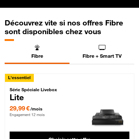
Découvrez vite si nos offres Fibre
sont disponibles chez vous
Fibre
Fibre + Smart TV
L'essentiel
Série Spéciale Livebox Lite Fibre
Série Spéciale Livebox
Lite
29,99 € par mois , Engagement 12 mois
29,99 €
/mois
Engagement 12 mois