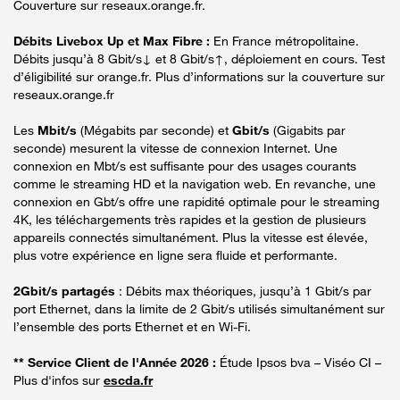
Couverture sur reseaux.orange.fr.
Débits Livebox Up et Max Fibre :
En France métropolitaine.
Débits jusqu’à 8 Gbit/s↓ et 8 Gbit/s↑, déploiement en cours. Test
d’éligibilité sur orange.fr. Plus d’informations sur la couverture sur
reseaux.orange.fr
Les
Mbit/s
(Mégabits par seconde) et
Gbit/s
(Gigabits par
seconde) mesurent la vitesse de connexion Internet. Une
connexion en Mbt/s est suffisante pour des usages courants
comme le streaming HD et la navigation web. En revanche, une
connexion en Gbt/s offre une rapidité optimale pour le streaming
4K, les téléchargements très rapides et la gestion de plusieurs
appareils connectés simultanément. Plus la vitesse est élevée,
plus votre expérience en ligne sera fluide et performante.
2Gbit/s partagés
: Débits max théoriques, jusqu’à 1 Gbit/s par
port Ethernet, dans la limite de 2 Gbit/s utilisés simultanément sur
l’ensemble des ports Ethernet et en Wi-Fi.
** Service Client de l'Année 2026 :
Étude Ipsos bva – Viséo CI –
Plus d'infos sur
escda.fr