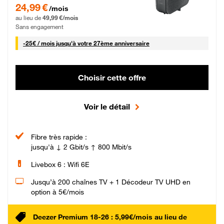
24,99 € par mois pendant 0 mois puis 49,99 € par mois, Sans engagement
24,99 €
/mois
au lieu de
49,99 €/mois
Sans engagement
25 € par mois
-
25€ / mois
jusqu'à votre 27ème anniversaire
Choisir cette offre
Voir le détail
Fibre très rapide :
jusqu'à ↓ 2 Gbit/s ↑ 800 Mbit/s
Livebox 6 : Wifi 6E
Jusqu’à 200 chaînes TV + 1 Décodeur TV UHD en
option à 5€/mois
Deezer Premium 18-26 : 5,99€/mois au lieu de