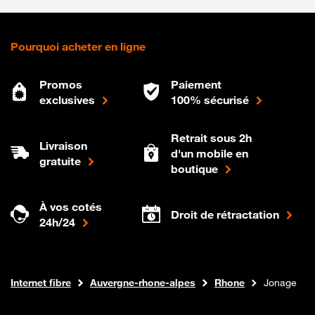
Pourquoi acheter en ligne
Promos
Paiement
exclusives
100% sécurisé
Retrait sous 2h
Livraison
d'un mobile en
gratuite
boutique
À vos cotés
Droit de rétractation
24h/24
Boutique Orange
Internet fibre
Auvergne-rhone-alpes
Rhone
Jonage