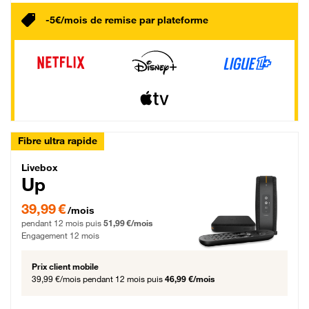
-5€/mois de remise par plateforme
Fibre ultra rapide
Livebox Up Fibre
Livebox
Up
39,99 € par mois pendant 12 mois puis 51,99 € par mois, Engagement 12 moi
39,99 €
/mois
pendant 12 mois puis
51,99 €/mois
Engagement 12 mois
Prix client mobile
39,99 €/mois
pendant 12 mois puis
46,99 €/mois