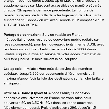
orange.fr pour les offres Livebox Up et Max, et les 2 répéteurs
supplémentaires sur Max sont accessibles de manière séparée
chaque 72h après la demande précédente. Le nombre de
répéteurs dépend de la taille de votre logement (détails et tarifs
sur orange.fr). Connexion wifi avec Décodeur TV compatible : TV
4, TV UHD 4K et TV 6.
Partage de connexion :
Service valable en France
métropolitaine, sous réserve de couverture mobile (détails sur
réseaux.orange.fr), pour les nouveaux clients Internet ADSL avec
rendez-vous ou Fibre. Crédit internet mobile de 200Go/mois
valable jusqu'à la mise en service de votre accès internet et au
plus tard jusqu'à 12 mois suivant la souscription.
Les appels illimités
: Hors coût du service des numéros
spéciaux. Jusqu’à 250 correspondants différents/mois et 3h
maximum/appel. Voir la liste des destinations sur la fiche tarifaire
en vigueur.
Offre 5G+ Home (Flybox 5G+ nécessaire) :
Connexion
accessible exclusivement en France métropolitaine sous
couverture 5G en 3,5GHz. 5G : dans les zones couvertes
(déploiement en cours). Frais d’activation : 29€. Jusqu’à 1,5