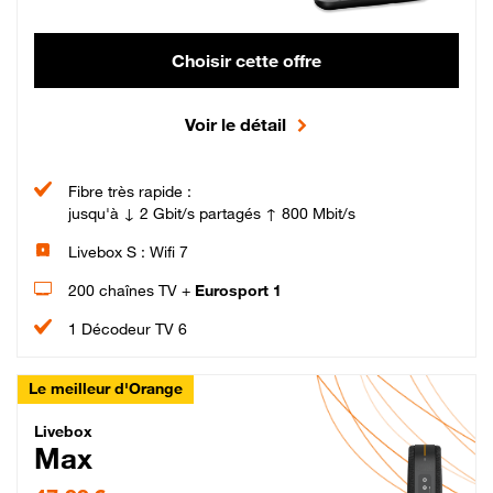
Choisir cette offre
Voir le détail
Fibre très rapide :
jusqu'à ↓ 2 Gbit/s partagés ↑ 800 Mbit/s
Livebox S : Wifi 7
200 chaînes TV +
Eurosport 1
1 Décodeur TV 6
Le meilleur d'Orange
Livebox Max Fibre
Livebox
Max
47,99 € par mois pendant 12 mois puis 57,99 € par mois, Engagement 12 moi