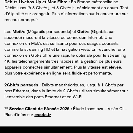
Débits Livebox Up et Max Fibre :
En France métropolitaine.
Débits jusqu’à 8 Gbit/s↓ et 8 Gbit/s↑, déploiement en cours. Test
d’éligibilité sur orange.fr. Plus d’informations sur la couverture sur
reseaux.orange.fr
Les
Mbit/s
(Mégabits par seconde) et
Gbit/s
(Gigabits par
seconde) mesurent la vitesse de connexion Internet. Une
connexion en Mbt/s est suffisante pour des usages courants
comme le streaming HD et la navigation web. En revanche, une
connexion en Gbt/s offre une rapidité optimale pour le streaming
4K, les téléchargements très rapides et la gestion de plusieurs
appareils connectés simultanément. Plus la vitesse est élevée,
plus votre expérience en ligne sera fluide et performante.
2Gbit/s partagés
: Débits max théoriques, jusqu’à 1 Gbit/s par
port Ethernet, dans la limite de 2 Gbit/s utilisés simultanément sur
l’ensemble des ports Ethernet et en Wi-Fi.
** Service Client de l'Année 2026 :
Étude Ipsos bva – Viséo CI –
Plus d'infos sur
escda.fr