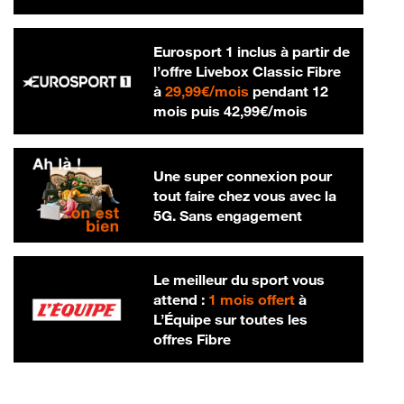
Eurosport 1 inclus à partir de
l’offre Livebox Classic Fibre
29,99 € par mois
à
29,99€/mois
pendant 12
42,99 € par m
mois puis
42,99€/mois
Une super connexion pour
tout faire chez vous avec la
5G. Sans engagement
Le meilleur du sport vous
attend :
1 mois offert
à
L’Équipe sur toutes les
offres Fibre