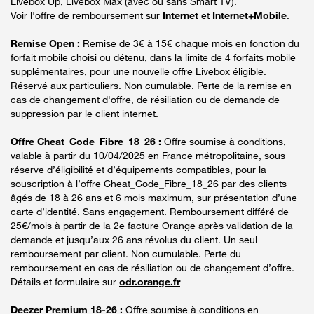
Livebox Up, Livebox Max (avec ou sans Smart TV).
Voir l'offre de remboursement sur
Internet
et
Internet+Mobile
.
Remise Open :
Remise de 3€ à 15€ chaque mois en fonction du
forfait mobile choisi ou détenu, dans la limite de 4 forfaits mobile
supplémentaires, pour une nouvelle offre Livebox éligible.
Réservé aux particuliers. Non cumulable. Perte de la remise en
cas de changement d'offre, de résiliation ou de demande de
suppression par le client internet.
Offre Cheat_Code_Fibre_18_26 :
Offre soumise à conditions,
valable à partir du 10/04/2025 en France métropolitaine, sous
réserve d’éligibilité et d’équipements compatibles, pour la
souscription à l’offre Cheat_Code_Fibre_18_26 par des clients
âgés de 18 à 26 ans et 6 mois maximum, sur présentation d’une
carte d’identité. Sans engagement. Remboursement différé de
25€/mois à partir de la 2e facture Orange après validation de la
demande et jusqu’aux 26 ans révolus du client. Un seul
remboursement par client. Non cumulable. Perte du
remboursement en cas de résiliation ou de changement d’offre.
Détails et formulaire sur
odr.orange.fr
Deezer Premium 18-26 :
Offre soumise à conditions en