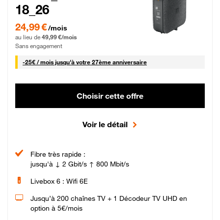
18_26
24,99 € par mois pendant 0 mois puis 49,99 € par mois, Sans engagement
24,99 €
/mois
au lieu de
49,99 €/mois
Sans engagement
25 € par mois
-
25€ / mois
jusqu'à votre 27ème anniversaire
Choisir cette offre
Voir le détail
Fibre très rapide :
jusqu'à ↓ 2 Gbit/s ↑ 800 Mbit/s
Livebox 6 : Wifi 6E
Jusqu’à 200 chaînes TV + 1 Décodeur TV UHD en
option à 5€/mois