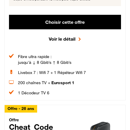
Choisir cette offre
Voir le détail
Fibre ultra rapide :
jusqu'à ↓ 8 Gbit/s ↑ 8 Gbit/s
Livebox 7 : Wifi 7 + 1 Répéteur Wifi 7
200 chaînes TV +
Eurosport 1
1 Décodeur TV 6
Offre - 26 ans
Cheat_Code Fibre_18_26
Offre
Cheat_Code