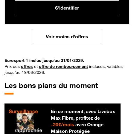
S'identifier
Voir moins d'offres
Eurosport 1 inclus jusqu'au 31/01/2029.
Prix des
offres
et
offre de remboursement
incluses, valables
jusqu’au 19/08/2026.
Les bons plans du moment
En ce moment, avec Livebox
Max Fibre, profitez de
20 € par mois
-
20€/mois
avec Orange
Maison Protégée