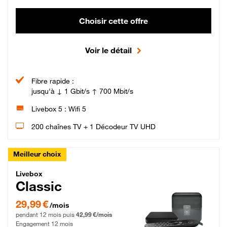
Choisir cette offre
Voir le détail
Fibre rapide :
jusqu'à ↓ 1 Gbit/s ↑ 700 Mbit/s
Livebox 5 : Wifi 5
200 chaînes TV + 1 Décodeur TV UHD
Meilleur choix
Livebox Classic Fibre
Livebox
Classic
29,99 € par mois pendant 12 mois puis 42,99 € par mois, Engagement 12 moi
29,99 €
/mois
pendant 12 mois puis
42,99 €/mois
Engagement 12 mois