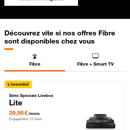
Découvrez vite si nos offres Fibre
sont disponibles chez vous
Fibre
Fibre + Smart TV
L'essentiel
Série Spéciale Livebox Lite Fibre
Série Spéciale Livebox
Lite
29,99 € par mois , Engagement 12 mois
29,99 €
/mois
Engagement 12 mois