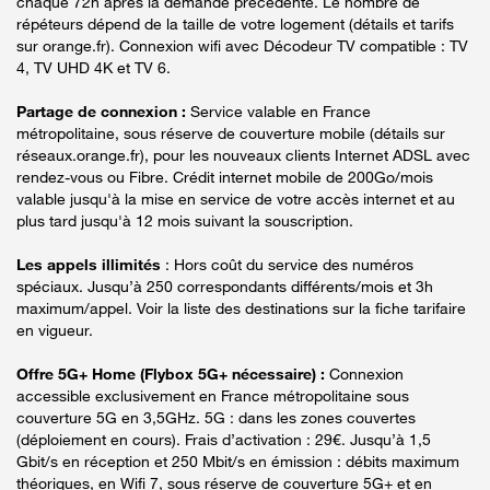
chaque 72h après la demande précédente. Le nombre de
répéteurs dépend de la taille de votre logement (détails et tarifs
sur orange.fr). Connexion wifi avec Décodeur TV compatible : TV
4, TV UHD 4K et TV 6.
Partage de connexion :
Service valable en France
métropolitaine, sous réserve de couverture mobile (détails sur
réseaux.orange.fr), pour les nouveaux clients Internet ADSL avec
rendez-vous ou Fibre. Crédit internet mobile de 200Go/mois
valable jusqu'à la mise en service de votre accès internet et au
plus tard jusqu'à 12 mois suivant la souscription.
Les appels illimités
: Hors coût du service des numéros
spéciaux. Jusqu’à 250 correspondants différents/mois et 3h
maximum/appel. Voir la liste des destinations sur la fiche tarifaire
en vigueur.
Offre 5G+ Home (Flybox 5G+ nécessaire) :
Connexion
accessible exclusivement en France métropolitaine sous
couverture 5G en 3,5GHz. 5G : dans les zones couvertes
(déploiement en cours). Frais d’activation : 29€. Jusqu’à 1,5
Gbit/s en réception et 250 Mbit/s en émission : débits maximum
théoriques, en Wifi 7, sous réserve de couverture 5G+ et en