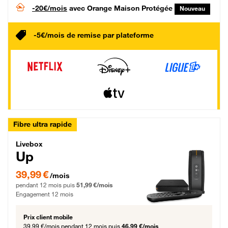
-20€/mois
avec Orange Maison Protégée
Nouveau
-5€/mois de remise par plateforme
Fibre ultra rapide
Livebox Up Fibre
Livebox
Up
39,99 € par mois pendant 12 mois puis 51,99 € par mois, Engagement 12 moi
39,99 €
/mois
pendant 12 mois puis
51,99 €/mois
Engagement 12 mois
Prix client mobile
39,99 €/mois
pendant 12 mois puis
46,99 €/mois