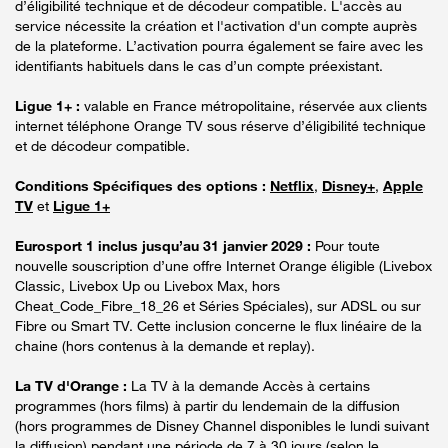
d’éligibilité technique et de décodeur compatible. L'accès au
service nécessite la création et l'activation d'un compte auprès
de la plateforme. L’activation pourra également se faire avec les
identifiants habituels dans le cas d’un compte préexistant.
Ligue 1+ :
valable en France métropolitaine, réservée aux clients
internet téléphone Orange TV sous réserve d’éligibilité technique
et de décodeur compatible.
Conditions Spécifiques des options :
Netflix
,
Disney+
,
Apple
TV
et
Ligue 1+
Eurosport 1 inclus jusqu’au 31 janvier 2029 :
Pour toute
nouvelle souscription d’une offre Internet Orange éligible (Livebox
Classic, Livebox Up ou Livebox Max, hors
Cheat_Code_Fibre_18_26 et Séries Spéciales), sur ADSL ou sur
Fibre ou Smart TV. Cette inclusion concerne le flux linéaire de la
chaine (hors contenus à la demande et replay).
La TV d'Orange :
La TV à la demande Accès à certains
programmes (hors films) à partir du lendemain de la diffusion
(hors programmes de Disney Channel disponibles le lundi suivant
la diffusion) pendant une période de 7 à 30 jours (selon le