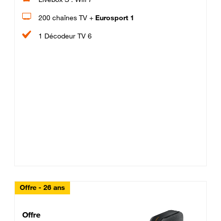
200 chaînes TV +
Eurosport 1
1 Décodeur TV 6
Offre - 26 ans
Cheat_Code Fibre_18_26
Offre