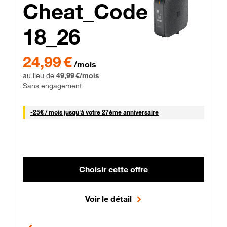
Cheat_Code
18_26
 Engagement 12 mois
24,99 € par mois pendant 0 mois puis 49,99 € par mois, Sans 
24,99 €
/mois
au lieu de
49,99 €/mois
Sans engagement
25 € par mois
-
25€ / mois
jusqu'à votre 27ème anniversaire
Choisir cette offre
Voir le détail