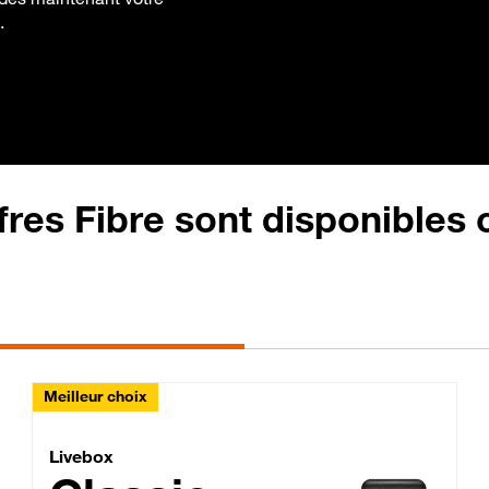
.
fres Fibre sont disponibles
Meilleur choix
Lite Fibre
Livebox Classic Fibre
Livebox