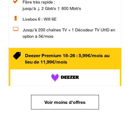
Fibre très rapide :
jusqu'à ↓ 2 Gbit/s ↑ 800 Mbit/s
Livebox 6 : Wifi 6E
Jusqu’à 200 chaînes TV + 1 Décodeur TV UHD en
option à 5€/mois
Deezer Premium 18-26 : 5,99€/mois au
lieu de 11,99€/mois
Voir moins d'offres