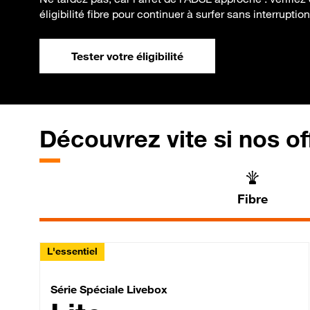
éligibilité fibre pour continuer à surfer sans interruption
Tester votre éligibilité
Découvrez vite si nos of
Fibre
L'essentiel
Série Spéciale Livebox 
Série Spéciale Livebox