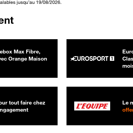
valables jusqu’au 19/08/2026.
ent
ebox Max Fibre,
Euro
 € par mois
ec Orange Maison
Clas
moi
ur tout faire chez
Le m
 engagement
offe