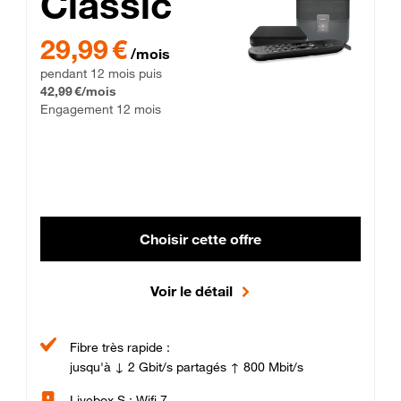
Classic
29,99 € par mois pendant 12 mois puis 42,99 € par mois, Enga
29,99 €
/mois
pendant 12 mois puis
42,99 €/mois
Engagement 12 mois
Choisir cette offre
Voir le détail
Fibre très rapide :
jusqu'à ↓ 2 Gbit/s partagés ↑ 800 Mbit/s
Livebox S : Wifi 7