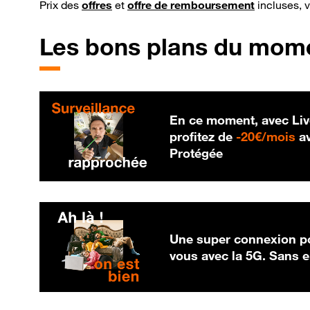
Prix des
offres
et
offre de remboursement
incluses, 
Les bons plans du mom
En ce moment, avec Liv
20
profitez de
-
20€/mois
av
Protégée
Une super connexion po
vous avec la 5G. Sans