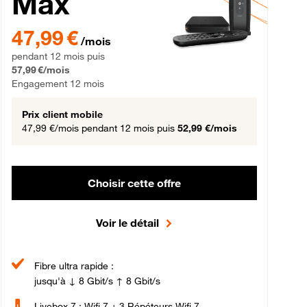
Max
gement 12 mois
47,99 € par mois pendant 12 mois puis 57,99 € par mois, Engageme
47,99 €
/mois
pendant 12 mois puis
57,99 €/mois
Engagement 12 mois
Prix client mobile
47,99 €/mois
pendant 12 mois puis
52,99 €/mois
Choisir cette offre
Voir le détail
Fibre ultra rapide :
jusqu'à ↓ 8 Gbit/s ↑ 8 Gbit/s
Livebox 7 : Wifi 7 + 3 Répéteurs Wifi 7