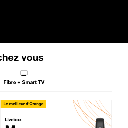
 chez vous
Fibre + Smart TV
Le meilleur d'Orange
Livebox Max Fibre
Livebox