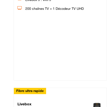
200 chaînes TV + 1 Décodeur TV UHD
Fibre ultra rapide
Livebox Up Fibre
Livebox