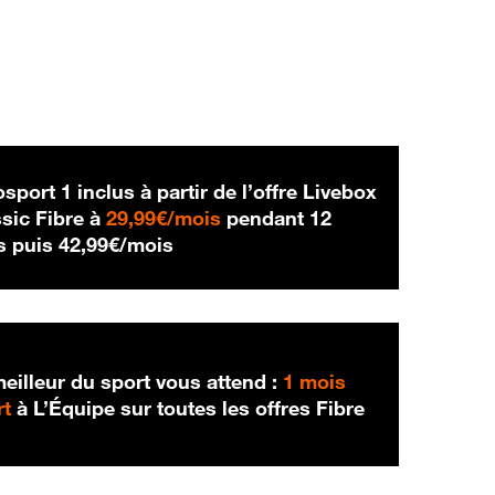
sport 1 inclus à partir de l’offre Livebox
29,99 € par mois
sic Fibre à
29,99€/mois
pendant 12
42,99 € par mois
s puis
42,99€/mois
eilleur du sport vous attend :
1 mois
rt
à L’Équipe sur toutes les offres Fibre