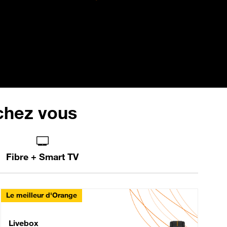
 chez vous
Fibre + Smart TV
Le meilleur d'Orange
Livebox Max Fibre
Livebox