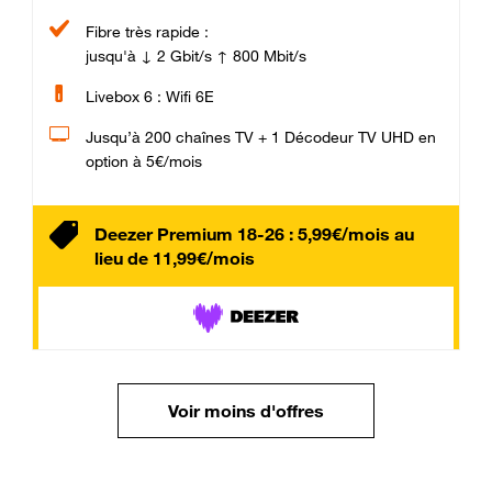
Fibre très rapide :
jusqu'à ↓ 2 Gbit/s ↑ 800 Mbit/s
Livebox 6 : Wifi 6E
Jusqu’à 200 chaînes TV + 1 Décodeur TV UHD en
option à 5€/mois
Deezer Premium 18-26 : 5,99€/mois au
lieu de 11,99€/mois
Voir moins d'offres