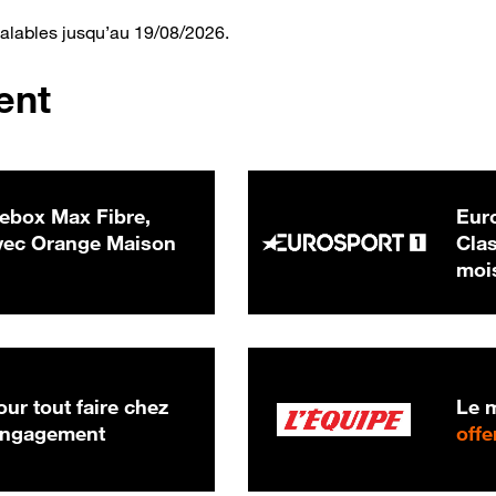
valables jusqu’au 19/08/2026.
ent
ebox Max Fibre,
Euro
 € par mois
ec Orange Maison
Clas
moi
ur tout faire chez
Le m
 engagement
offe