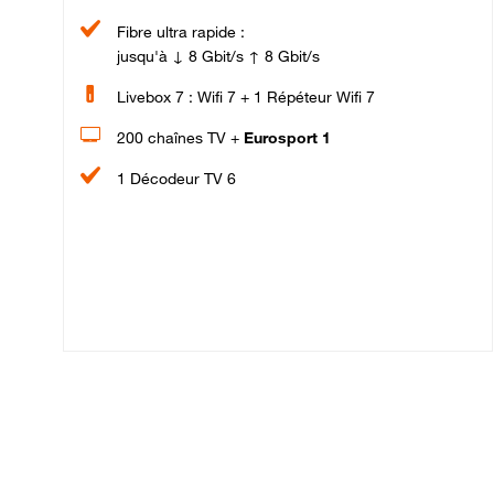
Fibre ultra rapide :
jusqu'à ↓ 8 Gbit/s ↑ 8 Gbit/s
Livebox 7 : Wifi 7 + 1 Répéteur Wifi 7
200 chaînes TV +
Eurosport 1
1 Décodeur TV 6