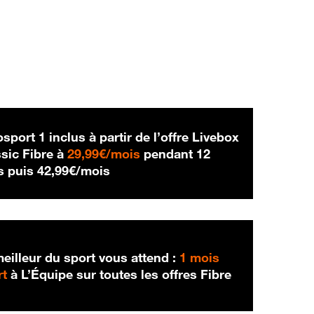
sport 1 inclus à partir de l’offre Livebox
29,99 € par mois
sic Fibre à
29,99€/mois
pendant 12
42,99 € par mois
s puis
42,99€/mois
eilleur du sport vous attend :
1 mois
rt
à L’Équipe sur toutes les offres Fibre