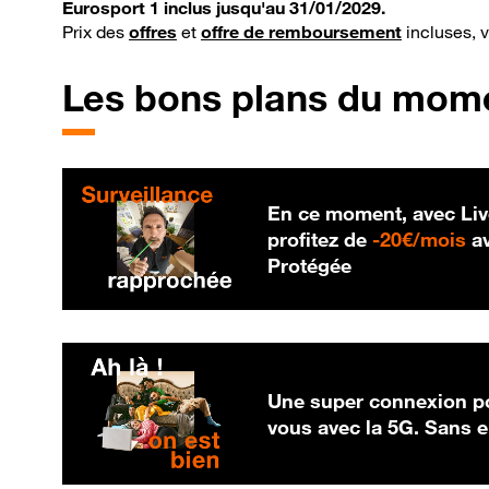
Eurosport 1 inclus jusqu'au 31/01/2029.
Prix des
offres
et
offre de remboursement
incluses, 
Les bons plans du mom
En ce moment, avec Liv
20
profitez de
-
20€/mois
av
Protégée
Une super connexion po
vous avec la 5G. Sans