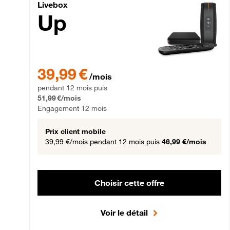
Livebox Up Fibre
Livebox
Up
39,99 € par mois pendant 12 mois puis 51,99 € par mois,
39,99 €
/mois
pendant 12 mois puis
51,99 €/mois
Engagement 12 mois
Prix client mobile
39,99 €/mois
pendant 12 mois puis
46,99 €/mois
Choisir cette offre
Voir le détail