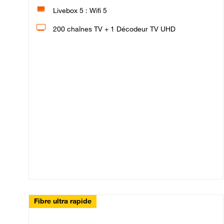
Livebox 5 : Wifi 5
200 chaînes TV + 1 Décodeur TV UHD
Fibre ultra rapide