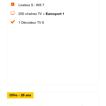
Livebox S : Wifi 7
200 chaînes TV +
Eurosport 1
1 Décodeur TV 6
Offre - 26 ans