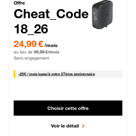
Cheat_Code Fibre_18_26
Offre
Cheat_Code
18_26
 Engagement 12 mois
24,99 € par mois pendant 0 mois puis 49,99 € par mois, Sans 
24,99 €
/mois
au lieu de
49,99 €/mois
Sans engagement
25 € par mois
-
25€ / mois
jusqu'à votre 27ème anniversaire
Choisir cette offre
Voir le détail