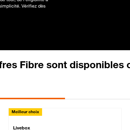
implicité. Vérifiez dès
fres Fibre sont disponibles
Meilleur choix
Lite Fibre
Livebox Classic Fibre
Livebox