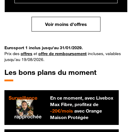
Voir moins d'offres
Eurosport 1 inclus jusqu'au 31/01/2029.
Prix des
offres
et
offre de remboursement
incluses, valables
jusqu’au 19/08/2026.
Les bons plans du moment
En ce moment, avec Livebox
Max Fibre, profitez de
20 € par mois
-
20€/mois
avec Orange
Maison Protégée