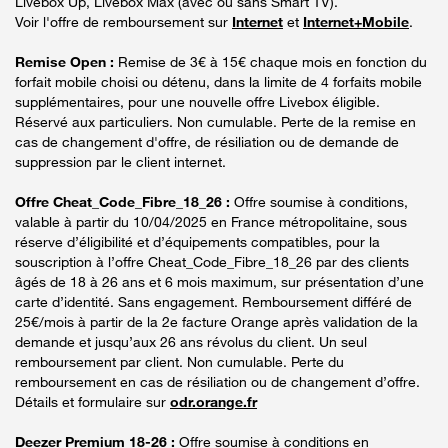
Livebox Up, Livebox Max (avec ou sans Smart TV).
Voir l'offre de remboursement sur
Internet
et
Internet+Mobile
.
Remise Open :
Remise de 3€ à 15€ chaque mois en fonction du
forfait mobile choisi ou détenu, dans la limite de 4 forfaits mobile
supplémentaires, pour une nouvelle offre Livebox éligible.
Réservé aux particuliers. Non cumulable. Perte de la remise en
cas de changement d'offre, de résiliation ou de demande de
suppression par le client internet.
Offre Cheat_Code_Fibre_18_26 :
Offre soumise à conditions,
valable à partir du 10/04/2025 en France métropolitaine, sous
réserve d’éligibilité et d’équipements compatibles, pour la
souscription à l’offre Cheat_Code_Fibre_18_26 par des clients
âgés de 18 à 26 ans et 6 mois maximum, sur présentation d’une
carte d’identité. Sans engagement. Remboursement différé de
25€/mois à partir de la 2e facture Orange après validation de la
demande et jusqu’aux 26 ans révolus du client. Un seul
remboursement par client. Non cumulable. Perte du
remboursement en cas de résiliation ou de changement d’offre.
Détails et formulaire sur
odr.orange.fr
Deezer Premium 18-26 :
Offre soumise à conditions en