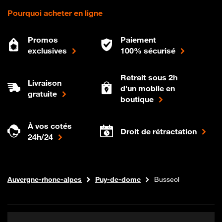
Pourquoi acheter en ligne
Promos
Paiement
exclusives
100% sécurisé
Retrait sous 2h
Livraison
d'un mobile en
gratuite
boutique
À vos cotés
Droit de rétractation
24h/24
Internet fibre
Boutique Orange
Auvergne-rhone-alpes
Puy-de-dome
Busseol