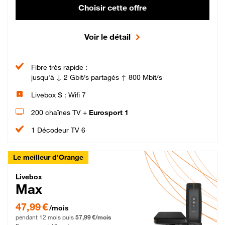
Choisir cette offre
Voir le détail
Fibre très rapide :
jusqu'à ↓ 2 Gbit/s partagés ↑ 800 Mbit/s
Livebox S : Wifi 7
200 chaînes TV +
Eurosport 1
1 Décodeur TV 6
Le meilleur d'Orange
Livebox Max Fibre
Livebox
Max
47,99 € par mois pendant 12 mois puis 57,99 € par mois, Engagement 12 moi
47,99 €
/mois
pendant 12 mois puis
57,99 €/mois