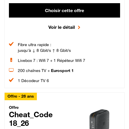
Choisir cette offre
Voir le détail
Fibre ultra rapide :
jusqu'à ↓ 8 Gbit/s ↑ 8 Gbit/s
Livebox 7 : Wifi 7 + 1 Répéteur Wifi 7
200 chaînes TV +
Eurosport 1
1 Décodeur TV 6
Offre - 26 ans
Cheat_Code Fibre_18_26
Offre
Cheat_Code
18_26