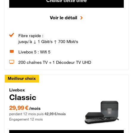
Choisir cette offre
Voir le détail
Fibre rapide :
jusqu'à ↓ 1 Gbit/s ↑ 700 Mbit/s
Livebox 5 : Wifi 5
200 chaînes TV + 1 Décodeur TV UHD
Meilleur choix
Livebox Classic Fibre
Livebox
Classic
29,99 € par mois pendant 12 mois puis 42,99 € par mois, Engagement 12 moi
29,99 €
/mois
pendant 12 mois puis
42,99 €/mois
Engagement 12 mois