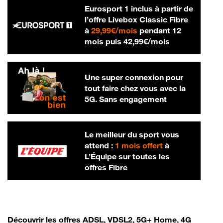
Eurosport 1 inclus à partir de
l’offre Livebox Classic Fibre
29,99 € par mois
à
29,99€/mois
pendant 12
42,99 € par m
mois puis
42,99€/mois
Une super connexion pour
tout faire chez vous avec la
5G. Sans engagement
Le meilleur du sport vous
attend :
1 mois offert
à
L’Équipe sur toutes les
offres Fibre
Découvrir les offres ADSL, VDSL2, 5G+ Home, 4G