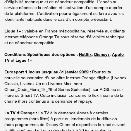
d’éligibilité technique et de décodeur compatible. L'accès au
service nécessite la création et l'activation d'un compte auprès
de la plateforme. L’activation pourra également se faire avec les
identifiants habituels dans le cas d’un compte préexistant.
Ligue 1+ :
valable en France métropolitaine, réservée aux clients
internet téléphone Orange TV sous réserve d’éligibilité technique
et de décodeur compatible.
Conditions Spécifiques des options :
Netflix
,
Disney+
,
Apple
TV
et
Ligue 1+
Eurosport 1 inclus jusqu’au 31 janvier 2029 :
Pour toute
nouvelle souscription d’une offre Internet Orange éligible (Livebox
Classic, Livebox Up ou Livebox Max, hors
Cheat_Code_Fibre_18_26 et Séries Spéciales), sur ADSL ou sur
Fibre ou Smart TV. Cette inclusion concerne le flux linéaire de la
chaine (hors contenus à la demande et replay).
La TV d'Orange :
La TV à la demande Accès à certains
programmes (hors films) à partir du lendemain de la diffusion
(hors programmes de Disney Channel disponibles le lundi suivant
la diffusion) pendant une période de 7 à 30 jours (selon le