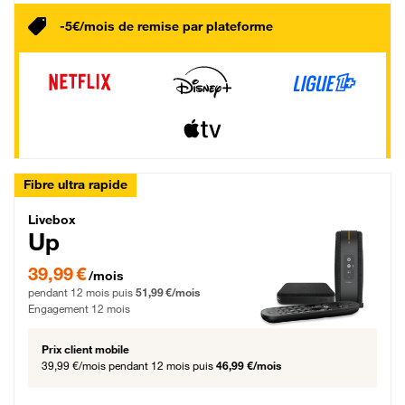
-5€/mois de remise par plateforme
Fibre ultra rapide
Livebox Up Fibre
Livebox
Up
39,99 € par mois pendant 12 mois puis 51,99 € par mois, Engagement 12 moi
39,99 €
/mois
pendant 12 mois puis
51,99 €/mois
Engagement 12 mois
Prix client mobile
39,99 €/mois
pendant 12 mois puis
46,99 €/mois