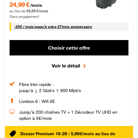
24,99 € par mois pendant 0 mois puis 49,99 € par mois, Sans engagement
24,99 €
/mois
au lieu de
49,99 €/mois
Sans engagement
25 € par mois
-
25€ / mois
jusqu'à votre 27ème anniversaire
Choisir cette offre
Voir le détail
Fibre très rapide :
jusqu'à ↓ 2 Gbit/s ↑ 800 Mbit/s
Livebox 6 : Wifi 6E
Jusqu’à 200 chaînes TV + 1 Décodeur TV UHD en
option à 5€/mois
Deezer Premium 18-26 : 5,99€/mois au lieu de