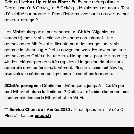
Débits Livebox Up et Max Fibre :
En France métropolitaine.
Débits jusqu’à 8 Gbit/s↓ et 8 Gbit/s↑, déploiement en cours. Test
d’éligibilité sur orange.fr. Plus d’informations sur la couverture sur
reseaux.orange.fr
Les
Mbit/s
(Mégabits par seconde) et
Gbit/s
(Gigabits par
seconde) mesurent la vitesse de connexion Internet. Une
connexion en Mbt/s est suffisante pour des usages courants
comme le streaming HD et la navigation web. En revanche, une
connexion en Gbt/s offre une rapidité optimale pour le streaming
4K, les téléchargements très rapides et la gestion de plusieurs
appareils connectés simultanément. Plus la vitesse est élevée,
plus votre expérience en ligne sera fluide et performante.
2Gbit/s partagés
: Débits max théoriques, jusqu’à 1 Gbit/s par
port Ethernet, dans la limite de 2 Gbit/s utilisés simultanément sur
l’ensemble des ports Ethernet et en Wi-Fi.
** Service Client de l'Année 2026 :
Étude Ipsos bva – Viséo CI –
Plus d'infos sur
escda.fr