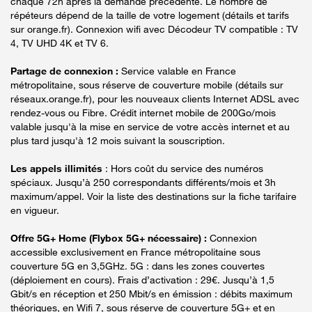
chaque 72h après la demande précédente. Le nombre de
répéteurs dépend de la taille de votre logement (détails et tarifs
sur orange.fr). Connexion wifi avec Décodeur TV compatible : TV
4, TV UHD 4K et TV 6.
Partage de connexion :
Service valable en France
métropolitaine, sous réserve de couverture mobile (détails sur
réseaux.orange.fr), pour les nouveaux clients Internet ADSL avec
rendez-vous ou Fibre. Crédit internet mobile de 200Go/mois
valable jusqu'à la mise en service de votre accès internet et au
plus tard jusqu'à 12 mois suivant la souscription.
Les appels illimités
: Hors coût du service des numéros
spéciaux. Jusqu’à 250 correspondants différents/mois et 3h
maximum/appel. Voir la liste des destinations sur la fiche tarifaire
en vigueur.
Offre 5G+ Home (Flybox 5G+ nécessaire) :
Connexion
accessible exclusivement en France métropolitaine sous
couverture 5G en 3,5GHz. 5G : dans les zones couvertes
(déploiement en cours). Frais d’activation : 29€. Jusqu’à 1,5
Gbit/s en réception et 250 Mbit/s en émission : débits maximum
théoriques, en Wifi 7, sous réserve de couverture 5G+ et en