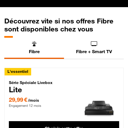
Découvrez vite si nos offres Fibre
sont disponibles chez vous
Fibre
Fibre + Smart TV
L'essentiel
Série Spéciale Livebox Lite Fibre
Série Spéciale Livebox
Lite
29,99 € par mois , Engagement 12 mois
29,99 €
/mois
Engagement 12 mois