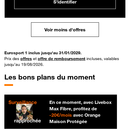
S'identifier
Voir moins d'offres
Eurosport 1 inclus jusqu'au 31/01/2029.
Prix des
offres
et
offre de remboursement
incluses, valables
jusqu’au 19/08/2026.
Les bons plans du moment
En ce moment, avec Livebox
Max Fibre, profitez de
20 € par mois
-
20€/mois
avec Orange
Maison Protégée