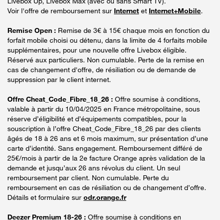
Livebox Up, Livebox Max (avec ou sans Smart TV).
Voir l'offre de remboursement sur
Internet
et
Internet+Mobile
.
Remise Open :
Remise de 3€ à 15€ chaque mois en fonction du
forfait mobile choisi ou détenu, dans la limite de 4 forfaits mobile
supplémentaires, pour une nouvelle offre Livebox éligible.
Réservé aux particuliers. Non cumulable. Perte de la remise en
cas de changement d'offre, de résiliation ou de demande de
suppression par le client internet.
Offre Cheat_Code_Fibre_18_26 :
Offre soumise à conditions,
valable à partir du 10/04/2025 en France métropolitaine, sous
réserve d’éligibilité et d’équipements compatibles, pour la
souscription à l’offre Cheat_Code_Fibre_18_26 par des clients
âgés de 18 à 26 ans et 6 mois maximum, sur présentation d’une
carte d’identité. Sans engagement. Remboursement différé de
25€/mois à partir de la 2e facture Orange après validation de la
demande et jusqu’aux 26 ans révolus du client. Un seul
remboursement par client. Non cumulable. Perte du
remboursement en cas de résiliation ou de changement d’offre.
Détails et formulaire sur
odr.orange.fr
Deezer Premium 18-26 :
Offre soumise à conditions en