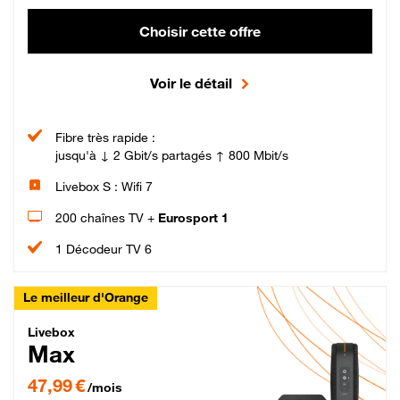
Choisir cette offre
Voir le détail
Fibre très rapide :
jusqu'à ↓ 2 Gbit/s partagés ↑ 800 Mbit/s
Livebox S : Wifi 7
200 chaînes TV +
Eurosport 1
1 Décodeur TV 6
Le meilleur d'Orange
Livebox Max Fibre
Livebox
Max
47,99 € par mois pendant 12 mois puis 57,99 € par mois, Engagement 12 moi
47,99 €
/mois