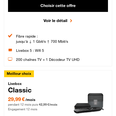
Choisir cette offre
Voir le détail
Fibre rapide :
jusqu'à ↓ 1 Gbit/s ↑ 700 Mbit/s
Livebox 5 : Wifi 5
200 chaînes TV + 1 Décodeur TV UHD
Meilleur choix
Livebox Classic Fibre
Livebox
Classic
29,99 € par mois pendant 12 mois puis 42,99 € par mois, Engagement 12 moi
29,99 €
/mois
pendant 12 mois puis
42,99 €/mois
Engagement 12 mois