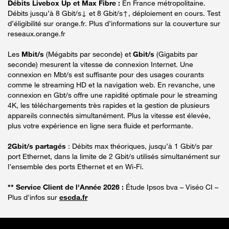
Débits Livebox Up et Max Fibre :
En France métropolitaine.
Débits jusqu’à 8 Gbit/s↓ et 8 Gbit/s↑, déploiement en cours. Test
d’éligibilité sur orange.fr. Plus d’informations sur la couverture sur
reseaux.orange.fr
Les
Mbit/s
(Mégabits par seconde) et
Gbit/s
(Gigabits par
seconde) mesurent la vitesse de connexion Internet. Une
connexion en Mbt/s est suffisante pour des usages courants
comme le streaming HD et la navigation web. En revanche, une
connexion en Gbt/s offre une rapidité optimale pour le streaming
4K, les téléchargements très rapides et la gestion de plusieurs
appareils connectés simultanément. Plus la vitesse est élevée,
plus votre expérience en ligne sera fluide et performante.
2Gbit/s partagés
: Débits max théoriques, jusqu’à 1 Gbit/s par
port Ethernet, dans la limite de 2 Gbit/s utilisés simultanément sur
l’ensemble des ports Ethernet et en Wi-Fi.
** Service Client de l'Année 2026 :
Étude Ipsos bva – Viséo CI –
Plus d'infos sur
escda.fr