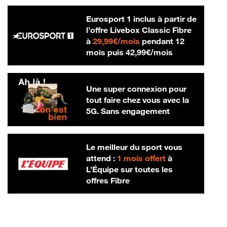
Eurosport 1 inclus à partir de
l’offre Livebox Classic Fibre
29,99 € par mois
à
29,99€/mois
pendant 12
42,99 € par m
mois puis
42,99€/mois
Une super connexion pour
tout faire chez vous avec la
5G. Sans engagement
Le meilleur du sport vous
attend :
1 mois offert
à
L’Équipe sur toutes les
offres Fibre