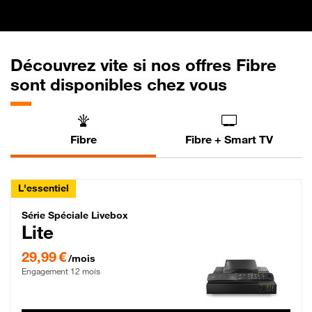
Découvrez vite si nos offres Fibre
sont disponibles chez vous
Fibre
Fibre + Smart TV
L'essentiel
Série Spéciale Livebox Lite Fibre
Série Spéciale Livebox
Lite
29,99 € par mois , Engagement 12 mois
29,99 €
/mois
Engagement 12 mois