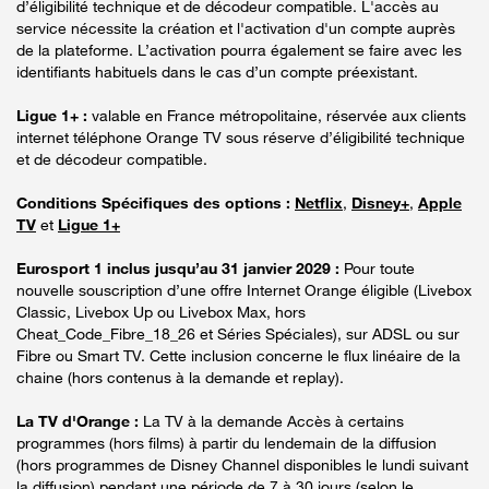
d’éligibilité technique et de décodeur compatible. L'accès au
service nécessite la création et l'activation d'un compte auprès
de la plateforme. L’activation pourra également se faire avec les
identifiants habituels dans le cas d’un compte préexistant.
Ligue 1+ :
valable en France métropolitaine, réservée aux clients
internet téléphone Orange TV sous réserve d’éligibilité technique
et de décodeur compatible.
Conditions Spécifiques des options :
Netflix
,
Disney+
,
Apple
TV
et
Ligue 1+
Eurosport 1 inclus jusqu’au 31 janvier 2029 :
Pour toute
nouvelle souscription d’une offre Internet Orange éligible (Livebox
Classic, Livebox Up ou Livebox Max, hors
Cheat_Code_Fibre_18_26 et Séries Spéciales), sur ADSL ou sur
Fibre ou Smart TV. Cette inclusion concerne le flux linéaire de la
chaine (hors contenus à la demande et replay).
La TV d'Orange :
La TV à la demande Accès à certains
programmes (hors films) à partir du lendemain de la diffusion
(hors programmes de Disney Channel disponibles le lundi suivant
la diffusion) pendant une période de 7 à 30 jours (selon le