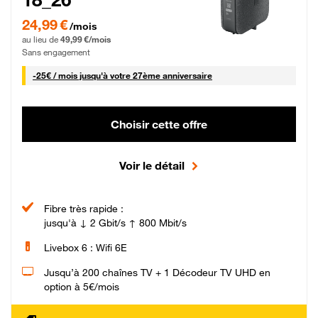
24,99 € par mois pendant 0 mois puis 49,99 € par mois, Sans engagement
24,99 €
/mois
au lieu de
49,99 €/mois
Sans engagement
25 € par mois
-
25€ / mois
jusqu'à votre 27ème anniversaire
Choisir cette offre
Voir le détail
Fibre très rapide :
jusqu'à ↓ 2 Gbit/s ↑ 800 Mbit/s
Livebox 6 : Wifi 6E
Jusqu’à 200 chaînes TV + 1 Décodeur TV UHD en
option à 5€/mois