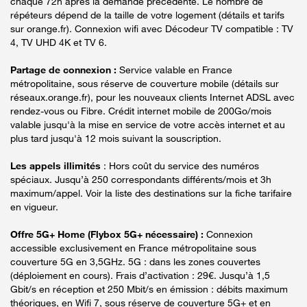
chaque 72h après la demande précédente. Le nombre de
répéteurs dépend de la taille de votre logement (détails et tarifs
sur orange.fr). Connexion wifi avec Décodeur TV compatible : TV
4, TV UHD 4K et TV 6.
Partage de connexion :
Service valable en France
métropolitaine, sous réserve de couverture mobile (détails sur
réseaux.orange.fr), pour les nouveaux clients Internet ADSL avec
rendez-vous ou Fibre. Crédit internet mobile de 200Go/mois
valable jusqu'à la mise en service de votre accès internet et au
plus tard jusqu'à 12 mois suivant la souscription.
Les appels illimités
: Hors coût du service des numéros
spéciaux. Jusqu’à 250 correspondants différents/mois et 3h
maximum/appel. Voir la liste des destinations sur la fiche tarifaire
en vigueur.
Offre 5G+ Home (Flybox 5G+ nécessaire) :
Connexion
accessible exclusivement en France métropolitaine sous
couverture 5G en 3,5GHz. 5G : dans les zones couvertes
(déploiement en cours). Frais d’activation : 29€. Jusqu’à 1,5
Gbit/s en réception et 250 Mbit/s en émission : débits maximum
théoriques, en Wifi 7, sous réserve de couverture 5G+ et en